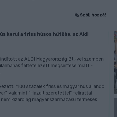
Szólj hozzá!
s kerül a friss húsos hűtőbe, az Aldi
t indított az ALDI Magyarország Bt.-vel szemben
tilalmának feltételezett megsértése miatt -
.
ezett, "100 százalék friss és magyar hús állandó
ar", valamint "Hazait szeretettel" felirattal
n nem kizárólag magyar származású termékek