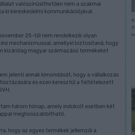
vállalat valószínűsíthetően nem a szakmai
a ki kereskedelmi kommunikációjával
A
f
n
 november 25-től nem rendelkezik olyan
ési mechanizmussal, amellyel biztosítaná, hogy
kban kizárólag magyar származású termékeket
nem jelenti annak kimondását, hogy a vállalkozás
 tisztázására és ezen keresztül a feltételezett
 a GVH.
tartam három hónap, amely indokolt esetben két
nappal meghosszabbítható.
rra, hogy az egyes termékek jellemzői a