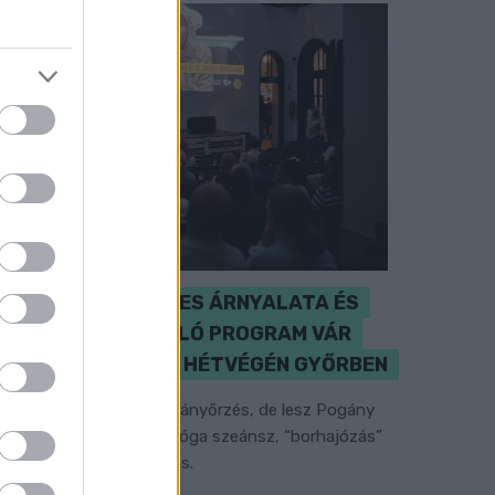
A BAROKK ÖSSZES ÁRNYALATA ÉS
MÉG EGY SOR KIVÁLÓ PROGRAM VÁR
MINDENKIT EZEN A HÉTVÉGÉN GYŐRBEN
özéppontban a hagyományőrzés, de lesz Pogány
nduló és Majka koncert, jóga szeánsz, “borhajózás”
s egy csomó minden más.