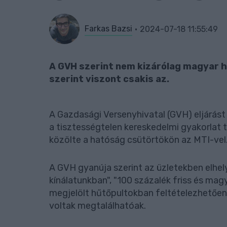
Farkas Bazsi
2024-07-18 11:55:49
A GVH szerint nem kizárólag magyar hú
szerint viszont csakis az.
A Gazdasági Versenyhivatal (GVH) eljárás
a tisztességtelen kereskedelmi gyakorlat 
közölte a hatóság csütörtökön az MTI-vel
A GVH gyanúja szerint az üzletekben elhely
kínálatunkban", "100 százalék friss és magy
megjelölt hűtőpultokban feltételezhetőe
voltak megtalálhatóak.