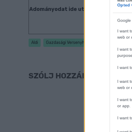
Opted 
Adományodat ide utalhatod: 109180
Google 
I want t
web or d
Aldi
Gazdasági Versenyhivatal
hús
élelmis
I want t
purpose
I want 
SZÓLJ HOZZÁ!
I want t
web or d
I want t
or app.
I want t
I want t