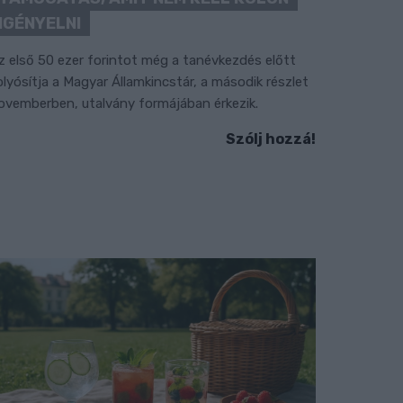
IGÉNYELNI
z első 50 ezer forintot még a tanévkezdés előtt
olyósítja a Magyar Államkincstár, a második részlet
ovemberben, utalvány formájában érkezik.
Szólj hozzá!