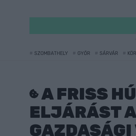
SZOMBATHELY
GYŐR
SÁRVÁR
KÖ
A FRISS HÚ
ELJÁRÁST A
GAZDASÁGI