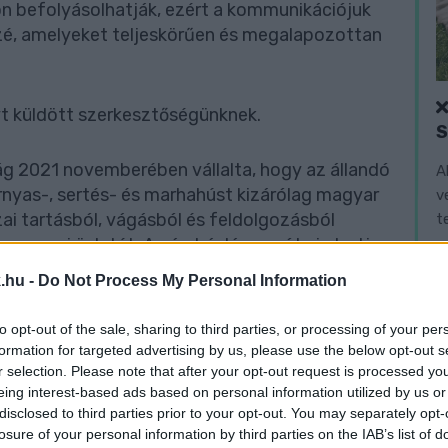
 befolyásolhatják, ezért a kommunikációjuk
zzé, amelyeket teljeskörűen és megalapozottan
t küldött szerkesztőségünknek.
ág 2021 novemberében vállalta, hogy az állandó
A
árnyas-, sertés- és marhahúst kizárólag magyar
v
azai tartásból, vágásból és feldolgozásból
t
lamennyi üzletét. Az áruházlánc azóta is tartja
ban továbbra is 100%-ban magyar friss húst
.hu -
Do Not Process My Personal Information
to opt-out of the sale, sharing to third parties, or processing of your per
ányul, hanem csak arra, hogy egyes esetekben a
formation for targeted advertising by us, please use the below opt-out s
r selection. Please note that after your opt-out request is processed y
zereplő magyar friss hús termékek mellett olyan
eing interest-based ads based on personal information utilized by us or
ek nem magyar forrásból származtak. Az ALDI
disclosed to third parties prior to your opt-out. You may separately opt-
vállalásával kapcsolatban az üzletekben és az
losure of your personal information by third parties on the IAB’s list of