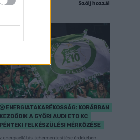
Szólj hozzá!
ENERGIATAKARÉKOSSÁG: KORÁBBAN
KEZDŐDIK A GYŐRI AUDI ETO KC
PÉNTEKI FELKÉSZÜLÉSI MÉRKŐZÉSE
z energiaellátás tehermentesítése érdekében