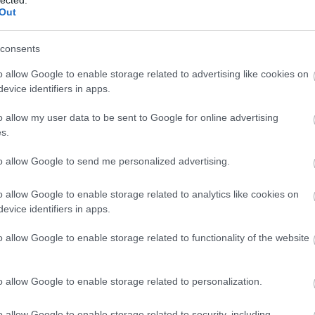
Out
01-00000113-44920004.
consents
Köszönjük!
o allow Google to enable storage related to advertising like cookies on
evice identifiers in apps.
zer
o allow my user data to be sent to Google for online advertising
s.
to allow Google to send me personalized advertising.
o allow Google to enable storage related to analytics like cookies on
evice identifiers in apps.
o allow Google to enable storage related to functionality of the website
K
I
o allow Google to enable storage related to personalization.
é
o allow Google to enable storage related to security, including