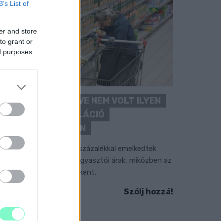
B’s List of
er and store
to grant or
ed purposes
ÖRÖMHÍR: TÍZ ÉVE NEM VOLT ILYEN
ALACSONY AZ INFLÁCIÓ
MAGYARORSZÁGON
úliusban mindössze 1,2 százalékkal emelkedtek
ves összevetésben a fogyasztói árak, miközben az
lelmiszerek ára már csökkent.
Szólj hozzá!