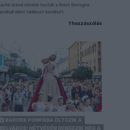
ásfél órával előrébb hozták a Brest Bretagne
andball elleni találkozó kezdését.
1 hozzászólás
BAROKK POMPÁBA ÖLTÖZIK A
BELVÁROS: HÉTVÉGÉN RENDEZIK MEG A