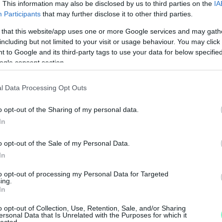
ósak, érthetőek, követhetőek és a termékek
. This information may also be disclosed by us to third parties on the
IA
értelműek. Az ALDI vásárlói így meg tudják ítélni,
Participants
that may further disclose it to other third parties.
 és mi nem, illetve mely termékek érkeznek
 that this website/app uses one or more Google services and may gath
including but not limited to your visit or usage behaviour. You may click 
 to Google and its third-party tags to use your data for below specifi
ogle consent section.
követő magatartásra és együttműködik a GVH-val,
ovábbra is értékelik az ALDI-nak a magyar
l Data Processing Opt Outs
ók iránti elkötelezettségét.
o opt-out of the Sharing of my personal data.
ágírást!
In
o opt-out of the Sale of my Personal Data.
, hogy a tőlük független szerkesztőségek
J
In
é
é
to opt-out of processing my Personal Data for Targeted
ing.
legyen még a hatalmat ellenőrző hang, akkor
In
egítő Nemzeti Újságírók Demokratikus
o opt-out of Collection, Use, Retention, Sale, and/or Sharing
ersonal Data that Is Unrelated with the Purposes for which it
lected.