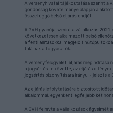
A versenyhivatal tájékoztatása szerint a 
gondosság követelménye alapján alakított
összefüggő belső eljárásrendjét.
A GVH gyanúja szerint a vállalkozás 2021.
következetesen alkalmazott belső ellenőrz
a fenti állításokkal megjelölt hűtőpulto
találnak a fogyasztók.
A versenyfelügyeleti eljárás megindítása 
a jogsértést elkövette, az eljárás a tények
jogsértés bizonyítására irányul - jelezte
Az eljárás lefolytatására biztosított idő
alkalommal, egyenként legfeljebb két hó
A GVH felhívta a vállalkozások figyelmét a