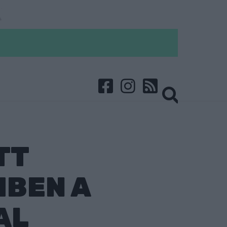
TT
MBEN A
AL