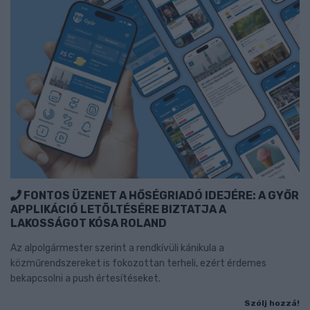
FONTOS ÜZENET A HŐSÉGRIADÓ IDEJÉRE: A GYŐR
APPLIKÁCIÓ LETÖLTÉSÉRE BIZTATJA A
LAKOSSÁGOT KÓSA ROLAND
Az alpolgármester szerint a rendkívüli kánikula a
közműrendszereket is fokozottan terheli, ezért érdemes
bekapcsolni a push értesítéseket.
Szólj hozzá!