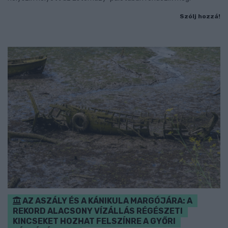
Szólj hozzá!
AZ ASZÁLY ÉS A KÁNIKULA MARGÓJÁRA: A
REKORD ALACSONY VÍZÁLLÁS RÉGÉSZETI
KINCSEKET HOZHAT FELSZÍNRE A GYŐRI