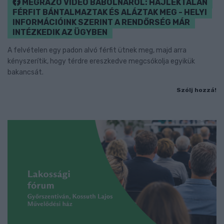
MEGRÁZÓ VIDEÓ BÁBOLNÁRÓL: HAJLÉKTALAN
FÉRFIT BÁNTALMAZTAK ÉS ALÁZTAK MEG - HELYI
INFORMÁCIÓINK SZERINT A RENDŐRSÉG MÁR
INTÉZKEDIK AZ ÜGYBEN
A felvételen egy padon alvó férfit ütnek meg, majd arra
kényszerítik, hogy térdre ereszkedve megcsókolja egyikük
bakancsát.
Szólj hozzá!