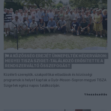
A KÖZÖSSÉG EREJÉT ÜNNEPELTÉK HÉDERVÁRON:
MEGYEI TISZA SZIGET-TALÁLKOZÓ ERŐSÍTETTE A
RENDSZERVÁLTÓ ÖSSZEFOGÁST
Közéleti szereplők, szakpolitikai előadások és közösségi
programok is helyet kaptak a Győr-Moson-Sopron megyei TISZA
Szigetek egész napos találkozóján.
1 hozzászólás