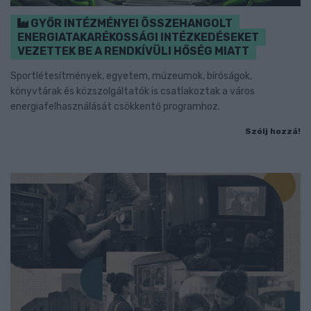
GYŐR INTÉZMÉNYEI ÖSSZEHANGOLT
ENERGIATAKARÉKOSSÁGI INTÉZKEDÉSEKET
VEZETTEK BE A RENDKÍVÜLI HŐSÉG MIATT
Sportlétesítmények, egyetem, múzeumok, bíróságok,
könyvtárak és közszolgáltatók is csatlakoztak a város
energiafelhasználását csökkentő programhoz.
Szólj hozzá!