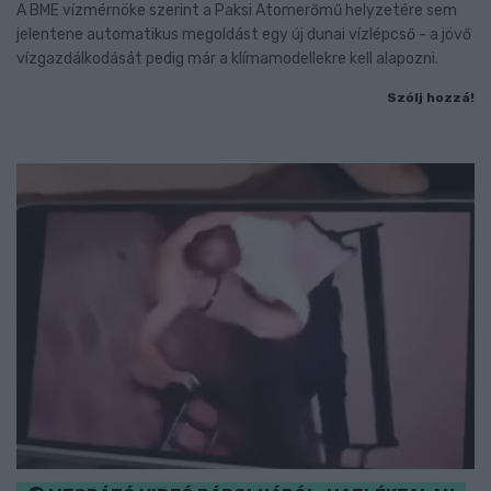
A BME vízmérnöke szerint a Paksi Atomerőmű helyzetére sem
jelentene automatikus megoldást egy új dunai vízlépcső - a jövő
vízgazdálkodását pedig már a klímamodellekre kell alapozni.
Szólj hozzá!