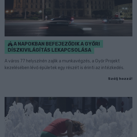
A NAPOKBAN BEFEJEZŐDIK A GYŐRI
DÍSZKIVILÁGÍTÁS LEKAPCSOLÁSA
A város 77 helyszínén zajlik a munkavégzés, a Győr Projekt
kezelésében lévő épületek egy részét is érinti az intézkedés.
Szólj hozzá!