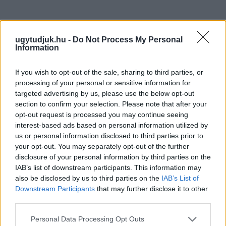
ugytudjuk.hu -
Do Not Process My Personal
Information
If you wish to opt-out of the sale, sharing to third parties, or
processing of your personal or sensitive information for
targeted advertising by us, please use the below opt-out
section to confirm your selection. Please note that after your
opt-out request is processed you may continue seeing
interest-based ads based on personal information utilized by
us or personal information disclosed to third parties prior to
your opt-out. You may separately opt-out of the further
disclosure of your personal information by third parties on the
IAB’s list of downstream participants. This information may
ENERGIATAKARÉKOSSÁGI INTÉZKEDÉSEKET
also be disclosed by us to third parties on the
IAB’s List of
VEZET BE A GYŐRI RÁBA A NYÁRI ÜZEMSZÜNETIG
Downstream Participants
that may further disclose it to other
third parties.
A járműipari vállalat átszervezi egyes termelési folyamatait,
Please note that this website/app uses one or more Google
hogy csökkentse az esti órák energiafelhasználását.
Personal Data Processing Opt Outs