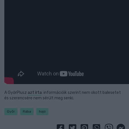
A GyőrPlusz
azt írta
: információik szerint nem okott balesetet
és szerencsére nem sérült meg senki.
Győr
Rába
hajó