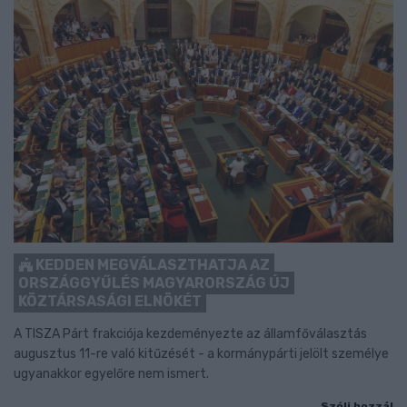
KEDDEN MEGVÁLASZTHATJA AZ
ORSZÁGGYŰLÉS MAGYARORSZÁG ÚJ
KÖZTÁRSASÁGI ELNÖKÉT
A TISZA Párt frakciója kezdeményezte az államfőválasztás
augusztus 11-re való kitűzését - a kormánypárti jelölt személye
ugyanakkor egyelőre nem ismert.
Szólj hozzá!