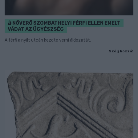
NŐVERŐ SZOMBATHELYI FÉRFI ELLEN EMELT
VÁDAT AZ ÜGYÉSZSÉG
A férfi a nyílt utcán kezdte verni áldozatát.
Szólj hozzá!