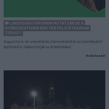
LAKOSSÁGI FÓRUMON MUTATJÁK BE A
GYŐRSZENTIVÁNI KÖR TÉR FELÚJÍTÁSÁNAK
TERVEIT
Augusztus 6-án a beruházás ütemezéséről és az új kerékpárút
építéséről is tájékoztatják az érdeklődőket.
Szólj hozzá!