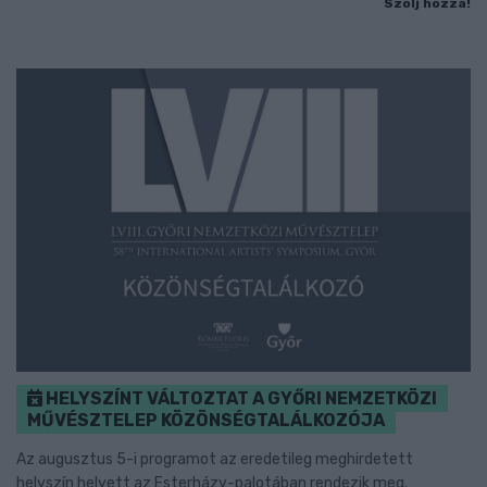
Szólj hozzá!
HELYSZÍNT VÁLTOZTAT A GYŐRI NEMZETKÖZI
MŰVÉSZTELEP KÖZÖNSÉGTALÁLKOZÓJA
Az augusztus 5-i programot az eredetileg meghirdetett
helyszín helyett az Esterházy-palotában rendezik meg.