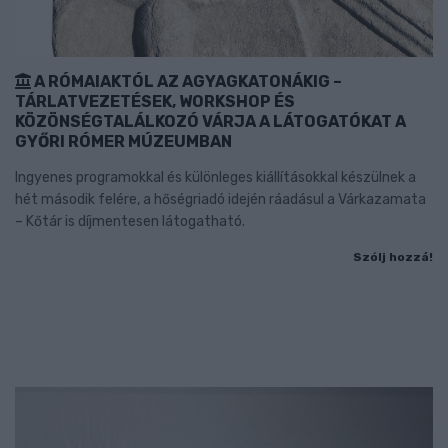
A RÓMAIAKTÓL AZ AGYAGKATONÁKIG –
TÁRLATVEZETÉSEK, WORKSHOP ÉS
KÖZÖNSÉGTALÁLKOZÓ VÁRJA A LÁTOGATÓKAT A
GYŐRI RÓMER MÚZEUMBAN
Ingyenes programokkal és különleges kiállításokkal készülnek a
hét második felére, a hőségriadó idején ráadásul a Várkazamata
– Kőtár is díjmentesen látogatható.
Szólj hozzá!