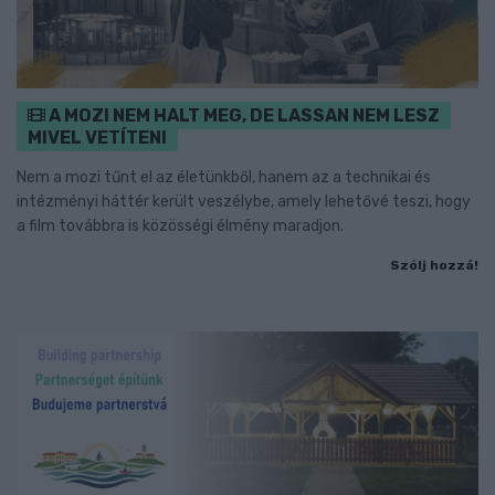
A MOZI NEM HALT MEG, DE LASSAN NEM LESZ
MIVEL VETÍTENI
Nem a mozi tűnt el az életünkből, hanem az a technikai és
intézményi háttér került veszélybe, amely lehetővé teszi, hogy
a film továbbra is közösségi élmény maradjon.
Szólj hozzá!