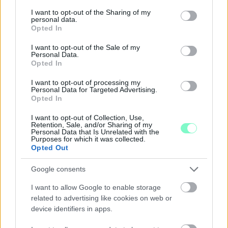
services and may gather and store information including but
Szólj hozzá!
not limited to your visit or usage behaviour. You may click to
I want to opt-out of the Sharing of my
personal data.
grant or deny consent to Google and its third-party tags to
Opted In
use your data for below specified purposes in below Google
consent section.
I want to opt-out of the Sale of my
Personal Data.
Opted In
I want to opt-out of processing my
Personal Data for Targeted Advertising.
Opted In
I want to opt-out of Collection, Use,
Retention, Sale, and/or Sharing of my
Personal Data that Is Unrelated with the
Purposes for which it was collected.
Opted Out
Google consents
I want to allow Google to enable storage
KÁNIKULA: PÉNTEK ÉJFÉLIG
related to advertising like cookies on web or
MEGHOSSZABBÍTOTTÁK A HARMADFOKÚ
device identifiers in apps.
HŐSÉGRIASZTÁST