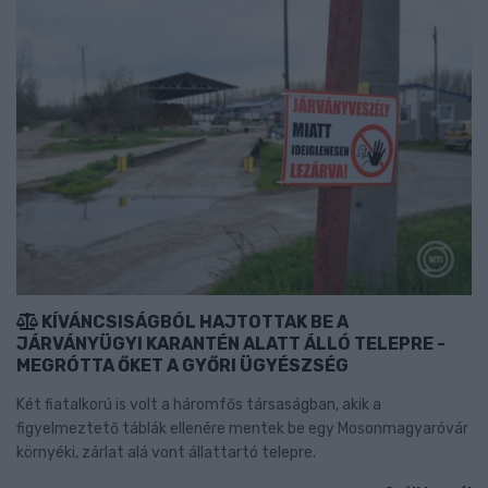
KÍVÁNCSISÁGBÓL HAJTOTTAK BE A
JÁRVÁNYÜGYI KARANTÉN ALATT ÁLLÓ TELEPRE -
MEGRÓTTA ŐKET A GYŐRI ÜGYÉSZSÉG
Két fiatalkorú is volt a háromfős társaságban, akik a
figyelmeztető táblák ellenére mentek be egy Mosonmagyaróvár
környéki, zárlat alá vont állattartó telepre.