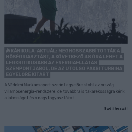
KÁNIKULA-AKTUÁL: MEGHOSSZABBÍTOTTÁK A
HŐSÉGRIASZTÁST, A KÖVETKEZŐ 48 ÓRA LEHET A
LEGKRITIKUSABB AZ ENERGIAELLÁTÁS
SZEMPONTJÁBÓL, DE AZ UTOLSÓ PAKSI TURBINA
EGYELŐRE KITART
A Védelmi Munkacsoport szerint egyelőre stabil az ország
villamosenergia-rendszere, de továbbra is takarékosságra kérik
a lakosságot és a nagyfogyasztókat.
Szólj hozzá!