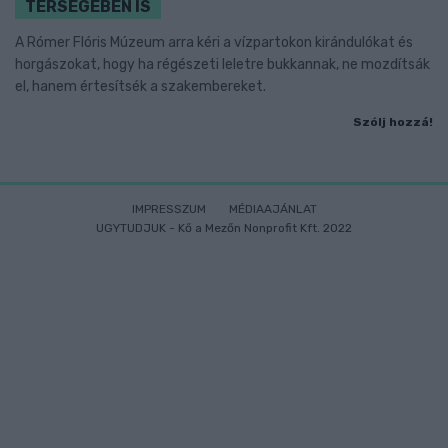
TÉRSÉGÉBEN IS
A Rómer Flóris Múzeum arra kéri a vízpartokon kirándulókat és
horgászokat, hogy ha régészeti leletre bukkannak, ne mozdítsák
el, hanem értesítsék a szakembereket.
Szólj hozzá!
IMPRESSZUM
MÉDIAAJÁNLAT
UGYTUDJUK - Kő a Mezőn Nonprofit Kft. 2022