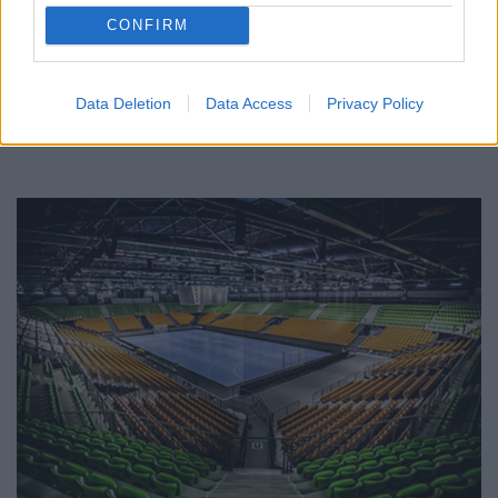
76 MILLIÓ FORINTOS BERUHÁZÁS KERETÉBEN
CONFIRM
ÚJULT MEG A HOMOKSORI ÚT GYŐRSZENTIVÁNON
Lezárult a felújítás, megtörtént a műszaki átadás - ugyanakkor
a padka murvázásának hiányosságaira is felhívták a figyelmet.
Data Deletion
Data Access
Privacy Policy
Szólj hozzá!