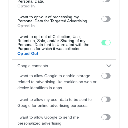
Personal Data.
Opted In
I want to opt-out of processing my
Personal Data for Targeted Advertising.
Opted In
I want to opt-out of Collection, Use,
Retention, Sale, and/or Sharing of my
Personal Data that Is Unrelated with the
Purposes for which it was collected.
Opted Out
Google consents
A RÓMAIAKTÓL AZ AGYAGKATONÁKIG –
TÁRLATVEZETÉSEK, WORKSHOP ÉS
I want to allow Google to enable storage
KÖZÖNSÉGTALÁLKOZÓ VÁRJA A LÁTOGATÓKAT A
related to advertising like cookies on web or
GYŐRI RÓMER MÚZEUMBAN
device identifiers in apps.
Ingyenes programokkal és különleges kiállításokkal készülnek a
I want to allow my user data to be sent to
hét második felére, a hőségriadó idején ráadásul a Várkazamata
Google for online advertising purposes.
– Kőtár is díjmentesen látogatható.
I want to allow Google to send me
Szólj hozzá!
personalized advertising.