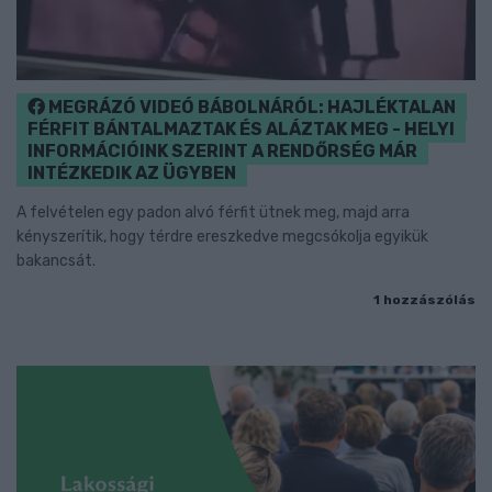
MEGRÁZÓ VIDEÓ BÁBOLNÁRÓL: HAJLÉKTALAN
FÉRFIT BÁNTALMAZTAK ÉS ALÁZTAK MEG - HELYI
INFORMÁCIÓINK SZERINT A RENDŐRSÉG MÁR
INTÉZKEDIK AZ ÜGYBEN
A felvételen egy padon alvó férfit ütnek meg, majd arra
kényszerítik, hogy térdre ereszkedve megcsókolja egyikük
bakancsát.
1 hozzászólás