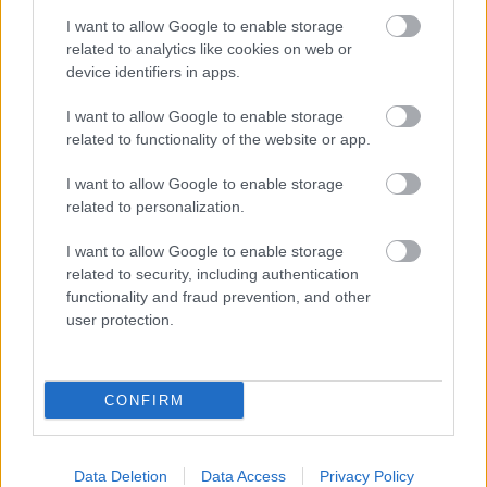
I want to allow Google to enable storage
related to analytics like cookies on web or
device identifiers in apps.
I want to allow Google to enable storage
related to functionality of the website or app.
I want to allow Google to enable storage
related to personalization.
I want to allow Google to enable storage
related to security, including authentication
functionality and fraud prevention, and other
user protection.
CZUNYINÉ HARCA A GMAIL ÉS AZ ÖNKÉNY ELLEN
- LETILTOTTA A GOOGLE A VÉDVONAL LEVELEZŐ
CONFIRM
FIÓKJÁT
Nem vicc! A Fidesz maradéka tényleg egy ingyenes e-mail
szolgáltatást használt, hogy megvédje a Fidesz maradékát.
Data Deletion
Data Access
Privacy Policy