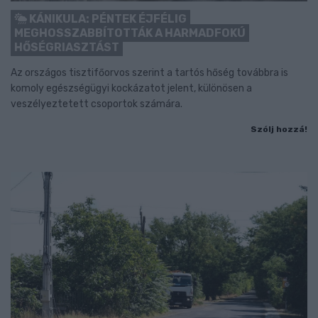
KÁNIKULA: PÉNTEK ÉJFÉLIG
MEGHOSSZABBÍTOTTÁK A HARMADFOKÚ
HŐSÉGRIASZTÁST
Az országos tisztifőorvos szerint a tartós hőség továbbra is
komoly egészségügyi kockázatot jelent, különösen a
veszélyeztetett csoportok számára.
Szólj hozzá!