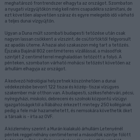
meghatározó frontrendszer elhagyta az országot. Szombaton
a nyugati vízgyűjtőkön még kell némi csapadékra számítani, de
ezt követően alapvetően száraz és egyre melegebb idő várható
a teljes dunai vízgyűjtőn.
Ugyan a Duna múlt szombati budapesti tetőzése után csak
nagyon lassan csökkent a vízszint, de csütörtöktől felgyorsult
az apadás üteme. A hazai alsó szakaszon még tart a tetőzés.
Éjszaka Bajánál 802 centiméteres vízállással, a másodfok
szintjét 2 centiméterrel meghaladóan tetőzött a folyó. A
pénteken, szombaton várható mohácsi tetőzést követően az
árhullám elhagyja az országot.
A kedvező hidrológiai helyzetnek köszönhetően a dunai
védekezésbe bevont 122 tiszai és közép-tiszai vízügyes
szakember már otthon van. A budapesti, székesfehérvári, pécsi,
nyíregyházi, miskolci, debreceni és szolnoki központú vízügyi
igazgatóságoktól a Rábához érkezett mintegy 250 kollégának
pedig a fele már hazamehetett, és nemsokára követhetik őket
a társaik is - írta az OVF.
A közlemény szerint a Murán kialakuló árhullám Letenyénél
péntek reggel néhány centiméterrel a másodfok szintje fölött