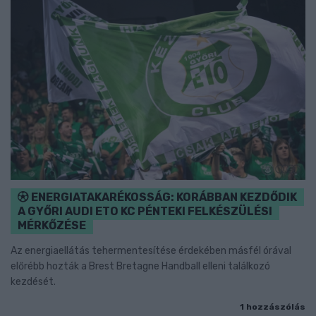
ENERGIATAKARÉKOSSÁG: KORÁBBAN KEZDŐDIK
A GYŐRI AUDI ETO KC PÉNTEKI FELKÉSZÜLÉSI
MÉRKŐZÉSE
Az energiaellátás tehermentesítése érdekében másfél órával
előrébb hozták a Brest Bretagne Handball elleni találkozó
kezdését.
1 hozzászólás