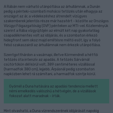
A Rábán nem várható utánpótlása az árhullámnak, a Dunán
pedig a pénteki-szombati mohácsi tetőzés után elhagyja az
országot az ár, a védekezéshez átrendelt vízügyes
szakemberek jelentős része már hazatért - közölte az Országos
Vízügyi Főigazgatóság (OVF) pénteken az MTI-vel. Közleményük
szerint a Rába vízgyűjtőjén az elmúlt két nap gyakorlatilag
csapadékmentes volt az időjárás, és a szombaton érkező
hidegfront sem okoz majd említésre méltó esőt, így a folyó
felső szakaszairól az árhullámnak nem érkezik utánpótlása.
Szentgotthárdon a vasárnapi, illetve Körmendnél a hétfői
tetőzés óta intenzív az apadás. A tetőzés Sárvárnál
csütörtökön dél körül volt, 389 centiméteres vízállással
(harmadfok 380 cm), lejjebb, Árpásnál pedig szombaton
napközben lehet rá számítani, a harmadfok szintje körül.
Győrnél a Duna hatására az apadási tendencia mellett
némi emelkedés valószínű a hétvégén, de a vízállások
fokozat alatt maradnak – írták.
Mint olvasható, a Duna vízrendszerének időjárását napokig