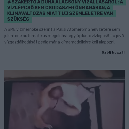
SZAKÉRTŐ A DUNA ALACSONY VÍZÁLLÁSÁRÓL: A
VÍZLÉPCSŐ SEM CSODASZER ÖNMAGÁBAN, A
KLÍMAVÁLTOZÁS MIATT ÚJ SZEMLÉLETRE VAN
SZÜKSÉG
A BME vízmérnöke szerint a Paksi Atomerőmű helyzetére sem
jelentene automatikus megoldást egy új dunai vízlépcső - a jövő
vízgazdálkodását pedig már a klímamodellekre kell alapozni.
Szólj hozzá!