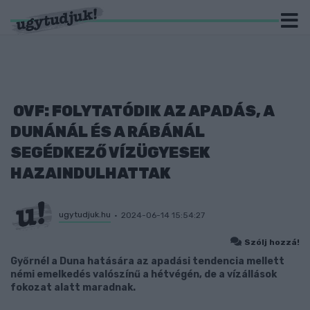
OVF: FOLYTATÓDIK AZ APADÁS, A
DUNÁNÁL ÉS A RÁBÁNÁL
SEGÉDKEZŐ VÍZÜGYESEK
HAZAINDULHATTAK
ugytudjuk.hu
2024-06-14 15:54:27
Szólj hozzá!
Győrnél a Duna hatására az apadási tendencia mellett
némi emelkedés valószínű a hétvégén, de a vízállások
fokozat alatt maradnak.