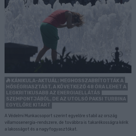
KÁNIKULA-AKTUÁL: MEGHOSSZABBÍTOTTÁK A
HŐSÉGRIASZTÁST, A KÖVETKEZŐ 48 ÓRA LEHET A
LEGKRITIKUSABB AZ ENERGIAELLÁTÁS
SZEMPONTJÁBÓL, DE AZ UTOLSÓ PAKSI TURBINA
EGYELŐRE KITART
A Védelmi Munkacsoport szerint egyelőre stabil az ország
villamosenergia-rendszere, de továbbra is takarékosságra kérik
a lakosságot és a nagyfogyasztókat.