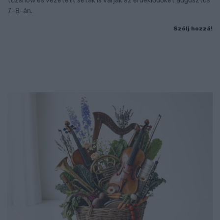
tűzshow és vezetett séták is várják az érdeklődőket augusztus
7–8-án.
Szólj hozzá!