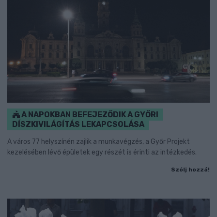
A NAPOKBAN BEFEJEZŐDIK A GYŐRI
DÍSZKIVILÁGÍTÁS LEKAPCSOLÁSA
A város 77 helyszínén zajlik a munkavégzés, a Győr Projekt
kezelésében lévő épületek egy részét is érinti az intézkedés.
Szólj hozzá!