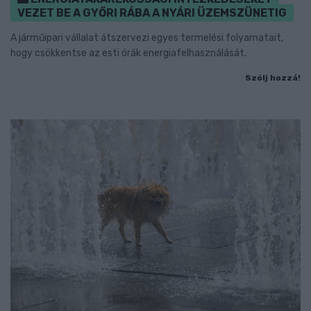
VEZET BE A GYŐRI RÁBA A NYÁRI ÜZEMSZÜNETIG
A járműipari vállalat átszervezi egyes termelési folyamatait,
hogy csökkentse az esti órák energiafelhasználását.
Szólj hozzá!