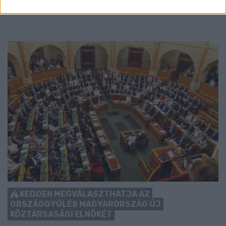
Szólj hozzá!
KEDDEN MEGVÁLASZTHATJA AZ
ORSZÁGGYŰLÉS MAGYARORSZÁG ÚJ
KÖZTÁRSASÁGI ELNÖKÉT