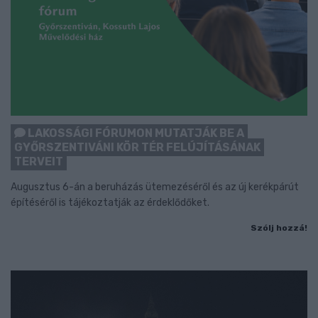
LAKOSSÁGI FÓRUMON MUTATJÁK BE A
GYŐRSZENTIVÁNI KÖR TÉR FELÚJÍTÁSÁNAK
TERVEIT
Augusztus 6-án a beruházás ütemezéséről és az új kerékpárút
építéséről is tájékoztatják az érdeklődőket.
Szólj hozzá!