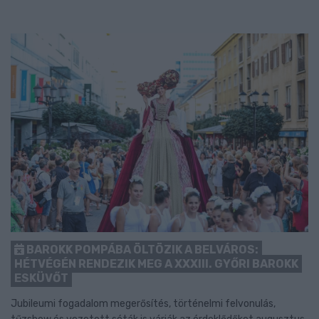
BAROKK POMPÁBA ÖLTÖZIK A BELVÁROS:
HÉTVÉGÉN RENDEZIK MEG A XXXIII. GYŐRI BAROKK
ESKÜVŐT
Jubileumi fogadalom megerősítés, történelmi felvonulás,