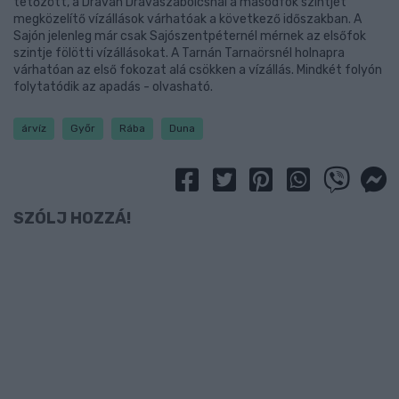
tetőzött, a Dráván Drávaszabolcsnál a másodfok szintjét
megközelítő vízállások várhatóak a következő időszakban. A
Sajón jelenleg már csak Sajószentpéternél mérnek az elsőfok
szintje fölötti vízállásokat. A Tarnán Tarnaörsnél holnapra
várhatóan az első fokozat alá csökken a vízállás. Mindkét folyón
folytatódik az apadás - olvasható.
árvíz
Győr
Rába
Duna
SZÓLJ HOZZÁ!