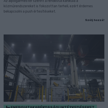
Az alpolgármester szerint a rendkívüli kánikula a
közműrendszereket is fokozottan terheli, ezért érdemes
bekapcsolni a push értesítéseket.
Szólj hozzá!
ENERGIATAKARÉKOSSÁGI INTÉZKEDÉSEKET