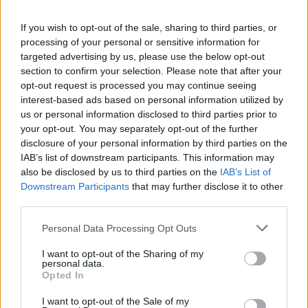
If you wish to opt-out of the sale, sharing to third parties, or
processing of your personal or sensitive information for
targeted advertising by us, please use the below opt-out
section to confirm your selection. Please note that after your
opt-out request is processed you may continue seeing
interest-based ads based on personal information utilized by
us or personal information disclosed to third parties prior to
your opt-out. You may separately opt-out of the further
disclosure of your personal information by third parties on the
IAB’s list of downstream participants. This information may
NŐVERŐ SZOMBATHELYI FÉRFI ELLEN EMELT
also be disclosed by us to third parties on the
IAB’s List of
VÁDAT AZ ÜGYÉSZSÉG
Downstream Participants
that may further disclose it to other
third parties.
A férfi a nyílt utcán kezdte verni áldozatát.
Please note that this website/app uses one or more Google
Szólj hozzá!
Personal Data Processing Opt Outs
services and may gather and store information including but
not limited to your visit or usage behaviour. You may click to
I want to opt-out of the Sharing of my
personal data.
grant or deny consent to Google and its third-party tags to
Opted In
use your data for below specified purposes in below Google
consent section.
I want to opt-out of the Sale of my