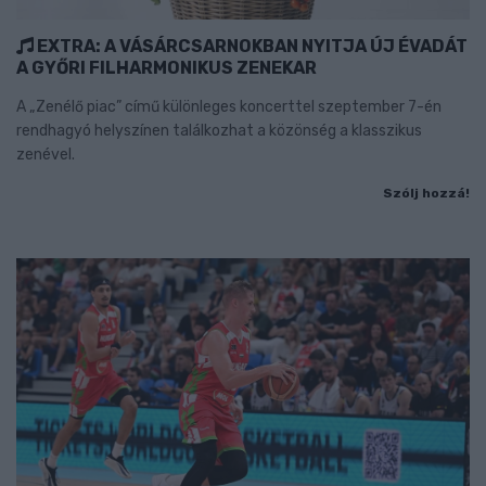
EXTRA: A VÁSÁRCSARNOKBAN NYITJA ÚJ ÉVADÁT
A GYŐRI FILHARMONIKUS ZENEKAR
A „Zenélő piac” című különleges koncerttel szeptember 7-én
rendhagyó helyszínen találkozhat a közönség a klasszikus
zenével.
Szólj hozzá!