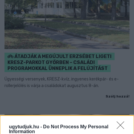
ÁTADJÁK A MEGÚJULT ERZSÉBET LIGETI
KRESZ-PARKOT GYŐRBEN – CSALÁDI
PROGRAMOKKAL ÜNNEPLIK A FELÚJÍTÁST
Ügyességi versenyek, KRESZ-kvíz, ingyenes kerékpár- és e-
rollerjelölés is várja a családokat augusztus 8-án.
Szólj hozzá!
ugytudjuk.hu -
Do Not Process My Personal
Information