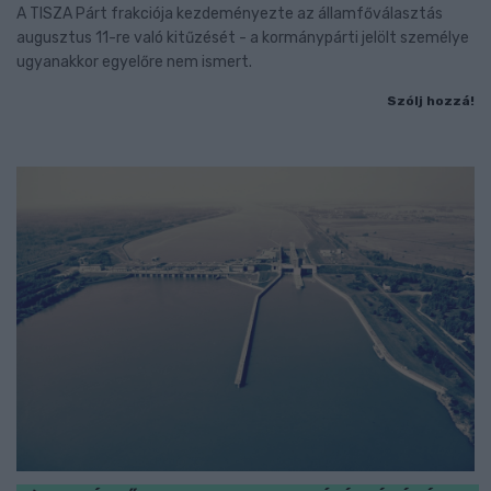
A TISZA Párt frakciója kezdeményezte az államfőválasztás
augusztus 11-re való kitűzését - a kormánypárti jelölt személye
ugyanakkor egyelőre nem ismert.
Szólj hozzá!