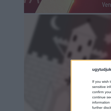
ugytudjuk
If you wish 
sensitive in
confirm you
continue se
information 
further disc