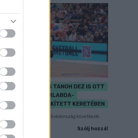
PERL, VÁRADI ÉS TANOH DEZ IS OTT
VAN A FÉRFI KOSÁRLABDA-
VÁLOGATOTT SZŰKÍTETT KERETÉBEN
sztország, Szlovénia és Svédország következik.
Szólj hozzá!