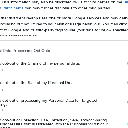
. This information may also be disclosed by us to third parties on the
IA
Participants
that may further disclose it to other third parties.
 műsorral jelentkezik a Szombathelyi Televízió. A
 that this website/app uses one or more Google services and may gath
including but not limited to your visit or usage behaviour. You may click 
beni eseményekről, nyomon követhetik a friss
 to Google and its third-party tags to use your data for below specifi
jelentkeznek a Városházáról és a pártok
ogle consent section.
l Data Processing Opt Outs
ák Szombathely frissen megválasztott
o opt-out of the Sharing of my personal data.
N
In
F
o opt-out of the Sale of my Personal Data.
A
In
s
to opt-out of processing my Personal Data for Targeted
önkormányzati választás 2024
a
ing.
In
o opt-out of Collection, Use, Retention, Sale, and/or Sharing
ersonal Data that Is Unrelated with the Purposes for which it
lected.