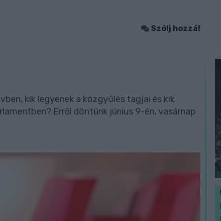
Szólj hozzá!
ben, kik legyenek a közgyűlés tagjai és kik
rlamentben? Erről döntünk június 9-én, vasárnap