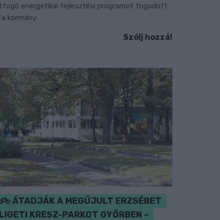
tfogó energetikai fejlesztési programot fogadott
l a kormány.
Szólj hozzá!
ÁTADJÁK A MEGÚJULT ERZSÉBET
LIGETI KRESZ-PARKOT GYŐRBEN –