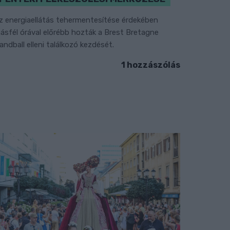
z energiaellátás tehermentesítése érdekében
ásfél órával előrébb hozták a Brest Bretagne
andball elleni találkozó kezdését.
1 hozzászólás