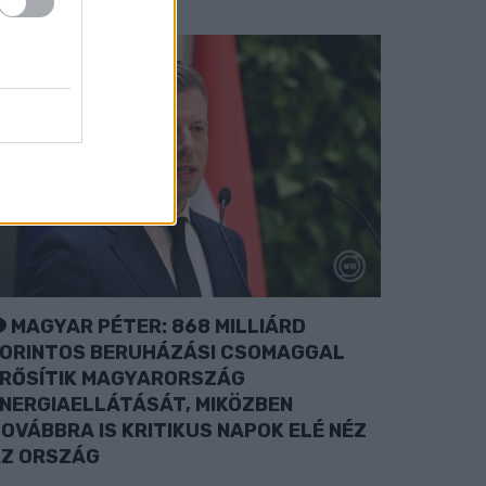
MAGYAR PÉTER: 868 MILLIÁRD
ORINTOS BERUHÁZÁSI CSOMAGGAL
RŐSÍTIK MAGYARORSZÁG
NERGIAELLÁTÁSÁT, MIKÖZBEN
OVÁBBRA IS KRITIKUS NAPOK ELÉ NÉZ
Z ORSZÁG