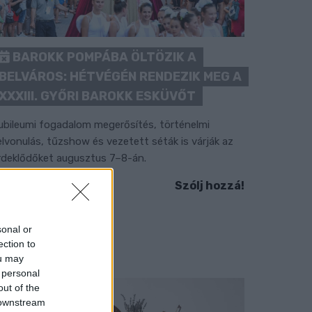
BAROKK POMPÁBA ÖLTÖZIK A
BELVÁROS: HÉTVÉGÉN RENDEZIK MEG A
XXXIII. GYŐRI BAROKK ESKÜVŐT
ubileumi fogadalom megerősítés, történelmi
elvonulás, tűzshow és vezetett séták is várják az
rdeklődőket augusztus 7–8-án.
Szólj hozzá!
sonal or
ection to
ou may
 personal
out of the
 downstream