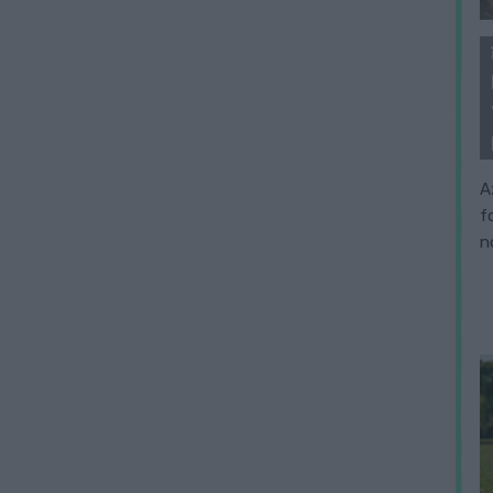
A
f
n