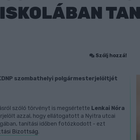
ISKOLÁBAN TAN
Szólj hozzá!
DNP szombathelyi polgármesterjelöltjét
rásról szóló törvényt is megsértette
Lenkai Nóra
lölt azzal, hogy ellátogatott a Nyitra utcai
ágában, tanítási időben fotózkodott - ezt
ztási Bizottság
.