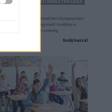
“CSAK” MÁSODFOKÚ RIASZTÁS LESZ
ÉRVÉNYBEN
 július vége óta tartó harmadfokú hőségriasztást
érséklik, de a tartós meleg miatt továbbra is
okozott óvatosságra van szükség.
Szólj hozzá!