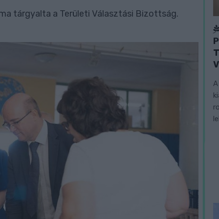
 ma tárgyalta a Területi Választási Bizottság.
P
T
V
A
k
r
l