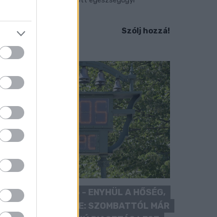
llátásokat.
Szólj hozzá!
KÁNIKULA 2026 - ENYHÜL A HŐSÉG,
DE MÉG NINCS VÉGE: SZOMBATTÓL MÁR