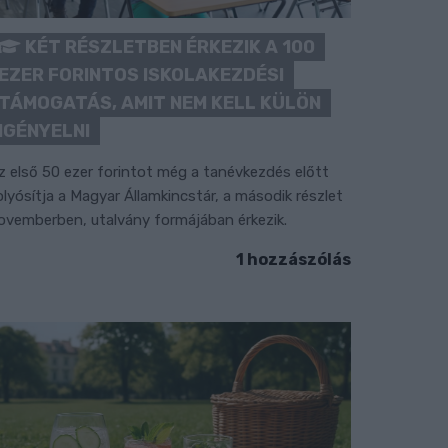
KÉT RÉSZLETBEN ÉRKEZIK A 100
EZER FORINTOS ISKOLAKEZDÉSI
TÁMOGATÁS, AMIT NEM KELL KÜLÖN
IGÉNYELNI
z első 50 ezer forintot még a tanévkezdés előtt
olyósítja a Magyar Államkincstár, a második részlet
ovemberben, utalvány formájában érkezik.
1 hozzászólás