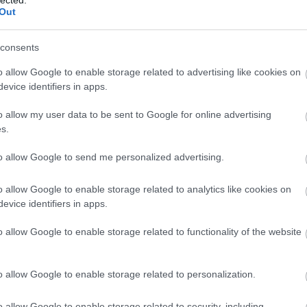
Out
, hogy a tőlük független szerkesztőségek
e
consents
legyen még a hatalmat ellenőrző hang, akkor
o allow Google to enable storage related to advertising like cookies on
egítő Nemzeti Újságírók Demokratikus
evice identifiers in apps.
o allow my user data to be sent to Google for online advertising
s.
01-00000113-44920004.
to allow Google to send me personalized advertising.
Köszönjük!
o allow Google to enable storage related to analytics like cookies on
evice identifiers in apps.
ati választás 2024
Nyitra Utcai Általános Iskola
o allow Google to enable storage related to functionality of the website
o allow Google to enable storage related to personalization.
o allow Google to enable storage related to security, including