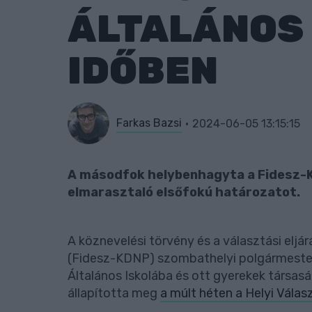
ÁLTALÁNOS 
IDŐBEN
Farkas Bazsi
2024-06-05 13:15:15
A másodfok helybenhagyta a Fidesz-K
elmarasztaló elsőfokú határozatot.
A köznevelési törvény és a választási eljá
(Fidesz-KDNP) szombathelyi polgármesterje
Általános Iskolába és ott gyerekek társas
állapította meg
a múlt héten a Helyi Válas