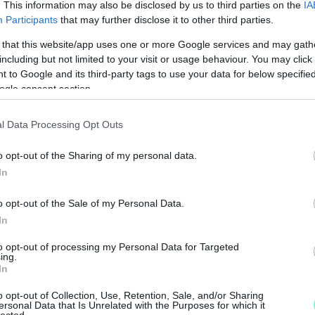
. This information may also be disclosed by us to third parties on the
IA
Participants
that may further disclose it to other third parties.
 eltüntetett - Facebook-posztjában úgy írt a
 that this website/app uses one or more Google services and may gath
ről, mintha azt ő már, mint polgármester intézte
including but not limited to your visit or usage behaviour. You may click 
 to Google and its third-party tags to use your data for below specifi
ogle consent section.
 korábbi döntést, amely szerint Lenkai két
pányidőszakban, tanítási időben látogatott meg
l Data Processing Opt Outs
o opt-out of the Sharing of my personal data.
In
is kitért, hogy a gyermekek pártpolitikai célú
m igazolja és nem is igazolhatja az önkéntesség,
o opt-out of the Sale of my Personal Data.
rulás igénylése is jogsérelemhez vezethet,
In
 a politikai nézetei, szimpátiája kifejezésére
to opt-out of processing my Personal Data for Targeted
envedője végső soron a gyermek lesz.
ing.
In
ágírást!
o opt-out of Collection, Use, Retention, Sale, and/or Sharing
ersonal Data that Is Unrelated with the Purposes for which it
M
lected.