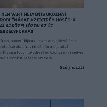
NEM VÁRT HELYEN IS OKOZHAT
ROBLÉMÁKAT AZ EXTRÉM HŐSÉG: A
ALAJKÖZELI ÓZON AZ ÚJ
ESZÉLYFORRÁS
 forró, napos időjárás kedvez a talajközeli ózon
ialakulásának, amely irritálhatja a légutakat,
onthatja a tüdő működését és különösen veszélyes
ehet a krónikus betegek számára.
Szólj hozzá!