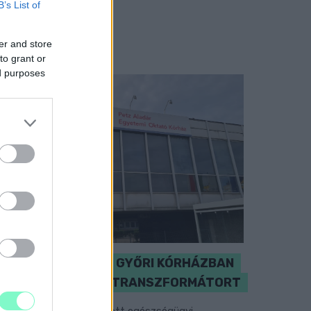
B’s List of
er and store
to grant or
ed purposes
KICSERÉLTÉK A GYŐRI KÓRHÁZBAN
MEGHIBÁSODOTT TRANSZFORMÁTORT
egkezdték az elhalasztott egészségügyi