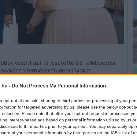
bbek között azt terjesztette elő fellebbezési
iztosaként a természettudományokat
.hu -
Do Not Process My Personal Information
hogy Lenkai egyébként szabadságát töltötte.
to opt-out of the sale, sharing to third parties, or processing of your per
H
formation for targeted advertising by us, please use the below opt-out s
h
 Lenkai látogatása nem kapott volna
r selection. Please note that after your opt-out request is processed y
v
tt volna, és nem marasztalják el, mivel azonban
eing interest-based ads based on personal information utilized by us or
disclosed to third parties prior to your opt-out. You may separately opt-
s megjelent az iskolai látogatása, az kétséget
losure of your personal information by third parties on the IAB’s list of
l.