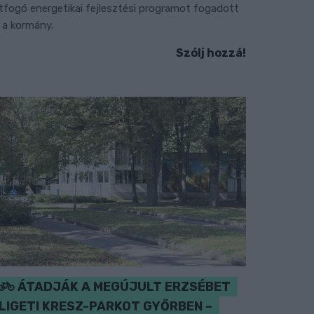
tfogó energetikai fejlesztési programot fogadott
l a kormány.
Szólj hozzá!
ÁTADJÁK A MEGÚJULT ERZSÉBET
LIGETI KRESZ-PARKOT GYŐRBEN –