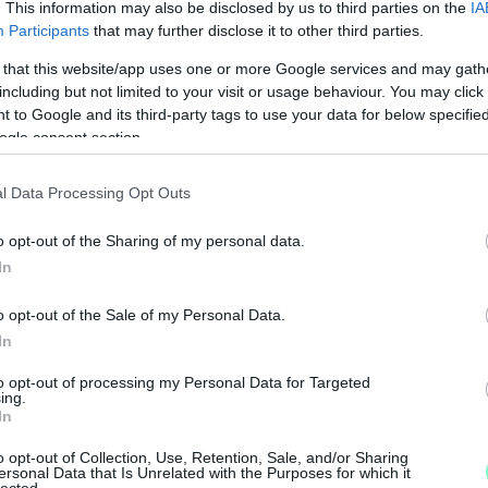
. This information may also be disclosed by us to third parties on the
IA
Participants
that may further disclose it to other third parties.
 that this website/app uses one or more Google services and may gath
including but not limited to your visit or usage behaviour. You may click 
 to Google and its third-party tags to use your data for below specifi
ogle consent section.
l Data Processing Opt Outs
o opt-out of the Sharing of my personal data.
N
In
F
o opt-out of the Sale of my Personal Data.
A
In
s
to opt-out of processing my Personal Data for Targeted
a
ing.
In
o opt-out of Collection, Use, Retention, Sale, and/or Sharing
ersonal Data that Is Unrelated with the Purposes for which it
lected.