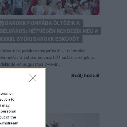
BAROKK POMPÁBA ÖLTÖZIK A
BELVÁROS: HÉTVÉGÉN RENDEZIK MEG A
XXXIII. GYŐRI BAROKK ESKÜVŐT
ubileumi fogadalom megerősítés, történelmi
elvonulás, tűzshow és vezetett séták is várják az
rdeklődőket augusztus 7–8-án.
Szólj hozzá!
sonal or
ection to
ou may
 personal
out of the
 downstream