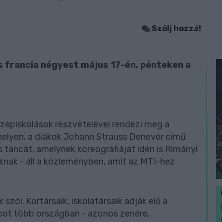
Szólj hozzá!
es francia négyest május 17-én, pénteken a
özépiskolások részvételével rendezi meg a
helyen, a diákok Johann Strauss Denevér című
s táncát, amelynek koreográfiáját idén is Rimányi
knak - áll a közleményben, amit az MTI-hez
ól. Kortársaik, iskolatársaik adják elő a
cot több országban - azonos zenére,