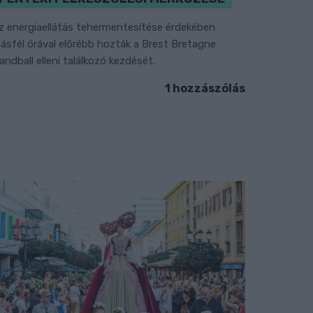
z energiaellátás tehermentesítése érdekében
ásfél órával előrébb hozták a Brest Bretagne
andball elleni találkozó kezdését.
1 hozzászólás