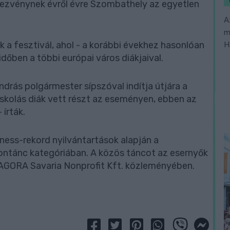
ezvénynek évről évre Szombathely az egyetlen
A
m
ik a fesztivál, ahol - a korábbi évekhez hasonlóan
H
dőben a többi európai város diákjaival.
rás polgármester sípszóval indítja útjára a
skolás diák vett részt az eseményen, ebben az
 írták.
ess-rekord nyilvántartások alapján a
ontánc kategóriában. A közös táncot az esernyők
 AGORA Savaria Nonprofit Kft. közleményében.