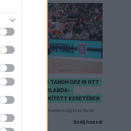
PERL, VÁRADI ÉS TANOH DEZ IS OTT
VAN A FÉRFI KOSÁRLABDA-
VÁLOGATOTT SZŰKÍTETT KERETÉBEN
sztország, Szlovénia és Svédország következik.
Szólj hozzá!