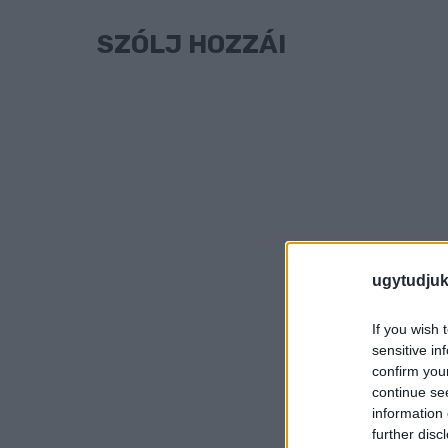
SZÓLJ HOZZÁ!
ugytudjuk
If you wish 
sensitive in
confirm you
continue se
information 
further disc