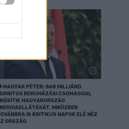
MAGYAR PÉTER: 868 MILLIÁRD
ORINTOS BERUHÁZÁSI CSOMAGGAL
RŐSÍTIK MAGYARORSZÁG
NERGIAELLÁTÁSÁT, MIKÖZBEN
OVÁBBRA IS KRITIKUS NAPOK ELÉ NÉZ
Z ORSZÁG