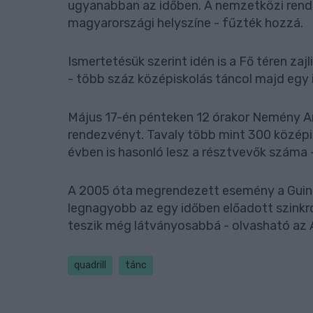
ugyanabban az időben. A nemzetközi rend
magyarországi helyszíne - fűzték hozzá.
Ismertetésük szerint idén is a Fő téren zajl
- több száz középiskolás táncol majd egy i
Május 17-én pénteken 12 órakor Nemény And
rendezvényt. Tavaly több mint 300 középi
évben is hasonló lesz a résztvevők száma -
A 2005 óta megrendezett esemény a Guinn
legnagyobb az egy időben előadott szinkr
teszik még látványosabbá - olvasható az
quadrill
tánc