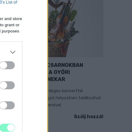
B’s List of
er and store
to grant or
ed purposes
EXTRA: A VÁSÁRCSARNOKBAN
YITJA ÚJ ÉVADÁT A GYŐRI
ILHARMONIKUS ZENEKAR
 „Zenélő piac” című különleges koncerttel
zeptember 7-én rendhagyó helyszínen találkozhat
 közönség a klasszikus zenével.
Szólj hozzá!