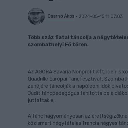
Csarnó Ákos
2024-05-15 11:07:03
Több száz fiatal táncolja a négytétel
szombathelyi Fő téren.
Az AGORA Savaria Nonprofit Kft. idén is k
Quadrille Európai Táncfesztivált Szombat
zenéjére táncolják a napóleoni idők divato
Judit táncpedagógus tanította be a diáko
juttattak el.
A tánc hagyományosan az érettségizőknek sz
közismert négytételes francia négyes tán