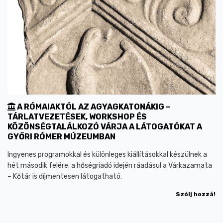
A RÓMAIAKTÓL AZ AGYAGKATONÁKIG –
TÁRLATVEZETÉSEK, WORKSHOP ÉS
KÖZÖNSÉGTALÁLKOZÓ VÁRJA A LÁTOGATÓKAT A
GYŐRI RÓMER MÚZEUMBAN
Ingyenes programokkal és különleges kiállításokkal készülnek a
hét második felére, a hőségriadó idején ráadásul a Várkazamata
– Kőtár is díjmentesen látogatható.
Szólj hozzá!