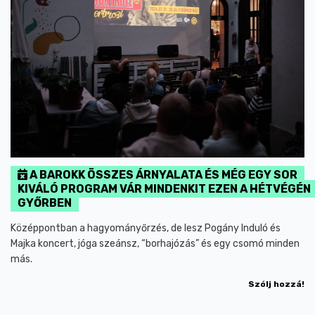
A BAROKK ÖSSZES ÁRNYALATA ÉS MÉG EGY SOR
KIVÁLÓ PROGRAM VÁR MINDENKIT EZEN A HÉTVÉGÉN
GYŐRBEN
Középpontban a hagyományőrzés, de lesz Pogány Induló és
Majka koncert, jóga szeánsz, “borhajózás” és egy csomó minden
más.
Szólj hozzá!