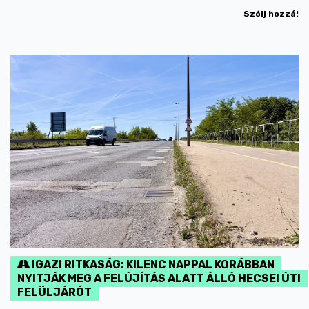
Szólj hozzá!
IGAZI RITKASÁG: KILENC NAPPAL KORÁBBAN
NYITJÁK MEG A FELÚJÍTÁS ALATT ÁLLÓ HECSEI ÚTI
FELÜLJÁRÓT