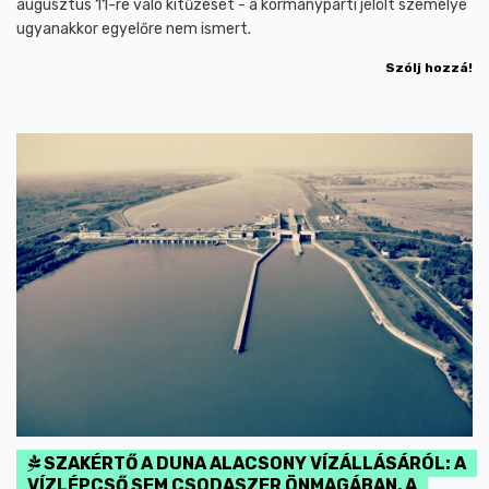
augusztus 11-re való kitűzését - a kormánypárti jelölt személye
ugyanakkor egyelőre nem ismert.
Szólj hozzá!
SZAKÉRTŐ A DUNA ALACSONY VÍZÁLLÁSÁRÓL: A
VÍZLÉPCSŐ SEM CSODASZER ÖNMAGÁBAN, A