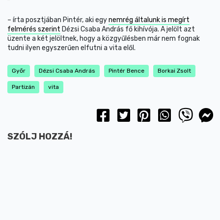
– írta posztjában Pintér, aki egy
nemrég általunk is megírt
felmérés szerint
Dézsi Csaba András fő kihívója. A jelölt azt
üzente a két jelöltnek, hogy a közgyűlésben már nem fognak
tudni ilyen egyszerűen elfutni a vita elől.
Győr
Dézsi Csaba András
Pintér Bence
Borkai Zsolt
Partizán
vita
SZÓLJ HOZZÁ!