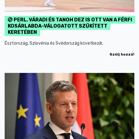
PERL, VÁRADI ÉS TANOH DEZ IS OTT VAN A FÉRFI
KOSÁRLABDA-VÁLOGATOTT SZŰKÍTETT
KERETÉBEN
Észtország, Szlovénia és Svédország következik.
Szólj hozzá!