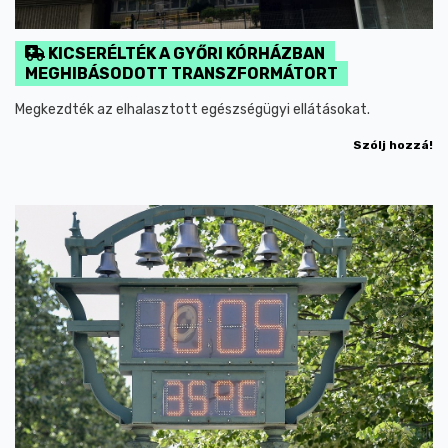
KICSERÉLTÉK A GYŐRI KÓRHÁZBAN
MEGHIBÁSODOTT TRANSZFORMÁTORT
Megkezdték az elhalasztott egészségügyi ellátásokat.
Szólj hozzá!