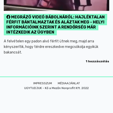
MEGRÁZÓ VIDEÓ BÁBOLNÁRÓL: HAJLÉKTALAN
FÉRFIT BÁNTALMAZTAK ÉS ALÁZTAK MEG - HELYI
INFORMÁCIÓINK SZERINT A RENDŐRSÉG MÁR
INTÉZKEDIK AZ ÜGYBEN
A felvételen egy padon alvó férfit ütnek meg, majd arra
kényszerítik, hogy térdre ereszkedve megcsókolja egyikük
bakancsát.
1 hozzászólás
IMPRESSZUM
MÉDIAAJÁNLAT
UGYTUDJUK - Kő a Mezőn Nonprofit Kft. 2022