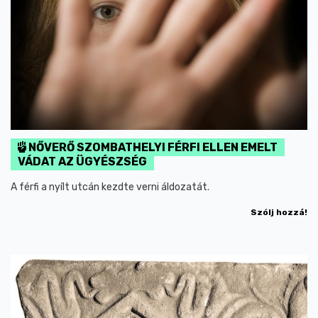
NŐVERŐ SZOMBATHELYI FÉRFI ELLEN EMELT
VÁDAT AZ ÜGYÉSZSÉG
A férfi a nyílt utcán kezdte verni áldozatát.
Szólj hozzá!