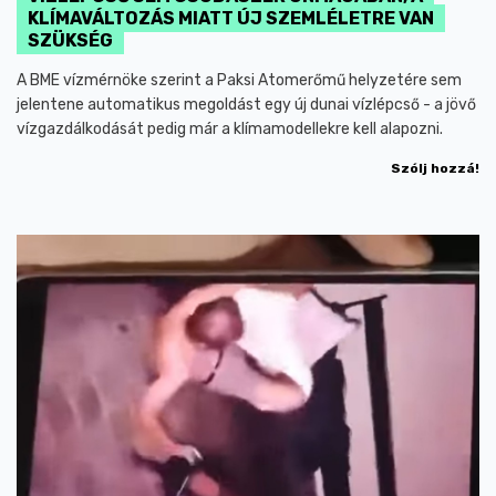
KLÍMAVÁLTOZÁS MIATT ÚJ SZEMLÉLETRE VAN
SZÜKSÉG
A BME vízmérnöke szerint a Paksi Atomerőmű helyzetére sem
jelentene automatikus megoldást egy új dunai vízlépcső - a jövő
vízgazdálkodását pedig már a klímamodellekre kell alapozni.
Szólj hozzá!