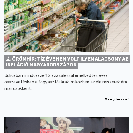
ÖRÖMHÍR: TÍZ ÉVE NEM VOLT ILYEN ALACSONY AZ
INFLÁCIÓ MAGYARORSZÁGON
Júliusban mindössze 1,2 százalékkal emelkedtek éves
összevetésben a fogyasztói árak, miközben az élelmiszerek ára
már csökkent.
Szólj hozzá!