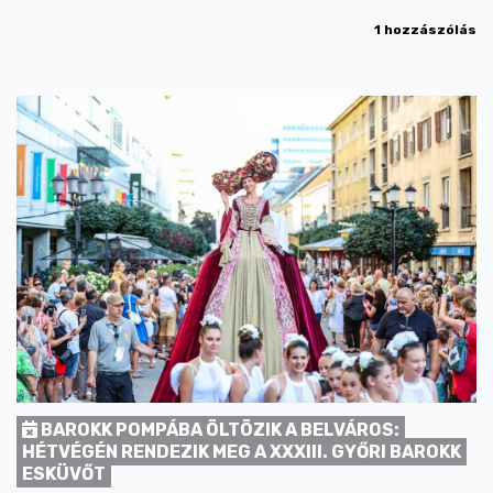
1 hozzászólás
BAROKK POMPÁBA ÖLTÖZIK A BELVÁROS:
HÉTVÉGÉN RENDEZIK MEG A XXXIII. GYŐRI BAROKK
ESKÜVŐT