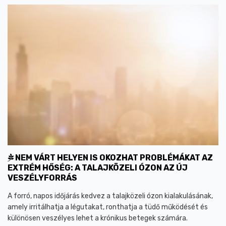
NEM VÁRT HELYEN IS OKOZHAT PROBLÉMÁKAT AZ
EXTRÉM HŐSÉG: A TALAJKÖZELI ÓZON AZ ÚJ
VESZÉLYFORRÁS
A forró, napos időjárás kedvez a talajközeli ózon kialakulásának,
amely irritálhatja a légutakat, ronthatja a tüdő működését és
különösen veszélyes lehet a krónikus betegek számára.