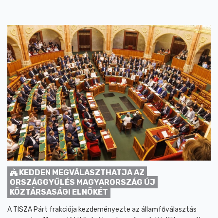
KEDDEN MEGVÁLASZTHATJA AZ
ORSZÁGGYŰLÉS MAGYARORSZÁG ÚJ
KÖZTÁRSASÁGI ELNÖKÉT
A TISZA Párt frakciója kezdeményezte az államfőválasztás