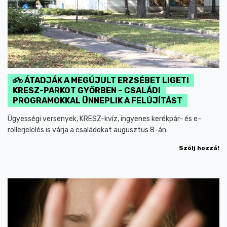
ÁTADJÁK A MEGÚJULT ERZSÉBET LIGETI
KRESZ-PARKOT GYŐRBEN – CSALÁDI
PROGRAMOKKAL ÜNNEPLIK A FELÚJÍTÁST
Ügyességi versenyek, KRESZ-kvíz, ingyenes kerékpár- és e-
rollerjelölés is várja a családokat augusztus 8-án.
Szólj hozzá!