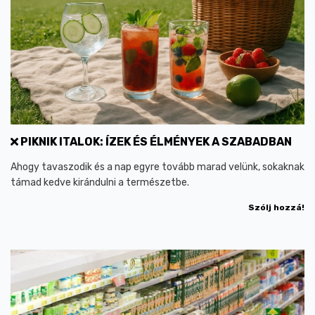
PIKNIK ITALOK: ÍZEK ÉS ÉLMÉNYEK A SZABADBAN
Ahogy tavaszodik és a nap egyre tovább marad velünk, sokaknak
támad kedve kirándulni a természetbe.
Szólj hozzá!