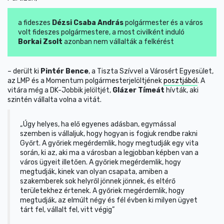
a fideszes
Dézsi Csaba András
polgármester és a város
volt fideszes polgármestere, a most civilként induló
Borkai Zsolt
azonban nem vállalták a felkérést
– derült ki
Pintér Bence
, a Tiszta Szívvel a Városért Egyesület,
az LMP és a Momentum polgármesterjelöltjének
posztjából
. A
vitára még a DK-Jobbik jelöltjét,
Glázer Tímeát
hívták, aki
szintén vállalta volna a vitát.
„Úgy helyes, ha elő egyenes adásban, egymással
szemben is vállaljuk, hogy hogyan is fogjuk rendbe rakni
Győrt. A győriek megérdemlik, hogy megtudják egy vita
során, ki az, aki ma a városban a legjobban képben van a
város ügyeit illetően. A győriek megérdemlik, hogy
megtudják, kinek van olyan csapata, amiben a
szakemberek sok helyről jönnek jönnek, és eltérő
területekhez értenek. A győriek megérdemlik, hogy
megtudják, az elmúlt négy és fél évben ki milyen ügyet
tárt fel, vállalt fel, vitt végig”