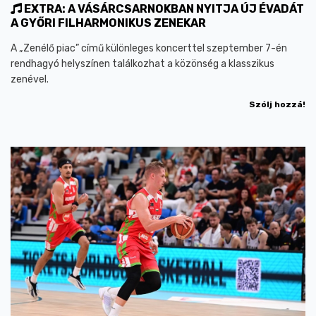
EXTRA: A VÁSÁRCSARNOKBAN NYITJA ÚJ ÉVADÁT
A GYŐRI FILHARMONIKUS ZENEKAR
A „Zenélő piac” című különleges koncerttel szeptember 7-én
rendhagyó helyszínen találkozhat a közönség a klasszikus
zenével.
Szólj hozzá!