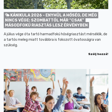
KÁNIKULA 2026 - ENYHÜL A HŐSÉG, DE MÉG
NINCS VÉGE: SZOMBATTÓL MÁR “CSAK”
MÁSODFOKÚ RIASZTÁS LESZ ÉRVÉNYBEN
A július vége óta tartó harmadfokú hőségriasztást mérséklik, de
a tartós meleg miatt továbbra is fokozott óvatosságra van
szükség.
Szólj hozzá!