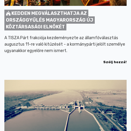
KEDDEN MEGVÁLASZTHATJA AZ
ORSZÁGGYŰLÉS MAGYARORSZÁG ÚJ
KÖZTÁRSASÁGI ELNÖKÉT
A TISZA Párt frakciója kezdeményezte az államfőválasztás
augusztus 11-re való kitűzését - a kormánypárti jelölt személye
ugyanakkor egyelőre nem ismert.
Szólj hozzá!