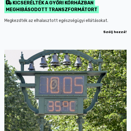
KICSERÉLTÉK A GYŐRI KÓRHÁZBAN
MEGHIBÁSODOTT TRANSZFORMÁTORT
Megkezdték az elhalasztott egészségügyi ellátásokat.
Szólj hozzá!