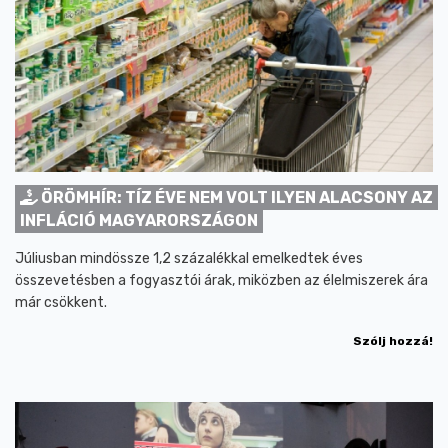
ÖRÖMHÍR: TÍZ ÉVE NEM VOLT ILYEN ALACSONY AZ
INFLÁCIÓ MAGYARORSZÁGON
Júliusban mindössze 1,2 százalékkal emelkedtek éves
összevetésben a fogyasztói árak, miközben az élelmiszerek ára
már csökkent.
Szólj hozzá!