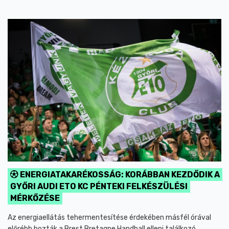
ENERGIATAKARÉKOSSÁG: KORÁBBAN KEZDŐDIK A
GYŐRI AUDI ETO KC PÉNTEKI FELKÉSZÜLÉSI
MÉRKŐZÉSE
Az energiaellátás tehermentesítése érdekében másfél órával
előrébb hozták a Brest Bretagne Handball elleni találkozó