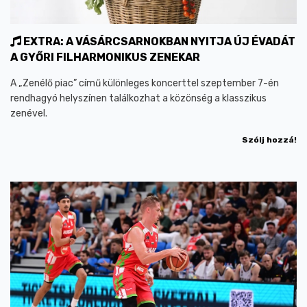
EXTRA: A VÁSÁRCSARNOKBAN NYITJA ÚJ ÉVADÁT
A GYŐRI FILHARMONIKUS ZENEKAR
A „Zenélő piac” című különleges koncerttel szeptember 7-én
rendhagyó helyszínen találkozhat a közönség a klasszikus
zenével.
Szólj hozzá!