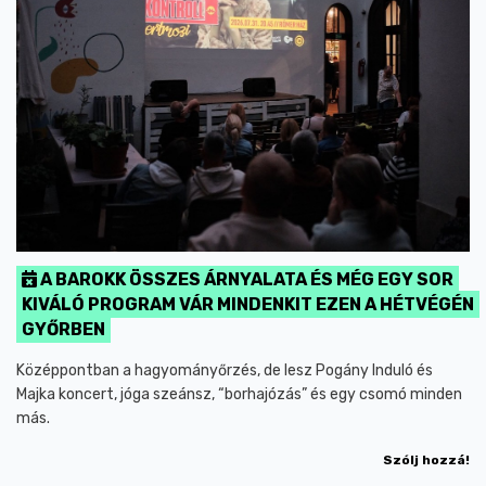
A BAROKK ÖSSZES ÁRNYALATA ÉS MÉG EGY SOR
KIVÁLÓ PROGRAM VÁR MINDENKIT EZEN A HÉTVÉGÉN
GYŐRBEN
Középpontban a hagyományőrzés, de lesz Pogány Induló és
Majka koncert, jóga szeánsz, “borhajózás” és egy csomó minden
más.
Szólj hozzá!