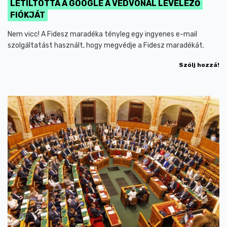
LETILTOTTA A GOOGLE A VÉDVONAL LEVELEZŐ
FIÓKJÁT
Nem vicc! A Fidesz maradéka tényleg egy ingyenes e-mail
szolgáltatást használt, hogy megvédje a Fidesz maradékát.
Szólj hozzá!