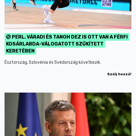
PERL, VÁRADI ÉS TANOH DEZ IS OTT VAN A FÉRFI
KOSÁRLABDA-VÁLOGATOTT SZŰKÍTETT
KERETÉBEN
Észtország, Szlovénia és Svédország következik.
Szólj hozzá!