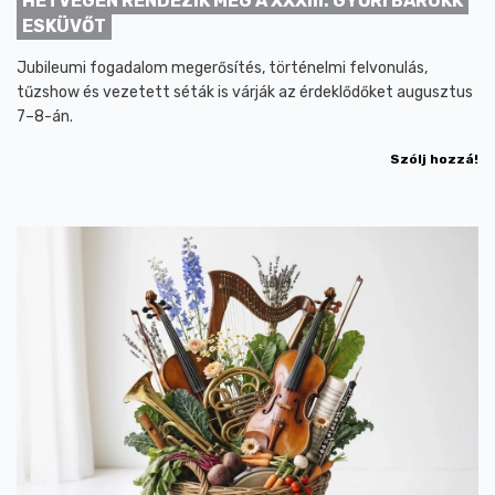
HÉTVÉGÉN RENDEZIK MEG A XXXIII. GYŐRI BAROKK
ESKÜVŐT
Jubileumi fogadalom megerősítés, történelmi felvonulás,
tűzshow és vezetett séták is várják az érdeklődőket augusztus
7–8-án.
Szólj hozzá!