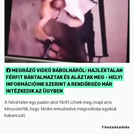
MEGRÁZÓ VIDEÓ BÁBOLNÁRÓL: HAJLÉKTALAN
FÉRFIT BÁNTALMAZTAK ÉS ALÁZTAK MEG - HELYI
INFORMÁCIÓINK SZERINT A RENDŐRSÉG MÁR
INTÉZKEDIK AZ ÜGYBEN
A felvételen egy padon alvó férfit ütnek meg, majd arra
kényszerítik, hogy térdre ereszkedve megcsókolja egyikük
bakancsát.
1 hozzászólás