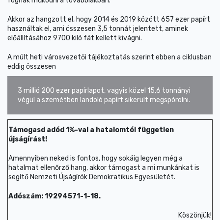
fognak működni a továbbiakban.
Akkor az hangzott el, hogy 2014 és 2019 között 657 ezer papírt
használtak el, ami összesen 3,5 tonnát jelentett, aminek
előállításához 9700 kiló fát kellett kivágni.
A múlt heti városvezetői tájékoztatás szerint ebben a ciklusban
eddig összesen
3 millió 200 ezer papírlapot, vagyis közel 15,6 tonnányi
végül a szemétben landoló papírt sikerült megspórolni.
Támogasd adód 1%-val a hatalomtól független
újságírást!
Amennyiben neked is fontos, hogy sokáig legyen még a
hatalmat ellenőrző hang, akkor támogast a mi munkánkat is
segítő Nemzeti Újságírók Demokratikus Egyesületét.
Adószám: 19294571-1-18.
Köszönjük!