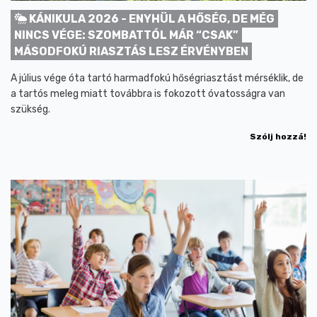
KÁNIKULA 2026 - ENYHÜL A HŐSÉG, DE MÉG
NINCS VÉGE: SZOMBATTÓL MÁR “CSAK”
MÁSODFOKÚ RIASZTÁS LESZ ÉRVÉNYBEN
A július vége óta tartó harmadfokú hőségriasztást mérséklik, de
a tartós meleg miatt továbbra is fokozott óvatosságra van
szükség.
Szólj hozzá!