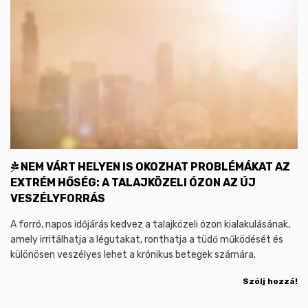
NEM VÁRT HELYEN IS OKOZHAT PROBLÉMÁKAT AZ
EXTRÉM HŐSÉG: A TALAJKÖZELI ÓZON AZ ÚJ
VESZÉLYFORRÁS
A forró, napos időjárás kedvez a talajközeli ózon kialakulásának,
amely irritálhatja a légutakat, ronthatja a tüdő működését és
különösen veszélyes lehet a krónikus betegek számára.
Szólj hozzá!