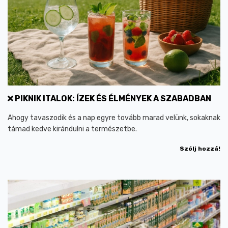
PIKNIK ITALOK: ÍZEK ÉS ÉLMÉNYEK A SZABADBAN
Ahogy tavaszodik és a nap egyre tovább marad velünk, sokaknak
támad kedve kirándulni a természetbe.
Szólj hozzá!