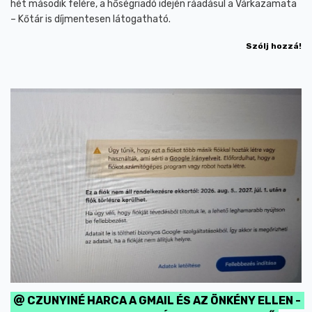
hét második felére, a hőségriadó idején ráadásul a Várkazamata
– Kőtár is díjmentesen látogatható.
Szólj hozzá!
CZUNYINÉ HARCA A GMAIL ÉS AZ ÖNKÉNY ELLEN -