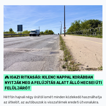
IGAZI RITKASÁG: KILENC NAPPAL KORÁBBAN
NYITJÁK MEG A FELÚJÍTÁS ALATT ÁLLÓ HECSEI ÚTI
FELÜLJÁRÓT
Hétfőn hajnali négy órától ismét minden közlekedő használhatja
az átkelőt, az autóbuszok is visszatérnek eredeti útvonalukra.