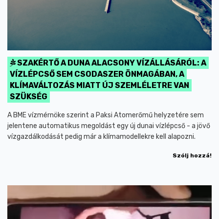
SZAKÉRTŐ A DUNA ALACSONY VÍZÁLLÁSÁRÓL: A
VÍZLÉPCSŐ SEM CSODASZER ÖNMAGÁBAN, A
KLÍMAVÁLTOZÁS MIATT ÚJ SZEMLÉLETRE VAN
SZÜKSÉG
A BME vízmérnöke szerint a Paksi Atomerőmű helyzetére sem
jelentene automatikus megoldást egy új dunai vízlépcső - a jövő
vízgazdálkodását pedig már a klímamodellekre kell alapozni.
Szólj hozzá!