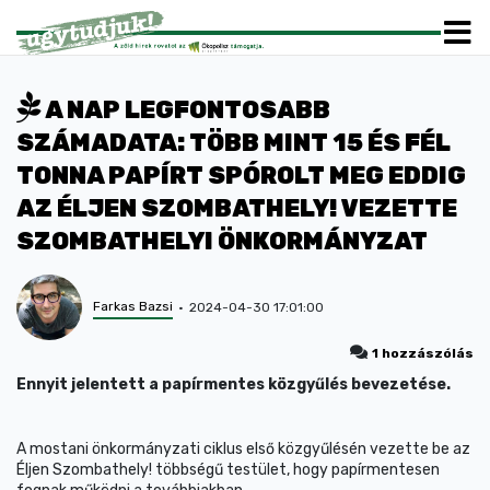
A NAP LEGFONTOSABB
SZÁMADATA: TÖBB MINT 15 ÉS FÉL
TONNA PAPÍRT SPÓROLT MEG EDDIG
AZ ÉLJEN SZOMBATHELY! VEZETTE
SZOMBATHELYI ÖNKORMÁNYZAT
Farkas Bazsi
2024-04-30 17:01:00
1 hozzászólás
Ennyit jelentett a papírmentes közgyűlés bevezetése.
A mostani önkormányzati ciklus első közgyűlésén vezette be az
Éljen Szombathely! többségű testület, hogy papírmentesen