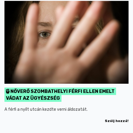
NŐVERŐ SZOMBATHELYI FÉRFI ELLEN EMELT
VÁDAT AZ ÜGYÉSZSÉG
A férfi a nyílt utcán kezdte verni áldozatát.
Szólj hozzá!