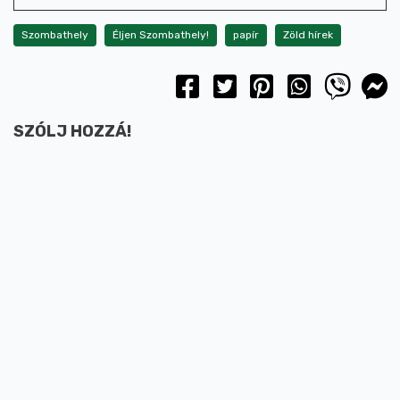
Szombathely
Éljen Szombathely!
papír
Zöld hírek
SZÓLJ HOZZÁ!