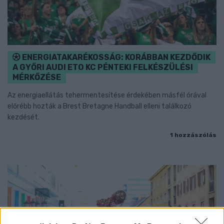
ENERGIATAKARÉKOSSÁG: KORÁBBAN KEZDŐDIK
A GYŐRI AUDI ETO KC PÉNTEKI FELKÉSZÜLÉSI
MÉRKŐZÉSE
Az energiaellátás tehermentesítése érdekében másfél órával
előrébb hozták a Brest Bretagne Handball elleni találkozó
kezdését.
1 hozzászólás