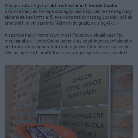
Ahogy arról az Ugytudjuk.hu is beszámolt
:
Hende Csaba
,
Szombathely és térsége országgyűlési képviselője nemrég nagy
elánnal elutasította a 15 éve változatlan összegű családi pótlék
emelését, mivel szerinte "Aki nem dolgozik, ne is egyék!". -
A szombathelyi Momentum most Facebook-oldalán azt írja:
megsajnáltuk; Hende Csaba ugyanis az egyik leghaszontalanabb
politikus az országban. Nem volt ugyanis túl nehéz összeszedni
tőle pár ígéretet, amikből persze az égvilágon semmi sem lett.