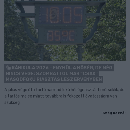
KÁNIKULA 2026 - ENYHÜL A HŐSÉG, DE MÉG
NINCS VÉGE: SZOMBATTÓL MÁR “CSAK”
MÁSODFOKÚ RIASZTÁS LESZ ÉRVÉNYBEN
A július vége óta tartó harmadfokú hőségriasztást mérséklik, de
a tartós meleg miatt továbbra is fokozott óvatosságra van
szükség.
Szólj hozzá!