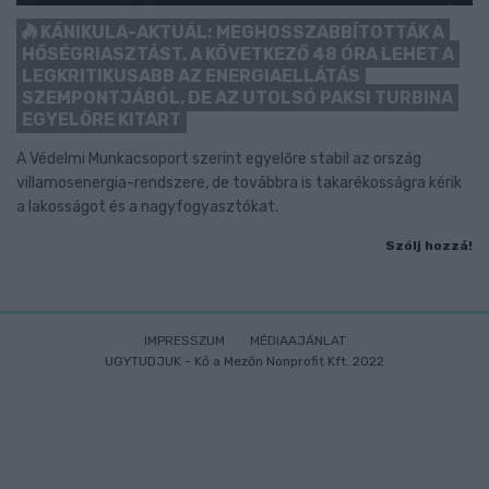
KÁNIKULA-AKTUÁL: MEGHOSSZABBÍTOTTÁK A
HŐSÉGRIASZTÁST, A KÖVETKEZŐ 48 ÓRA LEHET A
LEGKRITIKUSABB AZ ENERGIAELLÁTÁS
SZEMPONTJÁBÓL, DE AZ UTOLSÓ PAKSI TURBINA
EGYELŐRE KITART
A Védelmi Munkacsoport szerint egyelőre stabil az ország
villamosenergia-rendszere, de továbbra is takarékosságra kérik
a lakosságot és a nagyfogyasztókat.
Szólj hozzá!
IMPRESSZUM
MÉDIAAJÁNLAT
UGYTUDJUK - Kő a Mezőn Nonprofit Kft. 2022