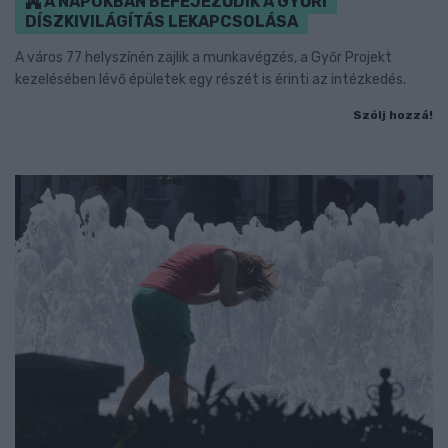
A NAPOKBAN BEFEJEZŐDIK A GYŐRI
DÍSZKIVILÁGÍTÁS LEKAPCSOLÁSA
A város 77 helyszínén zajlik a munkavégzés, a Győr Projekt
kezelésében lévő épületek egy részét is érinti az intézkedés.
Szólj hozzá!