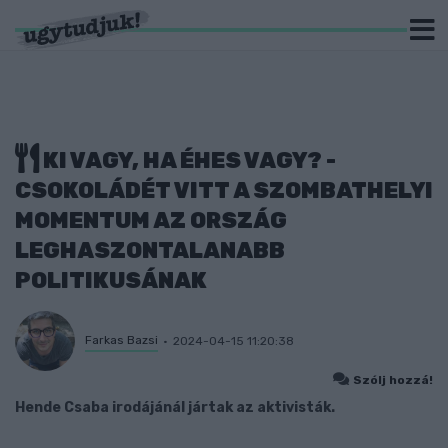
KI VAGY, HA ÉHES VAGY? -
CSOKOLÁDÉT VITT A SZOMBATHELYI
MOMENTUM AZ ORSZÁG
LEGHASZONTALANABB
POLITIKUSÁNAK
Farkas Bazsi
2024-04-15 11:20:38
Szólj hozzá!
Hende Csaba irodájánál jártak az aktivisták.