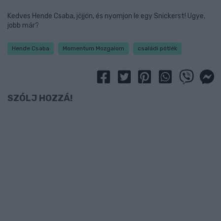
Kedves Hende Csaba, jöjjön, és nyomjon le egy Snickerst! Ugye,
jobb már?
Hende Csaba
Momentum Mozgalom
családi pótlék
SZÓLJ HOZZÁ!