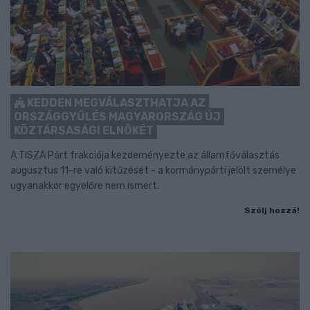
KEDDEN MEGVÁLASZTHATJA AZ
ORSZÁGGYŰLÉS MAGYARORSZÁG ÚJ
KÖZTÁRSASÁGI ELNÖKÉT
A TISZA Párt frakciója kezdeményezte az államfőválasztás
augusztus 11-re való kitűzését - a kormánypárti jelölt személye
ugyanakkor egyelőre nem ismert.
Szólj hozzá!