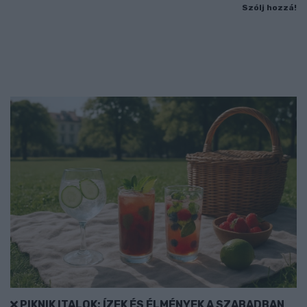
Szólj hozzá!
PIKNIK ITALOK: ÍZEK ÉS ÉLMÉNYEK A SZABADBAN