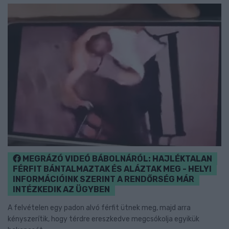
MEGRÁZÓ VIDEÓ BÁBOLNÁRÓL: HAJLÉKTALAN
FÉRFIT BÁNTALMAZTAK ÉS ALÁZTAK MEG - HELYI
INFORMÁCIÓINK SZERINT A RENDŐRSÉG MÁR
INTÉZKEDIK AZ ÜGYBEN
A felvételen egy padon alvó férfit ütnek meg, majd arra
kényszerítik, hogy térdre ereszkedve megcsókolja egyikük