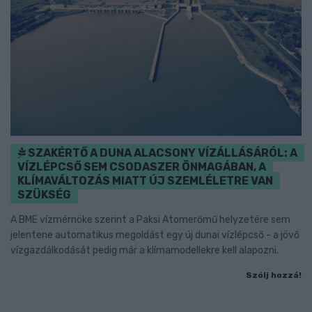
SZAKÉRTŐ A DUNA ALACSONY VÍZÁLLÁSÁRÓL: A
VÍZLÉPCSŐ SEM CSODASZER ÖNMAGÁBAN, A
KLÍMAVÁLTOZÁS MIATT ÚJ SZEMLÉLETRE VAN
SZÜKSÉG
A BME vízmérnöke szerint a Paksi Atomerőmű helyzetére sem
jelentene automatikus megoldást egy új dunai vízlépcső - a jövő
vízgazdálkodását pedig már a klímamodellekre kell alapozni.
Szólj hozzá!