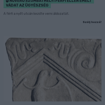
NŐVERŐ SZOMBATHELYI FÉRFI ELLEN EMELT
VÁDAT AZ ÜGYÉSZSÉG
A férfi a nyílt utcán kezdte verni áldozatát.
Szólj hozzá!