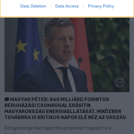
Data Deletion
Data Access
Privacy Policy
MAGYAR PÉTER: 868 MILLIÁRD FORINTOS
BERUHÁZÁSI CSOMAGGAL ERŐSÍTIK
MAGYARORSZÁG ENERGIAELLÁTÁSÁT, MIKÖZBEN
TOVÁBBRA IS KRITIKUS NAPOK ELÉ NÉZ AZ ORSZÁG
Átfogó energetikai fejlesztési programot fogadott el a