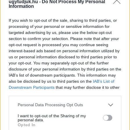
ugytudjuk.hu -
Do Not Process My Personal
Information
If you wish to opt-out of the sale, sharing to third parties, or
processing of your personal or sensitive information for
targeted advertising by us, please use the below opt-out
section to confirm your selection. Please note that after your
opt-out request is processed you may continue seeing
interest-based ads based on personal information utilized by
BAROKK POMPÁBA ÖLTÖZIK A BELVÁROS:
us or personal information disclosed to third parties prior to
HÉTVÉGÉN RENDEZIK MEG A XXXIII. GYŐRI BAROKK
your opt-out. You may separately opt-out of the further
ESKÜVŐT
disclosure of your personal information by third parties on the
IAB’s list of downstream participants. This information may
Jubileumi fogadalom megerősítés, történelmi felvonulás,
also be disclosed by us to third parties on the
IAB’s List of
tűzshow és vezetett séták is várják az érdeklődőket augusztus
Downstream Participants
that may further disclose it to other
7–8-án.
third parties.
Szólj hozzá!
Please note that this website/app uses one or more Google
Personal Data Processing Opt Outs
services and may gather and store information including but
not limited to your visit or usage behaviour. You may click to
I want to opt-out of the Sharing of my
personal data.
grant or deny consent to Google and its third-party tags to
Opted In
use your data for below specified purposes in below Google