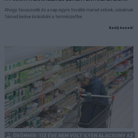
Ahogy tavaszodik és a nap egyre tovább marad velünk, sokaknak
támad kedve kirándulni a természetbe.
Szólj hozzá!
ÖRÖMHÍR: TÍZ ÉVE NEM VOLT ILYEN ALACSONY AZ