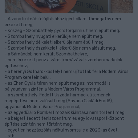
- A zanati utcák felújításához ígért állami támogatás nem
érkezett meg,
- Kőszeg - Szombathely gyorsforgalmi út nem épült meg,
- Szombathely nyugati elkerülője nem épült meg,
- Szombathely délkeleti elkerülője nem épült meg,
- Szombathely északkeleti elkerülője nem valósult meg,
- a Sámándob nem került Szombathelyre,
- nem érkezett pénz a város kórházával szembeni parkolók
építéséhez,
- a herényi Gothard-kastélyt nem újították fel a Modern Város
Program keretein belül,
- az Éhen Gyula téren nem épült meg az intermodális
pályaudvar, szintén a Modern Város Programmal,
- a szombathelyi Fedett Uszoda harmadik ütemének
megépítése nem valósult meg (Savaria Családi Fürdő),
ugyancsak Modern Város Programmal,
- az egyedülálló Romkert mozaik kiállítása nem történt meg,
- a beígért fedett teniszcentrum és egy lovassportközpont
építése szintén nem történt meg,
- egyetlen hozzászólás nélkül nyomta le a 2023-as évet,
- stb.