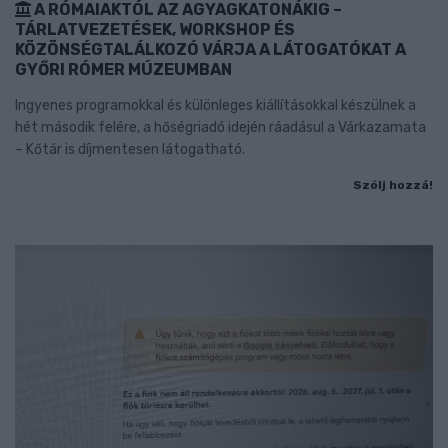
A RÓMAIAKTÓL AZ AGYAGKATONÁKIG –
TÁRLATVEZETÉSEK, WORKSHOP ÉS
KÖZÖNSÉGTALÁLKOZÓ VÁRJA A LÁTOGATÓKAT A
GYŐRI RÓMER MÚZEUMBAN
Ingyenes programokkal és különleges kiállításokkal készülnek a
hét második felére, a hőségriadó idején ráadásul a Várkazamata
– Kőtár is díjmentesen látogatható.
Szólj hozzá!