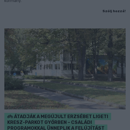
kormány.
Szólj hozzá!
ÁTADJÁK A MEGÚJULT ERZSÉBET LIGETI
KRESZ-PARKOT GYŐRBEN – CSALÁDI
PROGRAMOKKAL ÜNNEPLIK A FELÚJÍTÁST