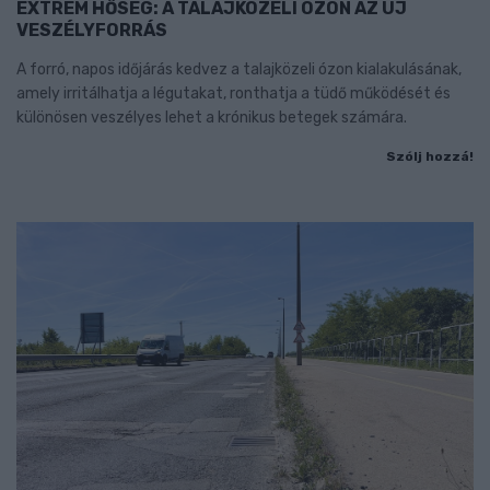
EXTRÉM HŐSÉG: A TALAJKÖZELI ÓZON AZ ÚJ
VESZÉLYFORRÁS
A forró, napos időjárás kedvez a talajközeli ózon kialakulásának,
amely irritálhatja a légutakat, ronthatja a tüdő működését és
különösen veszélyes lehet a krónikus betegek számára.
Szólj hozzá!