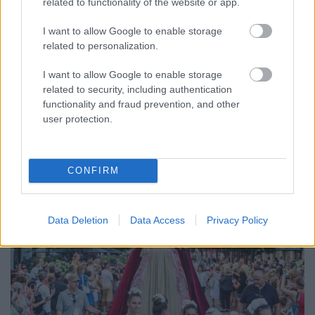
related to functionality of the website or app.
A GYŐRI AUDI ETO KC PÉNTEKI FELKÉSZÜLÉSI
MÉRKŐZÉSE
I want to allow Google to enable storage
related to personalization.
Az energiaellátás tehermentesítése érdekében másfél órával
előrébb hozták a Brest Bretagne Handball elleni találkozó
I want to allow Google to enable storage
kezdését.
related to security, including authentication
functionality and fraud prevention, and other
1 hozzászólás
user protection.
CONFIRM
Data Deletion
Data Access
Privacy Policy