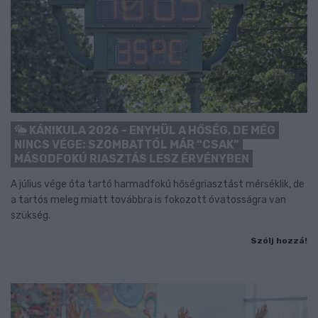
KÁNIKULA 2026 - ENYHÜL A HŐSÉG, DE MÉG
NINCS VÉGE: SZOMBATTÓL MÁR “CSAK”
MÁSODFOKÚ RIASZTÁS LESZ ÉRVÉNYBEN
A július vége óta tartó harmadfokú hőségriasztást mérséklik, de
a tartós meleg miatt továbbra is fokozott óvatosságra van
szükség.
Szólj hozzá!