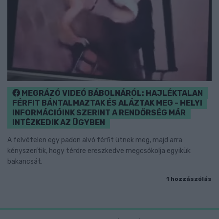
MEGRÁZÓ VIDEÓ BÁBOLNÁRÓL: HAJLÉKTALAN
FÉRFIT BÁNTALMAZTAK ÉS ALÁZTAK MEG - HELYI
INFORMÁCIÓINK SZERINT A RENDŐRSÉG MÁR
INTÉZKEDIK AZ ÜGYBEN
A felvételen egy padon alvó férfit ütnek meg, majd arra
kényszerítik, hogy térdre ereszkedve megcsókolja egyikük
bakancsát.
1 hozzászólás