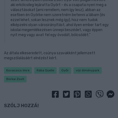
aki erkölcsileg lejáratta Győrt - és a csapata nyeri meg a
választásokat (ami remélem, nem így lesz), abban az
esetben én Győrbe nem szeretném betenni a lábam (és
ezzel lehet, sokan lesznek még így), hisz nem tudok
elképzelni olyan városirányítást, ahol ilyen ember tart egy
iskolai megemlékezésen ünnepi beszédet, vagy éppen
nyit meg vagy avat fel egy óvodát, bölcsődét.”
Az általa elkeseredett, csúnya szavakként jellemzett
megszólalásáért elnézést kért.
Kovacsics Imre
Rába Quelle
Győr
vízi élménypark
Borkai Zsolt
SZÓLJ HOZZÁ!