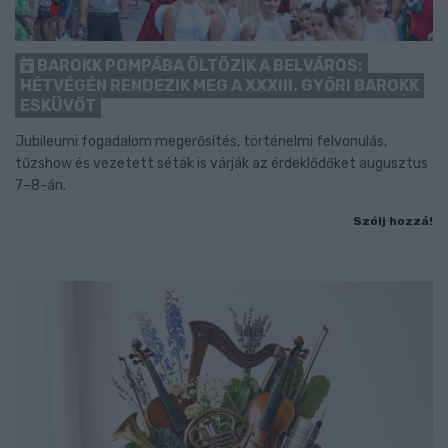
BAROKK POMPÁBA ÖLTÖZIK A BELVÁROS:
HÉTVÉGÉN RENDEZIK MEG A XXXIII. GYŐRI BAROKK
ESKÜVŐT
Jubileumi fogadalom megerősítés, történelmi felvonulás,
tűzshow és vezetett séták is várják az érdeklődőket augusztus
7–8-án.
Szólj hozzá!