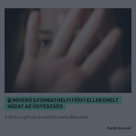
NŐVERŐ SZOMBATHELYI FÉRFI ELLEN EMELT
VÁDAT AZ ÜGYÉSZSÉG
A férfi a nyílt utcán kezdte verni áldozatát.
Szólj hozzá!