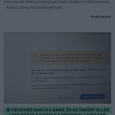
hét második felére, a hőségriadó idején ráadásul a Várkazamata
– Kőtár is díjmentesen látogatható.
Szólj hozzá!
CZUNYINÉ HARCA A GMAIL ÉS AZ ÖNKÉNY ELLEN