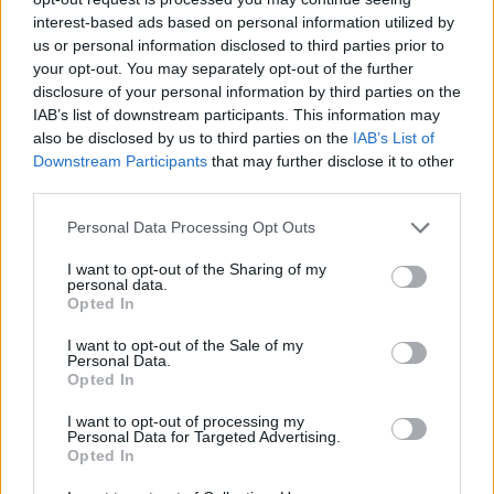
Szólj hozzá!
interest-based ads based on personal information utilized by
us or personal information disclosed to third parties prior to
your opt-out. You may separately opt-out of the further
disclosure of your personal information by third parties on the
IAB’s list of downstream participants. This information may
also be disclosed by us to third parties on the
IAB’s List of
Downstream Participants
that may further disclose it to other
third parties.
Please note that this website/app uses one or more Google
Personal Data Processing Opt Outs
services and may gather and store information including but
not limited to your visit or usage behaviour. You may click to
I want to opt-out of the Sharing of my
personal data.
grant or deny consent to Google and its third-party tags to
Opted In
use your data for below specified purposes in below Google
consent section.
I want to opt-out of the Sale of my
Personal Data.
Opted In
A BAROKK ÖSSZES ÁRNYALATA ÉS MÉG EGY SOR
I want to opt-out of processing my
KIVÁLÓ PROGRAM VÁR MINDENKIT EZEN A HÉTVÉGÉN
Personal Data for Targeted Advertising.
GYŐRBEN
Opted In
Középpontban a hagyományőrzés, de lesz Pogány Induló és