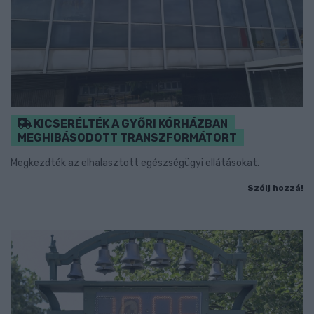
KICSERÉLTÉK A GYŐRI KÓRHÁZBAN
MEGHIBÁSODOTT TRANSZFORMÁTORT
Megkezdték az elhalasztott egészségügyi ellátásokat.
Szólj hozzá!