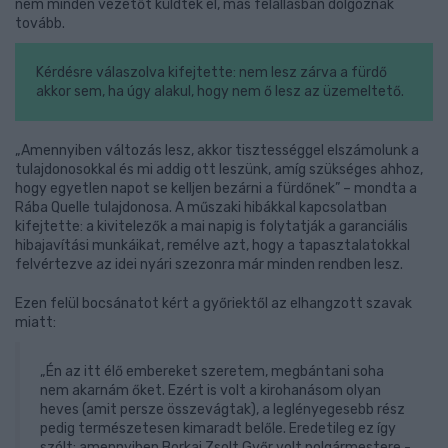
nem minden vezetőt küldtek el, más felállásban dolgoznak
tovább.
Kérdésre válaszolva kifejtette: nem lesz zárva a fürdő
akkor sem, ha úgy alakul, hogy nem ő lesz az üzemeltető.
„Amennyiben változás lesz, akkor tisztességgel elszámolunk a
tulajdonosokkal és mi addig ott leszünk, amíg szükséges ahhoz,
hogy egyetlen napot se kelljen bezárni a fürdőnek” – mondta a
Rába Quelle tulajdonosa. A műszaki hibákkal kapcsolatban
kifejtette: a kivitelezők a mai napig is folytatják a garanciális
hibajavítási munkáikat, remélve azt, hogy a tapasztalatokkal
felvértezve az idei nyári szezonra már minden rendben lesz.
Ezen felül bocsánatot kért a győriektől az elhangzott szavak
miatt:
„Én az itt élő embereket szeretem, megbántani soha
nem akarnám őket. Ezért is volt a kirohanásom olyan
heves (amit persze összevágtak), a leglényegesebb rész
pedig természetesen kimaradt belőle. Eredetileg ez így
szólt: amennyiben Borkai Zsolt Győr volt polgármestere -