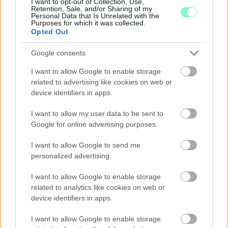
I want to opt-out of Collection, Use,
Retention, Sale, and/or Sharing of my
Majka koncert, jóga szeánsz, “borhajózás” és egy csomó minden
Personal Data that Is Unrelated with the
más.
Purposes for which it was collected.
Opted Out
Szólj hozzá!
Google consents
I want to allow Google to enable storage
related to advertising like cookies on web or
device identifiers in apps.
I want to allow my user data to be sent to
Google for online advertising purposes.
I want to allow Google to send me
personalized advertising.
I want to allow Google to enable storage
related to analytics like cookies on web or
device identifiers in apps.
I want to allow Google to enable storage
ENERGIATAKARÉKOSSÁG: KORÁBBAN KEZDŐDIK