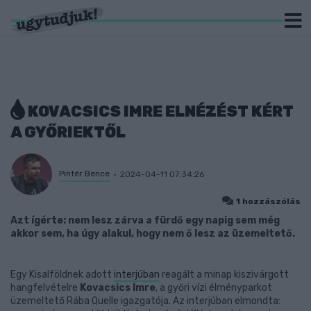
KOVACSICS IMRE ELNÉZÉST KÉRT
A GYŐRIEKTŐL
Pintér Bence
2024-04-11 07:34:26
1 hozzászólás
Azt ígérte: nem lesz zárva a fürdő egy napig sem még
akkor sem, ha úgy alakul, hogy nem ő lesz az üzemeltető.
Egy Kisalföldnek adott
interjúban
reagált a minap kiszivárgott
hangfelvételre
Kovacsics Imre
, a győri vízi élményparkot
üzemeltető Rába Quelle igazgatója. Az interjúban elmondta: