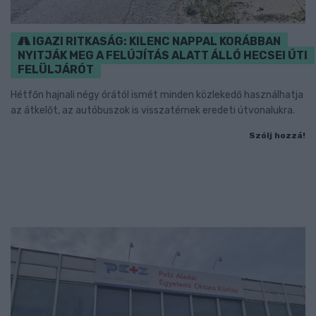
IGAZI RITKASÁG: KILENC NAPPAL KORÁBBAN
NYITJÁK MEG A FELÚJÍTÁS ALATT ÁLLÓ HECSEI ÚTI
FELÜLJÁRÓT
Hétfőn hajnali négy órától ismét minden közlekedő használhatja
az átkelőt, az autóbuszok is visszatérnek eredeti útvonalukra.
Szólj hozzá!