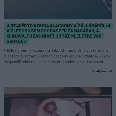
SZAKÉRTŐ A DUNA ALACSONY VÍZÁLLÁSÁRÓL: A
VÍZLÉPCSŐ SEM CSODASZER ÖNMAGÁBAN, A
KLÍMAVÁLTOZÁS MIATT ÚJ SZEMLÉLETRE VAN
SZÜKSÉG
A BME vízmérnöke szerint a Paksi Atomerőmű helyzetére sem
jelentene automatikus megoldást egy új dunai vízlépcső - a jövő
vízgazdálkodását pedig már a klímamodellekre kell alapozni.
Szólj hozzá!