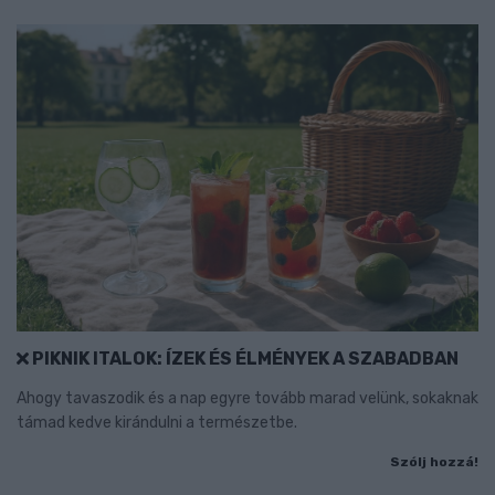
PIKNIK ITALOK: ÍZEK ÉS ÉLMÉNYEK A SZABADBAN
Ahogy tavaszodik és a nap egyre tovább marad velünk, sokaknak
támad kedve kirándulni a természetbe.
Szólj hozzá!