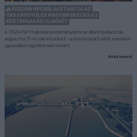
KEDDEN MEGVÁLASZTHATJA AZ
ORSZÁGGYŰLÉS MAGYARORSZÁG ÚJ
KÖZTÁRSASÁGI ELNÖKÉT
A TISZA Párt frakciója kezdeményezte az államfőválasztás
augusztus 11-re való kitűzését - a kormánypárti jelölt személye
ugyanakkor egyelőre nem ismert.
Szólj hozzá!