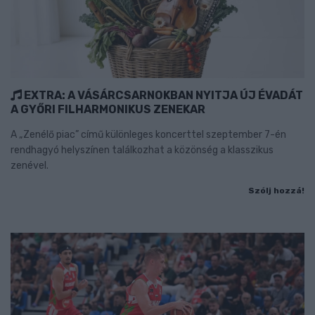
EXTRA: A VÁSÁRCSARNOKBAN NYITJA ÚJ ÉVADÁT
A GYŐRI FILHARMONIKUS ZENEKAR
A „Zenélő piac” című különleges koncerttel szeptember 7-én
rendhagyó helyszínen találkozhat a közönség a klasszikus
zenével.
Szólj hozzá!