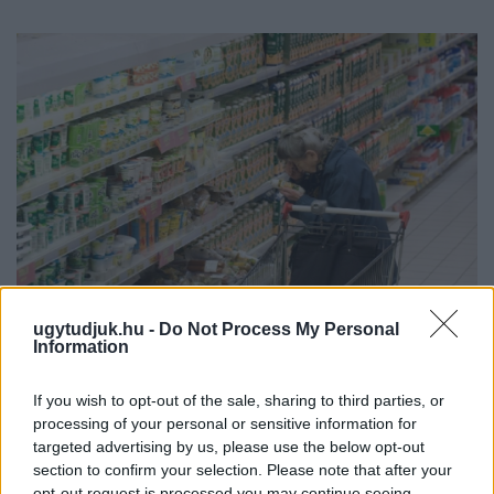
ugytudjuk.hu -
Do Not Process My Personal
Information
ÖRÖMHÍR: TÍZ ÉVE NEM VOLT ILYEN ALACSONY AZ
INFLÁCIÓ MAGYARORSZÁGON
If you wish to opt-out of the sale, sharing to third parties, or
Júliusban mindössze 1,2 százalékkal emelkedtek éves
processing of your personal or sensitive information for
összevetésben a fogyasztói árak, miközben az élelmiszerek ára
targeted advertising by us, please use the below opt-out
már csökkent.
section to confirm your selection. Please note that after your
opt-out request is processed you may continue seeing