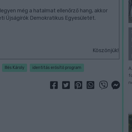
legyen még a hatalmat ellenőrző hang, akkor
ti Újságírók Demokratikus Egyesületét.
Köszönjük!
Illés Károly
identitás erősítő program
A
f
n