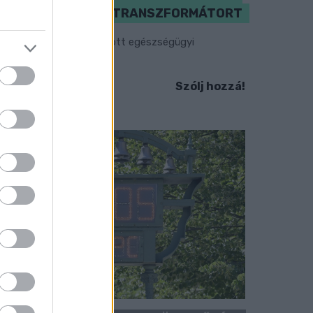
MEGHIBÁSODOTT TRANSZFORMÁTORT
egkezdték az elhalasztott egészségügyi
llátásokat.
Szólj hozzá!