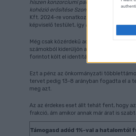
hiszen konzorciumi partnerként részesei vo
authenti
kohézió erősítése Szombathelyen című pr
Kft. 2024-re vonatkozó üzleti tervében s
képviselő testület, így az bárki számára 
Még csak közérdekű adatigénylést sem kell
számokból kiderüljön az önkormányzat az 
forintot költ el identitás erősítésére.
Ezt a pénz az önkormányzati többlettámog
tervet pedig 13-8 arányban fogadta el a 
meg azt.
Az az érdekes eset állt tehát fent, hogy az
frakció, ám amikor annak már árat is szabt
Támogasd adód 1%-val a hatalomtól f