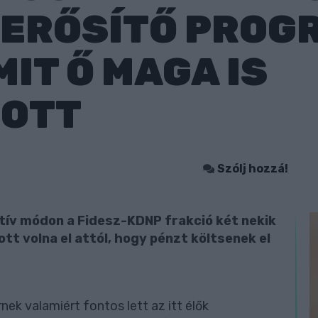
 ERŐSÍTŐ PRO
MIT Ő MAGA IS
OTT
Szólj hozzá!
tív módon a Fidesz-KDNP frakció két nekik
tt volna el attól, hogy pénzt költsenek el
ek valamiért fontos lett az itt élők