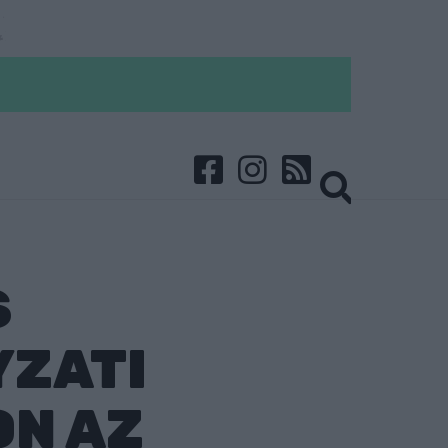
S
YZATI
ON AZ