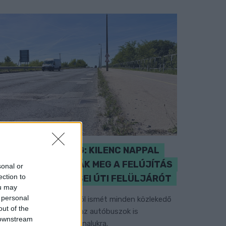
IGAZI RITKASÁG: KILENC NAPPAL
KORÁBBAN NYITJÁK MEG A FELÚJÍTÁS
sonal or
ection to
ALATT ÁLLÓ HECSEI ÚTI FELÜLJÁRÓT
ou may
 personal
étfőn hajnali négy órától ismét minden közlekedő
out of the
asználhatja az átkelőt, az autóbuszok is
 downstream
isszatérnek eredeti útvonalukra.