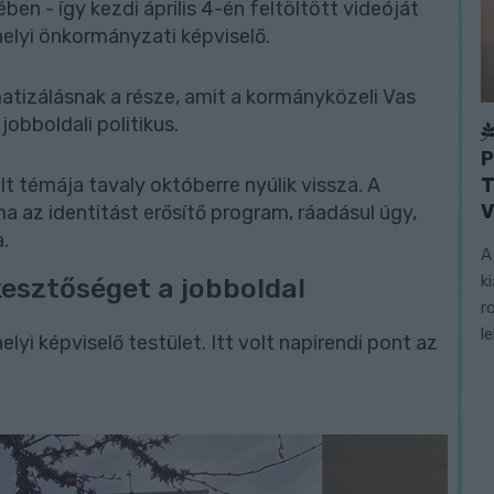
ben - így kezdi április 4-én feltöltött videóját
lyi önkormányzati képviselő.
izálásnak a része, amit a kormányközeli Vas
obboldali politikus.
P
T
lt témája tavaly októberre nyúlik vissza. A
V
 az identitást erősítő program, ráadásul úgy,
.
A
k
kesztőséget a jobboldal
r
l
yi képviselő testület. Itt volt napirendi pont az