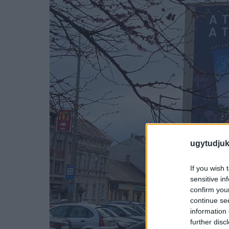
ugytudjuk
If you wish 
sensitive in
confirm you
continue se
information 
further disc