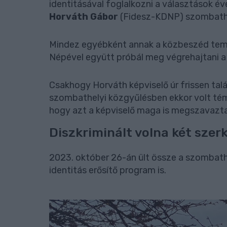
identitásával foglalkozni a választások évé
Horváth Gábor
(Fidesz-KDNP) szombathe
Mindez egyébként annak a közbeszéd temat
Népével együtt próbál meg végrehajtani a j
Csakhogy Horváth képviselő úr frissen talá
szombathelyi közgyűlésben ekkor volt téma
hogy azt a képviselő maga is megszavazta
Diszkriminált volna két szer
2023. október 26-án ült össze a szombathel
identitás erősítő program is.