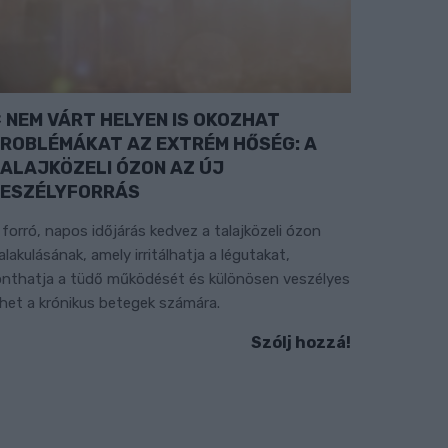
NEM VÁRT HELYEN IS OKOZHAT
ROBLÉMÁKAT AZ EXTRÉM HŐSÉG: A
ALAJKÖZELI ÓZON AZ ÚJ
ESZÉLYFORRÁS
 forró, napos időjárás kedvez a talajközeli ózon
ialakulásának, amely irritálhatja a légutakat,
onthatja a tüdő működését és különösen veszélyes
ehet a krónikus betegek számára.
Szólj hozzá!