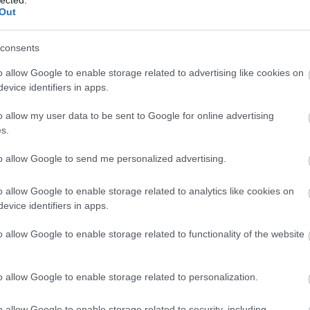
l azzal az ötlettel állt elő, hogy a
Out
e:
“... – a lehető legtöbb – elektronikus
ormányzat saját médiafelületeit - felületen
M
consents
e
o allow Google to enable storage related to advertising like cookies on
evice identifiers in apps.
az önkormányzati kiadású Savaria Fórum online
ék nem került be a határozatba. A nyomtatott
o allow my user data to be sent to Google for online advertising
 hangzott el, így az elfogadott határozat azt is
s.
athelyi városvezetéssel rendre kritikus hangot
to allow Google to send me personalized advertising.
ntitást erősítő önkormányzati hirdetések.
o allow Google to enable storage related to analytics like cookies on
teremben ülő képviselő mind elfogadta a
evice identifiers in apps.
s, aki most kifogásolja a programot.
o allow Google to enable storage related to functionality of the website
o allow Google to enable storage related to personalization.
ttal Szombathely Megyei Jogú Város Közgyűlése
éről, melyben társaságunk is részt kíván venni,
o allow Google to enable storage related to security, including