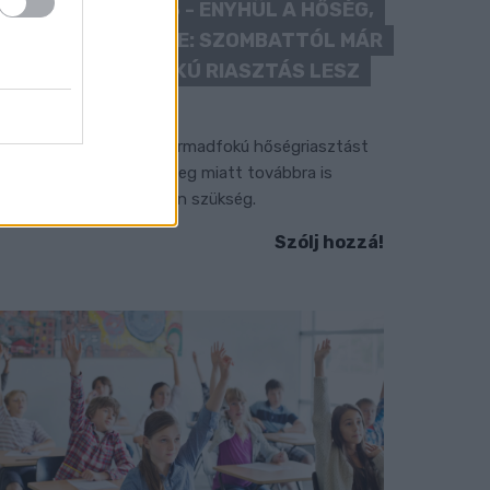
KÁNIKULA 2026 - ENYHÜL A HŐSÉG,
DE MÉG NINCS VÉGE: SZOMBATTÓL MÁR
“CSAK” MÁSODFOKÚ RIASZTÁS LESZ
ÉRVÉNYBEN
 július vége óta tartó harmadfokú hőségriasztást
érséklik, de a tartós meleg miatt továbbra is
okozott óvatosságra van szükség.
Szólj hozzá!