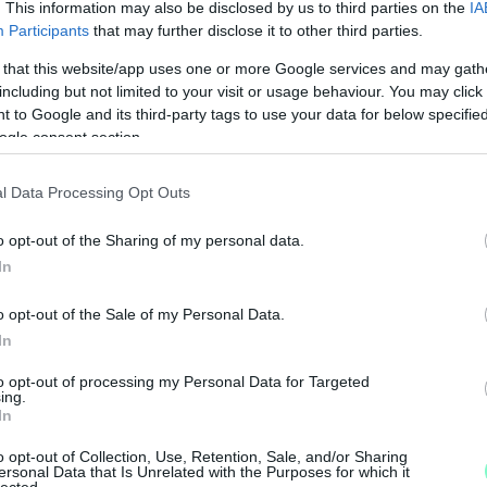
. This information may also be disclosed by us to third parties on the
IA
no az előző ciklusban alkotta meg a városvezetés.
Participants
that may further disclose it to other third parties.
vezetés ezt tovább vitte, sőt, további elemekkel
 that this website/app uses one or more Google services and may gath
nos és előremutató…”
- ezt
Illés Károly
(Fidesz-
including but not limited to your visit or usage behaviour. You may click 
 to Google and its third-party tags to use your data for below specifi
ogle consent section.
 program nem Nemény András (Éljen Szombathely!)
l Data Processing Opt Outs
 évében, hanem
Puskás Tivadar
(Fidesz-KDNP)
adta el a testület.
o opt-out of the Sharing of my personal data.
In
l Illés két szerkesztőséget név szerint zárt volna
sároljon náluk.
o opt-out of the Sale of my Personal Data.
In
agukat függetlennek nevező
ugytudjuk.hu
és
to opt-out of processing my Personal Data for Targeted
ing.
k ezt kiegészíttetni. Így tudjuk elfogadni.”
-
In
o opt-out of Collection, Use, Retention, Sale, and/or Sharing
ersonal Data that Is Unrelated with the Purposes for which it
lected.