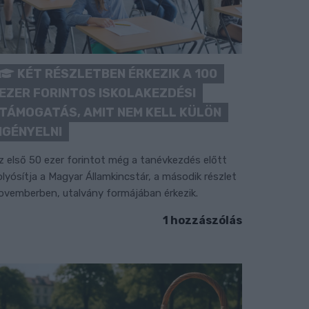
KÉT RÉSZLETBEN ÉRKEZIK A 100
EZER FORINTOS ISKOLAKEZDÉSI
TÁMOGATÁS, AMIT NEM KELL KÜLÖN
IGÉNYELNI
z első 50 ezer forintot még a tanévkezdés előtt
olyósítja a Magyar Államkincstár, a második részlet
ovemberben, utalvány formájában érkezik.
1 hozzászólás