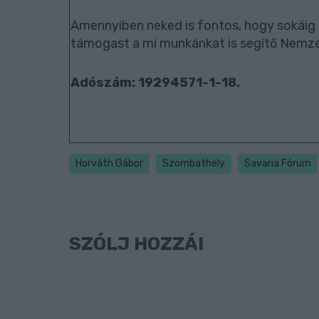
Amennyiben neked is fontos, hogy sokáig 
támogast a mi munkánkat is segítő Nemze
Adószám: 19294571-1-18.
Horváth Gábor
Szombathely
Savaria Fórum
SZÓLJ HOZZÁ!