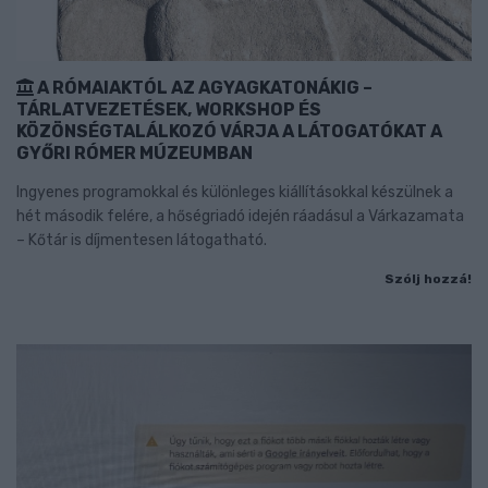
A RÓMAIAKTÓL AZ AGYAGKATONÁKIG –
TÁRLATVEZETÉSEK, WORKSHOP ÉS
KÖZÖNSÉGTALÁLKOZÓ VÁRJA A LÁTOGATÓKAT A
GYŐRI RÓMER MÚZEUMBAN
Ingyenes programokkal és különleges kiállításokkal készülnek a
hét második felére, a hőségriadó idején ráadásul a Várkazamata
– Kőtár is díjmentesen látogatható.
Szólj hozzá!