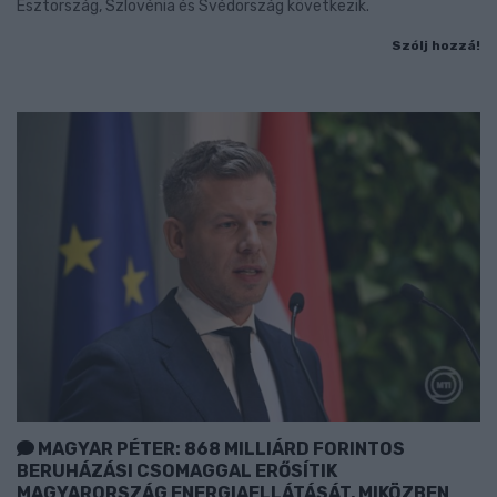
Észtország, Szlovénia és Svédország következik.
Szólj hozzá!
MAGYAR PÉTER: 868 MILLIÁRD FORINTOS
BERUHÁZÁSI CSOMAGGAL ERŐSÍTIK
MAGYARORSZÁG ENERGIAELLÁTÁSÁT, MIKÖZBEN