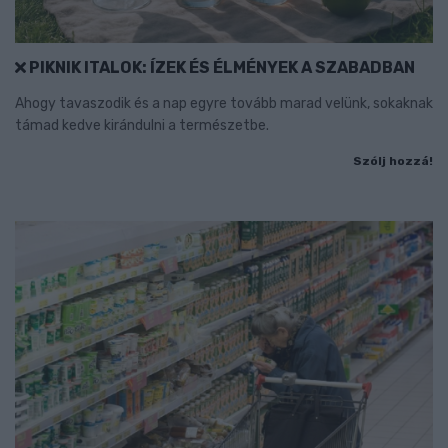
PIKNIK ITALOK: ÍZEK ÉS ÉLMÉNYEK A SZABADBAN
Ahogy tavaszodik és a nap egyre tovább marad velünk, sokaknak
támad kedve kirándulni a természetbe.
Szólj hozzá!