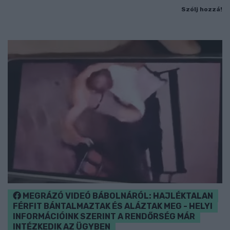
Szólj hozzá!
MEGRÁZÓ VIDEÓ BÁBOLNÁRÓL: HAJLÉKTALAN
FÉRFIT BÁNTALMAZTAK ÉS ALÁZTAK MEG - HELYI
INFORMÁCIÓINK SZERINT A RENDŐRSÉG MÁR
INTÉZKEDIK AZ ÜGYBEN