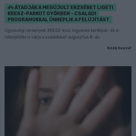
ÁTADJÁK A MEGÚJULT ERZSÉBET LIGETI
KRESZ-PARKOT GYŐRBEN – CSALÁDI
PROGRAMOKKAL ÜNNEPLIK A FELÚJÍTÁST
Ügyességi versenyek, KRESZ-kvíz, ingyenes kerékpár- és e-
rollerjelölés is várja a családokat augusztus 8-án.
Szólj hozzá!