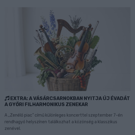
EXTRA: A VÁSÁRCSARNOKBAN NYITJA ÚJ ÉVADÁT
A GYŐRI FILHARMONIKUS ZENEKAR
A „Zenélő piac” című különleges koncerttel szeptember 7-én
rendhagyó helyszínen találkozhat a közönség a klasszikus
zenével.