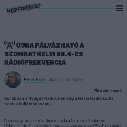
ÚJRA PÁLYÁZHATÓ A
SZOMBATHELYI 88.4-ES
RÁDIÓFREKVENCIA
Farkas Bazsi
2024-04-03 17:04:54
Szólj hozzá!
Korábban a Nyugat Rádió, nemrég a Mária Rádió szólt
ezen a hullámhosszon.
Közösségi rádiós működésre írta ki a Nemzeti Média- és
Hírközlési Hatóság Médiatanácsa a szombathelyi 88,4-es rádiós