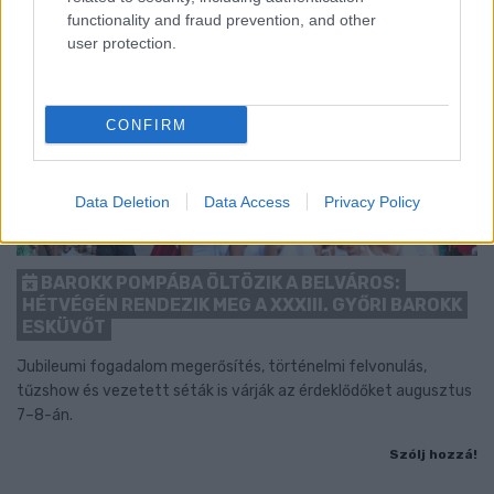
functionality and fraud prevention, and other
user protection.
CONFIRM
Data Deletion
Data Access
Privacy Policy
BAROKK POMPÁBA ÖLTÖZIK A BELVÁROS:
HÉTVÉGÉN RENDEZIK MEG A XXXIII. GYŐRI BAROKK
ESKÜVŐT
Jubileumi fogadalom megerősítés, történelmi felvonulás,
tűzshow és vezetett séták is várják az érdeklődőket augusztus
7–8-án.
Szólj hozzá!