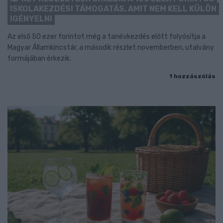
ISKOLAKEZDÉSI TÁMOGATÁS, AMIT NEM KELL KÜLÖN
IGÉNYELNI
Az első 50 ezer forintot még a tanévkezdés előtt folyósítja a
Magyar Államkincstár, a második részlet novemberben, utalvány
formájában érkezik.
1 hozzászólás