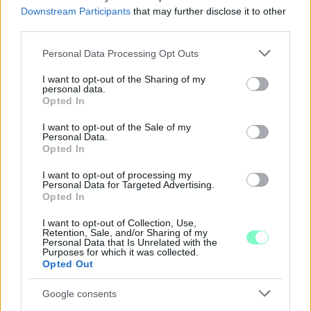
Downstream Participants
that may further disclose it to other
third parties.
Please note that this website/app uses one or more Google
Personal Data Processing Opt Outs
services and may gather and store information including but
A BAROKK ÖSSZES ÁRNYALATA ÉS MÉG EGY SOR
not limited to your visit or usage behaviour. You may click to
I want to opt-out of the Sharing of my
personal data.
KIVÁLÓ PROGRAM VÁR MINDENKIT EZEN A HÉTVÉGÉN
grant or deny consent to Google and its third-party tags to
Opted In
GYŐRBEN
use your data for below specified purposes in below Google
consent section.
I want to opt-out of the Sale of my
Középpontban a hagyományőrzés, de lesz Pogány Induló és
Personal Data.
Majka koncert, jóga szeánsz, “borhajózás” és egy csomó minden
Opted In
más.
I want to opt-out of processing my
Personal Data for Targeted Advertising.
Szólj hozzá!
Opted In
I want to opt-out of Collection, Use,
Retention, Sale, and/or Sharing of my
Personal Data that Is Unrelated with the
Purposes for which it was collected.
Opted Out
Google consents