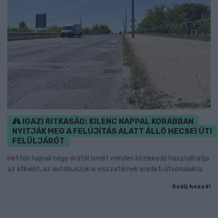
IGAZI RITKASÁG: KILENC NAPPAL KORÁBBAN
NYITJÁK MEG A FELÚJÍTÁS ALATT ÁLLÓ HECSEI ÚTI
FELÜLJÁRÓT
Hétfőn hajnali négy órától ismét minden közlekedő használhatja
az átkelőt, az autóbuszok is visszatérnek eredeti útvonalukra.
Szólj hozzá!