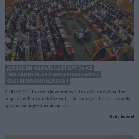
KEDDEN MEGVÁLASZTHATJA AZ
ORSZÁGGYŰLÉS MAGYARORSZÁG ÚJ
KÖZTÁRSASÁGI ELNÖKÉT
A TISZA Párt frakciója kezdeményezte az államfőválasztás
augusztus 11-re való kitűzését - a kormánypárti jelölt személye
ugyanakkor egyelőre nem ismert.
Szólj hozzá!