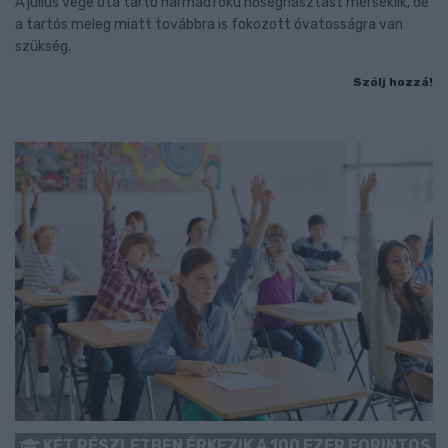
A július vége óta tartó harmadfokú hőségriasztást mérséklik, de
a tartós meleg miatt továbbra is fokozott óvatosságra van
szükség.
Szólj hozzá!
KÉT RÉSZLETBEN ÉRKEZIK A 100 EZER FORINTOS