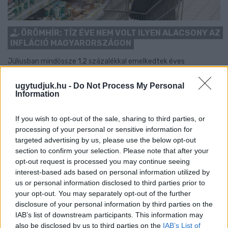
ÖRÖMHÍR: TÍZ ÉVE NEM VOLT ILYEN ALACSONY AZ
INFLÁCIÓ MAGYARORSZÁGON
Júliusban mindössze 1,2 százalékkal emelkedtek éves
összevetésben a fogyasztói árak, miközben az élelmiszerek ára
már csökkent.
ugytudjuk.hu -
Do Not Process My Personal
Information
Szólj hozzá!
If you wish to opt-out of the sale, sharing to third parties, or
processing of your personal or sensitive information for
targeted advertising by us, please use the below opt-out
section to confirm your selection. Please note that after your
opt-out request is processed you may continue seeing
interest-based ads based on personal information utilized by
us or personal information disclosed to third parties prior to
your opt-out. You may separately opt-out of the further
disclosure of your personal information by third parties on the
IAB’s list of downstream participants. This information may
also be disclosed by us to third parties on the
IAB’s List of