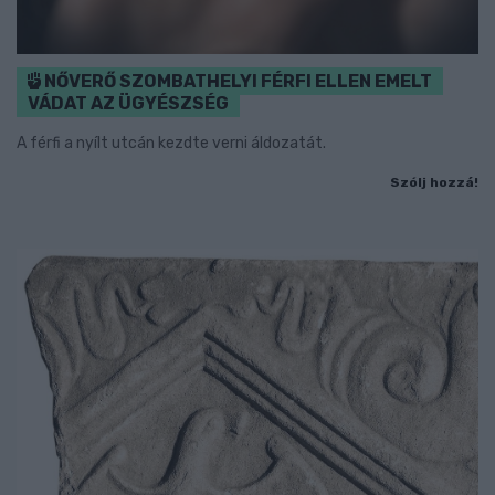
NŐVERŐ SZOMBATHELYI FÉRFI ELLEN EMELT
VÁDAT AZ ÜGYÉSZSÉG
A férfi a nyílt utcán kezdte verni áldozatát.
Szólj hozzá!