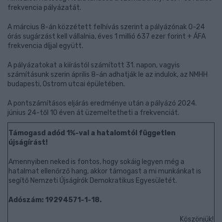
frekvencia pályázatát.
A március 8-án közzétett felhívás szerint a pályázónak 0-24
órás sugárzást kell vállalnia, éves 1 millió 637 ezer forint + ÁFA
frekvencia díjjal együtt.
A pályázatokat a kiírástól számított 31. napon, vagyis
számításunk szerin április 8-án adhatják le az indulok, az NMHH
budapesti, Ostrom utcai épületében.
A pontszámításos eljárás eredménye után a pályázó 2024.
június 24-től 10 éven át üzemeltetheti a frekvenciát.
Támogasd adód 1%-val a hatalomtól független
újságírást!
Amennyiben neked is fontos, hogy sokáig legyen még a
hatalmat ellenőrző hang, akkor támogast a mi munkánkat is
segítő Nemzeti Újságírók Demokratikus Egyesületét.
Adószám: 19294571-1-18.
Köszönjük!