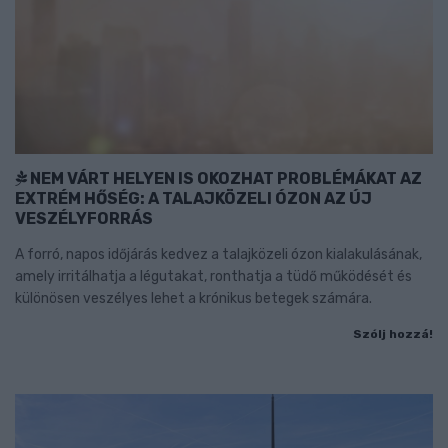
NEM VÁRT HELYEN IS OKOZHAT PROBLÉMÁKAT AZ
EXTRÉM HŐSÉG: A TALAJKÖZELI ÓZON AZ ÚJ
VESZÉLYFORRÁS
A forró, napos időjárás kedvez a talajközeli ózon kialakulásának,
amely irritálhatja a légutakat, ronthatja a tüdő működését és
különösen veszélyes lehet a krónikus betegek számára.
Szólj hozzá!