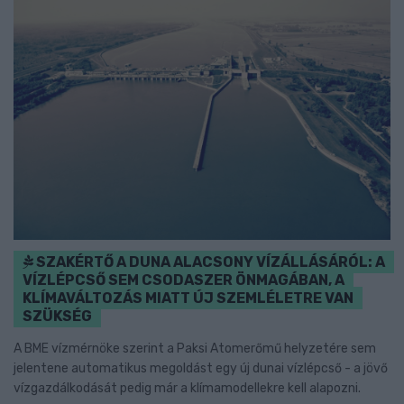
SZAKÉRTŐ A DUNA ALACSONY VÍZÁLLÁSÁRÓL: A
VÍZLÉPCSŐ SEM CSODASZER ÖNMAGÁBAN, A
KLÍMAVÁLTOZÁS MIATT ÚJ SZEMLÉLETRE VAN
SZÜKSÉG
A BME vízmérnöke szerint a Paksi Atomerőmű helyzetére sem
jelentene automatikus megoldást egy új dunai vízlépcső - a jövő
vízgazdálkodását pedig már a klímamodellekre kell alapozni.