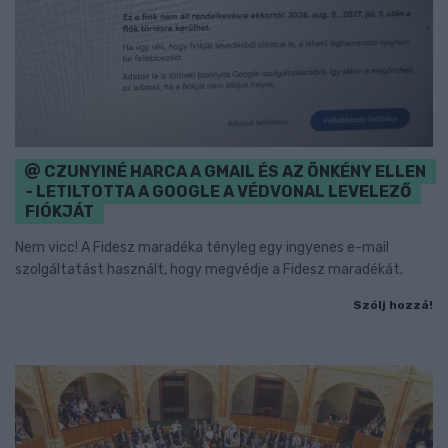
CZUNYINÉ HARCA A GMAIL ÉS AZ ÖNKÉNY ELLEN
- LETILTOTTA A GOOGLE A VÉDVONAL LEVELEZŐ
FIÓKJÁT
Nem vicc! A Fidesz maradéka tényleg egy ingyenes e-mail
szolgáltatást használt, hogy megvédje a Fidesz maradékát.
Szólj hozzá!