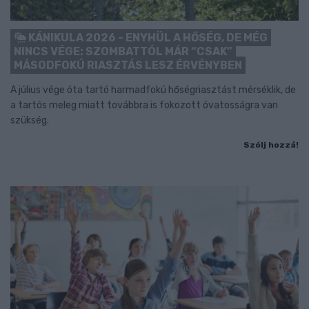
KÁNIKULA 2026 - ENYHÜL A HŐSÉG, DE MÉG
NINCS VÉGE: SZOMBATTÓL MÁR “CSAK”
MÁSODFOKÚ RIASZTÁS LESZ ÉRVÉNYBEN
A július vége óta tartó harmadfokú hőségriasztást mérséklik, de
a tartós meleg miatt továbbra is fokozott óvatosságra van
szükség.
Szólj hozzá!