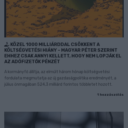
KÖZEL 1000 MILLIÁRDDAL CSÖKKENT A
KÖLTSÉGVETÉSI HIÁNY – MAGYAR PÉTER SZERINT
EHHEZ CSAK ANNYI KELLETT, HOGY NEM LOPJÁK EL
AZ ADÓFIZETŐK PÉNZÉT
A kormányfő állítja, az elmúlt három hónap költségvetési
fordulata megmutatja az új gazdaságpolitika eredményét, a
július önmagában 524,3 milliárd forintos többletet hozott.
1 hozzászólás