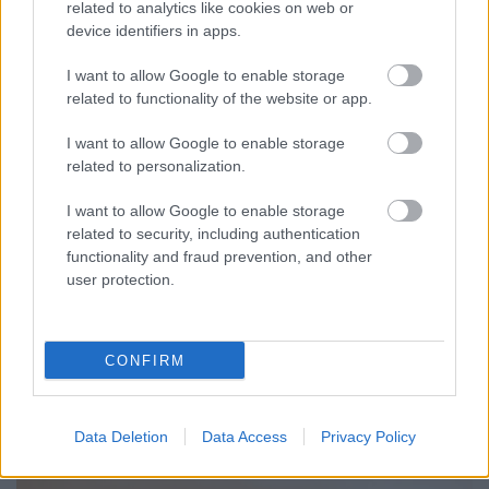
related to analytics like cookies on web or
device identifiers in apps.
I want to allow Google to enable storage
related to functionality of the website or app.
I want to allow Google to enable storage
related to personalization.
I want to allow Google to enable storage
related to security, including authentication
functionality and fraud prevention, and other
MIT LEHET TENNI, HA A BABA NEM FOGADJA EL A
user protection.
CUMISÜVEGET?
Sok szülő találkozik azzal a helyzettel, hogy a baba egyszerűen
CONFIRM
elutasítja a cumisüveget.
Szólj hozzá!
Data Deletion
Data Access
Privacy Policy