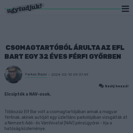
CSOMAGTARTÓBÓL ÁRULTA AZ EFL
BART EGY 32 ÉVES FÉRFI GYŐRBEN
Farkas Bazsi
2024-02-10 09:37:49
Szólj hozzá!
Elcsípték a NAV-osok.
Többszáz Elf Bar volt a csomagtartójában annak a magyar
férfinak, akinek autóját egy üzletlánc parkolójában vizsgálták át
a Nemzeti Adó- és Vámhivatal (NAV) pénzügyőrei - írja a
hatóság közleménye.