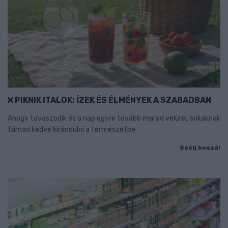
PIKNIK ITALOK: ÍZEK ÉS ÉLMÉNYEK A SZABADBAN
Ahogy tavaszodik és a nap egyre tovább marad velünk, sokaknak
támad kedve kirándulni a természetbe.
Szólj hozzá!