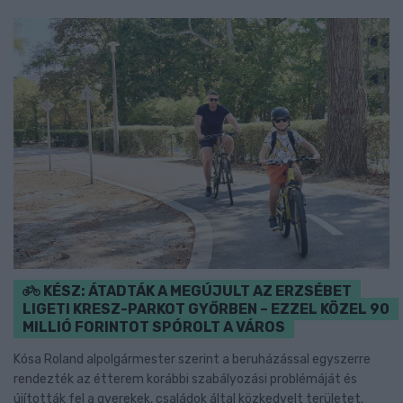
KÉSZ: ÁTADTÁK A MEGÚJULT AZ ERZSÉBET
LIGETI KRESZ-PARKOT GYŐRBEN – EZZEL KÖZEL 90
MILLIÓ FORINTOT SPÓROLT A VÁROS
Kósa Roland alpolgármester szerint a beruházással egyszerre
rendezték az étterem korábbi szabályozási problémáját és
újították fel a gyerekek, családok által közkedvelt területet.