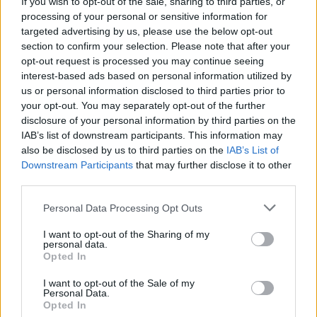
If you wish to opt-out of the sale, sharing to third parties, or
processing of your personal or sensitive information for
targeted advertising by us, please use the below opt-out
section to confirm your selection. Please note that after your
opt-out request is processed you may continue seeing
interest-based ads based on personal information utilized by
MEGSZÜNTETTÉK A NYOMOZÁST ABBAN A
us or personal information disclosed to third parties prior to
FELJELENTÉSBEN, AMIT A TISZÁS ELŐVÁLASZTÁS
your opt-out. You may separately opt-out of the further
KAPCSÁN NÉMETH MARTIN TETT MEG
disclosure of your personal information by third parties on the
A politikus jelölt akkor úgy nyilatkozott, hogy szerinte választási
IAB’s list of downstream participants. This information may
beavatkozás történt, amiben akár a Fidesznek is szerepe
also be disclosed by us to third parties on the
IAB’s List of
Downstream Participants
that may further disclose it to other
lehetett.
third parties.
Szólj hozzá!
Please note that this website/app uses one or more Google
Personal Data Processing Opt Outs
services and may gather and store information including but
not limited to your visit or usage behaviour. You may click to
I want to opt-out of the Sharing of my
personal data.
grant or deny consent to Google and its third-party tags to
Opted In
use your data for below specified purposes in below Google
consent section.
I want to opt-out of the Sale of my
Personal Data.
Opted In