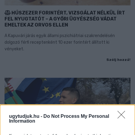
HÚSZEZER FORINTÉRT, VIZSGÁLAT NÉLKÜL ÍRT
FEL NYUGTATÓT – A GYŐRI ÜGYÉSZSÉG VÁDAT
EMELTEK AZ ORVOS ELLEN
A Kapuvári járás egyik állami pszichiátriai szakrendelésén
dolgozó férfi receptenként 10 ezer forintért állított ki
vényeket.
Szólj hozzá!
ugytudjuk.hu -
Do Not Process My Personal
Information