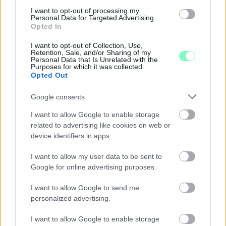
I want to opt-out of processing my
Personal Data for Targeted Advertising.
Opted In
I want to opt-out of Collection, Use,
Retention, Sale, and/or Sharing of my
Personal Data that Is Unrelated with the
Purposes for which it was collected.
Opted Out
GYŐR TOVÁBBRA IS TAKARÉKOSKODIK: NEM
Google consents
KAPCSOLJÁK VISSZA A DÍSZKIVILÁGÍTÁST, ÉS A
LEGTÖBB SZÖKŐKÚT SEM INDUL ÚJRA
I want to allow Google to enable storage
related to advertising like cookies on web or
Pintér Bence polgármester szerint az enyhülés csak átmeneti,
device identifiers in apps.
ezért az újabb hőhullámra készülve fenntartják a víz- és
energiahasználat csökkentésére hozott városi intézkedéseket.
I want to allow my user data to be sent to
Google for online advertising purposes.
Szólj hozzá!
I want to allow Google to send me
personalized advertising.
I want to allow Google to enable storage