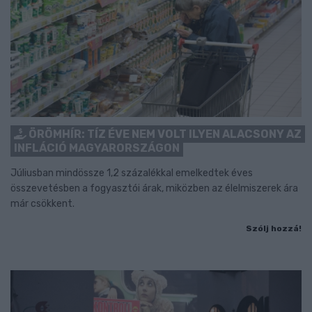
ÖRÖMHÍR: TÍZ ÉVE NEM VOLT ILYEN ALACSONY AZ
INFLÁCIÓ MAGYARORSZÁGON
Júliusban mindössze 1,2 százalékkal emelkedtek éves
összevetésben a fogyasztói árak, miközben az élelmiszerek ára
már csökkent.
Szólj hozzá!