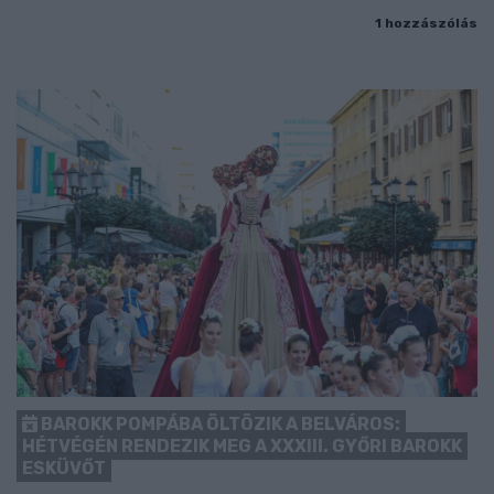
1 hozzászólás
BAROKK POMPÁBA ÖLTÖZIK A BELVÁROS:
HÉTVÉGÉN RENDEZIK MEG A XXXIII. GYŐRI BAROKK
ESKÜVŐT