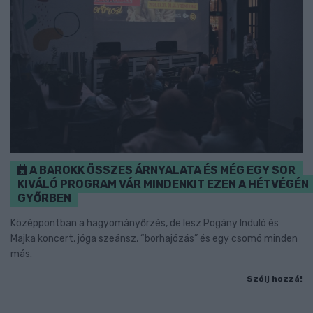
A BAROKK ÖSSZES ÁRNYALATA ÉS MÉG EGY SOR
KIVÁLÓ PROGRAM VÁR MINDENKIT EZEN A HÉTVÉGÉN
GYŐRBEN
Középpontban a hagyományőrzés, de lesz Pogány Induló és
Majka koncert, jóga szeánsz, “borhajózás” és egy csomó minden
más.
Szólj hozzá!