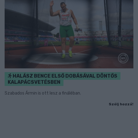
HALÁSZ BENCE ELSŐ DOBÁSÁVAL DÖNTŐS
KALAPÁCSVETÉSBEN
Szabados Ármin is ott lesz a fináléban.
Szólj hozzá!