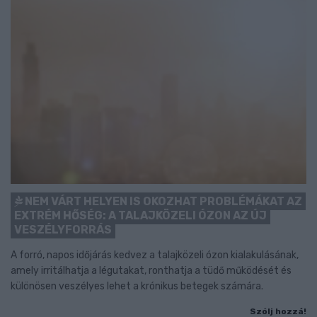
NEM VÁRT HELYEN IS OKOZHAT PROBLÉMÁKAT AZ
EXTRÉM HŐSÉG: A TALAJKÖZELI ÓZON AZ ÚJ
VESZÉLYFORRÁS
A forró, napos időjárás kedvez a talajközeli ózon kialakulásának,
amely irritálhatja a légutakat, ronthatja a tüdő működését és
különösen veszélyes lehet a krónikus betegek számára.
Szólj hozzá!