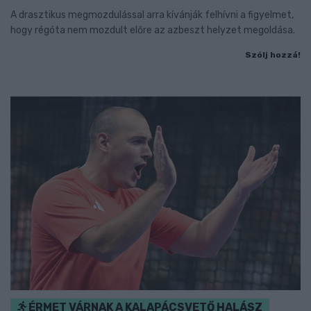
A drasztikus megmozdulással arra kívánják felhívni a figyelmet,
hogy régóta nem mozdult előre az azbeszt helyzet megoldása.
Szólj hozzá!
ÉRMET VÁRNAK A KALAPÁCSVETŐ HALÁSZ