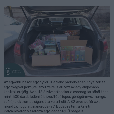
Az egyenruhások egy győri üzletlánc parkolójában figyeltek fel
egy magyar járműre, amit félre is állítottak egy alaposabb
kontroll erejéig. Az autó átvizsgálásakor a csomagtartóból több
mint 500 darab különféle ízesítésű (eper, görögdinnye, mangó,
szőlő) elektromos cigaretta került elő. A 32 éves sofőr azt
mondta, hogy a „manórudakat” Budapesten, a Keleti
Pályaudvaron vásárolta egy idegentől. Ő maga is