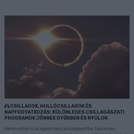
CSILLAGOK, HULLÓCSILLAGOK ÉS
NAPFOGYATKOZÁS: KÜLÖNLEGES CSILLAGÁSZATI
PROGRAMOK JÖNNEK GYŐRBEN ÉS NYÚLON
Három estén is az égbolt kerül a középpontba: távcsöves