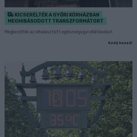
KICSERÉLTÉK A GYŐRI KÓRHÁZBAN
MEGHIBÁSODOTT TRANSZFORMÁTORT
Megkezdték az elhalasztott egészségügyi ellátásokat.
Szólj hozzá!