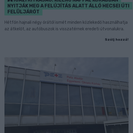
NYITJÁK MEG A FELÚJÍTÁS ALATT ÁLLÓ HECSEI ÚTI
FELÜLJÁRÓT
Hétfőn hajnali négy órától ismét minden közlekedő használhatja
az átkelőt, az autóbuszok is visszatérnek eredeti útvonalukra.
Szólj hozzá!