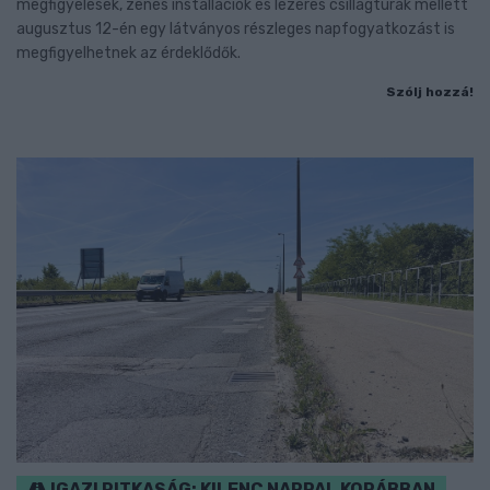
megfigyelések, zenés installációk és lézeres csillagtúrák mellett
augusztus 12-én egy látványos részleges napfogyatkozást is
megfigyelhetnek az érdeklődők.
Szólj hozzá!
IGAZI RITKASÁG: KILENC NAPPAL KORÁBBAN