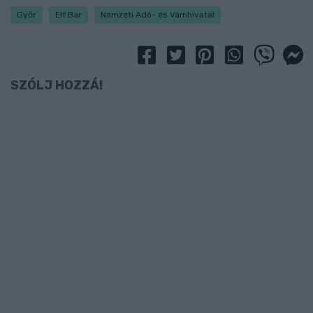
Győr
Elf Bar
Nemzeti Adó- és Vámhivatal
SZÓLJ HOZZÁ!