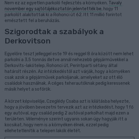
Nem ez az egyetlen parkoló fejlesztés a környéken.
Tavaly
november egy sajtótájékoztatón jelentették be
, hogy 11
parkolót alakítottak ki a Rohonci út 62. Itt 11 millió forintot
emésztett fel a beruházás.
Szigorodtak a szabályok a
Derkovitson
Egyelőre teszt jelleggel este 19 és reggel 8 óra között nem lehet
parkolni a 3,5 tonnás illetve annál nehezebb gépjárművekkel a
Derkovits-lakótelep, Rohonci út, Perintparti sétány által
határolt részén. Az intézkedéstől azt várják, hogy a környéken
csak azok a gépjárművek parkoljanak, amelyeket az ott élő
családok használnak. A céges teherautóknak pedig keressenek
másik helyet a sofőrök.
A körzet képviselője, Czeglédy Csaba azt is kilátásba helyezte,
hogy a jövőben bevezetni tervezik azt az intézkedést, hogy 1 fő
egy autóval, egy család pedig 2 autóval parkolhat majd ezen a
területen. Véleménye szerint ugyanis sokan úgy hagyják itt a
kocsikat, hogy nem is a környéken élnek, ezzel pedig
ellehetetlenítik a telepen lakók életét.