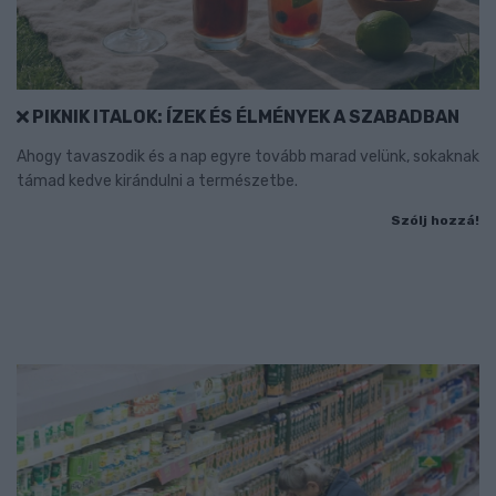
PIKNIK ITALOK: ÍZEK ÉS ÉLMÉNYEK A SZABADBAN
Ahogy tavaszodik és a nap egyre tovább marad velünk, sokaknak
támad kedve kirándulni a természetbe.
Szólj hozzá!