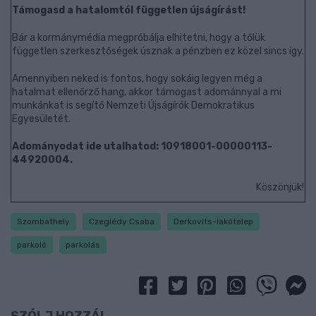
Támogasd a hatalomtól független újságírást!
Bár a kormánymédia megpróbálja elhitetni, hogy a tőlük
független szerkesztőségek úsznak a pénzben ez közel sincs így.
Amennyiben neked is fontos, hogy sokáig legyen még a
hatalmat ellenőrző hang, akkor támogast adománnyal a mi
munkánkat is segítő Nemzeti Újságírók Demokratikus
Egyesületét.
Adományodat ide utalhatod: 10918001-00000113-
44920004.
Köszönjük!
Szombathely
Czeglédy Csaba
Derkovits-lakótelep
parkoló
parkolás