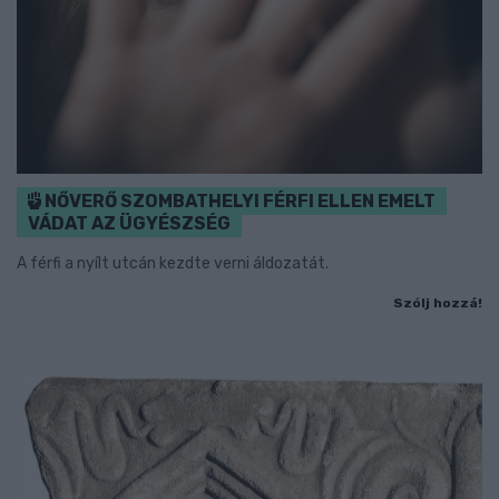
NŐVERŐ SZOMBATHELYI FÉRFI ELLEN EMELT
VÁDAT AZ ÜGYÉSZSÉG
A férfi a nyílt utcán kezdte verni áldozatát.
Szólj hozzá!