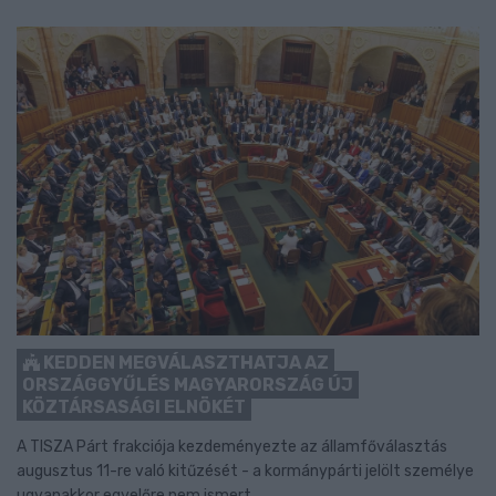
KEDDEN MEGVÁLASZTHATJA AZ
ORSZÁGGYŰLÉS MAGYARORSZÁG ÚJ
KÖZTÁRSASÁGI ELNÖKÉT
A TISZA Párt frakciója kezdeményezte az államfőválasztás
augusztus 11-re való kitűzését - a kormánypárti jelölt személye
ugyanakkor egyelőre nem ismert.