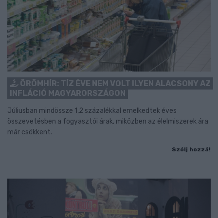
ÖRÖMHÍR: TÍZ ÉVE NEM VOLT ILYEN ALACSONY AZ
INFLÁCIÓ MAGYARORSZÁGON
Júliusban mindössze 1,2 százalékkal emelkedtek éves
összevetésben a fogyasztói árak, miközben az élelmiszerek ára
már csökkent.
Szólj hozzá!