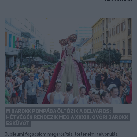
BAROKK POMPÁBA ÖLTÖZIK A BELVÁROS:
HÉTVÉGÉN RENDEZIK MEG A XXXIII. GYŐRI BAROKK
ESKÜVŐT
Jubileumi fogadalom megerősítés, történelmi felvonulás,