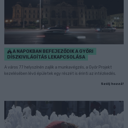
A NAPOKBAN BEFEJEZŐDIK A GYŐRI
DÍSZKIVILÁGÍTÁS LEKAPCSOLÁSA
A város 77 helyszínén zajlik a munkavégzés, a Győr Projekt
kezelésében lévő épületek egy részét is érinti az intézkedés.
Szólj hozzá!