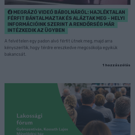
MEGRÁZÓ VIDEÓ BÁBOLNÁRÓL: HAJLÉKTALAN
FÉRFIT BÁNTALMAZTAK ÉS ALÁZTAK MEG - HELYI
INFORMÁCIÓINK SZERINT A RENDŐRSÉG MÁR
INTÉZKEDIK AZ ÜGYBEN
A felvételen egy padon alvó férfit ütnek meg, majd arra
kényszerítik, hogy térdre ereszkedve megcsókolja egyikük
bakancsát.
1 hozzászólás