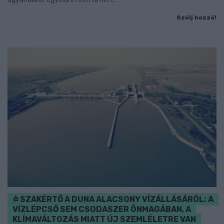
Szólj hozzá!
SZAKÉRTŐ A DUNA ALACSONY VÍZÁLLÁSÁRÓL: A
VÍZLÉPCSŐ SEM CSODASZER ÖNMAGÁBAN, A
KLÍMAVÁLTOZÁS MIATT ÚJ SZEMLÉLETRE VAN