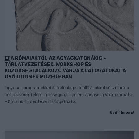
A RÓMAIAKTÓL AZ AGYAGKATONÁKIG –
TÁRLATVEZETÉSEK, WORKSHOP ÉS
KÖZÖNSÉGTALÁLKOZÓ VÁRJA A LÁTOGATÓKAT A
GYŐRI RÓMER MÚZEUMBAN
Ingyenes programokkal és különleges kiállításokkal készülnek a
hét második felére, a hőségriadó idején ráadásul a Várkazamata
– Kőtár is díjmentesen látogatható.
Szólj hozzá!