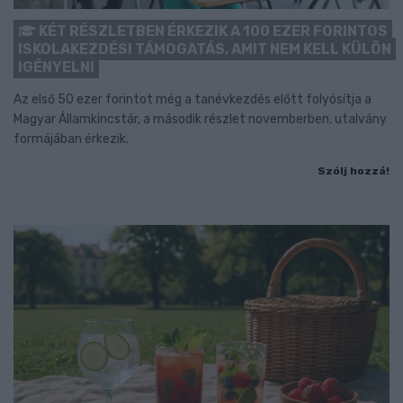
KÉT RÉSZLETBEN ÉRKEZIK A 100 EZER FORINTOS
ISKOLAKEZDÉSI TÁMOGATÁS, AMIT NEM KELL KÜLÖN
IGÉNYELNI
Az első 50 ezer forintot még a tanévkezdés előtt folyósítja a
Magyar Államkincstár, a második részlet novemberben, utalvány
formájában érkezik.
Szólj hozzá!