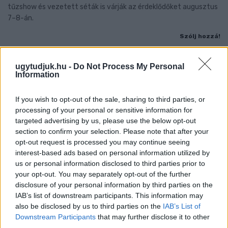
tűzshow és vezetett séták is várják az érdeklődőket augusztus
7–8-án.
Szólj hozzá!
ugytudjuk.hu -
Do Not Process My Personal
Information
If you wish to opt-out of the sale, sharing to third parties, or
processing of your personal or sensitive information for
targeted advertising by us, please use the below opt-out
section to confirm your selection. Please note that after your
opt-out request is processed you may continue seeing
interest-based ads based on personal information utilized by
us or personal information disclosed to third parties prior to
your opt-out. You may separately opt-out of the further
disclosure of your personal information by third parties on the
IAB’s list of downstream participants. This information may
also be disclosed by us to third parties on the
IAB’s List of
Downstream Participants
that may further disclose it to other
EXTRA: A VÁSÁRCSARNOKBAN NYITJA ÚJ ÉVADÁT
third parties.