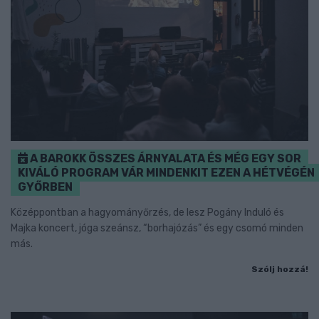
A BAROKK ÖSSZES ÁRNYALATA ÉS MÉG EGY SOR
KIVÁLÓ PROGRAM VÁR MINDENKIT EZEN A HÉTVÉGÉN
GYŐRBEN
Középpontban a hagyományőrzés, de lesz Pogány Induló és
Majka koncert, jóga szeánsz, “borhajózás” és egy csomó minden
más.
Szólj hozzá!