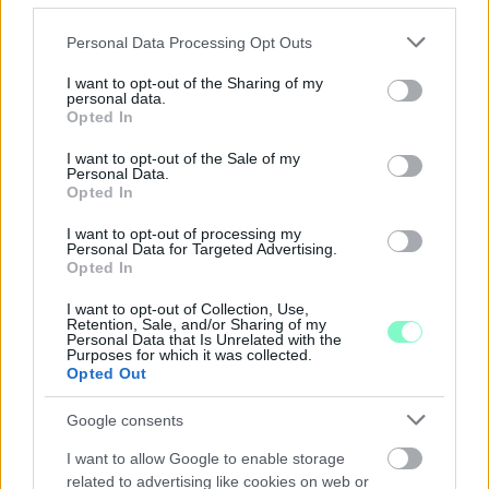
A GYŐRI FILHARMONIKUS ZENEKAR
Please note that this website/app uses one or more Google
Personal Data Processing Opt Outs
A „Zenélő piac” című különleges koncerttel szeptember 7-én
services and may gather and store information including but
rendhagyó helyszínen találkozhat a közönség a klasszikus
not limited to your visit or usage behaviour. You may click to
I want to opt-out of the Sharing of my
zenével.
personal data.
grant or deny consent to Google and its third-party tags to
Opted In
use your data for below specified purposes in below Google
Szólj hozzá!
consent section.
I want to opt-out of the Sale of my
Personal Data.
Opted In
I want to opt-out of processing my
Personal Data for Targeted Advertising.
Opted In
I want to opt-out of Collection, Use,
Retention, Sale, and/or Sharing of my
Personal Data that Is Unrelated with the
Purposes for which it was collected.
Opted Out
Google consents
I want to allow Google to enable storage
related to advertising like cookies on web or