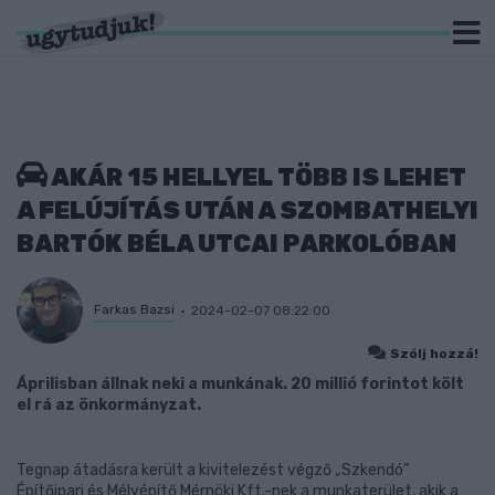
AKÁR 15 HELLYEL TÖBB IS LEHET
A FELÚJÍTÁS UTÁN A SZOMBATHELYI
BARTÓK BÉLA UTCAI PARKOLÓBAN
Farkas Bazsi
2024-02-07 08:22:00
Szólj hozzá!
Áprilisban állnak neki a munkának. 20 millió forintot költ
el rá az önkormányzat.
Tegnap átadásra került a kivitelezést végző „Szkendó”
Építőipari és Mélyépítő Mérnöki Kft.-nek a munkaterület, akik a