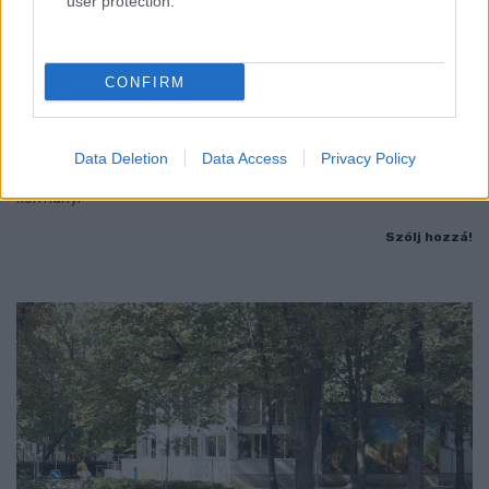
user protection.
MAGYAR PÉTER: 868 MILLIÁRD FORINTOS
CONFIRM
BERUHÁZÁSI CSOMAGGAL ERŐSÍTIK
MAGYARORSZÁG ENERGIAELLÁTÁSÁT, MIKÖZBEN
TOVÁBBRA IS KRITIKUS NAPOK ELÉ NÉZ AZ ORSZÁG
Data Deletion
Data Access
Privacy Policy
Átfogó energetikai fejlesztési programot fogadott el a
kormány.
Szólj hozzá!