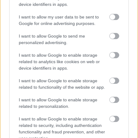
device identifiers in apps.
PERL, VÁRADI ÉS TANOH DEZ IS OTT VAN A FÉRFI
I want to allow my user data to be sent to
KOSÁRLABDA-VÁLOGATOTT SZŰKÍTETT
KERETÉBEN
Google for online advertising purposes.
Észtország, Szlovénia és Svédország következik.
I want to allow Google to send me
personalized advertising.
Szólj hozzá!
I want to allow Google to enable storage
related to analytics like cookies on web or
device identifiers in apps.
I want to allow Google to enable storage
related to functionality of the website or app.
I want to allow Google to enable storage
related to personalization.
I want to allow Google to enable storage
related to security, including authentication
functionality and fraud prevention, and other