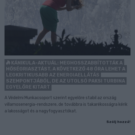
KÁNIKULA-AKTUÁL: MEGHOSSZABBÍTOTTÁK A
HŐSÉGRIASZTÁST, A KÖVETKEZŐ 48 ÓRA LEHET A
LEGKRITIKUSABB AZ ENERGIAELLÁTÁS
SZEMPONTJÁBÓL, DE AZ UTOLSÓ PAKSI TURBINA
EGYELŐRE KITART
A Védelmi Munkacsoport szerint egyelőre stabil az ország
villamosenergia-rendszere, de továbbra is takarékosságra kérik
a lakosságot és a nagyfogyasztókat.
Szólj hozzá!