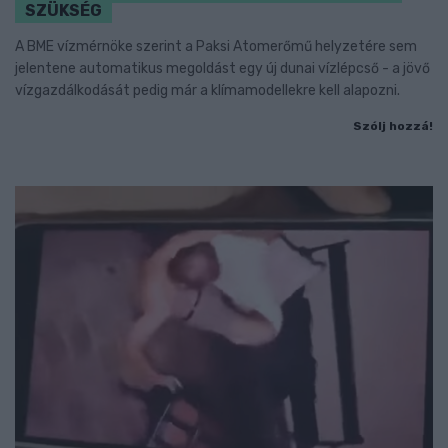
SZÜKSÉG
A BME vízmérnöke szerint a Paksi Atomerőmű helyzetére sem
jelentene automatikus megoldást egy új dunai vízlépcső - a jövő
vízgazdálkodását pedig már a klímamodellekre kell alapozni.
Szólj hozzá!