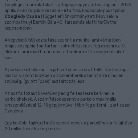
tényleges munkálatokat - a tegnapi egyeztetés alapján - 2024.
április 2-án fogják elkezdeni - írta friss Facebook-posztjában
Czeglédy Csaba
(független) önkormányzati képviselő a
szombathelyi Bartók Béla 40. társasház előtti területtel
kapcsolatban.
A képviselő tájékoztatása szerint a munka, ami várhatóan
május közepéig fog tartani, sok nehézséget fog okozni az itt
élőknek, ami miatt már most a türelmüket és megértésüket
kéri.
A parkoló két oldalán - a játszótér és a körút felől - betonalap is
készül, viszont középen a szakemberek szerint erre nincsen
szükség, így ott "csak" aszfaltozás lesz.
Az aszfaltozást követően pedig felfestésre kerülnek a
parkolóhelyek. A számítások szerint a parkoló maximális
kihasználásával 12-15 gépjárművel több fog elférni - zárt ezzel
Czeglédy.
Egy korábbi tájékoztatás szerint ennek a parkolónak a felújítása
20 millió forintba fog kerülni.