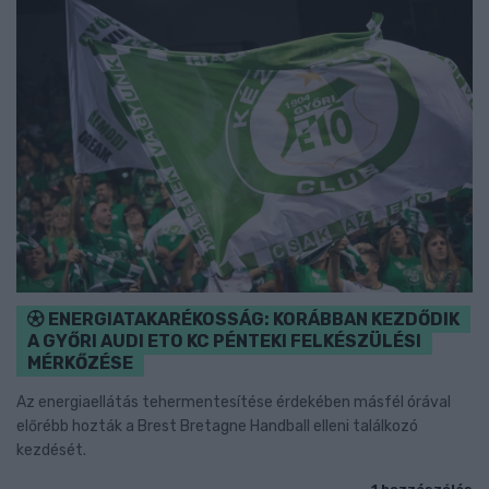
ENERGIATAKARÉKOSSÁG: KORÁBBAN KEZDŐDIK
A GYŐRI AUDI ETO KC PÉNTEKI FELKÉSZÜLÉSI
MÉRKŐZÉSE
Az energiaellátás tehermentesítése érdekében másfél órával
előrébb hozták a Brest Bretagne Handball elleni találkozó
kezdését.
1 hozzászólás