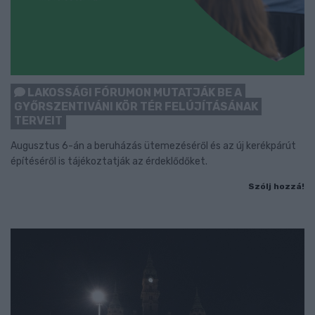
LAKOSSÁGI FÓRUMON MUTATJÁK BE A
GYŐRSZENTIVÁNI KÖR TÉR FELÚJÍTÁSÁNAK
TERVEIT
Augusztus 6-án a beruházás ütemezéséről és az új kerékpárút
építéséről is tájékoztatják az érdeklődőket.
Szólj hozzá!