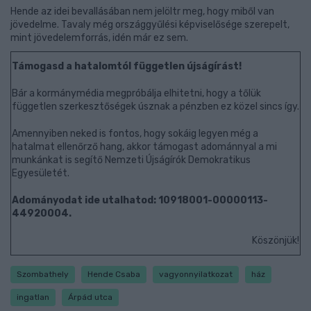
Hende az idei bevallásában nem jelöltr meg, hogy miből van
jövedelme. Tavaly még országgyűlési képviselősége szerepelt,
mint jövedelemforrás, idén már ez sem.
Támogasd a hatalomtól független újságírást!
Bár a kormánymédia megpróbálja elhitetni, hogy a tőlük
független szerkesztőségek úsznak a pénzben ez közel sincs így.
Amennyiben neked is fontos, hogy sokáig legyen még a
hatalmat ellenőrző hang, akkor támogast adománnyal a mi
munkánkat is segítő Nemzeti Újságírók Demokratikus
Egyesületét.
Adományodat ide utalhatod: 10918001-00000113-
44920004.
Köszönjük!
Szombathely
Hende Csaba
vagyonnyilatkozat
ház
ingatlan
Árpád utca