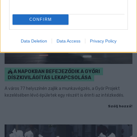
CONFIRM
Data Deletion
Data Access
Privacy Policy
A NAPOKBAN BEFEJEZŐDIK A GYŐRI
DÍSZKIVILÁGÍTÁS LEKAPCSOLÁSA
A város 77 helyszínén zajlik a munkavégzés, a Győr Projekt
kezelésében lévő épületek egy részét is érinti az intézkedés.
Szólj hozzá!