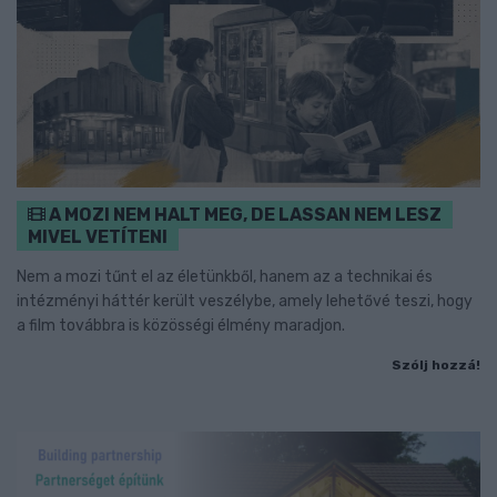
A MOZI NEM HALT MEG, DE LASSAN NEM LESZ
MIVEL VETÍTENI
Nem a mozi tűnt el az életünkből, hanem az a technikai és
intézményi háttér került veszélybe, amely lehetővé teszi, hogy
a film továbbra is közösségi élmény maradjon.
Szólj hozzá!