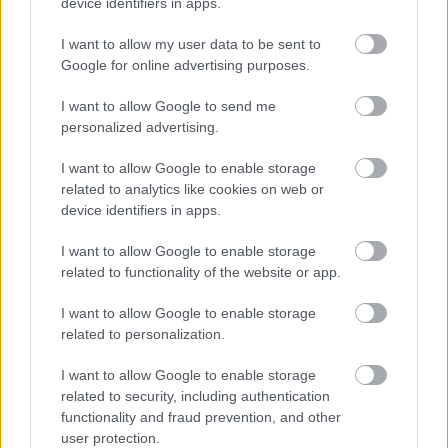
device identifiers in apps.
I want to allow my user data to be sent to
Google for online advertising purposes.
I want to allow Google to send me
personalized advertising.
I want to allow Google to enable storage
LAKOSSÁGI FÓRUMON MUTATJÁK BE A
related to analytics like cookies on web or
GYŐRSZENTIVÁNI KÖR TÉR FELÚJÍTÁSÁNAK
device identifiers in apps.
TERVEIT
I want to allow Google to enable storage
Augusztus 6-án a beruházás ütemezéséről és az új kerékpárút
related to functionality of the website or app.
építéséről is tájékoztatják az érdeklődőket.
I want to allow Google to enable storage
Szólj hozzá!
related to personalization.
I want to allow Google to enable storage
related to security, including authentication
functionality and fraud prevention, and other
user protection.