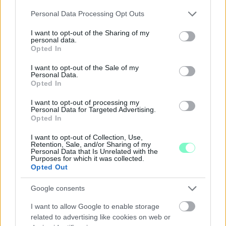
Please note that this website/app uses one or more Google
Personal Data Processing Opt Outs
services and may gather and store information including but
not limited to your visit or usage behaviour. You may click to
I want to opt-out of the Sharing of my
personal data.
grant or deny consent to Google and its third-party tags to
MEGRÁZÓ VIDEÓ BÁBOLNÁRÓL: HAJLÉKTALAN
Opted In
use your data for below specified purposes in below Google
FÉRFIT BÁNTALMAZTAK ÉS ALÁZTAK MEG - HELYI
consent section.
INFORMÁCIÓINK SZERINT A RENDŐRSÉG MÁR
I want to opt-out of the Sale of my
Personal Data.
INTÉZKEDIK AZ ÜGYBEN
Opted In
A felvételen egy padon alvó férfit ütnek meg, majd arra
I want to opt-out of processing my
kényszerítik, hogy térdre ereszkedve megcsókolja egyikük
Personal Data for Targeted Advertising.
Opted In
bakancsát.
1 hozzászólás
I want to opt-out of Collection, Use,
Retention, Sale, and/or Sharing of my
Personal Data that Is Unrelated with the
Purposes for which it was collected.
Opted Out
Google consents
I want to allow Google to enable storage
related to advertising like cookies on web or