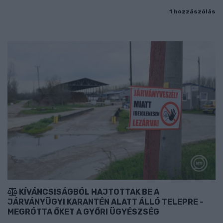
1 hozzászólás
KÍVÁNCSISÁGBÓL HAJTOTTAK BE A
JÁRVÁNYÜGYI KARANTÉN ALATT ÁLLÓ TELEPRE -
MEGRÓTTA ŐKET A GYŐRI ÜGYÉSZSÉG