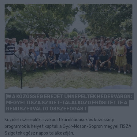
A KÖZÖSSÉG EREJÉT ÜNNEPELTÉK HÉDERVÁRON:
MEGYEI TISZA SZIGET-TALÁLKOZÓ ERŐSÍTETTE A
RENDSZERVÁLTÓ ÖSSZEFOGÁST
Közéleti szereplők, szakpolitikai előadások és közösségi
programok is helyet kaptak a Győr-Moson-Sopron megyei TISZA
Szigetek egész napos találkozóján.