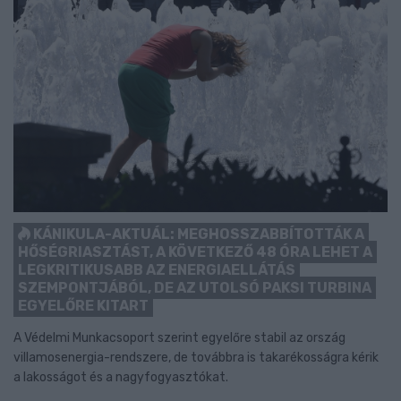
KÁNIKULA-AKTUÁL: MEGHOSSZABBÍTOTTÁK A
HŐSÉGRIASZTÁST, A KÖVETKEZŐ 48 ÓRA LEHET A
LEGKRITIKUSABB AZ ENERGIAELLÁTÁS
SZEMPONTJÁBÓL, DE AZ UTOLSÓ PAKSI TURBINA
EGYELŐRE KITART
A Védelmi Munkacsoport szerint egyelőre stabil az ország
villamosenergia-rendszere, de továbbra is takarékosságra kérik
a lakosságot és a nagyfogyasztókat.