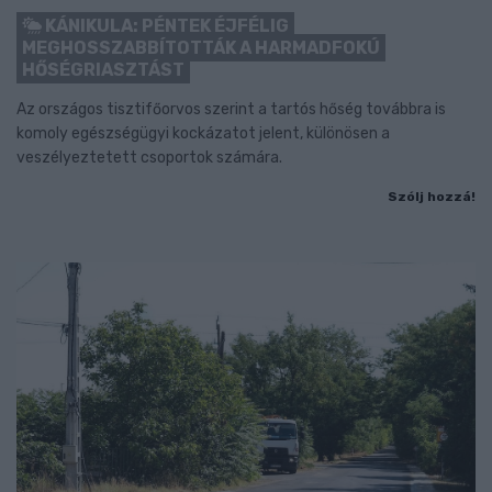
KÁNIKULA: PÉNTEK ÉJFÉLIG
MEGHOSSZABBÍTOTTÁK A HARMADFOKÚ
HŐSÉGRIASZTÁST
Az országos tisztifőorvos szerint a tartós hőség továbbra is
komoly egészségügyi kockázatot jelent, különösen a
veszélyeztetett csoportok számára.
Szólj hozzá!