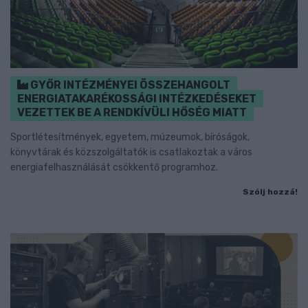
GYŐR INTÉZMÉNYEI ÖSSZEHANGOLT
ENERGIATAKARÉKOSSÁGI INTÉZKEDÉSEKET
VEZETTEK BE A RENDKÍVÜLI HŐSÉG MIATT
Sportlétesítmények, egyetem, múzeumok, bíróságok,
könyvtárak és közszolgáltatók is csatlakoztak a város
energiafelhasználását csökkentő programhoz.
Szólj hozzá!