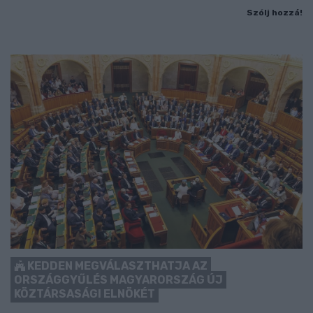
Szólj hozzá!
KEDDEN MEGVÁLASZTHATJA AZ
ORSZÁGGYŰLÉS MAGYARORSZÁG ÚJ
KÖZTÁRSASÁGI ELNÖKÉT