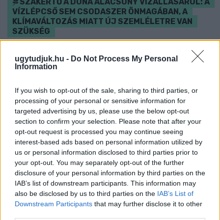
SZAKÉRTŐ A DUNA ALACSONY VÍZÁLLÁSÁRÓL: A
VÍZLÉPCSŐ SEM CSODASZER ÖNMAGÁBAN, A
KLÍMAVÁLTOZÁS MIATT ÚJ SZEMLÉLETRE VAN
SZÜKSÉG
A BME vízmérnöke szerint a Paksi Atomerőmű helyzetére sem
ugytudjuk.hu -
Do Not Process My Personal
jelentene automatikus megoldást egy új dunai vízlépcső - a jövő
Information
vízgazdálkodását pedig már a klímamodellekre kell alapozni.
Szólj hozzá!
If you wish to opt-out of the sale, sharing to third parties, or
processing of your personal or sensitive information for
targeted advertising by us, please use the below opt-out
section to confirm your selection. Please note that after your
opt-out request is processed you may continue seeing
interest-based ads based on personal information utilized by
us or personal information disclosed to third parties prior to
your opt-out. You may separately opt-out of the further
disclosure of your personal information by third parties on the
IAB’s list of downstream participants. This information may
also be disclosed by us to third parties on the
IAB’s List of
Downstream Participants
that may further disclose it to other
third parties.