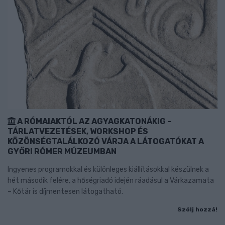
A RÓMAIAKTÓL AZ AGYAGKATONÁKIG –
TÁRLATVEZETÉSEK, WORKSHOP ÉS
KÖZÖNSÉGTALÁLKOZÓ VÁRJA A LÁTOGATÓKAT A
GYŐRI RÓMER MÚZEUMBAN
Ingyenes programokkal és különleges kiállításokkal készülnek a
hét második felére, a hőségriadó idején ráadásul a Várkazamata
– Kőtár is díjmentesen látogatható.
Szólj hozzá!