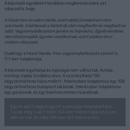
A képviselő egyébként korábban megkeresésünkre azt
válaszolta, hogy:
A házat nem én adom bérbe, ezért abból jövedelmem nem
származik. A bérbeadó a bérleti díj után megfizette és megfizeti az
adót. Vagyonnyilatkozatom pontos és teljeskörü. Egyéb kérdései
nem közszereplök ügyeire vonatkoznak, ezért azokra nincs
módom vâlaszolni.
Csakhogy a házat Hende, friss vagyonnyilatkozata szerint is,
1/1-ben tulajdonolja.
A képviselő ingatlanjai és ingóságai nem változtak. Autója,
motorja, hajója továbbra sincs. A szombathelyi 130
négyzetméteres háza mellett, felerészben tulajdonosa egy 108
négyzetméteres budapesti lakásnak, felerészben tulajdonosa
egy garázsnak, és egy balatonszemesi nyaralónak.
Egy év alatt nagyot ugrott a pénzügyi megtakarítása.
Tavaly még csak 9 millió 762 ezer forintot spórolt össze,
idén ez már 26 millió 108 ezer 162 forintra nőtt.