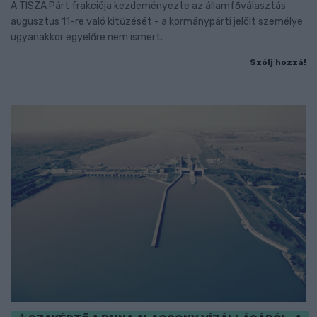
A TISZA Párt frakciója kezdeményezte az államfőválasztás
augusztus 11-re való kitűzését - a kormánypárti jelölt személye
ugyanakkor egyelőre nem ismert.
Szólj hozzá!