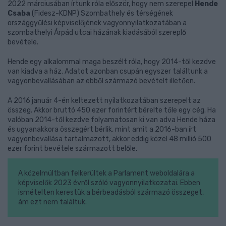
2022 márciusában írtunk róla először, hogy nem szerepel
Hende
Csaba
(Fidesz-KDNP) Szombathely és térségének
országgyűlési képviselőjének vagyonnyilatkozatában a
szombathelyi Árpád utcai házának kiadásából szereplő
bevétele.
Hende egy alkalommal maga beszélt róla, hogy 2014-től kezdve
van kiadva a ház. Adatot azonban csupán egyszer találtunk a
vagyonbevallásában az ebből származó bevételt illetően.
A 2016 január 4-én keltezett nyilatkozatában szerepelt az
összeg. Akkor bruttó 450 ezer forintért bérelte tőle egy cég. Ha
valóban 2014-től kezdve folyamatosan ki van adva Hende háza
és ugyanakkora összegért bérlik, mint amit a 2016-ban írt
vagyonbevallása tartalmazott, akkor eddig közel 48 millió 500
ezer forint bevétele származott belőle.
A közelmúltban felkerültek a Parlament weboldalára a
képviselők 2023 évről szóló vagyonnyilatkozatai. Ebben
ismételten kerestük a bérbeadásból származó összeget,
ám ezt nem találtuk.