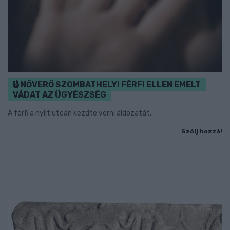
NŐVERŐ SZOMBATHELYI FÉRFI ELLEN EMELT
VÁDAT AZ ÜGYÉSZSÉG
A férfi a nyílt utcán kezdte verni áldozatát.
Szólj hozzá!