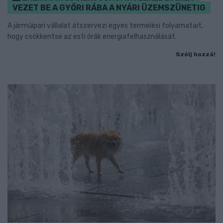
VEZET BE A GYŐRI RÁBA A NYÁRI ÜZEMSZÜNETIG
A járműipari vállalat átszervezi egyes termelési folyamatait,
hogy csökkentse az esti órák energiafelhasználását.
Szólj hozzá!