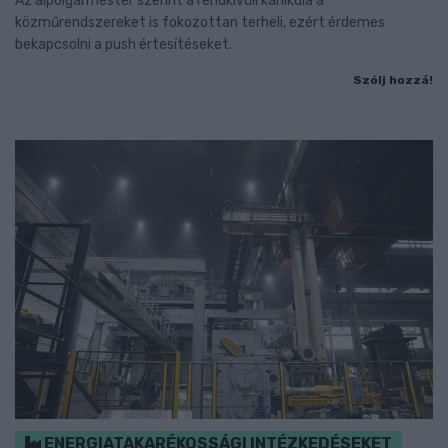
Az alpolgármester szerint a rendkívüli kánikula a
közműrendszereket is fokozottan terheli, ezért érdemes
bekapcsolni a push értesítéseket.
Szólj hozzá!
ENERGIATAKARÉKOSSÁGI INTÉZKEDÉSEKET