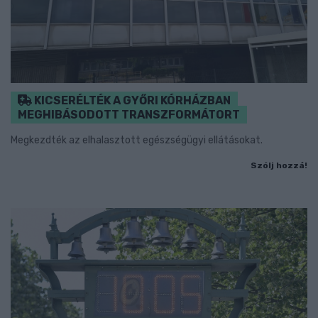
KICSERÉLTÉK A GYŐRI KÓRHÁZBAN
MEGHIBÁSODOTT TRANSZFORMÁTORT
Megkezdték az elhalasztott egészségügyi ellátásokat.
Szólj hozzá!