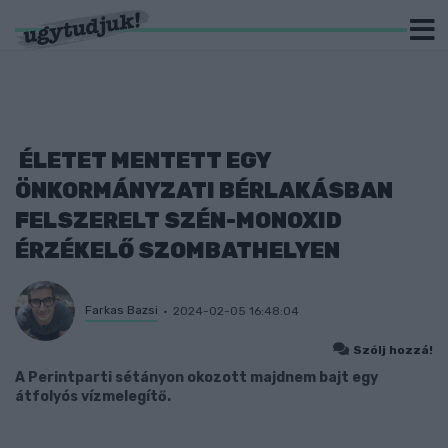
ÉLETET MENTETT EGY
ÖNKORMÁNYZATI BÉRLAKÁSBAN
FELSZERELT SZÉN-MONOXID
ÉRZÉKELŐ SZOMBATHELYEN
Farkas Bazsi
2024-02-05 16:48:04
Szólj hozzá!
A Perintparti sétányon okozott majdnem bajt egy
átfolyós vízmelegítő.