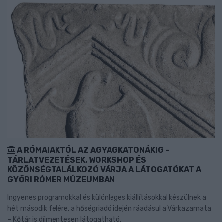
A RÓMAIAKTÓL AZ AGYAGKATONÁKIG –
TÁRLATVEZETÉSEK, WORKSHOP ÉS
KÖZÖNSÉGTALÁLKOZÓ VÁRJA A LÁTOGATÓKAT A
GYŐRI RÓMER MÚZEUMBAN
Ingyenes programokkal és különleges kiállításokkal készülnek a
hét második felére, a hőségriadó idején ráadásul a Várkazamata
– Kőtár is díjmentesen látogatható.