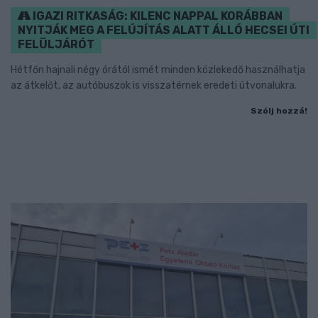
IGAZI RITKASÁG: KILENC NAPPAL KORÁBBAN
NYITJÁK MEG A FELÚJÍTÁS ALATT ÁLLÓ HECSEI ÚTI
FELÜLJÁRÓT
Hétfőn hajnali négy órától ismét minden közlekedő használhatja
az átkelőt, az autóbuszok is visszatérnek eredeti útvonalukra.
Szólj hozzá!