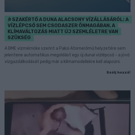
SZAKÉRTŐ A DUNA ALACSONY VÍZÁLLÁSÁRÓL: A
VÍZLÉPCSŐ SEM CSODASZER ÖNMAGÁBAN, A
KLÍMAVÁLTOZÁS MIATT ÚJ SZEMLÉLETRE VAN
SZÜKSÉG
A BME vízmérnöke szerint a Paksi Atomerőmű helyzetére sem
jelentene automatikus megoldást egy új dunai vízlépcső - a jövő
vízgazdálkodását pedig már a klímamodellekre kell alapozni.
Szólj hozzá!