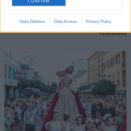
CONFIRM
Az energiaellátás tehermentesítése érdekében másfél órával
előrébb hozták a Brest Bretagne Handball elleni találkozó
Data Deletion
Data Access
Privacy Policy
kezdését.
1 hozzászólás