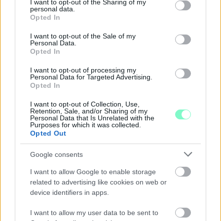
not limited to your visit or usage behaviour. You may click to
I want to opt-out of the Sharing of my
personal data.
grant or deny consent to Google and its third-party tags to
Opted In
use your data for below specified purposes in below Google
consent section.
I want to opt-out of the Sale of my
Personal Data.
Opted In
I want to opt-out of processing my
Personal Data for Targeted Advertising.
Opted In
I want to opt-out of Collection, Use,
Retention, Sale, and/or Sharing of my
Personal Data that Is Unrelated with the
Purposes for which it was collected.
Opted Out
Google consents
A BAROKK ÖSSZES ÁRNYALATA ÉS MÉG EGY SOR
I want to allow Google to enable storage
KIVÁLÓ PROGRAM VÁR MINDENKIT EZEN A HÉTVÉGÉN
related to advertising like cookies on web or
GYŐRBEN
device identifiers in apps.
Középpontban a hagyományőrzés, de lesz Pogány Induló és
I want to allow my user data to be sent to
Majka koncert, jóga szeánsz, “borhajózás” és egy csomó minden