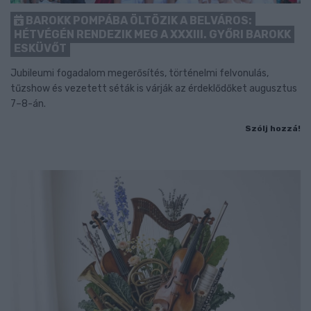
BAROKK POMPÁBA ÖLTÖZIK A BELVÁROS:
HÉTVÉGÉN RENDEZIK MEG A XXXIII. GYŐRI BAROKK
ESKÜVŐT
Jubileumi fogadalom megerősítés, történelmi felvonulás,
tűzshow és vezetett séták is várják az érdeklődőket augusztus
7–8-án.
Szólj hozzá!