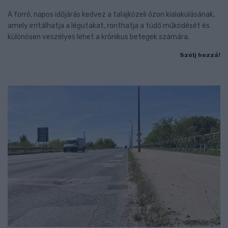
A forró, napos időjárás kedvez a talajközeli ózon kialakulásának,
amely irritálhatja a légutakat, ronthatja a tüdő működését és
különösen veszélyes lehet a krónikus betegek számára.
Szólj hozzá!