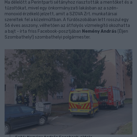
Ma délelőtt a Perintparti sétányhoz riasztották a mentőket és a
tűzoltókat, mivel egy önkormányzati lakásban az a szén-
monoxid érzékelő jelzett, amit a SZOVA Zrt. munkatársai
szereltek fel a közelmúltban. A fürdőszobában lett rosszul egy
56 éves asszony, vélhetően az átfolyós vízmelegítő okozhatta
a bajt - írta friss Facebook-posztjában
Nemény András
(Éljen
Szombathely!) szombathelyi polgármester.
Fotó: Nemény András Facebook-oldala