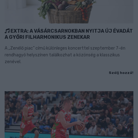
EXTRA: A VÁSÁRCSARNOKBAN NYITJA ÚJ ÉVADÁT
A GYŐRI FILHARMONIKUS ZENEKAR
A „Zenélő piac” című különleges koncerttel szeptember 7-én
rendhagyó helyszínen találkozhat a közönség a klasszikus
zenével.
Szólj hozzá!