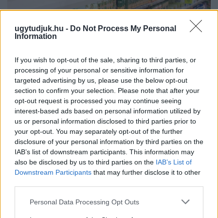
ugytudjuk.hu -
Do Not Process My Personal
Information
If you wish to opt-out of the sale, sharing to third parties, or
processing of your personal or sensitive information for
targeted advertising by us, please use the below opt-out
section to confirm your selection. Please note that after your
opt-out request is processed you may continue seeing
interest-based ads based on personal information utilized by
us or personal information disclosed to third parties prior to
your opt-out. You may separately opt-out of the further
ÖRÖMHÍR: TÍZ ÉVE NEM VOLT ILYEN ALACSONY AZ
disclosure of your personal information by third parties on the
INFLÁCIÓ MAGYARORSZÁGON
IAB’s list of downstream participants. This information may
also be disclosed by us to third parties on the
IAB’s List of
Júliusban mindössze 1,2 százalékkal emelkedtek éves
Downstream Participants
that may further disclose it to other
összevetésben a fogyasztói árak, miközben az élelmiszerek ára
third parties.
már csökkent.
Please note that this website/app uses one or more Google
Personal Data Processing Opt Outs
Szólj hozzá!
services and may gather and store information including but