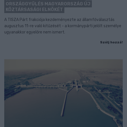
ORSZÁGGYŰLÉS MAGYARORSZÁG ÚJ
KÖZTÁRSASÁGI ELNÖKÉT
A TISZA Párt frakciója kezdeményezte az államfőválasztás
augusztus 11-re való kitűzését - a kormánypárti jelölt személye
ugyanakkor egyelőre nem ismert.
Szólj hozzá!