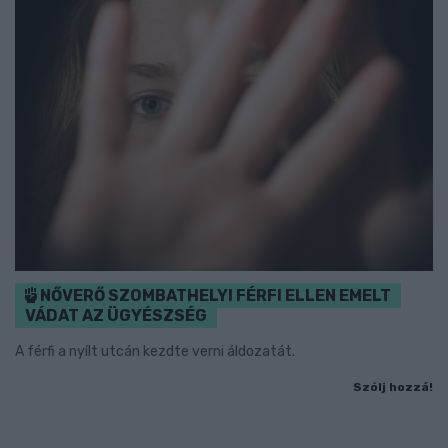
NŐVERŐ SZOMBATHELYI FÉRFI ELLEN EMELT
VÁDAT AZ ÜGYÉSZSÉG
A férfi a nyílt utcán kezdte verni áldozatát.
Szólj hozzá!