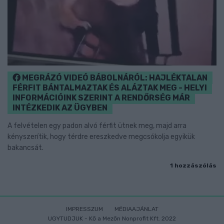
MEGRÁZÓ VIDEÓ BÁBOLNÁRÓL: HAJLÉKTALAN
FÉRFIT BÁNTALMAZTAK ÉS ALÁZTAK MEG - HELYI
INFORMÁCIÓINK SZERINT A RENDŐRSÉG MÁR
INTÉZKEDIK AZ ÜGYBEN
A felvételen egy padon alvó férfit ütnek meg, majd arra
kényszerítik, hogy térdre ereszkedve megcsókolja egyikük
bakancsát.
1 hozzászólás
IMPRESSZUM
MÉDIAAJÁNLAT
UGYTUDJUK - Kő a Mezőn Nonprofit Kft. 2022