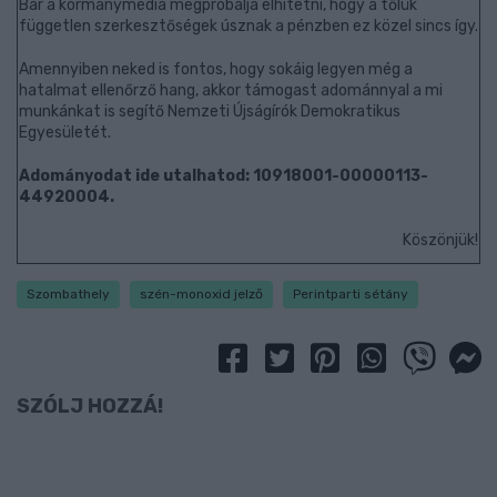
Bár a kormánymédia megpróbálja elhitetni, hogy a tőlük
független szerkesztőségek úsznak a pénzben ez közel sincs így.
Amennyiben neked is fontos, hogy sokáig legyen még a
hatalmat ellenőrző hang, akkor támogast adománnyal a mi
munkánkat is segítő Nemzeti Újságírók Demokratikus
Egyesületét.
Adományodat ide utalhatod: 10918001-00000113-
44920004.
Köszönjük!
Szombathely
szén-monoxid jelző
Perintparti sétány
SZÓLJ HOZZÁ!