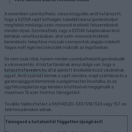
A novemberi szombathelyi, városi közgyűlés arról határozott,
hogy a SZOVA saját költségén, haladéktalanul gondoskodjon
megfelelő minőségű szén-monoxid érzékelő felszereléséről
minden olyan, Szombathely vagy a SZOVA tulajdonában lévő
bérlakás vonatkozásában, ahol szén-monoxid érzékelő
berendezés telepítése műszaki szempontok alapján indokolt.
Vagyis nyílt égésterű készülék működik az ingatlanban.
De nem csak róluk, hanem minden szombathelyiről gondoskodik
a városvezetés. A háztartásoknak annyi dolga van, hogy a
katasztrofavedem.hu
által ajánlott érzékelők közül vásárolnak
egyet. Arról számlát kérnek a saját nevükre, majd számlával és a
garanciajeggyel bemennek a polgármesteri hivatalba, és az
ügyfélszolgálaton egy kérelem kitöltésével megigénylik a
maximum 15 ezer forintos támogatást.
További tájékoztatást a 06(94)520-339/318/324 vagy 157-es
telefonszámokon adnak.
Támogasd a hatalomtól független újságírást!