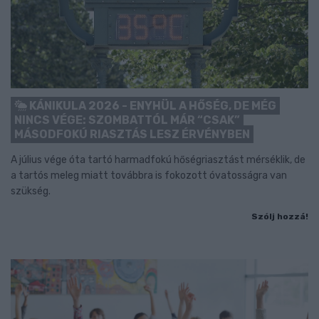
KÁNIKULA 2026 - ENYHÜL A HŐSÉG, DE MÉG
NINCS VÉGE: SZOMBATTÓL MÁR “CSAK”
MÁSODFOKÚ RIASZTÁS LESZ ÉRVÉNYBEN
A július vége óta tartó harmadfokú hőségriasztást mérséklik, de
a tartós meleg miatt továbbra is fokozott óvatosságra van
szükség.
Szólj hozzá!