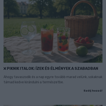
PIKNIK ITALOK: ÍZEK ÉS ÉLMÉNYEK A SZABADBAN
Ahogy tavaszodik és a nap egyre tovább marad velünk, sokaknak
támad kedve kirándulni a természetbe.
Szólj hozzá!