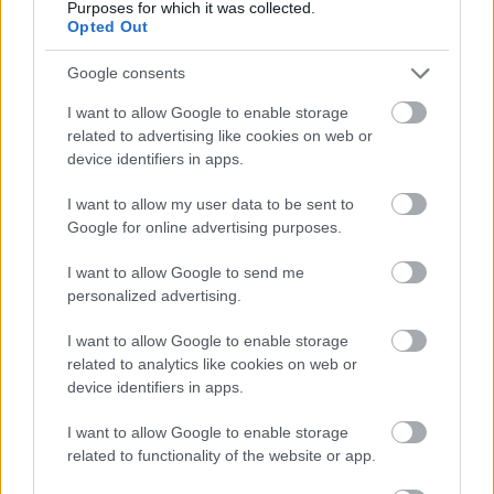
Szólj hozzá!
Purposes for which it was collected.
Opted Out
Google consents
I want to allow Google to enable storage
related to advertising like cookies on web or
device identifiers in apps.
I want to allow my user data to be sent to
Google for online advertising purposes.
I want to allow Google to send me
personalized advertising.
I want to allow Google to enable storage
related to analytics like cookies on web or
device identifiers in apps.
ENERGIATAKARÉKOSSÁG: KORÁBBAN KEZDŐDIK
A GYŐRI AUDI ETO KC PÉNTEKI FELKÉSZÜLÉSI
I want to allow Google to enable storage
MÉRKŐZÉSE
related to functionality of the website or app.
Az energiaellátás tehermentesítése érdekében másfél órával