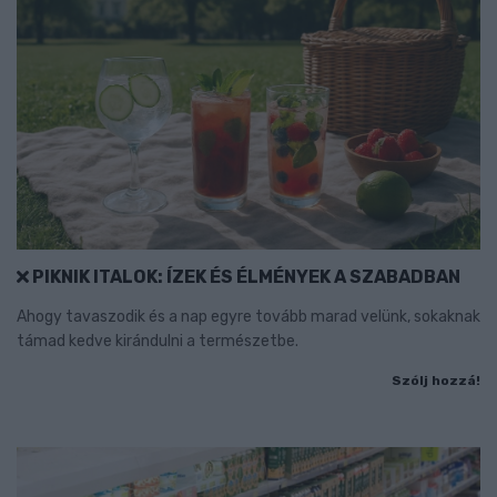
PIKNIK ITALOK: ÍZEK ÉS ÉLMÉNYEK A SZABADBAN
Ahogy tavaszodik és a nap egyre tovább marad velünk, sokaknak
támad kedve kirándulni a természetbe.
Szólj hozzá!