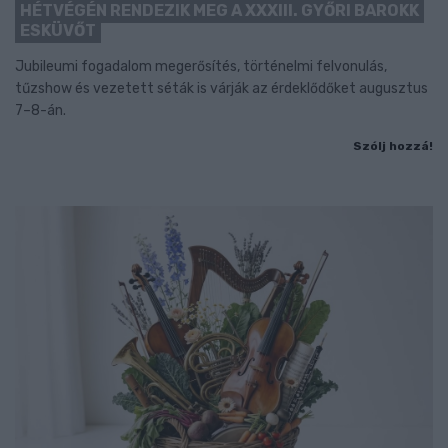
HÉTVÉGÉN RENDEZIK MEG A XXXIII. GYŐRI BAROKK
ESKÜVŐT
Jubileumi fogadalom megerősítés, történelmi felvonulás,
tűzshow és vezetett séták is várják az érdeklődőket augusztus
7–8-án.
Szólj hozzá!