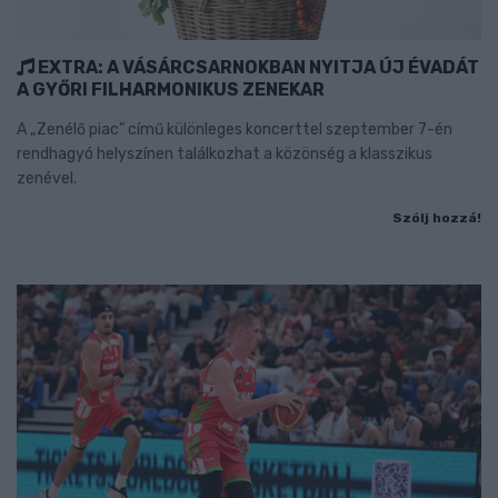
EXTRA: A VÁSÁRCSARNOKBAN NYITJA ÚJ ÉVADÁT
A GYŐRI FILHARMONIKUS ZENEKAR
A „Zenélő piac” című különleges koncerttel szeptember 7-én
rendhagyó helyszínen találkozhat a közönség a klasszikus
zenével.
Szólj hozzá!