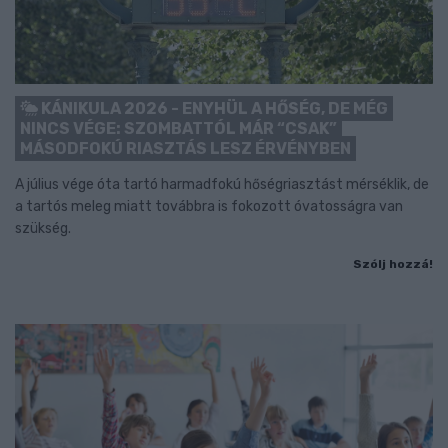
KÁNIKULA 2026 - ENYHÜL A HŐSÉG, DE MÉG
NINCS VÉGE: SZOMBATTÓL MÁR “CSAK”
MÁSODFOKÚ RIASZTÁS LESZ ÉRVÉNYBEN
A július vége óta tartó harmadfokú hőségriasztást mérséklik, de
a tartós meleg miatt továbbra is fokozott óvatosságra van
szükség.
Szólj hozzá!