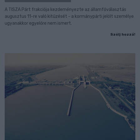
A TISZA Párt frakciója kezdeményezte az államfőválasztás
augusztus 11-re való kitűzését - a kormánypárti jelölt személye
ugyanakkor egyelőre nem ismert.
Szólj hozzá!