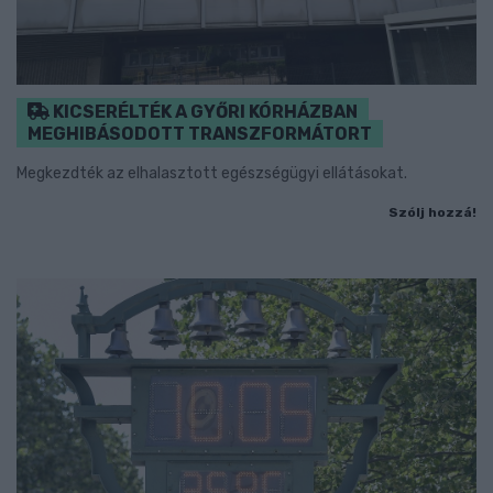
KICSERÉLTÉK A GYŐRI KÓRHÁZBAN
MEGHIBÁSODOTT TRANSZFORMÁTORT
Megkezdték az elhalasztott egészségügyi ellátásokat.
Szólj hozzá!