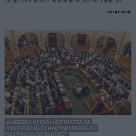
szolgáltatást használt, hogy megvédje a Fidesz maradékát.
Szólj hozzá!
KEDDEN MEGVÁLASZTHATJA AZ
ORSZÁGGYŰLÉS MAGYARORSZÁG ÚJ
KÖZTÁRSASÁGI ELNÖKÉT