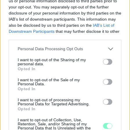
us or personal information disclosed to third parties prior to
your opt-out. You may separately opt-out of the further
disclosure of your personal information by third parties on the
IAB’s list of downstream participants. This information may
also be disclosed by us to third parties on the
IAB’s List of
Downstream Participants
that may further disclose it to other
third parties.
Please note that this website/app uses one or more Google
Personal Data Processing Opt Outs
services and may gather and store information including but
not limited to your visit or usage behaviour. You may click to
I want to opt-out of the Sharing of my
personal data.
grant or deny consent to Google and its third-party tags to
Opted In
use your data for below specified purposes in below Google
consent section.
I want to opt-out of the Sale of my
Personal Data.
A BAROKK ÖSSZES ÁRNYALATA ÉS MÉG EGY SOR
Opted In
KIVÁLÓ PROGRAM VÁR MINDENKIT EZEN A HÉTVÉGÉN
GYŐRBEN
I want to opt-out of processing my
Personal Data for Targeted Advertising.
Középpontban a hagyományőrzés, de lesz Pogány Induló és
Opted In
Majka koncert, jóga szeánsz, “borhajózás” és egy csomó minden
I want to opt-out of Collection, Use,
más.
Retention, Sale, and/or Sharing of my
Personal Data that Is Unrelated with the