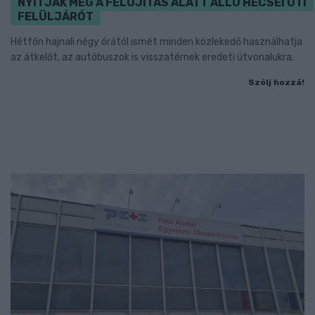
NYITJÁK MEG A FELÚJÍTÁS ALATT ÁLLÓ HECSEI ÚTI
FELÜLJÁRÓT
Hétfőn hajnali négy órától ismét minden közlekedő használhatja
az átkelőt, az autóbuszok is visszatérnek eredeti útvonalukra.
Szólj hozzá!