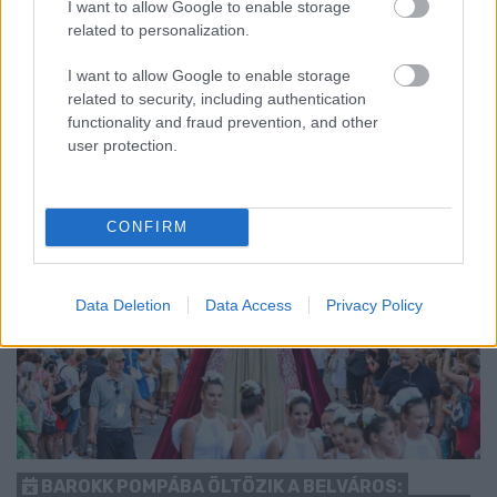
I want to allow Google to enable storage
előrébb hozták a Brest Bretagne Handball elleni találkozó
related to personalization.
kezdését.
I want to allow Google to enable storage
1 hozzászólás
related to security, including authentication
functionality and fraud prevention, and other
user protection.
CONFIRM
Data Deletion
Data Access
Privacy Policy
BAROKK POMPÁBA ÖLTÖZIK A BELVÁROS: