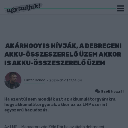
AKÁRHOGY IS HÍVJÁK, A DEBRECENI
AKKU-ÖSSZESZERELŐ ÜZEM AKKOR
IS AKKU-ÖSSZESZERELŐ ÜZEM
Pintér Bence
2024-01-11 17:14:04
Szólj hozzá!
Ha ezentúl nem mondják azt az akkumulátorgyárakra,
hogy akkumulátorgyárak, akkor az az LMP szerint
egyszerű hazudozás.
Az LMP – Magyarország Zöld Pártja az újabb debreceni