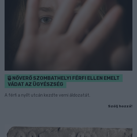
NŐVERŐ SZOMBATHELYI FÉRFI ELLEN EMELT
VÁDAT AZ ÜGYÉSZSÉG
A férfi a nyílt utcán kezdte verni áldozatát.
Szólj hozzá!