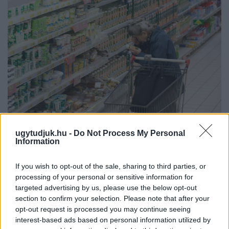
ÖRÖMHÍR: TÍZ ÉVE NEM VOLT ILYEN ALACSONY AZ
ugytudjuk.hu -
Do Not Process My Personal
INFLÁCIÓ MAGYARORSZÁGON
Information
Júliusban mindössze 1,2 százalékkal emelkedtek éves
összevetésben a fogyasztói árak, miközben az élelmiszerek ára
If you wish to opt-out of the sale, sharing to third parties, or
processing of your personal or sensitive information for
már csökkent.
targeted advertising by us, please use the below opt-out
Szólj hozzá!
section to confirm your selection. Please note that after your
opt-out request is processed you may continue seeing
interest-based ads based on personal information utilized by