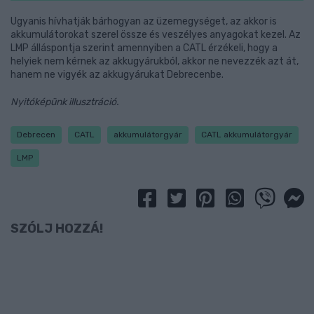
Ugyanis hívhatják bárhogyan az üzemegységet, az akkor is
akkumulátorokat szerel össze és veszélyes anyagokat kezel. Az
LMP álláspontja szerint amennyiben a CATL érzékeli, hogy a
helyiek nem kérnek az akkugyárukból, akkor ne nevezzék azt át,
hanem ne vigyék az akkugyárukat Debrecenbe.
Nyitóképünk illusztráció.
Debrecen
CATL
akkumulátorgyár
CATL akkumulátorgyár
LMP
SZÓLJ HOZZÁ!