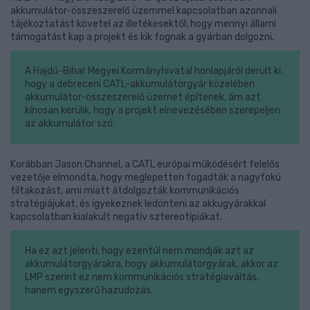
akkumulátor-összeszerelő üzemmel kapcsolatban azonnali
tájékoztatást követel az illetékesektől, hogy mennyi állami
támogatást kap a projekt és kik fognak a gyárban dolgozni.
A Hajdú-Bihar Megyei Kormányhivatal honlapjáról derült ki,
hogy a debreceni CATL-akkumulátorgyár közelében
akkumulátor-összeszerelő üzemet építenek, ám azt
kínosan kerülik, hogy a projekt elnevezésében szerepeljen
az akkumulátor szó.
Korábban Jason Channel, a CATL európai működésért felelős
vezetője elmondta, hogy meglepetten fogadták a nagyfokú
tiltakozást, ami miatt átdolgozták kommunikációs
stratégiájukat, és igyekeznek ledönteni az akkugyárakkal
kapcsolatban kialakult negatív sztereotípiákat.
Ha ez azt jelenti, hogy ezentúl nem mondják azt az
akkumulátorgyárakra, hogy akkumulátorgyárak, akkor az
LMP szerint ez nem kommunikációs stratégiaváltás,
hanem egyszerű hazudozás.