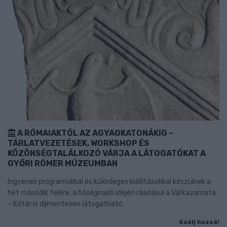
A RÓMAIAKTÓL AZ AGYAGKATONÁKIG –
TÁRLATVEZETÉSEK, WORKSHOP ÉS
KÖZÖNSÉGTALÁLKOZÓ VÁRJA A LÁTOGATÓKAT A
GYŐRI RÓMER MÚZEUMBAN
Ingyenes programokkal és különleges kiállításokkal készülnek a
hét második felére, a hőségriadó idején ráadásul a Várkazamata
– Kőtár is díjmentesen látogatható.
Szólj hozzá!