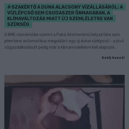
SZAKÉRTŐ A DUNA ALACSONY VÍZÁLLÁSÁRÓL: A
VÍZLÉPCSŐ SEM CSODASZER ÖNMAGÁBAN, A
KLÍMAVÁLTOZÁS MIATT ÚJ SZEMLÉLETRE VAN
SZÜKSÉG
A BME vízmérnöke szerint a Paksi Atomerőmű helyzetére sem
jelentene automatikus megoldást egy új dunai vízlépcső - a jövő
vízgazdálkodását pedig már a klímamodellekre kell alapozni.
Szólj hozzá!