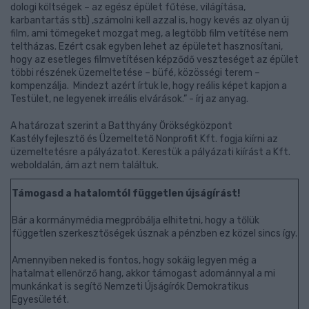
dologi költségek – az egész épület fűtése, világítása,
karbantartás stb) ,számolni kell azzal is, hogy kevés az olyan új
film, ami tömegeket mozgat meg, a legtöbb film vetítése nem
teltházas. Ezért csak egyben lehet az épületet hasznosítani,
hogy az esetleges filmvetítésen képződő veszteséget az épület
többi részének üzemeltetése – büfé, közösségi terem –
kompenzálja. Mindezt azért írtuk le, hogy reális képet kapjon a
Testület, ne legyenek irreális elvárások.” - írj az anyag.
A határozat szerint a Batthyány Örökségközpont
Kastélyfejlesztő és Üzemeltető Nonprofit Kft. fogja kiírni az
üzemeltetésre a pályázatot. Kerestük a pályázati kiírást a Kft.
weboldalán, ám azt nem találtuk.
Támogasd a hatalomtól független újságírást!
Bár a kormánymédia megpróbálja elhitetni, hogy a tőlük
független szerkesztőségek úsznak a pénzben ez közel sincs így.
Amennyiben neked is fontos, hogy sokáig legyen még a
hatalmat ellenőrző hang, akkor támogast adománnyal a mi
munkánkat is segítő Nemzeti Újságírók Demokratikus
Egyesületét.