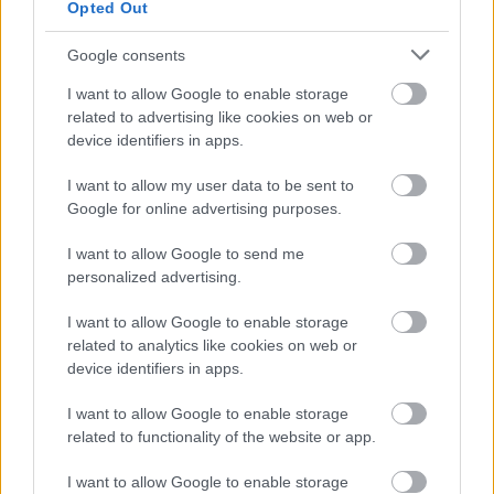
Opted Out
Google consents
I want to allow Google to enable storage
related to advertising like cookies on web or
device identifiers in apps.
I want to allow my user data to be sent to
Google for online advertising purposes.
I want to allow Google to send me
personalized advertising.
A BAROKK ÖSSZES ÁRNYALATA ÉS MÉG EGY SOR
KIVÁLÓ PROGRAM VÁR MINDENKIT EZEN A HÉTVÉGÉN
I want to allow Google to enable storage
GYŐRBEN
related to analytics like cookies on web or
Középpontban a hagyományőrzés, de lesz Pogány Induló és
device identifiers in apps.
Majka koncert, jóga szeánsz, “borhajózás” és egy csomó minden
I want to allow Google to enable storage
más.
related to functionality of the website or app.
Szólj hozzá!
I want to allow Google to enable storage