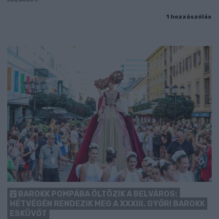
1 hozzászólás
BAROKK POMPÁBA ÖLTÖZIK A BELVÁROS:
HÉTVÉGÉN RENDEZIK MEG A XXXIII. GYŐRI BAROKK
ESKÜVŐT