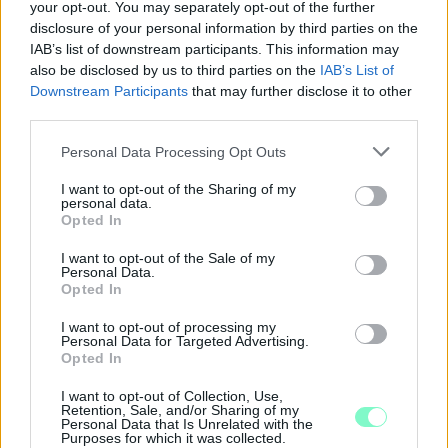
your opt-out. You may separately opt-out of the further
disclosure of your personal information by third parties on the
IAB’s list of downstream participants. This information may
also be disclosed by us to third parties on the
IAB’s List of
Downstream Participants
that may further disclose it to other
third parties.
Please note that this website/app uses one or more Google
Personal Data Processing Opt Outs
services and may gather and store information including but
not limited to your visit or usage behaviour. You may click to
I want to opt-out of the Sharing of my
personal data.
ÖRÖMHÍR: TÍZ ÉVE NEM VOLT ILYEN ALACSONY AZ
grant or deny consent to Google and its third-party tags to
Opted In
INFLÁCIÓ MAGYARORSZÁGON
use your data for below specified purposes in below Google
consent section.
I want to opt-out of the Sale of my
Júliusban mindössze 1,2 százalékkal emelkedtek éves
Personal Data.
összevetésben a fogyasztói árak, miközben az élelmiszerek ára
Opted In
már csökkent.
I want to opt-out of processing my
Personal Data for Targeted Advertising.
Szólj hozzá!
Opted In
I want to opt-out of Collection, Use,
Retention, Sale, and/or Sharing of my
Personal Data that Is Unrelated with the
Purposes for which it was collected.