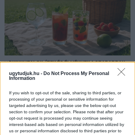
PIKNIK ITALOK: ÍZEK ÉS ÉLMÉNYEK A SZABADBAN
ugytudjuk.hu -
Do Not Process My Personal
Ahogy tavaszodik és a nap egyre tovább marad velünk, sokaknak
Information
támad kedve kirándulni a természetbe.
Szólj hozzá!
If you wish to opt-out of the sale, sharing to third parties, or
processing of your personal or sensitive information for
targeted advertising by us, please use the below opt-out
section to confirm your selection. Please note that after your
opt-out request is processed you may continue seeing
interest-based ads based on personal information utilized by
us or personal information disclosed to third parties prior to