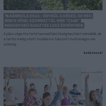
KÁNIKULA 2026 - ENYHÜL A HŐSÉG, DE MÉG
NINCS VÉGE: SZOMBATTÓL MÁR “CSAK”
MÁSODFOKÚ RIASZTÁS LESZ ÉRVÉNYBEN
A július vége óta tartó harmadfokú hőségriasztást mérséklik, de
a tartós meleg miatt továbbra is fokozott óvatosságra van
szükség.
Szólj hozzá!