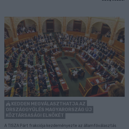
KEDDEN MEGVÁLASZTHATJA AZ
ORSZÁGGYŰLÉS MAGYARORSZÁG ÚJ
KÖZTÁRSASÁGI ELNÖKÉT
A TISZA Párt frakciója kezdeményezte az államfőválasztás