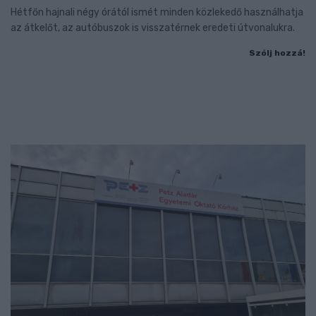
Hétfőn hajnali négy órától ismét minden közlekedő használhatja
az átkelőt, az autóbuszok is visszatérnek eredeti útvonalukra.
Szólj hozzá!