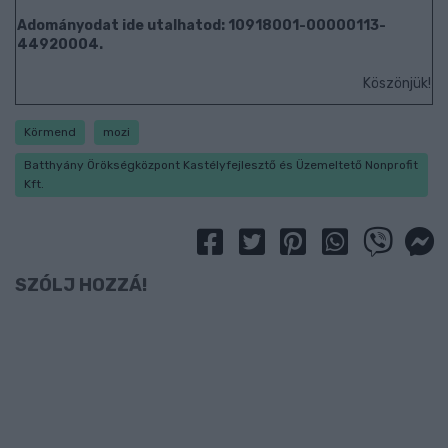
Adományodat ide utalhatod: 10918001-00000113-
44920004.
Köszönjük!
Körmend
mozi
Batthyány Örökségközpont Kastélyfejlesztő és Üzemeltető Nonprofit
Kft.
SZÓLJ HOZZÁ!