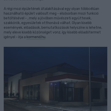
A régi mozi épületének átalakításával egy olyan többcélúan
használható épület valósult meg - elsősorban mozi funkció
betöltésével - , mely a jövőben művészeti együttesek,
szakkörök, egyesületek otthonává válhat. Olyan kisebb
események, előadások, bemutatkozások helyszíne is lehetne,
mely eleve kisebb közönséget vonz, így kisebb előadótermet
igényel - írja a
kormend.hu
.