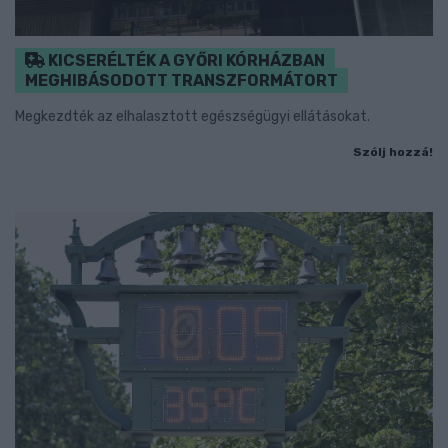
KICSERÉLTÉK A GYŐRI KÓRHÁZBAN
MEGHIBÁSODOTT TRANSZFORMÁTORT
Megkezdték az elhalasztott egészségügyi ellátásokat.
Szólj hozzá!