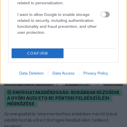
related to personalization.
I want to allow Google to enable storage
related to security, including authentication
functionality and fraud prevention, and other
user protection.
CONFIRM
Data Deletion
Data Access
Privacy Policy
ENERGIATAKARÉKOSSÁG: KORÁBBAN KEZDŐDIK
A GYŐRI AUDI ETO KC PÉNTEKI FELKÉSZÜLÉSI
MÉRKŐZÉSE
Az energiaellátás tehermentesítése érdekében másfél órával
előrébb hozták a Brest Bretagne Handball elleni találkozó
kezdését.