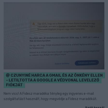
CZUNYINÉ HARCA A GMAIL ÉS AZ ÖNKÉNY ELLEN
- LETILTOTTA A GOOGLE A VÉDVONAL LEVELEZŐ
FIÓKJÁT
Nem vicc! A Fidesz maradéka tényleg egy ingyenes e-mail
szolgáltatást használt, hogy megvédje a Fidesz maradékát.
Szólj hozzá!