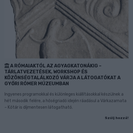
A RÓMAIAKTÓL AZ AGYAGKATONÁKIG –
TÁRLATVEZETÉSEK, WORKSHOP ÉS
KÖZÖNSÉGTALÁLKOZÓ VÁRJA A LÁTOGATÓKAT A
GYŐRI RÓMER MÚZEUMBAN
Ingyenes programokkal és különleges kiállításokkal készülnek a
hét második felére, a hőségriadó idején ráadásul a Várkazamata
– Kőtár is díjmentesen látogatható.
Szólj hozzá!