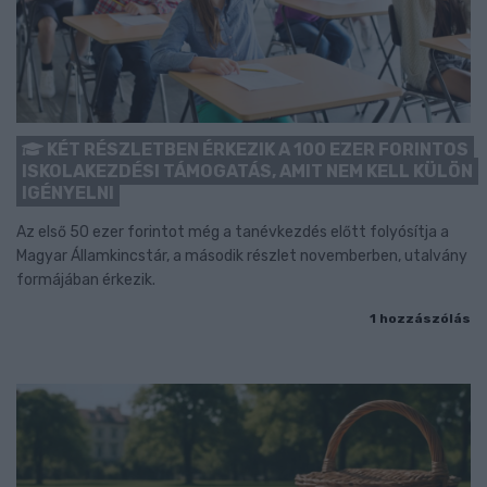
KÉT RÉSZLETBEN ÉRKEZIK A 100 EZER FORINTOS
ISKOLAKEZDÉSI TÁMOGATÁS, AMIT NEM KELL KÜLÖN
IGÉNYELNI
Az első 50 ezer forintot még a tanévkezdés előtt folyósítja a
Magyar Államkincstár, a második részlet novemberben, utalvány
formájában érkezik.
1 hozzászólás