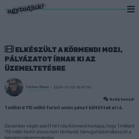
ELKÉSZÜLT A KÖRMENDI MOZI,
PÁLYÁZATOT ÍRNAK KI AZ
ÜZEMELTETÉSRE
Farkas Bazsi
2024-01-02 16:47:00
Szólj hozzá!
1 milliárd 115 millió forint uniós pénzt költöttek el rá.
December végén adott hírt róla Körmend honlapja, hogy 1 milliárd
115 millió forint vissza nem térítendő támogatásból elkészült a
belváros rekonstrukciója.