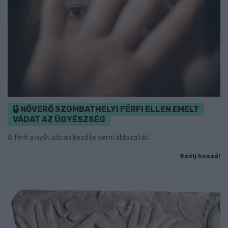
NŐVERŐ SZOMBATHELYI FÉRFI ELLEN EMELT
VÁDAT AZ ÜGYÉSZSÉG
A férfi a nyílt utcán kezdte verni áldozatát.
Szólj hozzá!