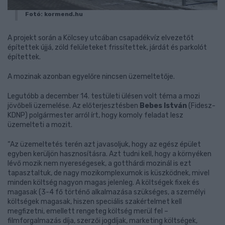
Fotó: kormend.hu
A projekt során a Kölcsey utcában csapadékvíz elvezetőt
építettek újjá, zöld felületeket frissítettek, járdát és parkolót
építettek.
A mozinak azonban egyelőre nincsen üzemeltetője.
Legutóbb a december 14. testületi ülésen volt téma a mozi
jövőbeli üzemelése. Az előterjesztésben
Bebes István
(Fidesz-
KDNP) polgármester arról írt, hogy komoly feladat lesz
üzemelteti a mozit.
“Az üzemeltetés terén azt javasoljuk, hogy az egész épület
egyben kerüljön hasznosításra. Azt tudni kell, hogy a környéken
lévő mozik nem nyereségesek, a gotthárdi mozinál is ezt
tapasztaltuk, de nagy mozikomplexumok is küszködnek, mivel
minden költség nagyon magas jelenleg. A költségek fixek és
magasak (3-4 fő történő alkalmazása szükséges, a személyi
költségek magasak, hiszen speciális szakértelmet kell
megfizetni, emellett rengeteg költség merül fel –
filmforgalmazás díja, szerzői jogdíjak, marketing költségek,