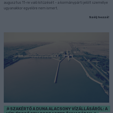
augusztus 11-re való kitűzését - a kormánypárti jelölt személye
ugyanakkor egyelőre nem ismert.
Szólj hozzá!
SZAKÉRTŐ A DUNA ALACSONY VÍZÁLLÁSÁRÓL: A