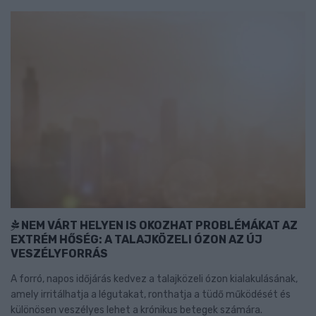
NEM VÁRT HELYEN IS OKOZHAT PROBLÉMÁKAT AZ
EXTRÉM HŐSÉG: A TALAJKÖZELI ÓZON AZ ÚJ
VESZÉLYFORRÁS
A forró, napos időjárás kedvez a talajközeli ózon kialakulásának,
amely irritálhatja a légutakat, ronthatja a tüdő működését és
különösen veszélyes lehet a krónikus betegek számára.