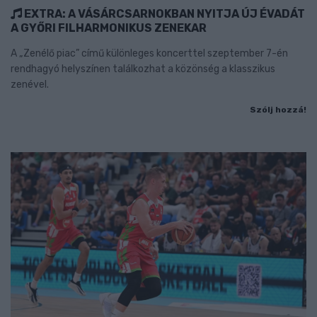
EXTRA: A VÁSÁRCSARNOKBAN NYITJA ÚJ ÉVADÁT
A GYŐRI FILHARMONIKUS ZENEKAR
A „Zenélő piac” című különleges koncerttel szeptember 7-én
rendhagyó helyszínen találkozhat a közönség a klasszikus
zenével.
Szólj hozzá!