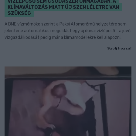
VÍZLÉPCSŐ SEM CSODASZER ÖNMAGÁBAN, A
KLÍMAVÁLTOZÁS MIATT ÚJ SZEMLÉLETRE VAN
SZÜKSÉG
A BME vízmérnöke szerint a Paksi Atomerőmű helyzetére sem
jelentene automatikus megoldást egy új dunai vízlépcső - a jövő
vízgazdálkodását pedig már a klímamodellekre kell alapozni.
Szólj hozzá!