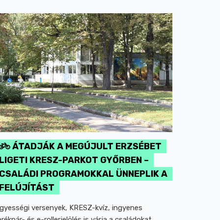
ÁTADJÁK A MEGÚJULT ERZSÉBET
LIGETI KRESZ-PARKOT GYŐRBEN –
CSALÁDI PROGRAMOKKAL ÜNNEPLIK A
FELÚJÍTÁST
gyességi versenyek, KRESZ-kvíz, ingyenes
erékpár- és e-rollerjelölés is várja a családokat