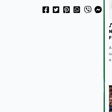
N
F
A
s
a