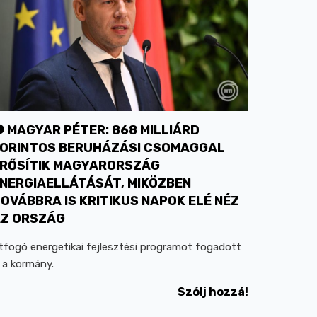
MAGYAR PÉTER: 868 MILLIÁRD
ORINTOS BERUHÁZÁSI CSOMAGGAL
RŐSÍTIK MAGYARORSZÁG
NERGIAELLÁTÁSÁT, MIKÖZBEN
OVÁBBRA IS KRITIKUS NAPOK ELÉ NÉZ
Z ORSZÁG
tfogó energetikai fejlesztési programot fogadott
l a kormány.
Szólj hozzá!