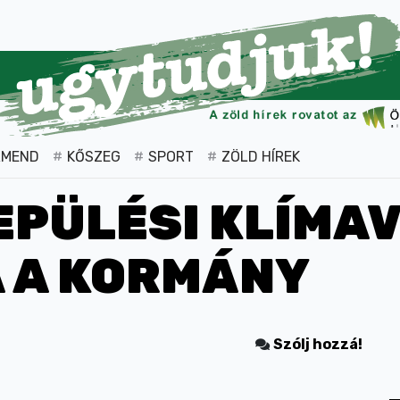
RMEND
KŐSZEG
SPORT
ZÖLD HÍREK
EPÜLÉSI KLÍMA
 A KORMÁNY
Szólj hozzá!