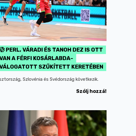
PERL, VÁRADI ÉS TANOH DEZ IS OTT
VAN A FÉRFI KOSÁRLABDA-
VÁLOGATOTT SZŰKÍTETT KERETÉBEN
sztország, Szlovénia és Svédország következik.
Szólj hozzá!