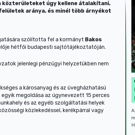
a közterületeket úgy kellene átalakítani,
felületek aránya, és minél több árnyékot
atására szólította fel a kormányt
Bakos
lője hétfői budapesti sajtótájékoztatóján.
zatok jelenlegi pénzügyi helyzetükben nem
ükséges a károsanyag és az üvegházhatású
 egyik megoldása az úgynevezett 15 perces
 munkahely és az egyéb szolgáltatási helyek
közösségi közlekedéssel, kerékpárral vagy
A
m
H