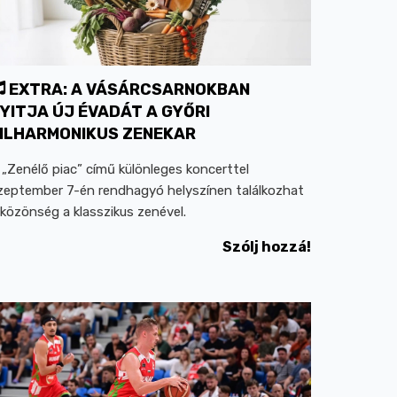
EXTRA: A VÁSÁRCSARNOKBAN
YITJA ÚJ ÉVADÁT A GYŐRI
ILHARMONIKUS ZENEKAR
 „Zenélő piac” című különleges koncerttel
zeptember 7-én rendhagyó helyszínen találkozhat
 közönség a klasszikus zenével.
Szólj hozzá!