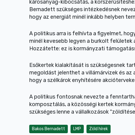
károsanyag-kibocsátás, a korszerűsítésh
Bernadett szükséges intézkedésnek nevezt
hogy az energiát minél inkább helyben ter
A politikus arra is felhívta a figyelmet, ho
minél kevesebb legyen a burkolt felületek 
Hozzátette: ez is kormányzati támogatáss
Esőkertek kialakítását is szükségesnek tart
megoldást jelenthet a villámárvizek és az 
hogy a szélkárok enyhítésére akcióterveket
A politikus fontosnak nevezte a fenntart
komposztálás, a közösségi kertek kormán
szükséges lenne a vállalkozások "zöldítése"
Bakos Bernadett
LMP
Zöld hírek