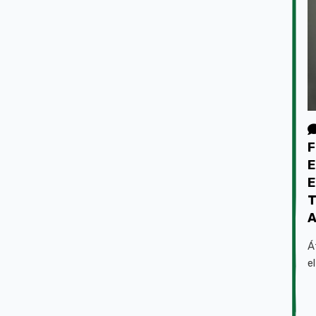
F
E
E
T
A
Á
e