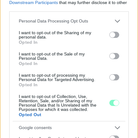
Downstream Participants
that may further disclose it to other
third parties.
Please note that this website/app uses one or more Google
Personal Data Processing Opt Outs
services and may gather and store information including but
A BAROKK ÖSSZES ÁRNYALATA ÉS MÉG EGY SOR
not limited to your visit or usage behaviour. You may click to
I want to opt-out of the Sharing of my
KIVÁLÓ PROGRAM VÁR MINDENKIT EZEN A HÉTVÉGÉN
personal data.
grant or deny consent to Google and its third-party tags to
Opted In
GYŐRBEN
use your data for below specified purposes in below Google
consent section.
Középpontban a hagyományőrzés, de lesz Pogány Induló és
I want to opt-out of the Sale of my
Personal Data.
Majka koncert, jóga szeánsz, “borhajózás” és egy csomó minden
Opted In
más.
I want to opt-out of processing my
Szólj hozzá!
Personal Data for Targeted Advertising.
Opted In
I want to opt-out of Collection, Use,
Retention, Sale, and/or Sharing of my
Personal Data that Is Unrelated with the
Purposes for which it was collected.
Opted Out
Google consents