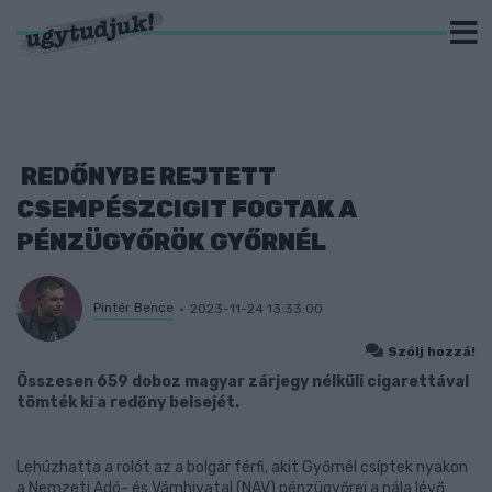
REDŐNYBE REJTETT
CSEMPÉSZCIGIT FOGTAK A
PÉNZÜGYŐRÖK GYŐRNÉL
Pintér Bence
2023-11-24 13:33:00
Szólj hozzá!
Összesen 659 doboz magyar zárjegy nélküli cigarettával
tömték ki a redőny belsejét.
Lehúzhatta a rolót az a bolgár férfi, akit Győrnél csíptek nyakon
a Nemzeti Adó- és Vámhivatal (NAV) pénzügyőrei a nála lévő