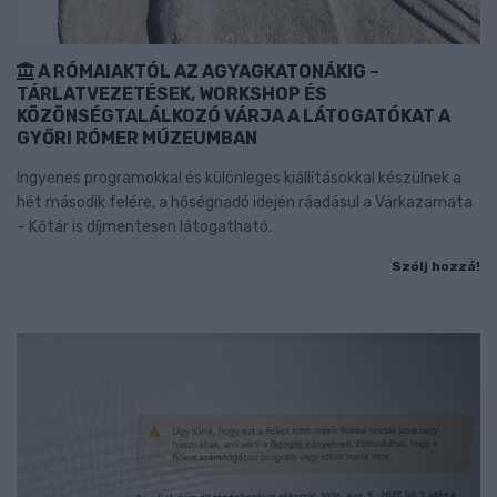
A RÓMAIAKTÓL AZ AGYAGKATONÁKIG –
TÁRLATVEZETÉSEK, WORKSHOP ÉS
KÖZÖNSÉGTALÁLKOZÓ VÁRJA A LÁTOGATÓKAT A
GYŐRI RÓMER MÚZEUMBAN
Ingyenes programokkal és különleges kiállításokkal készülnek a
hét második felére, a hőségriadó idején ráadásul a Várkazamata
– Kőtár is díjmentesen látogatható.
Szólj hozzá!