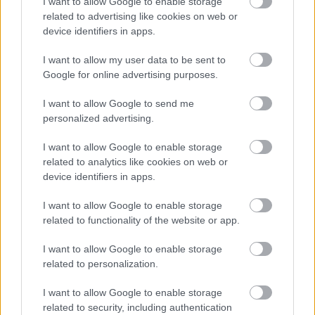
I want to allow Google to enable storage
related to advertising like cookies on web or
device identifiers in apps.
I want to allow my user data to be sent to
Google for online advertising purposes.
I want to allow Google to send me
personalized advertising.
ENERGIATAKARÉKOSSÁG: KORÁBBAN KEZDŐDIK
A GYŐRI AUDI ETO KC PÉNTEKI FELKÉSZÜLÉSI
MÉRKŐZÉSE
I want to allow Google to enable storage
related to analytics like cookies on web or
Az energiaellátás tehermentesítése érdekében másfél órával
device identifiers in apps.
előrébb hozták a Brest Bretagne Handball elleni találkozó
kezdését.
I want to allow Google to enable storage
related to functionality of the website or app.
1 hozzászólás
I want to allow Google to enable storage
related to personalization.
I want to allow Google to enable storage
related to security, including authentication