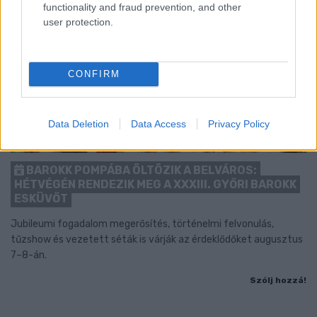
functionality and fraud prevention, and other
user protection.
CONFIRM
Data Deletion
Data Access
Privacy Policy
BAROKK POMPÁBA ÖLTÖZIK A BELVÁROS:
HÉTVÉGÉN RENDEZIK MEG A XXXIII. GYŐRI BAROKK
ESKÜVŐT
Jubileumi fogadalom megerősítés, történelmi felvonulás,
tűzshow és vezetett séták is várják az érdeklődőket augusztus
7–8-án.
Szólj hozzá!