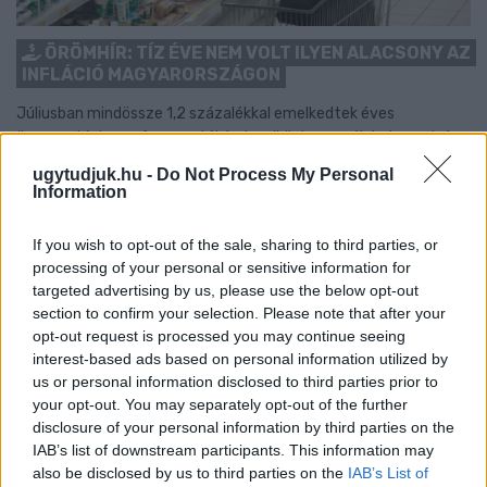
ÖRÖMHÍR: TÍZ ÉVE NEM VOLT ILYEN ALACSONY AZ
INFLÁCIÓ MAGYARORSZÁGON
Júliusban mindössze 1,2 százalékkal emelkedtek éves
összevetésben a fogyasztói árak, miközben az élelmiszerek ára
már csökkent.
ugytudjuk.hu -
Do Not Process My Personal
Information
Szólj hozzá!
If you wish to opt-out of the sale, sharing to third parties, or
processing of your personal or sensitive information for
targeted advertising by us, please use the below opt-out
section to confirm your selection. Please note that after your
opt-out request is processed you may continue seeing
interest-based ads based on personal information utilized by
us or personal information disclosed to third parties prior to
your opt-out. You may separately opt-out of the further
disclosure of your personal information by third parties on the
IAB’s list of downstream participants. This information may
also be disclosed by us to third parties on the
IAB’s List of