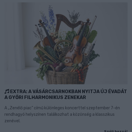
EXTRA: A VÁSÁRCSARNOKBAN NYITJA ÚJ ÉVADÁT
A GYŐRI FILHARMONIKUS ZENEKAR
A „Zenélő piac” című különleges koncerttel szeptember 7-én
rendhagyó helyszínen találkozhat a közönség a klasszikus
zenével.
Szólj hozzá!