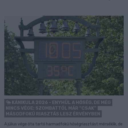
KÁNIKULA 2026 - ENYHÜL A HŐSÉG, DE MÉG
NINCS VÉGE: SZOMBATTÓL MÁR “CSAK”
MÁSODFOKÚ RIASZTÁS LESZ ÉRVÉNYBEN
A július vége óta tartó harmadfokú hőségriasztást mérséklik, de