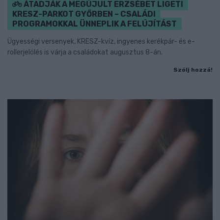
ÁTADJÁK A MEGÚJULT ERZSÉBET LIGETI
KRESZ-PARKOT GYŐRBEN – CSALÁDI
PROGRAMOKKAL ÜNNEPLIK A FELÚJÍTÁST
Ügyességi versenyek, KRESZ-kvíz, ingyenes kerékpár- és e-
rollerjelölés is várja a családokat augusztus 8-án.
Szólj hozzá!