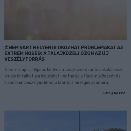
NEM VÁRT HELYEN IS OKOZHAT PROBLÉMÁKAT AZ
EXTRÉM HŐSÉG: A TALAJKÖZELI ÓZON AZ ÚJ
VESZÉLYFORRÁS
A forró, napos időjárás kedvez a talajközeli ózon kialakulásának,
amely irritálhatja a légutakat, ronthatja a tüdő működését és
különösen veszélyes lehet a krónikus betegek számára.
Szólj hozzá!