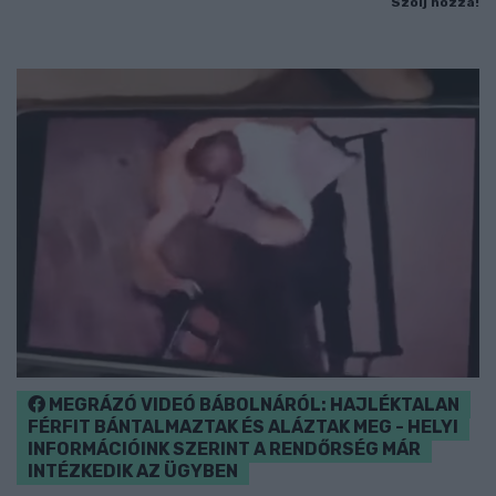
Szólj hozzá!
MEGRÁZÓ VIDEÓ BÁBOLNÁRÓL: HAJLÉKTALAN
FÉRFIT BÁNTALMAZTAK ÉS ALÁZTAK MEG - HELYI
INFORMÁCIÓINK SZERINT A RENDŐRSÉG MÁR
INTÉZKEDIK AZ ÜGYBEN