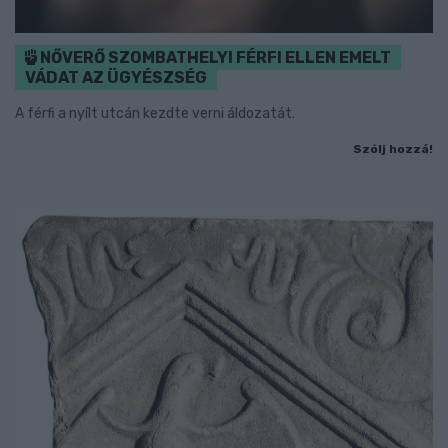
NŐVERŐ SZOMBATHELYI FÉRFI ELLEN EMELT
VÁDAT AZ ÜGYÉSZSÉG
A férfi a nyílt utcán kezdte verni áldozatát.
Szólj hozzá!