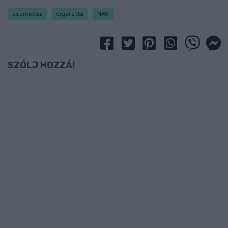
csempész
cigaretta
NAV
SZÓLJ HOZZÁ!