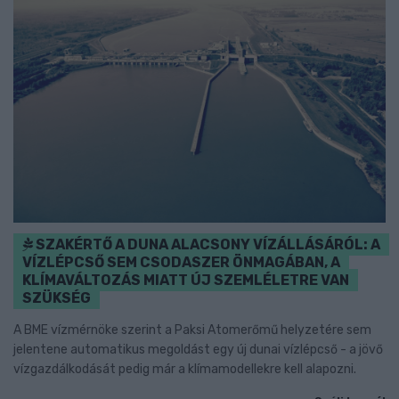
SZAKÉRTŐ A DUNA ALACSONY VÍZÁLLÁSÁRÓL: A
VÍZLÉPCSŐ SEM CSODASZER ÖNMAGÁBAN, A
KLÍMAVÁLTOZÁS MIATT ÚJ SZEMLÉLETRE VAN
SZÜKSÉG
A BME vízmérnöke szerint a Paksi Atomerőmű helyzetére sem
jelentene automatikus megoldást egy új dunai vízlépcső - a jövő
vízgazdálkodását pedig már a klímamodellekre kell alapozni.