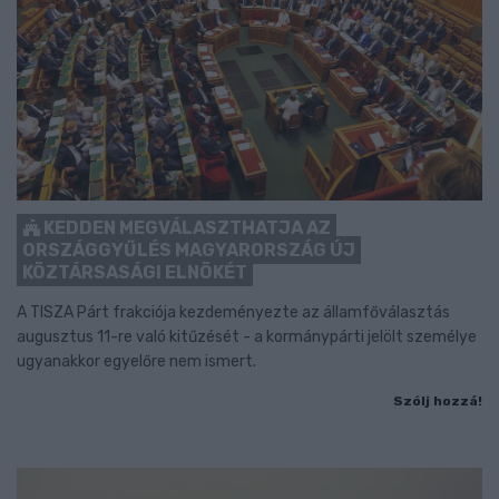
KEDDEN MEGVÁLASZTHATJA AZ
ORSZÁGGYŰLÉS MAGYARORSZÁG ÚJ
KÖZTÁRSASÁGI ELNÖKÉT
A TISZA Párt frakciója kezdeményezte az államfőválasztás
augusztus 11-re való kitűzését - a kormánypárti jelölt személye
ugyanakkor egyelőre nem ismert.
Szólj hozzá!