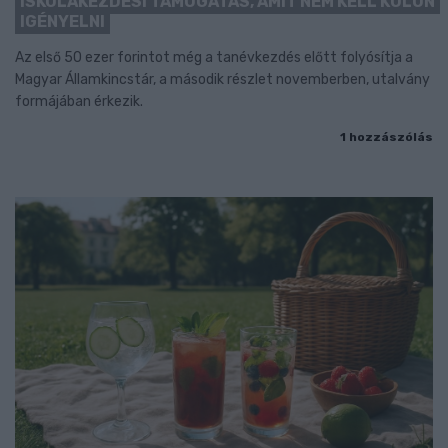
ISKOLAKEZDÉSI TÁMOGATÁS, AMIT NEM KELL KÜLÖN
IGÉNYELNI
Az első 50 ezer forintot még a tanévkezdés előtt folyósítja a
Magyar Államkincstár, a második részlet novemberben, utalvány
formájában érkezik.
1 hozzászólás