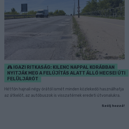
IGAZI RITKASÁG: KILENC NAPPAL KORÁBBAN
NYITJÁK MEG A FELÚJÍTÁS ALATT ÁLLÓ HECSEI ÚTI
FELÜLJÁRÓT
Hétfőn hajnali négy órától ismét minden közlekedő használhatja
az átkelőt, az autóbuszok is visszatérnek eredeti útvonalukra.
Szólj hozzá!