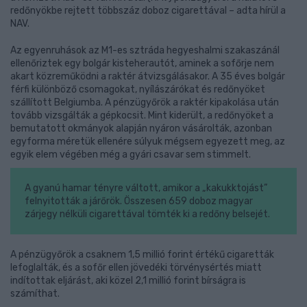
redőnyökbe rejtett többszáz doboz cigarettával – adta hírül a
NAV.
Az egyenruhások az M1-es sztráda hegyeshalmi szakaszánál
ellenőriztek egy bolgár kisteherautót, aminek a sofőrje nem
akart közreműködni a raktér átvizsgálásakor. A 35 éves bolgár
férfi különböző csomagokat, nyílászárókat és redőnyöket
szállított Belgiumba. A pénzügyőrök a raktér kipakolása után
tovább vizsgálták a gépkocsit. Mint kiderült, a redőnyöket a
bemutatott okmányok alapján nyáron vásárolták, azonban
egyforma méretük ellenére súlyuk mégsem egyezett meg, az
egyik elem végében még a gyári csavar sem stimmelt.
A gyanú hamar tényre váltott, amikor a „kakukktojást”
felnyitották a járőrök. Összesen 659 doboz magyar
zárjegy nélküli cigarettával tömték ki a redőny belsejét.
A pénzügyőrök a csaknem 1,5 millió forint értékű cigaretták
lefoglalták, és a sofőr ellen jövedéki törvénysértés miatt
indítottak eljárást, aki közel 2,1 millió forint bírságra is
számíthat.