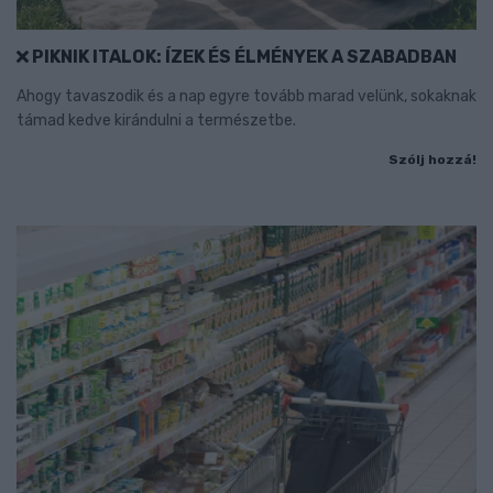
PIKNIK ITALOK: ÍZEK ÉS ÉLMÉNYEK A SZABADBAN
Ahogy tavaszodik és a nap egyre tovább marad velünk, sokaknak
támad kedve kirándulni a természetbe.
Szólj hozzá!