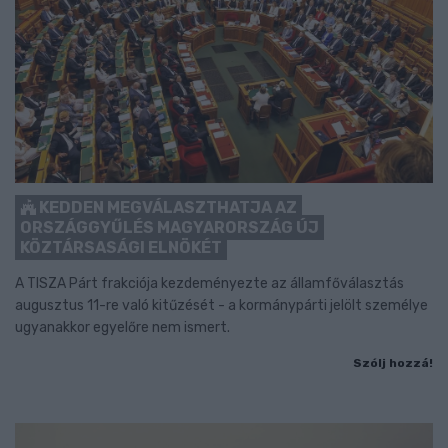
KEDDEN MEGVÁLASZTHATJA AZ
ORSZÁGGYŰLÉS MAGYARORSZÁG ÚJ
KÖZTÁRSASÁGI ELNÖKÉT
A TISZA Párt frakciója kezdeményezte az államfőválasztás
augusztus 11-re való kitűzését - a kormánypárti jelölt személye
ugyanakkor egyelőre nem ismert.
Szólj hozzá!