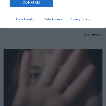
ÁTADJÁK A MEGÚJULT ERZSÉBET LIGETI
CONFIRM
KRESZ-PARKOT GYŐRBEN – CSALÁDI
PROGRAMOKKAL ÜNNEPLIK A FELÚJÍTÁST
Data Deletion
Data Access
Privacy Policy
Ügyességi versenyek, KRESZ-kvíz, ingyenes kerékpár- és e-
rollerjelölés is várja a családokat augusztus 8-án.
Szólj hozzá!