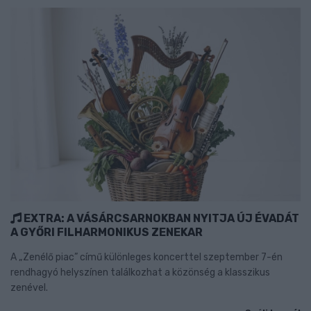
EXTRA: A VÁSÁRCSARNOKBAN NYITJA ÚJ ÉVADÁT
A GYŐRI FILHARMONIKUS ZENEKAR
A „Zenélő piac” című különleges koncerttel szeptember 7-én
rendhagyó helyszínen találkozhat a közönség a klasszikus
zenével.