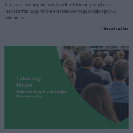
A felvételen egy padon alvó férfit ütnek meg, majd arra
kényszerítik, hogy térdre ereszkedve megcsókolja egyikük
bakancsát.
1 hozzászólás