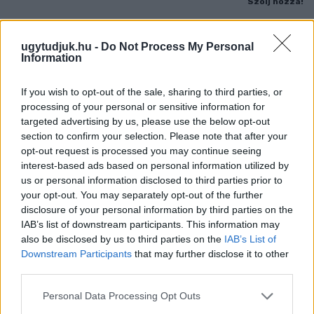
Szólj hozzá!
ugytudjuk.hu -
Do Not Process My Personal
Information
If you wish to opt-out of the sale, sharing to third parties, or
processing of your personal or sensitive information for
targeted advertising by us, please use the below opt-out
section to confirm your selection. Please note that after your
opt-out request is processed you may continue seeing
interest-based ads based on personal information utilized by
us or personal information disclosed to third parties prior to
your opt-out. You may separately opt-out of the further
disclosure of your personal information by third parties on the
IAB’s list of downstream participants. This information may
also be disclosed by us to third parties on the
IAB’s List of
Downstream Participants
that may further disclose it to other
PERL, VÁRADI ÉS TANOH DEZ IS OTT VAN A FÉRFI
third parties.
KOSÁRLABDA-VÁLOGATOTT SZŰKÍTETT
KERETÉBEN
Please note that this website/app uses one or more Google
Personal Data Processing Opt Outs
services and may gather and store information including but
Észtország, Szlovénia és Svédország következik.