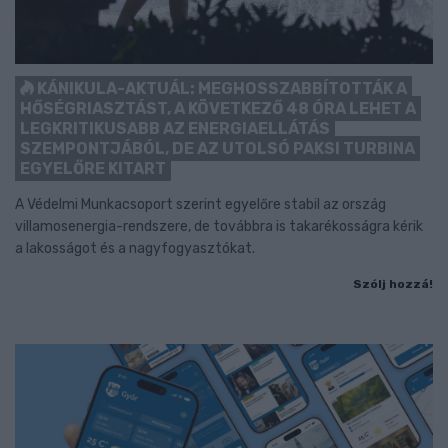
KÁNIKULA-AKTUÁL: MEGHOSSZABBÍTOTTÁK A
HŐSÉGRIASZTÁST, A KÖVETKEZŐ 48 ÓRA LEHET A
LEGKRITIKUSABB AZ ENERGIAELLÁTÁS
SZEMPONTJÁBÓL, DE AZ UTOLSÓ PAKSI TURBINA
EGYELŐRE KITART
A Védelmi Munkacsoport szerint egyelőre stabil az ország
villamosenergia-rendszere, de továbbra is takarékosságra kérik
a lakosságot és a nagyfogyasztókat.
Szólj hozzá!