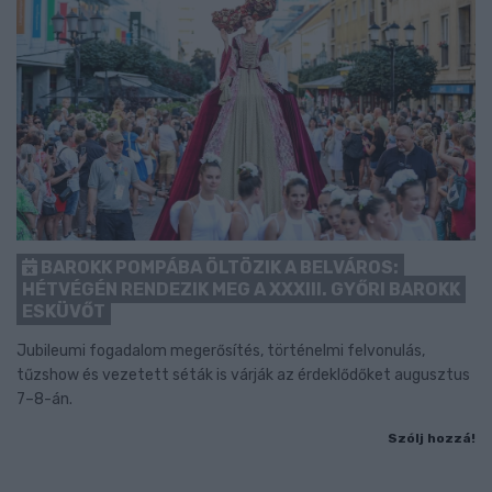
BAROKK POMPÁBA ÖLTÖZIK A BELVÁROS:
HÉTVÉGÉN RENDEZIK MEG A XXXIII. GYŐRI BAROKK
ESKÜVŐT
Jubileumi fogadalom megerősítés, történelmi felvonulás,
tűzshow és vezetett séták is várják az érdeklődőket augusztus
7–8-án.
Szólj hozzá!