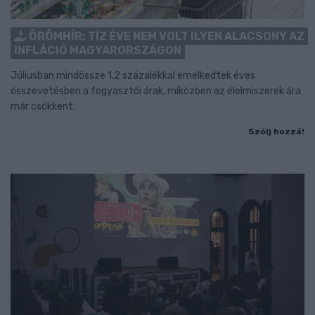
ÖRÖMHÍR: TÍZ ÉVE NEM VOLT ILYEN ALACSONY AZ
INFLÁCIÓ MAGYARORSZÁGON
Júliusban mindössze 1,2 százalékkal emelkedtek éves
összevetésben a fogyasztói árak, miközben az élelmiszerek ára
már csökkent.
Szólj hozzá!