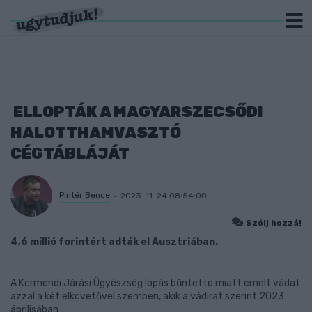
ELLOPTÁK A MAGYARSZECSŐDI
HALOTTHAMVASZTÓ
CÉGTÁBLÁJÁT
Pintér Bence
2023-11-24 08:54:00
Szólj hozzá!
4,6 millió forintért adták el Ausztriában.
A Körmendi Járási Ügyészség lopás bűntette miatt emelt vádat
azzal a két elkövetővel szemben, akik a vádirat szerint 2023
áprilisában