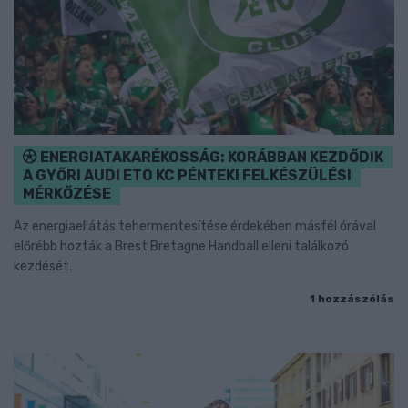
ENERGIATAKARÉKOSSÁG: KORÁBBAN KEZDŐDIK
A GYŐRI AUDI ETO KC PÉNTEKI FELKÉSZÜLÉSI
MÉRKŐZÉSE
Az energiaellátás tehermentesítése érdekében másfél órával
előrébb hozták a Brest Bretagne Handball elleni találkozó
kezdését.
1 hozzászólás