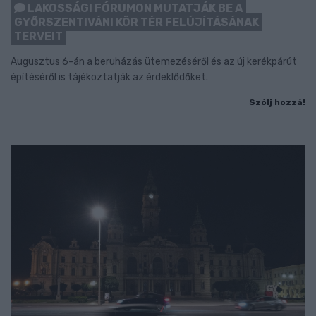
LAKOSSÁGI FÓRUMON MUTATJÁK BE A
GYŐRSZENTIVÁNI KÖR TÉR FELÚJÍTÁSÁNAK
TERVEIT
Augusztus 6-án a beruházás ütemezéséről és az új kerékpárút
építéséről is tájékoztatják az érdeklődőket.
Szólj hozzá!