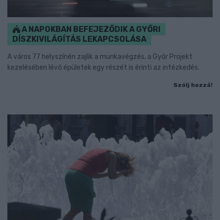
A NAPOKBAN BEFEJEZŐDIK A GYŐRI
DÍSZKIVILÁGÍTÁS LEKAPCSOLÁSA
A város 77 helyszínén zajlik a munkavégzés, a Győr Projekt
kezelésében lévő épületek egy részét is érinti az intézkedés.
Szólj hozzá!