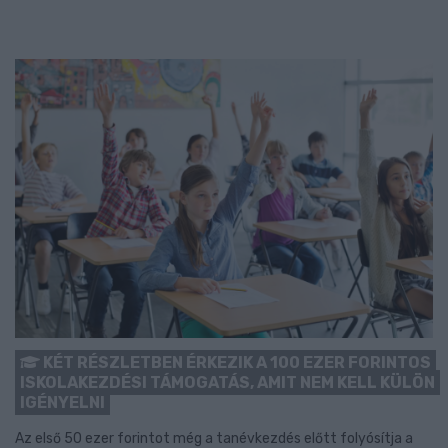
KÉT RÉSZLETBEN ÉRKEZIK A 100 EZER FORINTOS
ISKOLAKEZDÉSI TÁMOGATÁS, AMIT NEM KELL KÜLÖN
IGÉNYELNI
Az első 50 ezer forintot még a tanévkezdés előtt folyósítja a