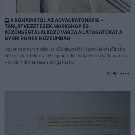
A RÓMAIAKTÓL AZ AGYAGKATONÁKIG –
TÁRLATVEZETÉSEK, WORKSHOP ÉS
KÖZÖNSÉGTALÁLKOZÓ VÁRJA A LÁTOGATÓKAT A
GYŐRI RÓMER MÚZEUMBAN
Ingyenes programokkal és különleges kiállításokkal készülnek a
hét második felére, a hőségriadó idején ráadásul a Várkazamata
– Kőtár is díjmentesen látogatható.
Szólj hozzá!