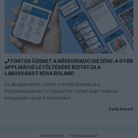
FONTOS ÜZENET A HŐSÉGRIADÓ IDEJÉRE: A GYŐR
APPLIKÁCIÓ LETÖLTÉSÉRE BIZTATJA A
LAKOSSÁGOT KÓSA ROLAND
Az alpolgármester szerint a rendkívüli kánikula a
közműrendszereket is fokozottan terheli, ezért érdemes
bekapcsolni a push értesítéseket.
Szólj hozzá!
IMPRESSZUM
MÉDIAAJÁNLAT