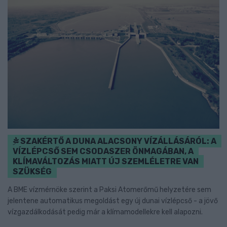
SZAKÉRTŐ A DUNA ALACSONY VÍZÁLLÁSÁRÓL: A
VÍZLÉPCSŐ SEM CSODASZER ÖNMAGÁBAN, A
KLÍMAVÁLTOZÁS MIATT ÚJ SZEMLÉLETRE VAN
SZÜKSÉG
A BME vízmérnöke szerint a Paksi Atomerőmű helyzetére sem
jelentene automatikus megoldást egy új dunai vízlépcső - a jövő
vízgazdálkodását pedig már a klímamodellekre kell alapozni.