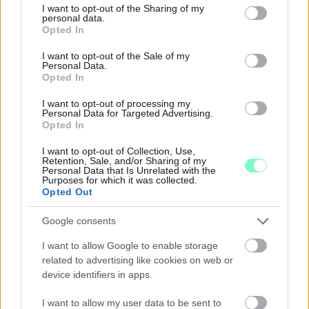
not limited to your visit or usage behaviour. You may click to
I want to opt-out of the Sharing of my
personal data.
Szólj hozzá!
grant or deny consent to Google and its third-party tags to
Opted In
use your data for below specified purposes in below Google
consent section.
I want to opt-out of the Sale of my
Personal Data.
Opted In
I want to opt-out of processing my
Personal Data for Targeted Advertising.
Opted In
I want to opt-out of Collection, Use,
Retention, Sale, and/or Sharing of my
Personal Data that Is Unrelated with the
Purposes for which it was collected.
Opted Out
Google consents
I want to allow Google to enable storage
related to advertising like cookies on web or
MAGYAR PÉTER: 868 MILLIÁRD FORINTOS
device identifiers in apps.
BERUHÁZÁSI CSOMAGGAL ERŐSÍTIK
MAGYARORSZÁG ENERGIAELLÁTÁSÁT, MIKÖZBEN
I want to allow my user data to be sent to