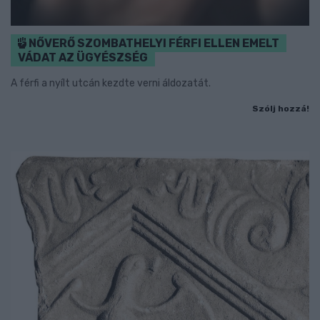
NŐVERŐ SZOMBATHELYI FÉRFI ELLEN EMELT
VÁDAT AZ ÜGYÉSZSÉG
A férfi a nyílt utcán kezdte verni áldozatát.
Szólj hozzá!