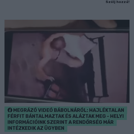
Szólj hozzá!
MEGRÁZÓ VIDEÓ BÁBOLNÁRÓL: HAJLÉKTALAN
FÉRFIT BÁNTALMAZTAK ÉS ALÁZTAK MEG - HELYI
INFORMÁCIÓINK SZERINT A RENDŐRSÉG MÁR
INTÉZKEDIK AZ ÜGYBEN