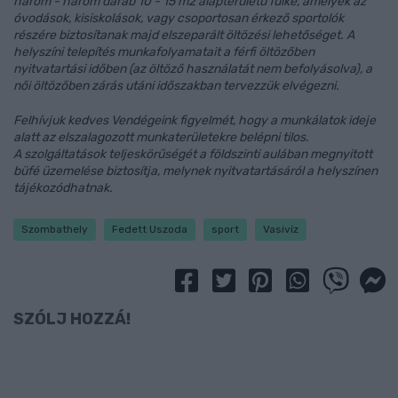
három - három darab 10 - 15 m2 alapterületű fülke, amelyek az
óvodások, kisiskolások, vagy csoportosan érkező sportolók
részére biztosítanak majd elszeparált öltözési lehetőséget. A
helyszíni telepítés munkafolyamatait a férfi öltözőben
nyitvatartási időben (az öltöző használatát nem befolyásolva), a
női öltözőben zárás utáni időszakban tervezzük elvégezni.
Felhívjuk kedves Vendégeink figyelmét, hogy a munkálatok ideje
alatt az elszalagozott munkaterületekre belépni tilos.
A szolgáltatások teljeskörűségét a földszinti aulában megnyitott
büfé üzemelése biztosítja, melynek nyitvatartásáról a helyszínen
tájékozódhatnak.
Szombathely
Fedett Uszoda
sport
Vasivíz
SZÓLJ HOZZÁ!