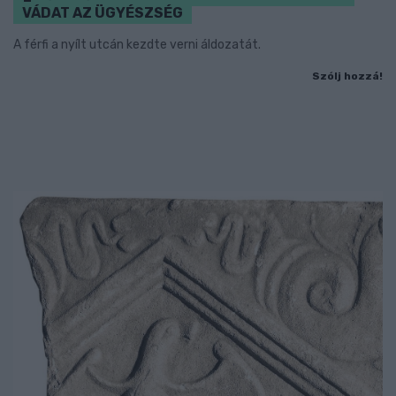
VÁDAT AZ ÜGYÉSZSÉG
A férfi a nyílt utcán kezdte verni áldozatát.
Szólj hozzá!