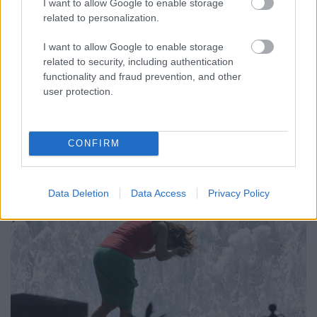
I want to allow Google to enable storage
related to personalization.
A NAPOKBAN BEFEJEZŐDIK A GYŐRI
I want to allow Google to enable storage
DÍSZKIVILÁGÍTÁS LEKAPCSOLÁSA
related to security, including authentication
functionality and fraud prevention, and other
A város 77 helyszínén zajlik a munkavégzés, a Győr Projekt
user protection.
kezelésében lévő épületek egy részét is érinti az intézkedés.
Szólj hozzá!
CONFIRM
Data Deletion
Data Access
Privacy Policy