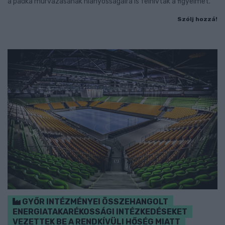
a padka murvázásának hiányosságaira is felhívták a figyelmet.
Szólj hozzá!
GYŐR INTÉZMÉNYEI ÖSSZEHANGOLT
ENERGIATAKARÉKOSSÁGI INTÉZKEDÉSEKET
VEZETTEK BE A RENDKÍVÜLI HŐSÉG MIATT