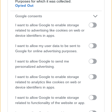
Purposes for which it was collected.
LAKOSSÁGI FÓRUMON MUTATJÁK BE A
Opted Out
GYŐRSZENTIVÁNI KÖR TÉR FELÚJÍTÁSÁNAK
TERVEIT
Google consents
Augusztus 6-án a beruházás ütemezéséről és az új kerékpárút
I want to allow Google to enable storage
építéséről is tájékoztatják az érdeklődőket.
related to advertising like cookies on web or
device identifiers in apps.
Szólj hozzá!
I want to allow my user data to be sent to
Google for online advertising purposes.
I want to allow Google to send me
personalized advertising.
I want to allow Google to enable storage
related to analytics like cookies on web or
device identifiers in apps.
I want to allow Google to enable storage
related to functionality of the website or app.