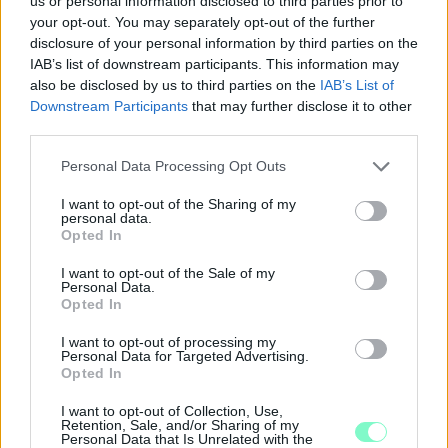
us or personal information disclosed to third parties prior to
A felvételen egy padon alvó férfit ütnek meg, majd arra
your opt-out. You may separately opt-out of the further
kényszerítik, hogy térdre ereszkedve megcsókolja egyikük
disclosure of your personal information by third parties on the
IAB’s list of downstream participants. This information may
bakancsát.
also be disclosed by us to third parties on the
IAB’s List of
1 hozzászólás
Downstream Participants
that may further disclose it to other
third parties.
Please note that this website/app uses one or more Google
Personal Data Processing Opt Outs
services and may gather and store information including but
not limited to your visit or usage behaviour. You may click to
I want to opt-out of the Sharing of my
personal data.
grant or deny consent to Google and its third-party tags to
Opted In
use your data for below specified purposes in below Google
consent section.
I want to opt-out of the Sale of my
Personal Data.
Opted In
I want to opt-out of processing my
Personal Data for Targeted Advertising.
Opted In
I want to opt-out of Collection, Use,
Retention, Sale, and/or Sharing of my
Personal Data that Is Unrelated with the