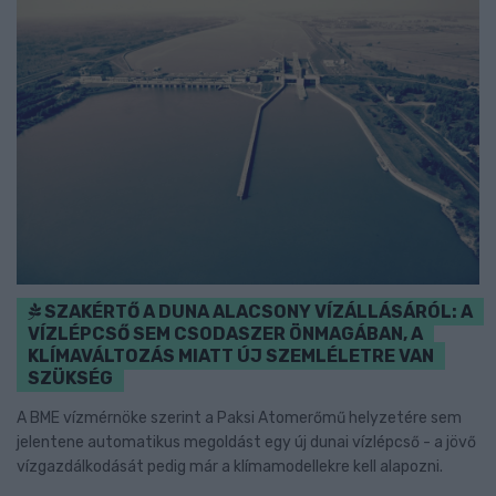
SZAKÉRTŐ A DUNA ALACSONY VÍZÁLLÁSÁRÓL: A
VÍZLÉPCSŐ SEM CSODASZER ÖNMAGÁBAN, A
KLÍMAVÁLTOZÁS MIATT ÚJ SZEMLÉLETRE VAN
SZÜKSÉG
A BME vízmérnöke szerint a Paksi Atomerőmű helyzetére sem
jelentene automatikus megoldást egy új dunai vízlépcső - a jövő
vízgazdálkodását pedig már a klímamodellekre kell alapozni.