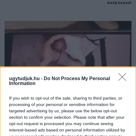
Szólj hozzá!
ugytudjuk.hu -
Do Not Process My Personal
Information
If you wish to opt-out of the sale, sharing to third parties, or
processing of your personal or sensitive information for
targeted advertising by us, please use the below opt-out
MEGRÁZÓ VIDEÓ BÁBOLNÁRÓL: HAJLÉKTALAN
section to confirm your selection. Please note that after your
FÉRFIT BÁNTALMAZTAK ÉS ALÁZTAK MEG - HELYI
opt-out request is processed you may continue seeing
INFORMÁCIÓINK SZERINT A RENDŐRSÉG MÁR
interest-based ads based on personal information utilized by
INTÉZKEDIK AZ ÜGYBEN