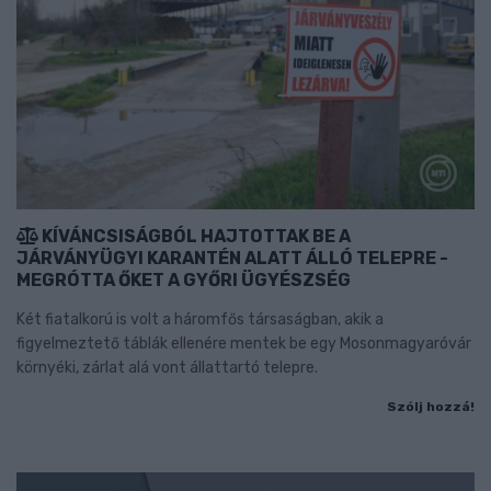
KÍVÁNCSISÁGBÓL HAJTOTTAK BE A
JÁRVÁNYÜGYI KARANTÉN ALATT ÁLLÓ TELEPRE -
MEGRÓTTA ŐKET A GYŐRI ÜGYÉSZSÉG
Két fiatalkorú is volt a háromfős társaságban, akik a
figyelmeztető táblák ellenére mentek be egy Mosonmagyaróvár
környéki, zárlat alá vont állattartó telepre.
Szólj hozzá!