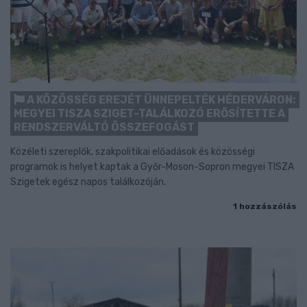
A KÖZÖSSÉG EREJÉT ÜNNEPELTÉK HÉDERVÁRON:
MEGYEI TISZA SZIGET-TALÁLKOZÓ ERŐSÍTETTE A
RENDSZERVÁLTÓ ÖSSZEFOGÁST
Közéleti szereplők, szakpolitikai előadások és közösségi
programok is helyet kaptak a Győr-Moson-Sopron megyei TISZA
Szigetek egész napos találkozóján.
1 hozzászólás