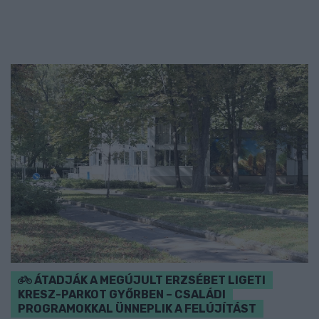
ÁTADJÁK A MEGÚJULT ERZSÉBET LIGETI
KRESZ-PARKOT GYŐRBEN – CSALÁDI
PROGRAMOKKAL ÜNNEPLIK A FELÚJÍTÁST