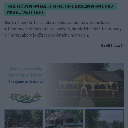
A MOZI NEM HALT MEG, DE LASSAN NEM LESZ
MIVEL VETÍTENI
Nem a mozi tűnt el az életünkből, hanem az a technikai és
intézményi háttér került veszélybe, amely lehetővé teszi, hogy
a film továbbra is közösségi élmény maradjon.
Szólj hozzá!