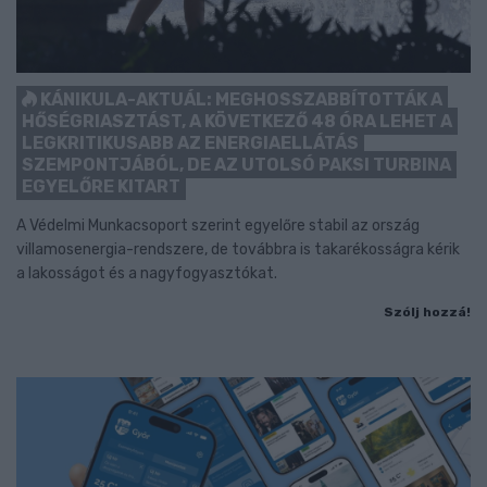
KÁNIKULA-AKTUÁL: MEGHOSSZABBÍTOTTÁK A
HŐSÉGRIASZTÁST, A KÖVETKEZŐ 48 ÓRA LEHET A
LEGKRITIKUSABB AZ ENERGIAELLÁTÁS
SZEMPONTJÁBÓL, DE AZ UTOLSÓ PAKSI TURBINA
EGYELŐRE KITART
A Védelmi Munkacsoport szerint egyelőre stabil az ország
villamosenergia-rendszere, de továbbra is takarékosságra kérik
a lakosságot és a nagyfogyasztókat.
Szólj hozzá!