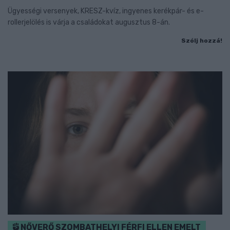
Ügyességi versenyek, KRESZ-kvíz, ingyenes kerékpár- és e-
rollerjelölés is várja a családokat augusztus 8-án.
Szólj hozzá!
NŐVERŐ SZOMBATHELYI FÉRFI ELLEN EMELT