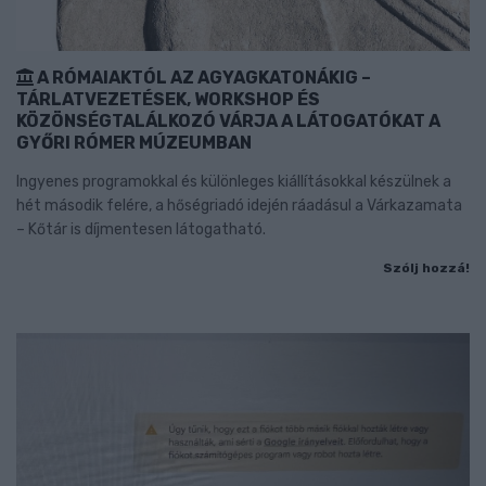
A RÓMAIAKTÓL AZ AGYAGKATONÁKIG –
TÁRLATVEZETÉSEK, WORKSHOP ÉS
KÖZÖNSÉGTALÁLKOZÓ VÁRJA A LÁTOGATÓKAT A
GYŐRI RÓMER MÚZEUMBAN
Ingyenes programokkal és különleges kiállításokkal készülnek a
hét második felére, a hőségriadó idején ráadásul a Várkazamata
– Kőtár is díjmentesen látogatható.
Szólj hozzá!