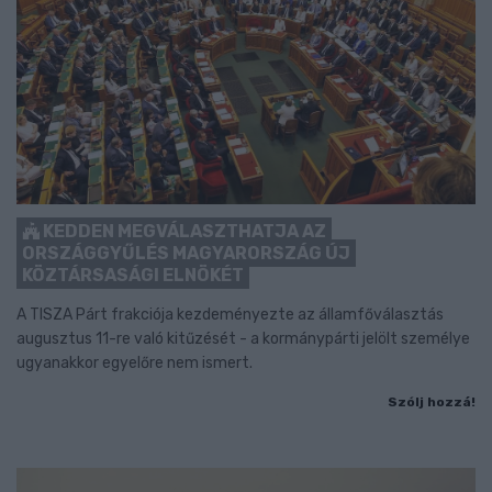
KEDDEN MEGVÁLASZTHATJA AZ
ORSZÁGGYŰLÉS MAGYARORSZÁG ÚJ
KÖZTÁRSASÁGI ELNÖKÉT
A TISZA Párt frakciója kezdeményezte az államfőválasztás
augusztus 11-re való kitűzését - a kormánypárti jelölt személye
ugyanakkor egyelőre nem ismert.
Szólj hozzá!