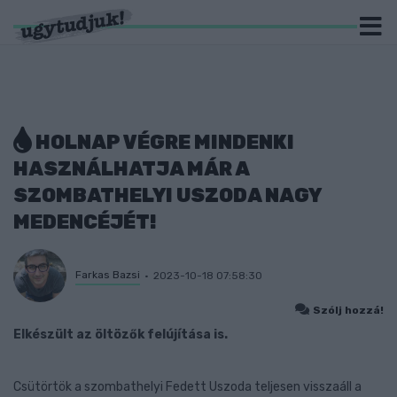
HOLNAP VÉGRE MINDENKI
HASZNÁLHATJA MÁR A
SZOMBATHELYI USZODA NAGY
MEDENCÉJÉT!
Farkas Bazsi
2023-10-18 07:58:30
Szólj hozzá!
Elkészült az öltözők felújítása is.
Csütörtök a szombathelyi Fedett Uszoda teljesen visszaáll a