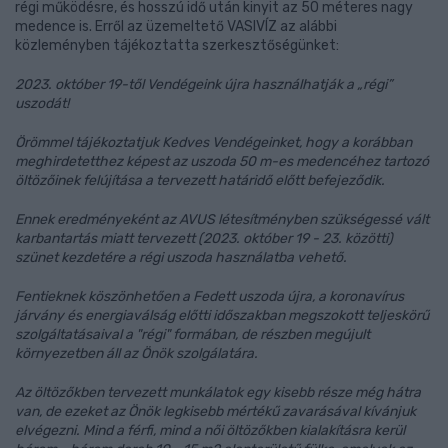
régi működésre, és hosszú idő után kinyit az 50 méteres nagy
medence is. Erről az üzemeltető VASIVÍZ az alábbi
közleményben tájékoztatta szerkesztőségünket:
2023. október 19-től Vendégeink újra használhatják a „régi”
uszodát!
Örömmel tájékoztatjuk Kedves Vendégeinket, hogy a korábban
meghirdetetthez képest az uszoda 50 m-es medencéhez tartozó
öltözőinek felújítása a tervezett határidő előtt befejeződik.
Ennek eredményeként az AVUS létesítményben szükségessé vált
karbantartás miatt tervezett (2023. október 19 - 23. közötti)
szünet kezdetére a régi uszoda használatba vehető.
Fentieknek köszönhetően a Fedett uszoda újra, a koronavírus
járvány és energiaválság előtti időszakban megszokott teljeskörű
szolgáltatásaival a "régi" formában, de részben megújult
környezetben áll az Önök szolgálatára.
Az öltözőkben tervezett munkálatok egy kisebb része még hátra
van, de ezeket az Önök legkisebb mértékű zavarásával kívánjuk
elvégezni. Mind a férfi, mind a női öltözőkben kialakításra kerül