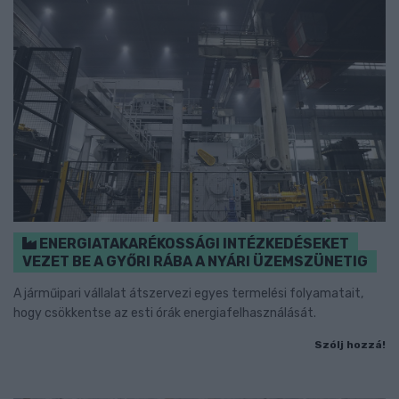
ENERGIATAKARÉKOSSÁGI INTÉZKEDÉSEKET
VEZET BE A GYŐRI RÁBA A NYÁRI ÜZEMSZÜNETIG
A járműipari vállalat átszervezi egyes termelési folyamatait,
hogy csökkentse az esti órák energiafelhasználását.
Szólj hozzá!