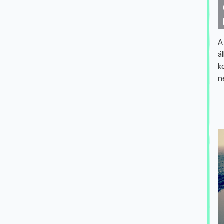
A
á
k
n