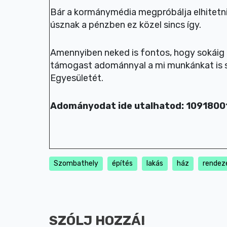
Bár a kormánymédia megpróbálja elhitetni
úsznak a pénzben ez közel sincs így.
Amennyiben neked is fontos, hogy sokáig 
támogast adománnyal a mi munkánkat is s
Egyesületét.
Adományodat ide utalhatod: 109180
Szombathely
építés
lakás
ház
rendezé
SZÓLJ HOZZÁ!