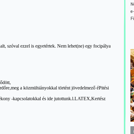
N
e
F