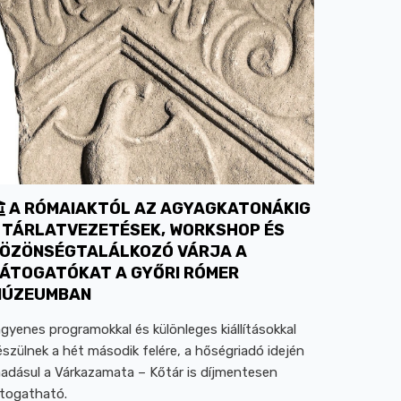
A RÓMAIAKTÓL AZ AGYAGKATONÁKIG
 TÁRLATVEZETÉSEK, WORKSHOP ÉS
ÖZÖNSÉGTALÁLKOZÓ VÁRJA A
ÁTOGATÓKAT A GYŐRI RÓMER
MÚZEUMBAN
ngyenes programokkal és különleges kiállításokkal
észülnek a hét második felére, a hőségriadó idején
áadásul a Várkazamata – Kőtár is díjmentesen
átogatható.