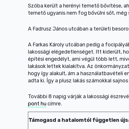
Szóba került a herényi temető bővítése, a
temető ugyanis nem fog bővülni sőt, még 
A Fadrusz János utcában a területi besoro
A Farkas Károly utcában pedig a focipályá
lakossági elégedetlenséget. Itt kiderült, h
építési engedélyt, ami végül több lett, miv
lakások lettek kialakítva. Az önkormányzat
hogy így alakult, ám a használatbavételi 
adta ki. Így a plusz lakás számokkal sajno
További 8 napig várják a lakossági észrev
pont hu
címre.
Támogasd a hatalomtól független újs