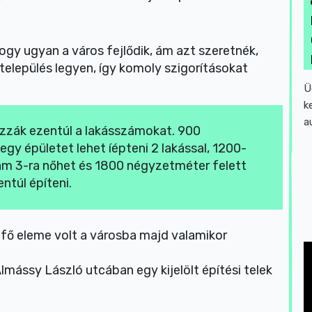
gy ugyan a város fejlődik, ám azt szeretnék,
elepülés legyen, így komoly szigorításokat
Ü
k
a
ozzák ezentúl a lakásszámokat. 900
y épületet lehet íépteni 2 lakással, 1200-
m 3-ra nőhet és 1800 négyzetméter felett
ntúl építeni.
 fő eleme volt a városba majd valamikor
lmássy László utcában egy kijelölt építési telek