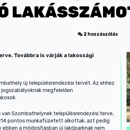
Ó LAKÁSSZÁMO
2 hozzászólás
erve. Továbbra is várják a lakossági
mbathely új településrendezési tervét. Az ehhez
a jogszabályoknak megfelelően
akosok.
 van Szombathelynek településrendezési terve,
114 pontos munkafüzetett alkottak, azt pedig
gy ebben a módosításban új lakóparknak nem