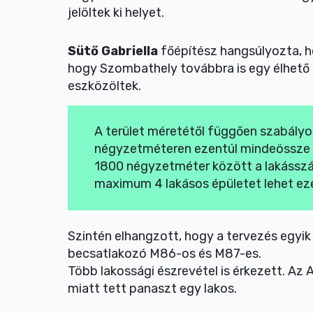
jelöltek ki helyet.
Sütő Gabriella
főépítész hangsúlyozta, ho
hogy Szombathely továbbra is egy élhető t
eszközöltek.
A terület méretétől függően szabály
négyzetméteren ezentúl mindeössze eg
1800 négyzetméter között a lakásszá
maximum 4 lakásos épületet lehet eze
Szintén elhangzott, hogy a tervezés egyik
becsatlakozó M86-os és M87-es.
Több lakossági észrevétel is érkezett. Az A
miatt tett panaszt egy lakos.