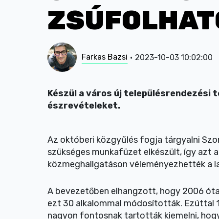
ZSÚFOLHAT
Farkas Bazsi
2023-10-03 10:02:00
Készül a város új településrendezési t
észrevételeket.
Az októberi közgyűlés fogja tárgyalni Szo
szükséges munkafüzet elkészült, így azt 
közmeghallgatáson véleményezhették a l
A bevezetőben elhangzott, hogy 2006 óta
ezt 30 alkalommal módosították. Ezúttal 
nagyon fontosnak tartották kiemelni, ho