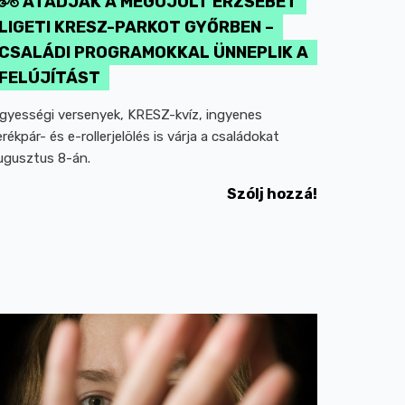
ÁTADJÁK A MEGÚJULT ERZSÉBET
LIGETI KRESZ-PARKOT GYŐRBEN –
CSALÁDI PROGRAMOKKAL ÜNNEPLIK A
FELÚJÍTÁST
gyességi versenyek, KRESZ-kvíz, ingyenes
erékpár- és e-rollerjelölés is várja a családokat
ugusztus 8-án.
Szólj hozzá!