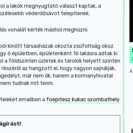
hol a lakók megnyugtató választ kaptak, a
szélesebb véderdősávot telepítenek.
lás vonalát kérték máshol meghúzni.
ból kinőtt társasházak okozta zsúfoltság okoz
ogy 6 épületben, épületenként 16 lakásra adtak ki
el a földszinten üzletek és tárolók helyett szintén
 részéről az hangzott el, hogy nagyon sajnálják,
A
engedélyt, már nem ők, hanem a kormanyhivatal
s nem tudnak mit tenni.
ételeket emailben a
foepitesz kukac szombathely
ágírást!