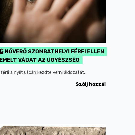
NŐVERŐ SZOMBATHELYI FÉRFI ELLEN
EMELT VÁDAT AZ ÜGYÉSZSÉG
 férfi a nyílt utcán kezdte verni áldozatát.
Szólj hozzá!