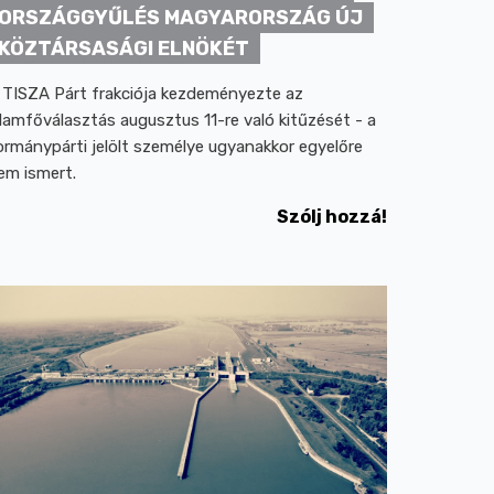
ORSZÁGGYŰLÉS MAGYARORSZÁG ÚJ
KÖZTÁRSASÁGI ELNÖKÉT
 TISZA Párt frakciója kezdeményezte az
llamfőválasztás augusztus 11-re való kitűzését - a
ormánypárti jelölt személye ugyanakkor egyelőre
em ismert.
Szólj hozzá!