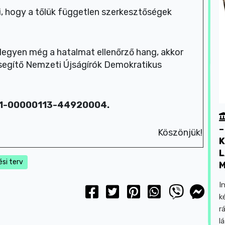
, hogy a tőlük független szerkesztőségek
legyen még a hatalmat ellenőrző hang, akkor
egítő Nemzeti Újságírók Demokratikus
01-00000113-44920004.
–
Köszönjük!
K
L
si terv
I
k
r
l