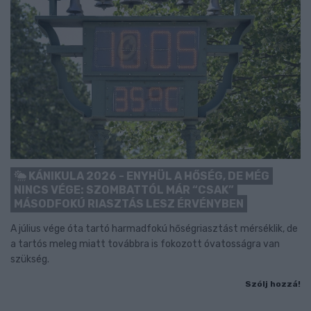
KÁNIKULA 2026 - ENYHÜL A HŐSÉG, DE MÉG
NINCS VÉGE: SZOMBATTÓL MÁR “CSAK”
MÁSODFOKÚ RIASZTÁS LESZ ÉRVÉNYBEN
A július vége óta tartó harmadfokú hőségriasztást mérséklik, de
a tartós meleg miatt továbbra is fokozott óvatosságra van
szükség.
Szólj hozzá!