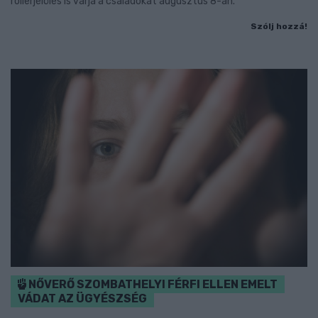
rollerjelölés is várja a családokat augusztus 8-án.
Szólj hozzá!
NŐVERŐ SZOMBATHELYI FÉRFI ELLEN EMELT
VÁDAT AZ ÜGYÉSZSÉG