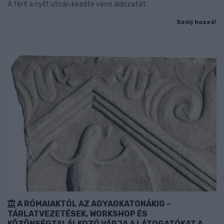
A férfi a nyílt utcán kezdte verni áldozatát.
Szólj hozzá!
A RÓMAIAKTÓL AZ AGYAGKATONÁKIG –
TÁRLATVEZETÉSEK, WORKSHOP ÉS
KÖZÖNSÉGTALÁLKOZÓ VÁRJA A LÁTOGATÓKAT A