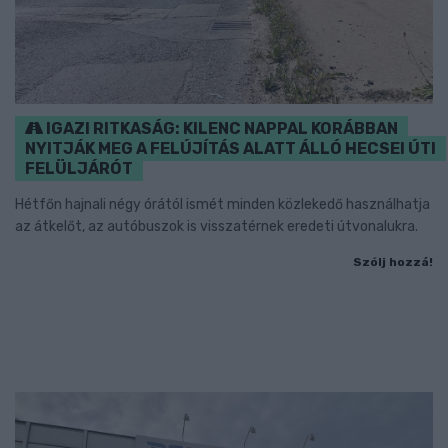
IGAZI RITKASÁG: KILENC NAPPAL KORÁBBAN
NYITJÁK MEG A FELÚJÍTÁS ALATT ÁLLÓ HECSEI ÚTI
FELÜLJÁRÓT
Hétfőn hajnali négy órától ismét minden közlekedő használhatja
az átkelőt, az autóbuszok is visszatérnek eredeti útvonalukra.
Szólj hozzá!