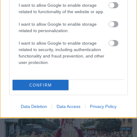
I want to allow Google to enable storage
related to functionality of the website or app.
ENERGIATAKARÉKOSSÁG: KORÁBBAN KEZDŐDIK
I want to allow Google to enable storage
A GYŐRI AUDI ETO KC PÉNTEKI FELKÉSZÜLÉSI
related to personalization.
MÉRKŐZÉSE
Az energiaellátás tehermentesítése érdekében másfél órával
I want to allow Google to enable storage
előrébb hozták a Brest Bretagne Handball elleni találkozó
related to security, including authentication
functionality and fraud prevention, and other
kezdését.
user protection.
1 hozzászólás
CONFIRM
Data Deletion
Data Access
Privacy Policy