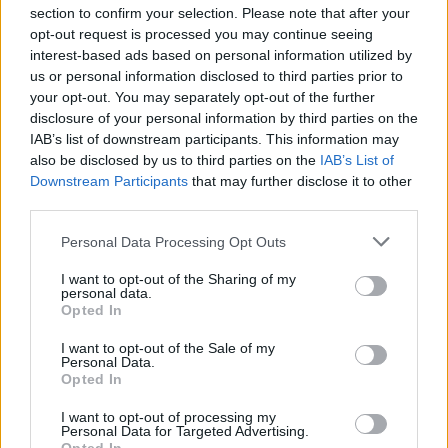
section to confirm your selection. Please note that after your
összevetésben a fogyasztói árak, miközben az élelmiszerek ára
opt-out request is processed you may continue seeing
már csökkent.
interest-based ads based on personal information utilized by
us or personal information disclosed to third parties prior to
Szólj hozzá!
your opt-out. You may separately opt-out of the further
disclosure of your personal information by third parties on the
IAB’s list of downstream participants. This information may
also be disclosed by us to third parties on the
IAB’s List of
Downstream Participants
that may further disclose it to other
third parties.
Please note that this website/app uses one or more Google
Personal Data Processing Opt Outs
services and may gather and store information including but
not limited to your visit or usage behaviour. You may click to
I want to opt-out of the Sharing of my
personal data.
grant or deny consent to Google and its third-party tags to
Opted In
use your data for below specified purposes in below Google
consent section.
I want to opt-out of the Sale of my
Personal Data.
Opted In
I want to opt-out of processing my
Personal Data for Targeted Advertising.
A BAROKK ÖSSZES ÁRNYALATA ÉS MÉG EGY SOR