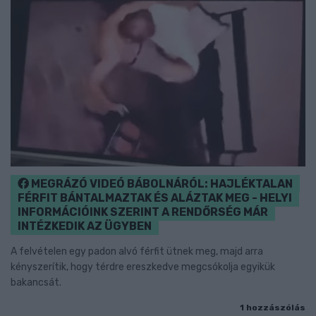
MEGRÁZÓ VIDEÓ BÁBOLNÁRÓL: HAJLÉKTALAN
FÉRFIT BÁNTALMAZTAK ÉS ALÁZTAK MEG - HELYI
INFORMÁCIÓINK SZERINT A RENDŐRSÉG MÁR
INTÉZKEDIK AZ ÜGYBEN
A felvételen egy padon alvó férfit ütnek meg, majd arra
kényszerítik, hogy térdre ereszkedve megcsókolja egyikük
bakancsát.
1 hozzászólás