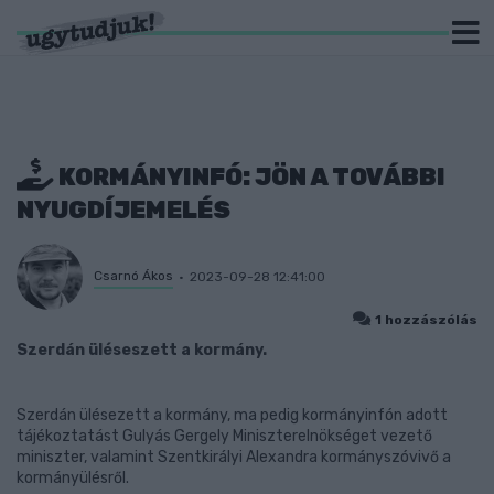
KORMÁNYINFÓ: JÖN A TOVÁBBI
NYUGDÍJEMELÉS
Csarnó Ákos
2023-09-28 12:41:00
1 hozzászólás
Szerdán üléseszett a kormány.
Szerdán ülésezett a kormány, ma pedig kormányinfón adott
tájékoztatást Gulyás Gergely Miniszterelnökséget vezető
miniszter, valamint Szentkirályi Alexandra kormányszóvivő a
kormányülésről.