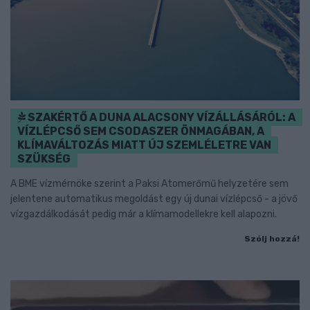
SZAKÉRTŐ A DUNA ALACSONY VÍZÁLLÁSÁRÓL: A
VÍZLÉPCSŐ SEM CSODASZER ÖNMAGÁBAN, A
KLÍMAVÁLTOZÁS MIATT ÚJ SZEMLÉLETRE VAN
SZÜKSÉG
A BME vízmérnöke szerint a Paksi Atomerőmű helyzetére sem
jelentene automatikus megoldást egy új dunai vízlépcső - a jövő
vízgazdálkodását pedig már a klímamodellekre kell alapozni.
Szólj hozzá!