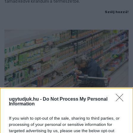
támad kedve kirándulni a természetbe.
Szólj hozzá!
ugytudjuk.hu -
Do Not Process My Personal
Information
ÖRÖMHÍR: TÍZ ÉVE NEM VOLT ILYEN ALACSONY AZ
If you wish to opt-out of the sale, sharing to third parties, or
INFLÁCIÓ MAGYARORSZÁGON
processing of your personal or sensitive information for
targeted advertising by us, please use the below opt-out
Júliusban mindössze 1,2 százalékkal emelkedtek éves