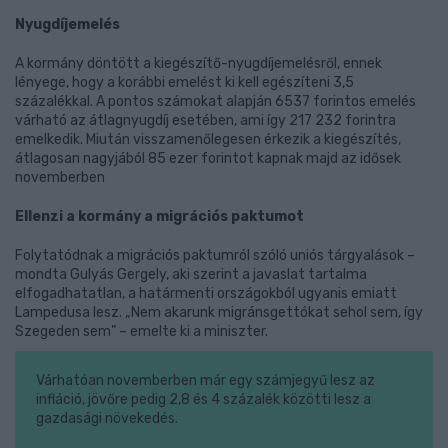
Nyugdíjemelés
A kormány döntött a kiegészítő-nyugdíjemelésről, ennek
lényege, hogy a korábbi emelést ki kell egészíteni 3,5
százalékkal. A pontos számokat alapján 6537 forintos emelés
várható az átlagnyugdíj esetében, ami így 217 232 forintra
emelkedik. Miután visszamenőlegesen érkezik a kiegészítés,
átlagosan nagyjából 85 ezer forintot kapnak majd az idősek
novemberben
Ellenzi a kormány a migrációs paktumot
Folytatódnak a migrációs paktumról szóló uniós tárgyalások –
mondta Gulyás Gergely, aki szerint a javaslat tartalma
elfogadhatatlan, a határmenti országokból ugyanis emiatt
Lampedusa lesz. „Nem akarunk migránsgettókat sehol sem, így
Szegeden sem” – emelte ki a miniszter.
Várhatóan novemberben már egy számjegyű lesz az
infláció, jövőre pedig 2,8 és 4 százalék közötti lesz a
gazdasági növekedés.