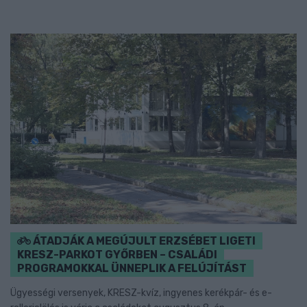
ÁTADJÁK A MEGÚJULT ERZSÉBET LIGETI
KRESZ-PARKOT GYŐRBEN – CSALÁDI
PROGRAMOKKAL ÜNNEPLIK A FELÚJÍTÁST
Ügyességi versenyek, KRESZ-kvíz, ingyenes kerékpár- és e-