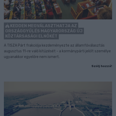
KEDDEN MEGVÁLASZTHATJA AZ
ORSZÁGGYŰLÉS MAGYARORSZÁG ÚJ
KÖZTÁRSASÁGI ELNÖKÉT
A TISZA Párt frakciója kezdeményezte az államfőválasztás
augusztus 11-re való kitűzését - a kormánypárti jelölt személye
ugyanakkor egyelőre nem ismert.
Szólj hozzá!