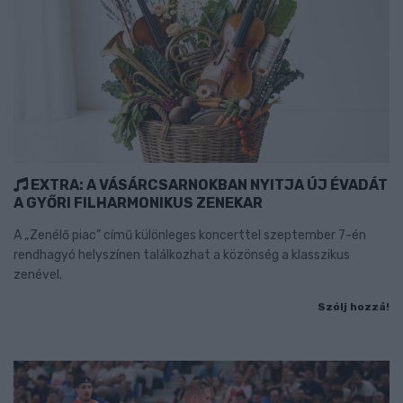
EXTRA: A VÁSÁRCSARNOKBAN NYITJA ÚJ ÉVADÁT
A GYŐRI FILHARMONIKUS ZENEKAR
A „Zenélő piac” című különleges koncerttel szeptember 7-én
rendhagyó helyszínen találkozhat a közönség a klasszikus
zenével.
Szólj hozzá!