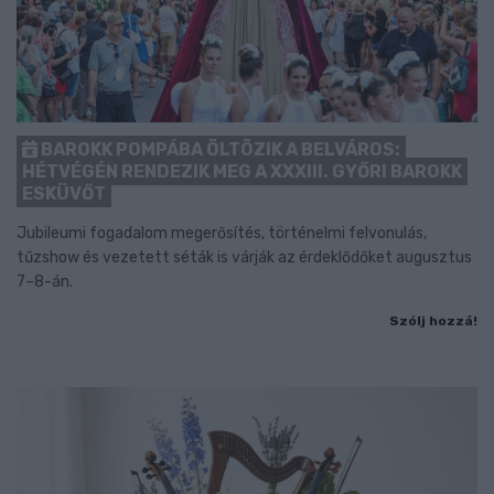
BAROKK POMPÁBA ÖLTÖZIK A BELVÁROS:
HÉTVÉGÉN RENDEZIK MEG A XXXIII. GYŐRI BAROKK
ESKÜVŐT
Jubileumi fogadalom megerősítés, történelmi felvonulás,
tűzshow és vezetett séták is várják az érdeklődőket augusztus
7–8-án.
Szólj hozzá!