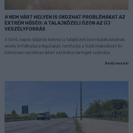
NEM VÁRT HELYEN IS OKOZHAT PROBLÉMÁKAT AZ
EXTRÉM HŐSÉG: A TALAJKÖZELI ÓZON AZ ÚJ
VESZÉLYFORRÁS
A forró, napos időjárás kedvez a talajközeli ózon kialakulásának,
amely irritálhatja a légutakat, ronthatja a tüdő működését és
különösen veszélyes lehet a krónikus betegek számára.
Szólj hozzá!