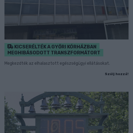
KICSERÉLTÉK A GYŐRI KÓRHÁZBAN
MEGHIBÁSODOTT TRANSZFORMÁTORT
Megkezdték az elhalasztott egészségügyi ellátásokat.
Szólj hozzá!