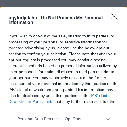
ugytudjuk.hu -
Do Not Process My Personal
Information
If you wish to opt-out of the sale, sharing to third parties, or
processing of your personal or sensitive information for
targeted advertising by us, please use the below opt-out
section to confirm your selection. Please note that after your
opt-out request is processed you may continue seeing
interest-based ads based on personal information utilized by
us or personal information disclosed to third parties prior to
your opt-out. You may separately opt-out of the further
disclosure of your personal information by third parties on the
IAB’s list of downstream participants. This information may
also be disclosed by us to third parties on the
IAB’s List of
A BAROKK ÖSSZES ÁRNYALATA ÉS MÉG EGY SOR
Downstream Participants
that may further disclose it to other
KIVÁLÓ PROGRAM VÁR MINDENKIT EZEN A HÉTVÉGÉN
third parties.
GYŐRBEN
Please note that this website/app uses one or more Google
Personal Data Processing Opt Outs
Középpontban a hagyományőrzés, de lesz Pogány Induló és
services and may gather and store information including but