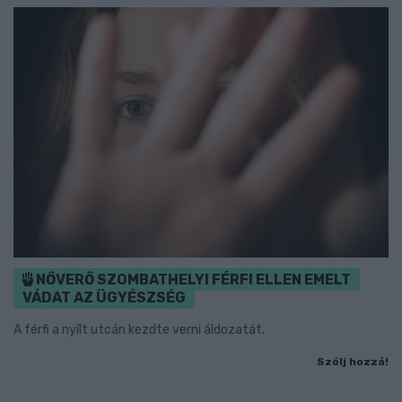
NŐVERŐ SZOMBATHELYI FÉRFI ELLEN EMELT
VÁDAT AZ ÜGYÉSZSÉG
A férfi a nyílt utcán kezdte verni áldozatát.
Szólj hozzá!