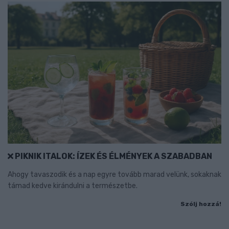
PIKNIK ITALOK: ÍZEK ÉS ÉLMÉNYEK A SZABADBAN
Ahogy tavaszodik és a nap egyre tovább marad velünk, sokaknak
támad kedve kirándulni a természetbe.
Szólj hozzá!