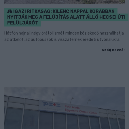
IGAZI RITKASÁG: KILENC NAPPAL KORÁBBAN
NYITJÁK MEG A FELÚJÍTÁS ALATT ÁLLÓ HECSEI ÚTI
FELÜLJÁRÓT
Hétfőn hajnali négy órától ismét minden közlekedő használhatja
az átkelőt, az autóbuszok is visszatérnek eredeti útvonalukra.
Szólj hozzá!