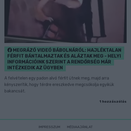
MEGRÁZÓ VIDEÓ BÁBOLNÁRÓL: HAJLÉKTALAN
FÉRFIT BÁNTALMAZTAK ÉS ALÁZTAK MEG - HELYI
INFORMÁCIÓINK SZERINT A RENDŐRSÉG MÁR
INTÉZKEDIK AZ ÜGYBEN
A felvételen egy padon alvó férfit ütnek meg, majd arra
kényszerítik, hogy térdre ereszkedve megcsókolja egyikük
bakancsát.
1 hozzászólás
IMPRESSZUM
MÉDIAAJÁNLAT