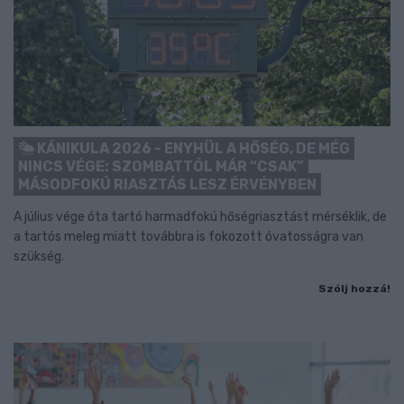
KÁNIKULA 2026 - ENYHÜL A HŐSÉG, DE MÉG
NINCS VÉGE: SZOMBATTÓL MÁR “CSAK”
MÁSODFOKÚ RIASZTÁS LESZ ÉRVÉNYBEN
A július vége óta tartó harmadfokú hőségriasztást mérséklik, de
a tartós meleg miatt továbbra is fokozott óvatosságra van
szükség.
Szólj hozzá!