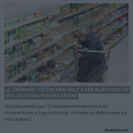
ÖRÖMHÍR: TÍZ ÉVE NEM VOLT ILYEN ALACSONY AZ
INFLÁCIÓ MAGYARORSZÁGON
Júliusban mindössze 1,2 százalékkal emelkedtek éves
összevetésben a fogyasztói árak, miközben az élelmiszerek ára
már csökkent.
Szólj hozzá!