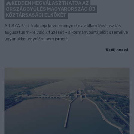
KEDDEN MEGVÁLASZTHATJA AZ
ORSZÁGGYŰLÉS MAGYARORSZÁG ÚJ
KÖZTÁRSASÁGI ELNÖKÉT
A TISZA Párt frakciója kezdeményezte az államfőválasztás
augusztus 11-re való kitűzését - a kormánypárti jelölt személye
ugyanakkor egyelőre nem ismert.
Szólj hozzá!