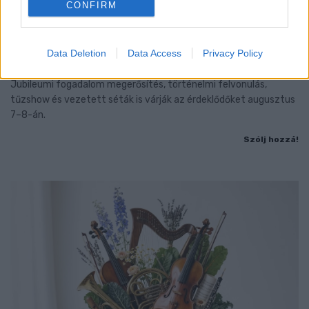
CONFIRM
BAROKK POMPÁBA ÖLTÖZIK A BELVÁROS:
HÉTVÉGÉN RENDEZIK MEG A XXXIII. GYŐRI BAROKK
Data Deletion
Data Access
Privacy Policy
ESKÜVŐT
Jubileumi fogadalom megerősítés, történelmi felvonulás,
tűzshow és vezetett séták is várják az érdeklődőket augusztus
7–8-án.
Szólj hozzá!