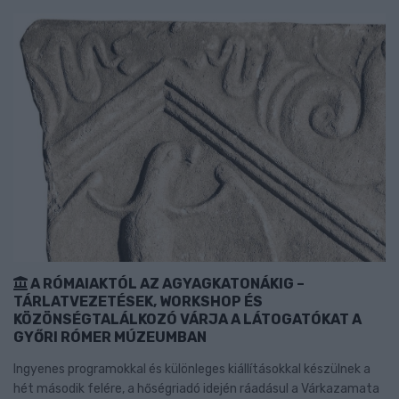
A RÓMAIAKTÓL AZ AGYAGKATONÁKIG –
TÁRLATVEZETÉSEK, WORKSHOP ÉS
KÖZÖNSÉGTALÁLKOZÓ VÁRJA A LÁTOGATÓKAT A
GYŐRI RÓMER MÚZEUMBAN
Ingyenes programokkal és különleges kiállításokkal készülnek a
hét második felére, a hőségriadó idején ráadásul a Várkazamata