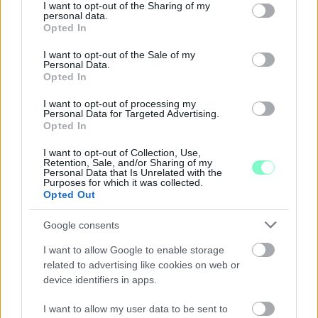
Majka koncert, jóga szeánsz, “borhajózás” és egy csomó minden
not limited to your visit or usage behaviour. You may click to
I want to opt-out of the Sharing of my
personal data.
más.
grant or deny consent to Google and its third-party tags to
Opted In
use your data for below specified purposes in below Google
Szólj hozzá!
consent section.
I want to opt-out of the Sale of my
Personal Data.
Opted In
I want to opt-out of processing my
Personal Data for Targeted Advertising.
Opted In
I want to opt-out of Collection, Use,
Retention, Sale, and/or Sharing of my
Personal Data that Is Unrelated with the
Purposes for which it was collected.
Opted Out
Google consents
I want to allow Google to enable storage
related to advertising like cookies on web or
device identifiers in apps.
ENERGIATAKARÉKOSSÁG: KORÁBBAN KEZDŐDIK
I want to allow my user data to be sent to
A GYŐRI AUDI ETO KC PÉNTEKI FELKÉSZÜLÉSI