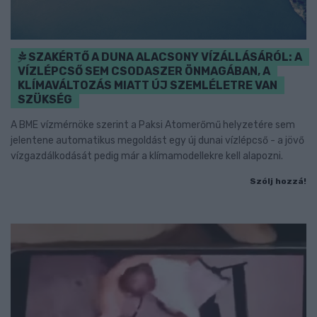
SZAKÉRTŐ A DUNA ALACSONY VÍZÁLLÁSÁRÓL: A
VÍZLÉPCSŐ SEM CSODASZER ÖNMAGÁBAN, A
KLÍMAVÁLTOZÁS MIATT ÚJ SZEMLÉLETRE VAN
SZÜKSÉG
A BME vízmérnöke szerint a Paksi Atomerőmű helyzetére sem
jelentene automatikus megoldást egy új dunai vízlépcső - a jövő
vízgazdálkodását pedig már a klímamodellekre kell alapozni.
Szólj hozzá!