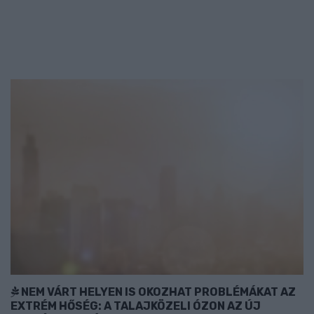
NEM VÁRT HELYEN IS OKOZHAT PROBLÉMÁKAT AZ
EXTRÉM HŐSÉG: A TALAJKÖZELI ÓZON AZ ÚJ