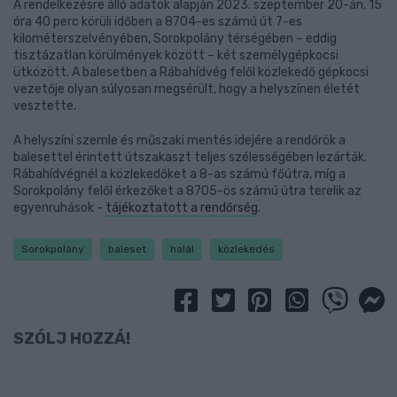
A rendelkezésre álló adatok alapján 2023. szeptember 20-án, 15
óra 40 perc körüli időben a 8704-es számú út 7-es
kilométerszelvényében, Sorokpolány térségében – eddig
tisztázatlan körülmények között – két személygépkocsi
ütközött. A balesetben a Rábahídvég felől közlekedő gépkocsi
vezetője olyan súlyosan megsérült, hogy a helyszínen életét
vesztette.
A helyszíni szemle és műszaki mentés idejére a rendőrök a
balesettel érintett útszakaszt teljes szélességében lezárták.
Rábahídvégnél a közlekedőket a 8-as számú főútra, míg a
Sorokpolány felől érkezőket a 8705-ös számú útra terelik az
egyenruhások -
tájékoztatott a rendőrség
.
Sorokpolány
baleset
halál
közlekedés
SZÓLJ HOZZÁ!