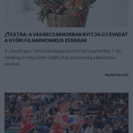
EXTRA: A VÁSÁRCSARNOKBAN NYITJA ÚJ ÉVADÁT
A GYŐRI FILHARMONIKUS ZENEKAR
A „Zenélő piac” című különleges koncerttel szeptember 7-én
rendhagyó helyszínen találkozhat a közönség a klasszikus
zenével.
Szólj hozzá!