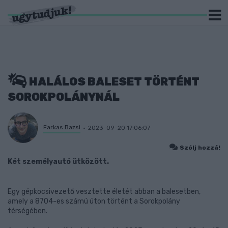
HALÁLOS BALESET TÖRTÉNT
SOROKPOLÁNYNÁL
Farkas Bazsi
2023-09-20 17:06:07
Szólj hozzá!
Két személyautó ütközött.
Egy gépkocsivezető vesztette életét abban a balesetben,
amely a 8704-es számú úton történt a Sorokpolány
térségében.