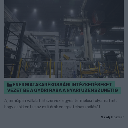
ENERGIATAKARÉKOSSÁGI INTÉZKEDÉSEKET
VEZET BE A GYŐRI RÁBA A NYÁRI ÜZEMSZÜNETIG
A járműipari vállalat átszervezi egyes termelési folyamatait,
hogy csökkentse az esti órák energiafelhasználását.
Szólj hozzá!