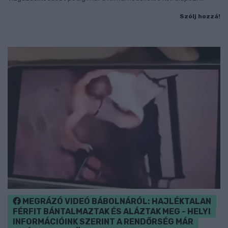
Szólj hozzá!
MEGRÁZÓ VIDEÓ BÁBOLNÁRÓL: HAJLÉKTALAN
FÉRFIT BÁNTALMAZTAK ÉS ALÁZTAK MEG - HELYI
INFORMÁCIÓINK SZERINT A RENDŐRSÉG MÁR