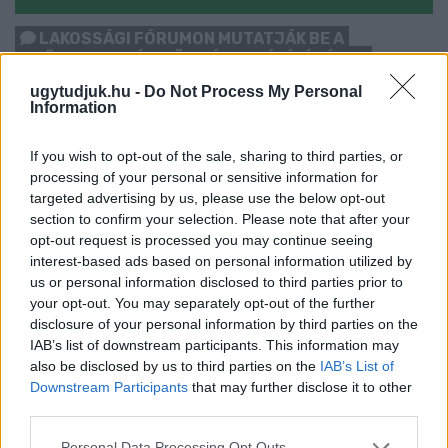
LAKOSSÁGI FÓRUMON MUTATJÁK BE A
GYŐRSZENTIVÁNI KÖR TÉR FELÚJÍTÁSÁNAK
TERVEIT
ugytudjuk.hu -
Do Not Process My Personal
Information
Augusztus 6-án a beruházás ütemezéséről és az új kerékpárút
építéséről is tájékoztatják az érdeklődőket.
If you wish to opt-out of the sale, sharing to third parties, or
Szólj hozzá!
processing of your personal or sensitive information for
targeted advertising by us, please use the below opt-out
section to confirm your selection. Please note that after your
opt-out request is processed you may continue seeing
interest-based ads based on personal information utilized by
us or personal information disclosed to third parties prior to
your opt-out. You may separately opt-out of the further
disclosure of your personal information by third parties on the
IAB’s list of downstream participants. This information may
also be disclosed by us to third parties on the
IAB’s List of
Downstream Participants
that may further disclose it to other
third parties.
Please note that this website/app uses one or more Google
Personal Data Processing Opt Outs