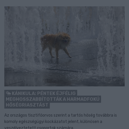
KÁNIKULA: PÉNTEK ÉJFÉLIG
MEGHOSSZABBÍTOTTÁK A HARMADFOKÚ
HŐSÉGRIASZTÁST
Az országos tisztifőorvos szerint a tartós hőség továbbra is
komoly egészségügyi kockázatot jelent, különösen a
veszélyeztetett csoportok számára.