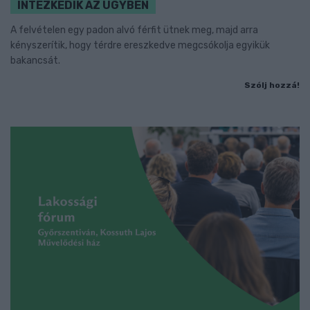
INTÉZKEDIK AZ ÜGYBEN
A felvételen egy padon alvó férfit ütnek meg, majd arra
kényszerítik, hogy térdre ereszkedve megcsókolja egyikük
bakancsát.
Szólj hozzá!