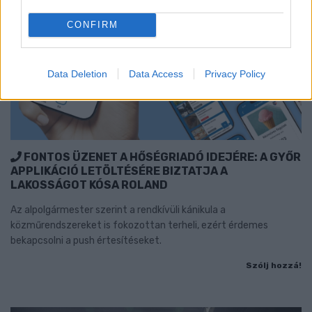
CONFIRM
Data Deletion
Data Access
Privacy Policy
FONTOS ÜZENET A HŐSÉGRIADÓ IDEJÉRE: A GYŐR
APPLIKÁCIÓ LETÖLTÉSÉRE BIZTATJA A
LAKOSSÁGOT KÓSA ROLAND
Az alpolgármester szerint a rendkívüli kánikula a
közműrendszereket is fokozottan terheli, ezért érdemes
bekapcsolni a push értesítéseket.
Szólj hozzá!