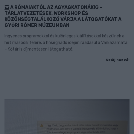
A RÓMAIAKTÓL AZ AGYAGKATONÁKIG –
TÁRLATVEZETÉSEK, WORKSHOP ÉS
KÖZÖNSÉGTALÁLKOZÓ VÁRJA A LÁTOGATÓKAT A
GYŐRI RÓMER MÚZEUMBAN
Ingyenes programokkal és különleges kiállításokkal készülnek a
hét második felére, a hőségriadó idején ráadásul a Várkazamata
– Kőtár is díjmentesen látogatható.
Szólj hozzá!