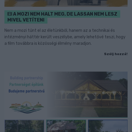
A MOZI NEM HALT MEG, DE LASSAN NEM LESZ
MIVEL VETÍTENI
Nem a mozi tűnt el az életünkből, hanem az a technikai és
intézményi háttér került veszélybe, amely lehetővé teszi, hogy
a film továbbra is közösségi élmény maradjon.
Szólj hozzá!