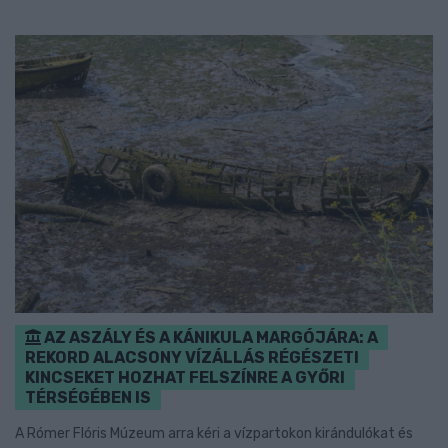
AZ ASZÁLY ÉS A KÁNIKULA MARGÓJÁRA: A
REKORD ALACSONY VÍZÁLLÁS RÉGÉSZETI
KINCSEKET HOZHAT FELSZÍNRE A GYŐRI
TÉRSÉGÉBEN IS
A Rómer Flóris Múzeum arra kéri a vízpartokon kirándulókat és