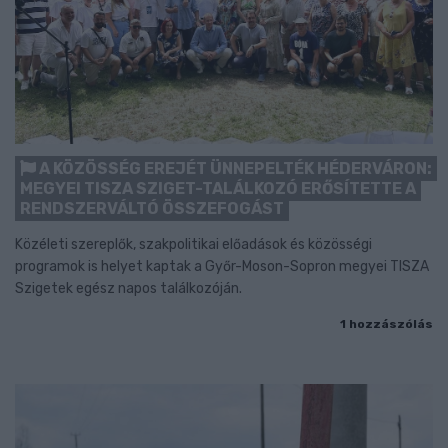
A KÖZÖSSÉG EREJÉT ÜNNEPELTÉK HÉDERVÁRON:
MEGYEI TISZA SZIGET-TALÁLKOZÓ ERŐSÍTETTE A
RENDSZERVÁLTÓ ÖSSZEFOGÁST
Közéleti szereplők, szakpolitikai előadások és közösségi
programok is helyet kaptak a Győr-Moson-Sopron megyei TISZA
Szigetek egész napos találkozóján.
1 hozzászólás