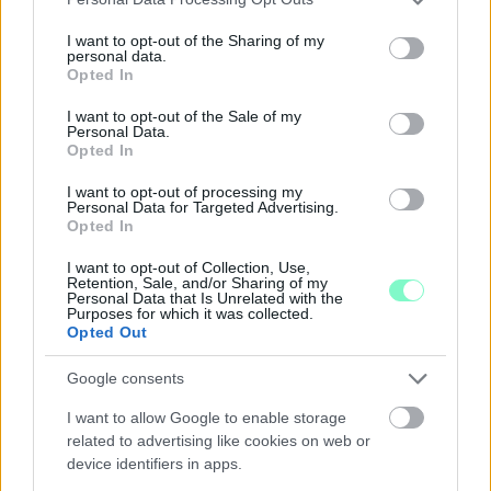
services and may gather and store information including but
not limited to your visit or usage behaviour. You may click to
I want to opt-out of the Sharing of my
personal data.
grant or deny consent to Google and its third-party tags to
Opted In
use your data for below specified purposes in below Google
A NAPOKBAN BEFEJEZŐDIK A GYŐRI
consent section.
DÍSZKIVILÁGÍTÁS LEKAPCSOLÁSA
I want to opt-out of the Sale of my
Personal Data.
Opted In
A város 77 helyszínén zajlik a munkavégzés, a Győr Projekt
kezelésében lévő épületek egy részét is érinti az intézkedés.
I want to opt-out of processing my
Personal Data for Targeted Advertising.
Szólj hozzá!
Opted In
I want to opt-out of Collection, Use,
Retention, Sale, and/or Sharing of my
Personal Data that Is Unrelated with the
Purposes for which it was collected.
Opted Out
Google consents
I want to allow Google to enable storage
related to advertising like cookies on web or
device identifiers in apps.