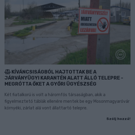
KÍVÁNCSISÁGBÓL HAJTOTTAK BE A
JÁRVÁNYÜGYI KARANTÉN ALATT ÁLLÓ TELEPRE -
MEGRÓTTA ŐKET A GYŐRI ÜGYÉSZSÉG
Két fiatalkorú is volt a háromfős társaságban, akik a
figyelmeztető táblák ellenére mentek be egy Mosonmagyaróvár
környéki, zárlat alá vont állattartó telepre.
Szólj hozzá!