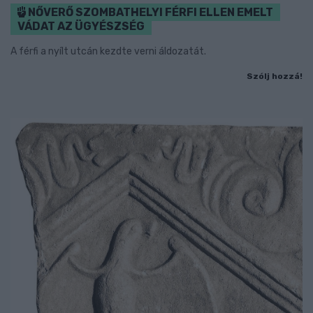
NŐVERŐ SZOMBATHELYI FÉRFI ELLEN EMELT
VÁDAT AZ ÜGYÉSZSÉG
A férfi a nyílt utcán kezdte verni áldozatát.
Szólj hozzá!