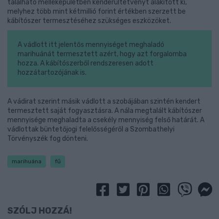
található melléképületben kenderültetvényt alakított ki,
melyhez több mint kétmillió forint értékben szerzett be
kábítószer termesztéséhez szükséges eszközöket.
A vádlott itt jelentős mennyiséget meghaladó
marihuánát termesztett azért, hogy azt forgalomba
hozza. A kábítószerből rendszeresen adott
hozzátartozójának is.
A vádirat szerint másik vádlott a szobájában szintén kendert
termesztett saját fogyasztásra. A nála megtalált kábítószer
mennyisége meghaladta a csekély mennyiség felső határát. A
vádlottak büntetőjogi felelősségéről a Szombathelyi
Törvényszék fog dönteni.
marihuána
fű
SZÓLJ HOZZÁ!