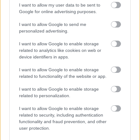
I want to allow my user data to be sent to
Google for online advertising purposes.
I want to allow Google to send me
personalized advertising.
KÁNIKULA-AKTUÁL: MEGHOSSZABBÍTOTTÁK A
HŐSÉGRIASZTÁST, A KÖVETKEZŐ 48 ÓRA LEHET A
I want to allow Google to enable storage
LEGKRITIKUSABB AZ ENERGIAELLÁTÁS
related to analytics like cookies on web or
SZEMPONTJÁBÓL, DE AZ UTOLSÓ PAKSI TURBINA
device identifiers in apps.
EGYELŐRE KITART
I want to allow Google to enable storage
A Védelmi Munkacsoport szerint egyelőre stabil az ország
related to functionality of the website or app.
villamosenergia-rendszere, de továbbra is takarékosságra kérik
a lakosságot és a nagyfogyasztókat.
I want to allow Google to enable storage
related to personalization.
Szólj hozzá!
I want to allow Google to enable storage
related to security, including authentication
functionality and fraud prevention, and other
user protection.