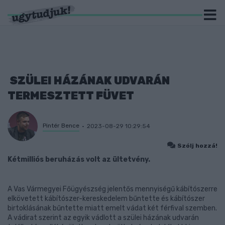
SZÜLEI HÁZÁNAK UDVARÁN
TERMESZTETT FÜVET
Pintér Bence
2023-08-29 10:29:54
Szólj hozzá!
Kétmilliós beruházás volt az ültetvény.
A Vas Vármegyei Főügyészség jelentős mennyiségű kábítószerre
elkövetett kábítószer-kereskedelem bűntette és kábítószer
birtoklásának bűntette miatt emelt vádat két férfival szemben.
A vádirat szerint az egyik vádlott a szülei házának udvarán