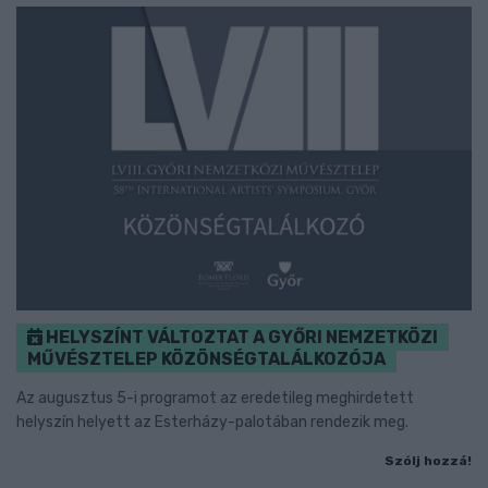
HELYSZÍNT VÁLTOZTAT A GYŐRI NEMZETKÖZI
MŰVÉSZTELEP KÖZÖNSÉGTALÁLKOZÓJA
Az augusztus 5-i programot az eredetileg meghirdetett
helyszín helyett az Esterházy-palotában rendezik meg.
Szólj hozzá!