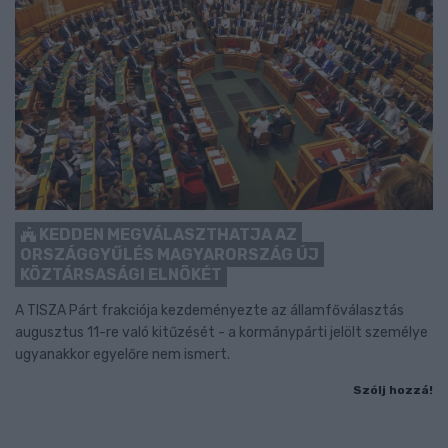
KEDDEN MEGVÁLASZTHATJA AZ
ORSZÁGGYŰLÉS MAGYARORSZÁG ÚJ
KÖZTÁRSASÁGI ELNÖKÉT
A TISZA Párt frakciója kezdeményezte az államfőválasztás
augusztus 11-re való kitűzését - a kormánypárti jelölt személye
ugyanakkor egyelőre nem ismert.
Szólj hozzá!