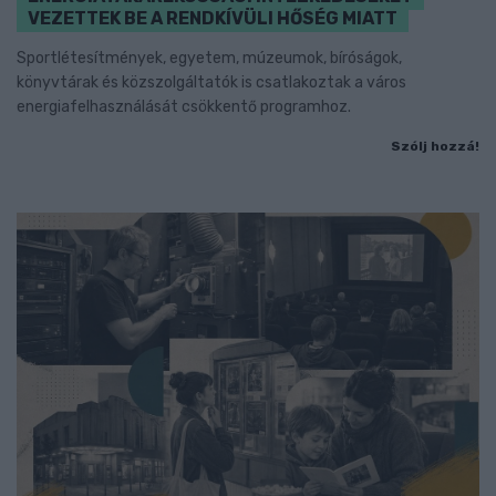
VEZETTEK BE A RENDKÍVÜLI HŐSÉG MIATT
Sportlétesítmények, egyetem, múzeumok, bíróságok,
könyvtárak és közszolgáltatók is csatlakoztak a város
energiafelhasználását csökkentő programhoz.
Szólj hozzá!