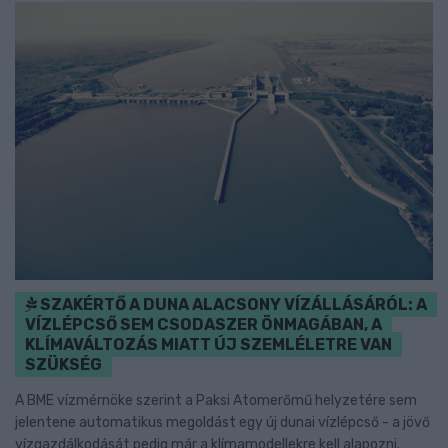
SZAKÉRTŐ A DUNA ALACSONY VÍZÁLLÁSÁRÓL: A
VÍZLÉPCSŐ SEM CSODASZER ÖNMAGÁBAN, A
KLÍMAVÁLTOZÁS MIATT ÚJ SZEMLÉLETRE VAN
SZÜKSÉG
A BME vízmérnöke szerint a Paksi Atomerőmű helyzetére sem
jelentene automatikus megoldást egy új dunai vízlépcső - a jövő
vízgazdálkodását pedig már a klímamodellekre kell alapozni.