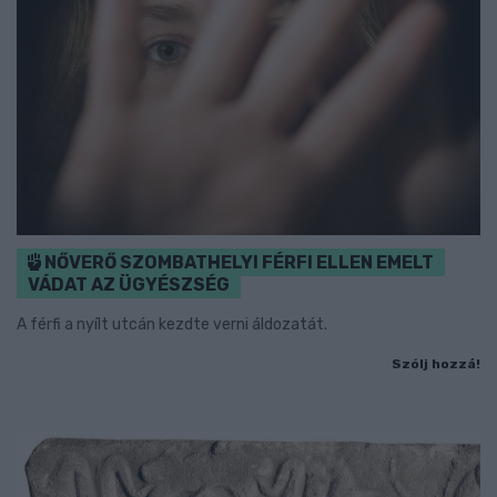
NŐVERŐ SZOMBATHELYI FÉRFI ELLEN EMELT
VÁDAT AZ ÜGYÉSZSÉG
A férfi a nyílt utcán kezdte verni áldozatát.
Szólj hozzá!