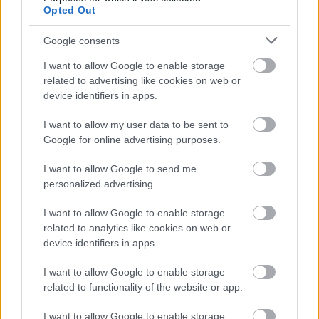
Opted Out
Google consents
I want to allow Google to enable storage
related to advertising like cookies on web or
device identifiers in apps.
I want to allow my user data to be sent to
Google for online advertising purposes.
I want to allow Google to send me
personalized advertising.
I want to allow Google to enable storage
related to analytics like cookies on web or
device identifiers in apps.
ENERGIATAKARÉKOSSÁG: KORÁBBAN KEZDŐDIK
A GYŐRI AUDI ETO KC PÉNTEKI FELKÉSZÜLÉSI
I want to allow Google to enable storage
MÉRKŐZÉSE
related to functionality of the website or app.
Az energiaellátás tehermentesítése érdekében másfél órával
I want to allow Google to enable storage
előrébb hozták a Brest Bretagne Handball elleni találkozó