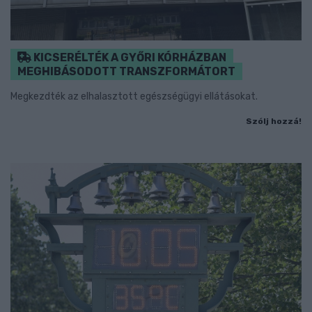
KICSERÉLTÉK A GYŐRI KÓRHÁZBAN
MEGHIBÁSODOTT TRANSZFORMÁTORT
Megkezdték az elhalasztott egészségügyi ellátásokat.
Szólj hozzá!