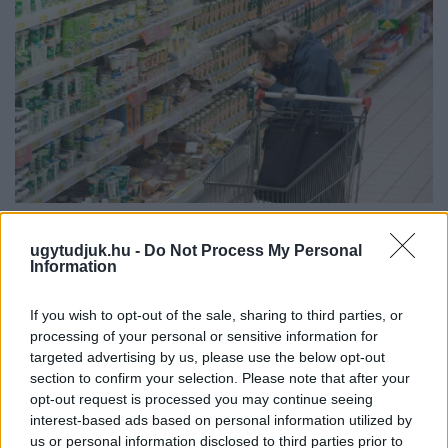
ÖRÖMHÍR: TÍZ ÉVE NEM VOLT ILYEN ALACSONY AZ
INFLÁCIÓ MAGYARORSZÁGON
ugytudjuk.hu -
Do Not Process My Personal
Information
Júliusban mindössze 1,2 százalékkal emelkedtek éves
összevetésben a fogyasztói árak, miközben az élelmiszerek ára
If you wish to opt-out of the sale, sharing to third parties, or
már csökkent.
processing of your personal or sensitive information for
targeted advertising by us, please use the below opt-out
Szólj hozzá!
section to confirm your selection. Please note that after your
opt-out request is processed you may continue seeing
interest-based ads based on personal information utilized by
us or personal information disclosed to third parties prior to