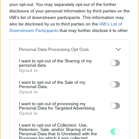
your opt-out. You may separately opt-out of the further
disclosure of your personal information by third parties on the
IAB’s list of downstream participants. This information may
also be disclosed by us to third parties on the
IAB’s List of
Downstream Participants
that may further disclose it to other
third parties.
Please note that this website/app uses one or more Google
Personal Data Processing Opt Outs
services and may gather and store information including but
not limited to your visit or usage behaviour. You may click to
I want to opt-out of the Sharing of my
personal data.
grant or deny consent to Google and its third-party tags to
Opted In
use your data for below specified purposes in below Google
consent section.
I want to opt-out of the Sale of my
A BAROKK ÖSSZES ÁRNYALATA ÉS MÉG EGY SOR
Personal Data.
Opted In
KIVÁLÓ PROGRAM VÁR MINDENKIT EZEN A HÉTVÉGÉN
GYŐRBEN
I want to opt-out of processing my
Personal Data for Targeted Advertising.
Középpontban a hagyományőrzés, de lesz Pogány Induló és
Opted In
Majka koncert, jóga szeánsz, “borhajózás” és egy csomó minden
más.
I want to opt-out of Collection, Use,
Retention, Sale, and/or Sharing of my
Personal Data that Is Unrelated with the
Szólj hozzá!
Purposes for which it was collected.