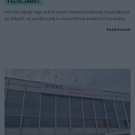
FELÜLJÁRÓT
Hétfőn hajnali négy órától ismét minden közlekedő használhatja
az átkelőt, az autóbuszok is visszatérnek eredeti útvonalukra.
Szólj hozzá!