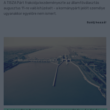
A TISZA Párt frakciója kezdeményezte az államfőválasztás
augusztus 11-re való kitűzését - a kormánypárti jelölt személye
ugyanakkor egyelőre nem ismert.
Szólj hozzá!