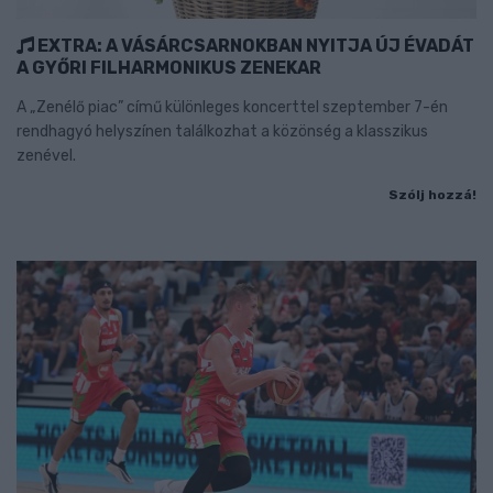
EXTRA: A VÁSÁRCSARNOKBAN NYITJA ÚJ ÉVADÁT
A GYŐRI FILHARMONIKUS ZENEKAR
A „Zenélő piac” című különleges koncerttel szeptember 7-én
rendhagyó helyszínen találkozhat a közönség a klasszikus
zenével.
Szólj hozzá!