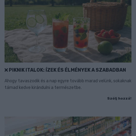
PIKNIK ITALOK: ÍZEK ÉS ÉLMÉNYEK A SZABADBAN
Ahogy tavaszodik és a nap egyre tovább marad velünk, sokaknak
támad kedve kirándulni a természetbe.
Szólj hozzá!