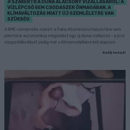
SZAKÉRTŐ A DUNA ALACSONY VÍZÁLLÁSÁRÓL: A
VÍZLÉPCSŐ SEM CSODASZER ÖNMAGÁBAN, A
KLÍMAVÁLTOZÁS MIATT ÚJ SZEMLÉLETRE VAN
SZÜKSÉG
A BME vízmérnöke szerint a Paksi Atomerőmű helyzetére sem
jelentene automatikus megoldást egy új dunai vízlépcső - a jövő
vízgazdálkodását pedig már a klímamodellekre kell alapozni.
Szólj hozzá!