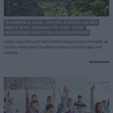
KÁNIKULA 2026 - ENYHÜL A HŐSÉG, DE MÉG
NINCS VÉGE: SZOMBATTÓL MÁR “CSAK”
MÁSODFOKÚ RIASZTÁS LESZ ÉRVÉNYBEN
A július vége óta tartó harmadfokú hőségriasztást mérséklik, de
a tartós meleg miatt továbbra is fokozott óvatosságra van
szükség.
Szólj hozzá!