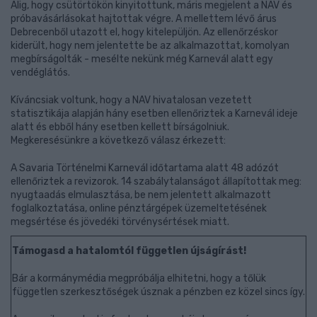
Alig, hogy csütörtökön kinyitottunk, máris megjelent a NAV és
próbavásárlásokat hajtottak végre. A mellettem lévő árus
Debrecenből utazott el, hogy kitelepüljön. Az ellenőrzéskor
kiderült, hogy nem jelentette be az alkalmazottat, komolyan
megbírságolták - mesélte nekünk még Karnevál alatt egy
vendéglátós.
Kíváncsiak voltunk, hogy a NAV hivatalosan vezetett
statisztikája alapján hány esetben ellenőriztek a Karnevál ideje
alatt és ebből hány esetben kellett bírságolniuk.
Megkeresésünkre a következő válasz érkezett:
A Savaria Történelmi Karnevál időtartama alatt 48 adózót
ellenőriztek a revizorok. 14 szabálytalanságot állapítottak meg:
nyugtaadás elmulasztása, be nem jelentett alkalmazott
foglalkoztatása, online pénztárgépek üzemeltetésének
megsértése és jövedéki törvénysértések miatt.
Támogasd a hatalomtól független újságírást!
Bár a kormánymédia megpróbálja elhitetni, hogy a tőlük
független szerkesztőségek úsznak a pénzben ez közel sincs így.