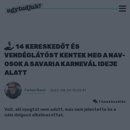
14 KERESKEDŐT ÉS
VENDÉGLÁTÓST KENTEK MEG A NAV-
OSOK A SAVARIA KARNEVÁL IDEJE
ALATT
Farkas Bazsi
2023-08-29 15:24:41
1 hozzászólás
Volt, aki nyugtát nem adott, más nem jelentette be a
nála dolgozó alkalmazottat.