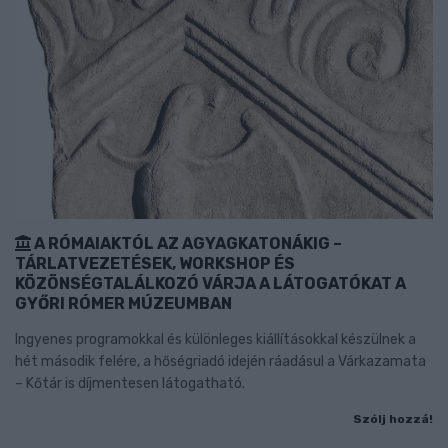
A RÓMAIAKTÓL AZ AGYAGKATONÁKIG –
TÁRLATVEZETÉSEK, WORKSHOP ÉS
KÖZÖNSÉGTALÁLKOZÓ VÁRJA A LÁTOGATÓKAT A
GYŐRI RÓMER MÚZEUMBAN
Ingyenes programokkal és különleges kiállításokkal készülnek a
hét második felére, a hőségriadó idején ráadásul a Várkazamata
– Kőtár is díjmentesen látogatható.
Szólj hozzá!