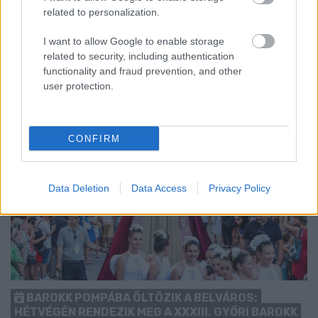
related to personalization.
kezdését.
1 hozzászólás
I want to allow Google to enable storage
related to security, including authentication
functionality and fraud prevention, and other
user protection.
CONFIRM
Data Deletion
Data Access
Privacy Policy
BAROKK POMPÁBA ÖLTÖZIK A BELVÁROS:
HÉTVÉGÉN RENDEZIK MEG A XXXIII. GYŐRI BAROKK