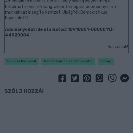
Amennyiben neked is fontos, hogy sokáig legyen még a
hatalmat ellenőrző hang, akkor támogast adománnyal a mi
munkánkat is segítő Nemzeti Újságírók Demokratikus
Egyesületét.
Adományodat ide utalhatod: 10918001-00000113-
44920004.
Köszönjük!
Savaria Karnevál
Nemzeti Adó- és Vámhivatal
bírság
SZÓLJ HOZZÁ!