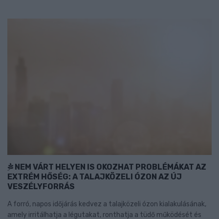
NEM VÁRT HELYEN IS OKOZHAT PROBLÉMÁKAT AZ
EXTRÉM HŐSÉG: A TALAJKÖZELI ÓZON AZ ÚJ
VESZÉLYFORRÁS
A forró, napos időjárás kedvez a talajközeli ózon kialakulásának,
amely irritálhatja a légutakat, ronthatja a tüdő működését és