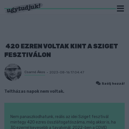
420 EZREN VOLTAK KINT A SZIGET
FESZTIVÁLON
Csarnó Ákos
2023-08-16 17:04:47
Szólj hozzá!
Teltházas napok nem voltak.
Nem panaszkodhatunk, reális az idei Sziget fesztivál
mintegy 420 ezres összlátogatószáma, még akkor is, ha
30 ezerrel kevesebb a tavalyinál. 2022-ben a COVID