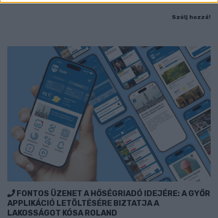
Szólj hozzá!
FONTOS ÜZENET A HŐSÉGRIADÓ IDEJÉRE: A GYŐR
APPLIKÁCIÓ LETÖLTÉSÉRE BIZTATJA A
LAKOSSÁGOT KÓSA ROLAND