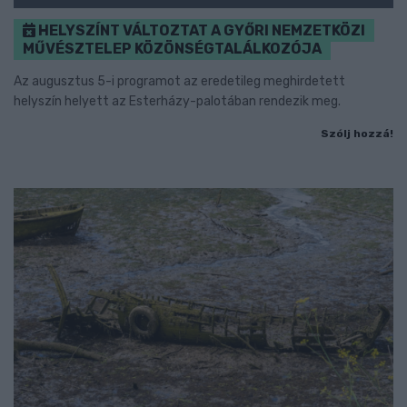
HELYSZÍNT VÁLTOZTAT A GYŐRI NEMZETKÖZI
MŰVÉSZTELEP KÖZÖNSÉGTALÁLKOZÓJA
Az augusztus 5-i programot az eredetileg meghirdetett
helyszín helyett az Esterházy-palotában rendezik meg.
Szólj hozzá!