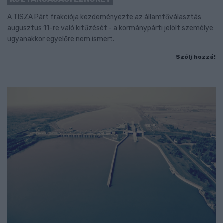
A TISZA Párt frakciója kezdeményezte az államfőválasztás
augusztus 11-re való kitűzését - a kormánypárti jelölt személye
ugyanakkor egyelőre nem ismert.
Szólj hozzá!