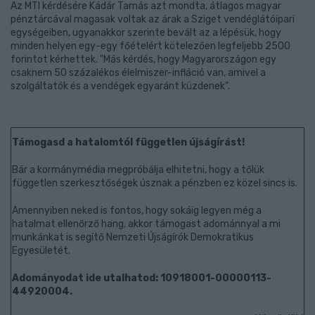
Az MTI kérdésére Kádár Tamás azt mondta, átlagos magyar
pénztárcával magasak voltak az árak a Sziget vendéglátóipari
egységeiben, ugyanakkor szerinte bevált az a lépésük, hogy
minden helyen egy-egy főételért kötelezően legfeljebb 2500
forintot kérhettek. "Más kérdés, hogy Magyarországon egy
csaknem 50 százalékos élelmiszer-infláció van, amivel a
szolgáltatók és a vendégek egyaránt küzdenek".
Támogasd a hatalomtól független újságírást!
Bár a kormánymédia megpróbálja elhitetni, hogy a tőlük
független szerkesztőségek úsznak a pénzben ez közel sincs is.
Amennyiben neked is fontos, hogy sokáig legyen még a
hatalmat ellenőrző hang, akkor támogast adománnyal a mi
munkánkat is segítő Nemzeti Újságírók Demokratikus
Egyesületét.
Adományodat ide utalhatod: 10918001-00000113-
44920004.