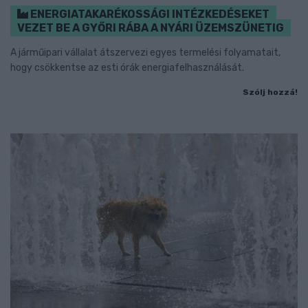
ENERGIATAKARÉKOSSÁGI INTÉZKEDÉSEKET
VEZET BE A GYŐRI RÁBA A NYÁRI ÜZEMSZÜNETIG
A járműipari vállalat átszervezi egyes termelési folyamatait,
hogy csökkentse az esti órák energiafelhasználását.
Szólj hozzá!