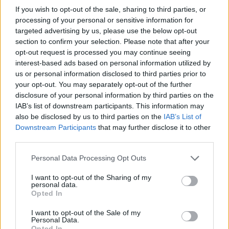
If you wish to opt-out of the sale, sharing to third parties, or
processing of your personal or sensitive information for
targeted advertising by us, please use the below opt-out
section to confirm your selection. Please note that after your
opt-out request is processed you may continue seeing
interest-based ads based on personal information utilized by
us or personal information disclosed to third parties prior to
your opt-out. You may separately opt-out of the further
disclosure of your personal information by third parties on the
IAB’s list of downstream participants. This information may
LAKOSSÁGI FÓRUMON MUTATJÁK BE A
also be disclosed by us to third parties on the
IAB’s List of
GYŐRSZENTIVÁNI KÖR TÉR FELÚJÍTÁSÁNAK
Downstream Participants
that may further disclose it to other
TERVEIT
third parties.
Augusztus 6-án a beruházás ütemezéséről és az új kerékpárút
Please note that this website/app uses one or more Google
építéséről is tájékoztatják az érdeklődőket.
Personal Data Processing Opt Outs
services and may gather and store information including but
Szólj hozzá!
not limited to your visit or usage behaviour. You may click to
I want to opt-out of the Sharing of my
personal data.
grant or deny consent to Google and its third-party tags to
Opted In
use your data for below specified purposes in below Google
consent section.
I want to opt-out of the Sale of my
Personal Data.
Opted In