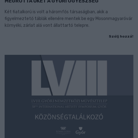
MEGRÓTTA ŐKET A GYŐRI ÜGYÉSZSÉG
Két fiatalkorú is volt a háromfős társaságban, akik a
figyelmeztető táblák ellenére mentek be egy Mosonmagyaróvár
környéki, zárlat alá vont állattartó telepre.
Szólj hozzá!