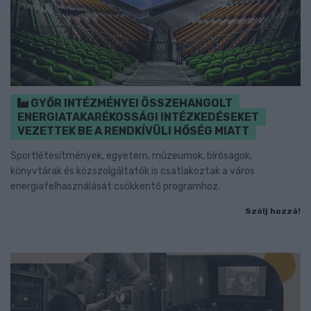
GYŐR INTÉZMÉNYEI ÖSSZEHANGOLT
ENERGIATAKARÉKOSSÁGI INTÉZKEDÉSEKET
VEZETTEK BE A RENDKÍVÜLI HŐSÉG MIATT
Sportlétesítmények, egyetem, múzeumok, bíróságok,
könyvtárak és közszolgáltatók is csatlakoztak a város
energiafelhasználását csökkentő programhoz.
Szólj hozzá!