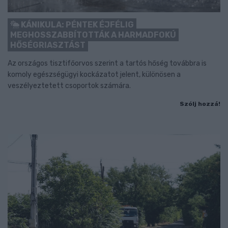
KÁNIKULA: PÉNTEK ÉJFÉLIG
MEGHOSSZABBÍTOTTÁK A HARMADFOKÚ
HŐSÉGRIASZTÁST
Az országos tisztifőorvos szerint a tartós hőség továbbra is
komoly egészségügyi kockázatot jelent, különösen a
veszélyeztetett csoportok számára.
Szólj hozzá!