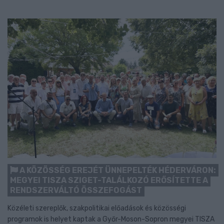
A KÖZÖSSÉG EREJÉT ÜNNEPELTÉK HÉDERVÁRON:
MEGYEI TISZA SZIGET-TALÁLKOZÓ ERŐSÍTETTE A
RENDSZERVÁLTÓ ÖSSZEFOGÁST
Közéleti szereplők, szakpolitikai előadások és közösségi
programok is helyet kaptak a Győr-Moson-Sopron megyei TISZA