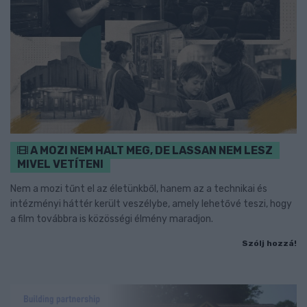
A MOZI NEM HALT MEG, DE LASSAN NEM LESZ
MIVEL VETÍTENI
Nem a mozi tűnt el az életünkből, hanem az a technikai és
intézményi háttér került veszélybe, amely lehetővé teszi, hogy
a film továbbra is közösségi élmény maradjon.
Szólj hozzá!