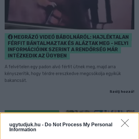
MEGRÁZÓ VIDEÓ BÁBOLNÁRÓL: HAJLÉKTALAN
FÉRFIT BÁNTALMAZTAK ÉS ALÁZTAK MEG - HELYI
INFORMÁCIÓINK SZERINT A RENDŐRSÉG MÁR
INTÉZKEDIK AZ ÜGYBEN
A felvételen egy padon alvó férfit ütnek meg, majd arra
kényszerítik, hogy térdre ereszkedve megcsókolja egyikük
bakancsát.
Szólj hozzá!
ugytudjuk.hu -
Do Not Process My Personal
Information