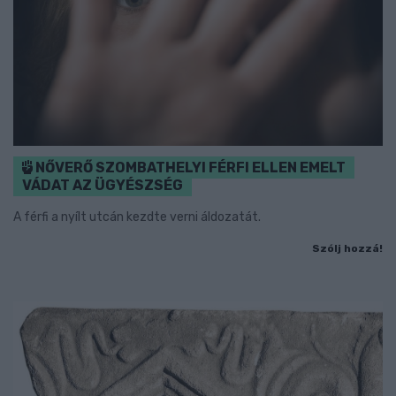
NŐVERŐ SZOMBATHELYI FÉRFI ELLEN EMELT
VÁDAT AZ ÜGYÉSZSÉG
A férfi a nyílt utcán kezdte verni áldozatát.
Szólj hozzá!