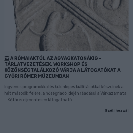
A RÓMAIAKTÓL AZ AGYAGKATONÁKIG –
TÁRLATVEZETÉSEK, WORKSHOP ÉS
KÖZÖNSÉGTALÁLKOZÓ VÁRJA A LÁTOGATÓKAT A
GYŐRI RÓMER MÚZEUMBAN
Ingyenes programokkal és különleges kiállításokkal készülnek a
hét második felére, a hőségriadó idején ráadásul a Várkazamata
– Kőtár is díjmentesen látogatható.
Szólj hozzá!