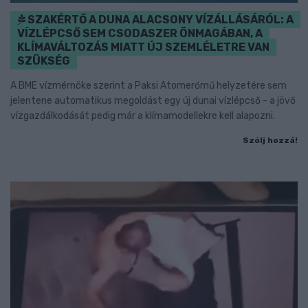
SZAKÉRTŐ A DUNA ALACSONY VÍZÁLLÁSÁRÓL: A
VÍZLÉPCSŐ SEM CSODASZER ÖNMAGÁBAN, A
KLÍMAVÁLTOZÁS MIATT ÚJ SZEMLÉLETRE VAN
SZÜKSÉG
A BME vízmérnöke szerint a Paksi Atomerőmű helyzetére sem
jelentene automatikus megoldást egy új dunai vízlépcső - a jövő
vízgazdálkodását pedig már a klímamodellekre kell alapozni.
Szólj hozzá!