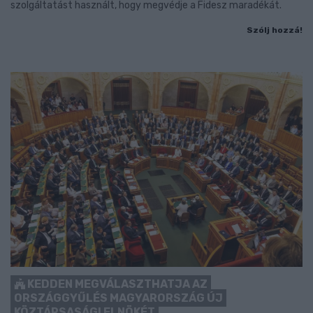
szolgáltatást használt, hogy megvédje a Fidesz maradékát.
Szólj hozzá!
KEDDEN MEGVÁLASZTHATJA AZ
ORSZÁGGYŰLÉS MAGYARORSZÁG ÚJ
KÖZTÁRSASÁGI ELNÖKÉT