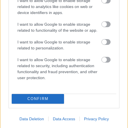
I want to allow Google to enable storage
related to analytics like cookies on web or
device identifiers in apps.
I want to allow Google to enable storage
related to functionality of the website or app.
I want to allow Google to enable storage
related to personalization.
I want to allow Google to enable storage
related to security, including authentication
functionality and fraud prevention, and other
user protection.
KÁNIKULA-AKTUÁL: MEGHOSSZABBÍTOTTÁK A
HŐSÉGRIASZTÁST, A KÖVETKEZŐ 48 ÓRA LEHET A
LEGKRITIKUSABB AZ ENERGIAELLÁTÁS
SZEMPONTJÁBÓL, DE AZ UTOLSÓ PAKSI TURBINA
CONFIRM
EGYELŐRE KITART
A Védelmi Munkacsoport szerint egyelőre stabil az ország
Data Deletion
Data Access
Privacy Policy
villamosenergia-rendszere, de továbbra is takarékosságra kérik
a lakosságot és a nagyfogyasztókat.