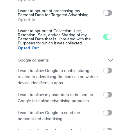
I want to opt-out of processing my
Personal Data for Targeted Advertising.
Opted In
I want to opt-out of Collection, Use,
Retention, Sale, and/or Sharing of my
Personal Data that Is Unrelated with the
Purposes for which it was collected.
Opted Out
Google consents
I want to allow Google to enable storage
A NAPOKBAN BEFEJEZŐDIK A GYŐRI
related to advertising like cookies on web or
DÍSZKIVILÁGÍTÁS LEKAPCSOLÁSA
device identifiers in apps.
A város 77 helyszínén zajlik a munkavégzés, a Győr Projekt
I want to allow my user data to be sent to
kezelésében lévő épületek egy részét is érinti az intézkedés.
Google for online advertising purposes.
Szólj hozzá!
I want to allow Google to send me
personalized advertising.