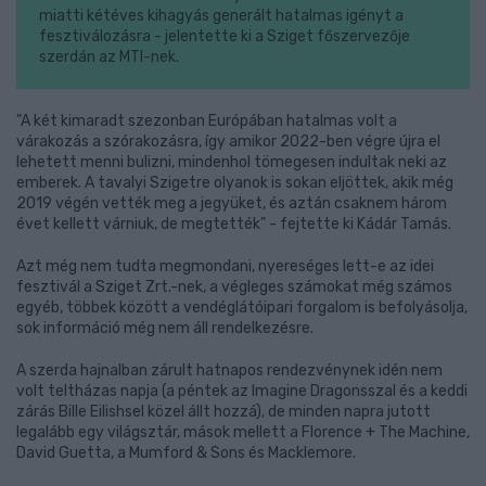
miatti kétéves kihagyás generált hatalmas igényt a
fesztiválozásra - jelentette ki a Sziget főszervezője
szerdán az MTI-nek.
"A két kimaradt szezonban Európában hatalmas volt a
várakozás a szórakozásra, így amikor 2022-ben végre újra el
lehetett menni bulizni, mindenhol tömegesen indultak neki az
emberek. A tavalyi Szigetre olyanok is sokan eljöttek, akik még
2019 végén vették meg a jegyüket, és aztán csaknem három
évet kellett várniuk, de megtették" - fejtette ki Kádár Tamás.
Azt még nem tudta megmondani, nyereséges lett-e az idei
fesztivál a Sziget Zrt.-nek, a végleges számokat még számos
egyéb, többek között a vendéglátóipari forgalom is befolyásolja,
sok információ még nem áll rendelkezésre.
A szerda hajnalban zárult hatnapos rendezvénynek idén nem
volt teltházas napja (a péntek az Imagine Dragonsszal és a keddi
zárás Bille Eilishsel közel állt hozzá), de minden napra jutott
legalább egy világsztár, mások mellett a Florence + The Machine,
David Guetta, a Mumford & Sons és Macklemore.