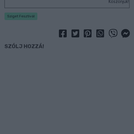
Köszönjük!
Sziget Fesztivál
SZÓLJ HOZZÁ!