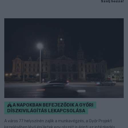
Szólj hozzá!
A NAPOKBAN BEFEJEZŐDIK A GYŐRI
DÍSZKIVILÁGÍTÁS LEKAPCSOLÁSA
A város 77 helyszínén zajlik a munkavégzés, a Győr Projekt
kezelésében lévő épületek egy részét is érinti az intézkedés.