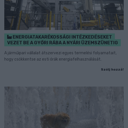
ENERGIATAKARÉKOSSÁGI INTÉZKEDÉSEKET
VEZET BE A GYŐRI RÁBA A NYÁRI ÜZEMSZÜNETIG
A járműipari vállalat átszervezi egyes termelési folyamatait,
hogy csökkentse az esti órák energiafelhasználását.
Szólj hozzá!