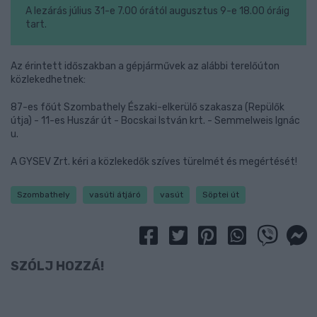
A lezárás július 31-e 7.00 órától augusztus 9-e 18.00 óráig
tart.
Az érintett időszakban a gépjárművek az alábbi terelőúton
közlekedhetnek:
87-es főút Szombathely Északi-elkerülő szakasza (Repülők
útja) - 11-es Huszár út - Bocskai István krt. - Semmelweis Ignác
u.
A GYSEV Zrt. kéri a közlekedők szíves türelmét és megértését!
Szombathely
vasúti átjáró
vasút
Söptei út
SZÓLJ HOZZÁ!