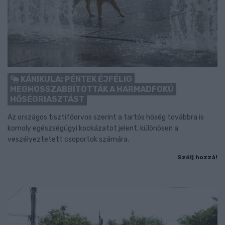
KÁNIKULA: PÉNTEK ÉJFÉLIG
MEGHOSSZABBÍTOTTÁK A HARMADFOKÚ
HŐSÉGRIASZTÁST
Az országos tisztifőorvos szerint a tartós hőség továbbra is
komoly egészségügyi kockázatot jelent, különösen a
veszélyeztetett csoportok számára.
Szólj hozzá!