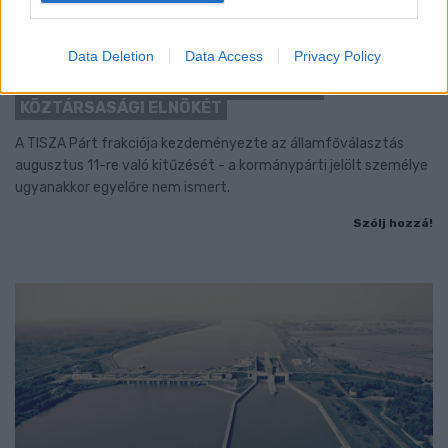
Data Deletion
Data Access
Privacy Policy
KEDDEN MEGVÁLASZTHATJA AZ
ORSZÁGGYŰLÉS MAGYARORSZÁG ÚJ
KÖZTÁRSASÁGI ELNÖKÉT
A TISZA Párt frakciója kezdeményezte az államfőválasztás
augusztus 11-re való kitűzését - a kormánypárti jelölt személye
ugyanakkor egyelőre nem ismert.
Szólj hozzá!