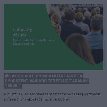
LAKOSSÁGI FÓRUMON MUTATJÁK BE A
GYŐRSZENTIVÁNI KÖR TÉR FELÚJÍTÁSÁNAK
TERVEIT
Augusztus 6-án a beruházás ütemezéséről és az új kerékpárút
építéséről is tájékoztatják az érdeklődőket.