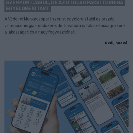
SZEMPONTJÁBÓL, DE AZ UTOLSÓ PAKSI TURBINA
EGYELŐRE KITART
A Védelmi Munkacsoport szerint egyelőre stabil az ország
villamosenergia-rendszere, de továbbra is takarékosságra kérik
a lakosságot és a nagyfogyasztókat.
Szólj hozzá!