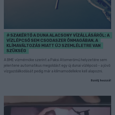
SZAKÉRTŐ A DUNA ALACSONY VÍZÁLLÁSÁRÓL: A
VÍZLÉPCSŐ SEM CSODASZER ÖNMAGÁBAN, A
KLÍMAVÁLTOZÁS MIATT ÚJ SZEMLÉLETRE VAN
SZÜKSÉG
A BME vízmérnöke szerint a Paksi Atomerőmű helyzetére sem
jelentene automatikus megoldást egy új dunai vízlépcső - a jövő
vízgazdálkodását pedig már a klímamodellekre kell alapozni.
Szólj hozzá!