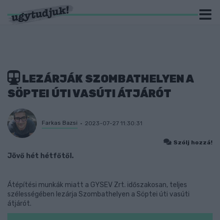
LEZÁRJÁK SZOMBATHELYEN A
SÖPTEI ÚTI VASÚTI ÁTJÁRÓT
Farkas Bazsi
2023-07-27 11:30:31
Szólj hozzá!
Jövő hét hétfőtől.
Átépítési munkák miatt a GYSEV Zrt. időszakosan, teljes
szélességében lezárja Szombathelyen a Söptei úti vasúti
átjárót.