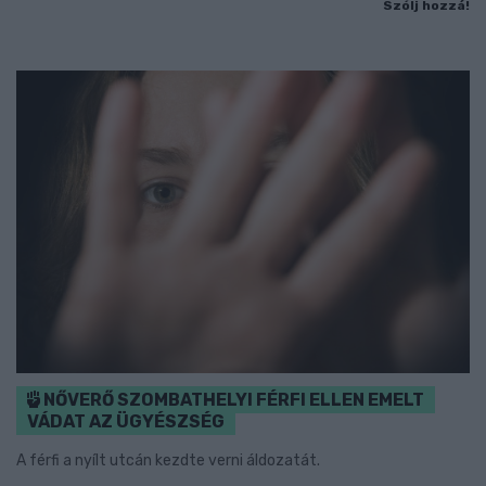
Szólj hozzá!
NŐVERŐ SZOMBATHELYI FÉRFI ELLEN EMELT
VÁDAT AZ ÜGYÉSZSÉG
A férfi a nyílt utcán kezdte verni áldozatát.