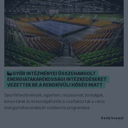
GYŐR INTÉZMÉNYEI ÖSSZEHANGOLT
ENERGIATAKARÉKOSSÁGI INTÉZKEDÉSEKET
VEZETTEK BE A RENDKÍVÜLI HŐSÉG MIATT
Sportlétesítmények, egyetem, múzeumok, bíróságok,
könyvtárak és közszolgáltatók is csatlakoztak a város
energiafelhasználását csökkentő programhoz.
Szólj hozzá!