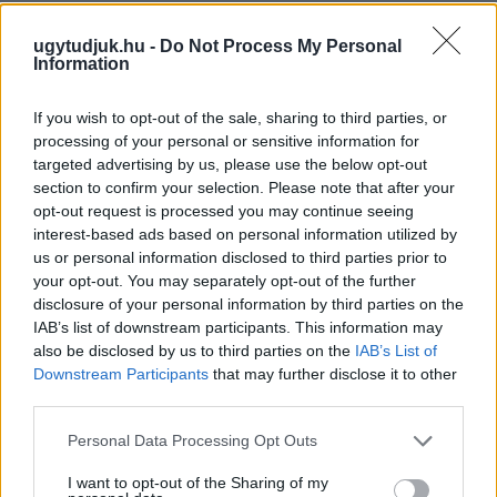
Szólj hozzá!
ugytudjuk.hu -
Do Not Process My Personal
Information
If you wish to opt-out of the sale, sharing to third parties, or
processing of your personal or sensitive information for
targeted advertising by us, please use the below opt-out
section to confirm your selection. Please note that after your
opt-out request is processed you may continue seeing
interest-based ads based on personal information utilized by
us or personal information disclosed to third parties prior to
your opt-out. You may separately opt-out of the further
disclosure of your personal information by third parties on the
IAB’s list of downstream participants. This information may
also be disclosed by us to third parties on the
IAB’s List of
Downstream Participants
that may further disclose it to other
third parties.
A RÓMAIAKTÓL AZ AGYAGKATONÁKIG –
Please note that this website/app uses one or more Google
TÁRLATVEZETÉSEK, WORKSHOP ÉS
Personal Data Processing Opt Outs
services and may gather and store information including but
KÖZÖNSÉGTALÁLKOZÓ VÁRJA A LÁTOGATÓKAT A
GYŐRI RÓMER MÚZEUMBAN
not limited to your visit or usage behaviour. You may click to
I want to opt-out of the Sharing of my