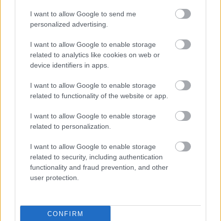
CZUNYINÉ HARCA A GMAIL ÉS AZ ÖNKÉNY ELLEN
I want to allow Google to send me
- LETILTOTTA A GOOGLE A VÉDVONAL LEVELEZŐ
personalized advertising.
FIÓKJÁT
I want to allow Google to enable storage
Nem vicc! A Fidesz maradéka tényleg egy ingyenes e-mail
related to analytics like cookies on web or
szolgáltatást használt, hogy megvédje a Fidesz maradékát.
device identifiers in apps.
Szólj hozzá!
I want to allow Google to enable storage
related to functionality of the website or app.
I want to allow Google to enable storage
related to personalization.
I want to allow Google to enable storage
related to security, including authentication
functionality and fraud prevention, and other
user protection.
CONFIRM