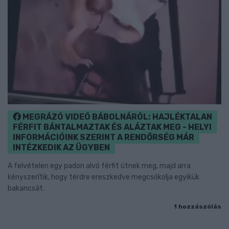
MEGRÁZÓ VIDEÓ BÁBOLNÁRÓL: HAJLÉKTALAN
FÉRFIT BÁNTALMAZTAK ÉS ALÁZTAK MEG - HELYI
INFORMÁCIÓINK SZERINT A RENDŐRSÉG MÁR
INTÉZKEDIK AZ ÜGYBEN
A felvételen egy padon alvó férfit ütnek meg, majd arra
kényszerítik, hogy térdre ereszkedve megcsókolja egyikük
bakancsát.
1 hozzászólás