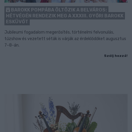
BAROKK POMPÁBA ÖLTÖZIK A BELVÁROS:
HÉTVÉGÉN RENDEZIK MEG A XXXIII. GYŐRI BAROKK
ESKÜVŐT
Jubileumi fogadalom megerősítés, történelmi felvonulás,
tűzshow és vezetett séták is várják az érdeklődőket augusztus
7–8-án.
Szólj hozzá!