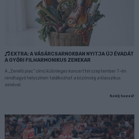
EXTRA: A VÁSÁRCSARNOKBAN NYITJA ÚJ ÉVADÁT
A GYŐRI FILHARMONIKUS ZENEKAR
A „Zenélő piac” című különleges koncerttel szeptember 7-én
rendhagyó helyszínen találkozhat a közönség a klasszikus
zenével.
Szólj hozzá!