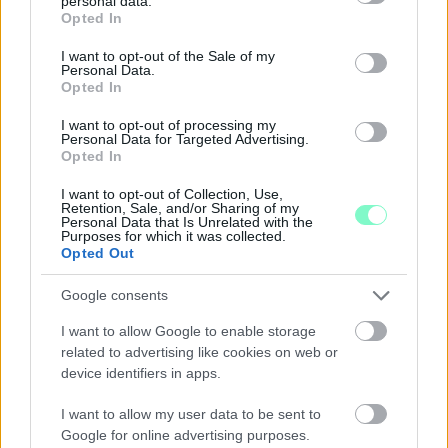
personal data.
grant or deny consent to Google and its third-party tags to
Opted In
Ingyenes programokkal és különleges kiállításokkal készülnek a
use your data for below specified purposes in below Google
hét második felére, a hőségriadó idején ráadásul a Várkazamata
consent section.
I want to opt-out of the Sale of my
– Kőtár is díjmentesen látogatható.
Personal Data.
Opted In
Szólj hozzá!
I want to opt-out of processing my
Personal Data for Targeted Advertising.
Opted In
I want to opt-out of Collection, Use,
Retention, Sale, and/or Sharing of my
Personal Data that Is Unrelated with the
Purposes for which it was collected.
Opted Out
Google consents
I want to allow Google to enable storage
related to advertising like cookies on web or
device identifiers in apps.
I want to allow my user data to be sent to
Google for online advertising purposes.