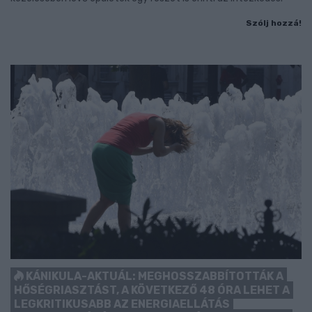
Szólj hozzá!
KÁNIKULA-AKTUÁL: MEGHOSSZABBÍTOTTÁK A
HŐSÉGRIASZTÁST, A KÖVETKEZŐ 48 ÓRA LEHET A
LEGKRITIKUSABB AZ ENERGIAELLÁTÁS