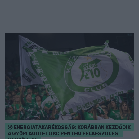
ENERGIATAKARÉKOSSÁG: KORÁBBAN KEZDŐDIK
A GYŐRI AUDI ETO KC PÉNTEKI FELKÉSZÜLÉSI