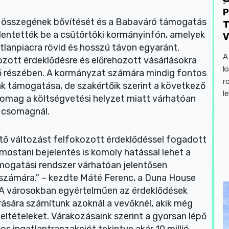
P
OK összegének bővítését és a Babaváró támogatás
T
elentették be a csütörtöki kormányinfón, amelyek
V
tlanpiacra rövid és hosszú távon egyaránt.
A
zott érdeklődésre és előrehozott vásárlásokra
k
ő részében. A kormányzat számára mindig fontos
r
k támogatása, de szakértőik szerint a következő
l
omag a költségvetési helyzet miatt várhatóan
i csomagnál.
tő változást felfokozott érdeklődéssel fogadott
mostani bejelentés is komoly hatással lehet a
támogatási rendszer várhatóan jelentősen
 számára." – kezdte Máté Ferenc, a Duna House
„A városokban egyértelműen az érdeklődések
rására számítunk azoknál a vevőknél, akik még
feltételeket. Várakozásaink szerint a gyorsan lépő