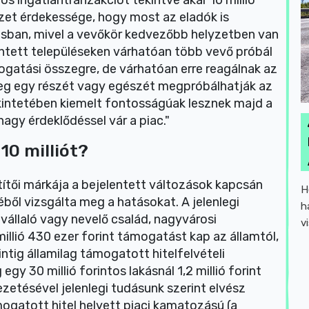
s ingatlantranzakciót tekintve akár 10 millió
yzet érdekessége, hogy most az eladók is
dásban, mivel a vevőkör kedvezőbb helyzetben van
intett településeken várhatóan több vevő próbál
gatási összegre, de várhatóan erre reagálnak az
zeg egy részét vagy egészét megpróbálhatják az
tekintetében kiemelt fontosságúak lesznek majd a
agy érdeklődéssel vár a piac."
10 milliót?
ítői márkája a bejelentett változások kapcsán
H
ől vizsgálta meg a hatásokat. A jelenlegi
h
állaló vagy nevelő család, nagyvárosi
v
millió 430 ezer forint támogatást kap az államtól,
ntig államilag támogatott hitelfelvételi
gy 30 millió forintos lakásnál 1,2 millió forint
ezetésével jelenlegi tudásunk szerint elvész
mogatott hitel helyett piaci kamatozású (a