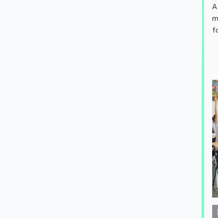
A
m
f