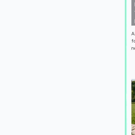
A
f
n