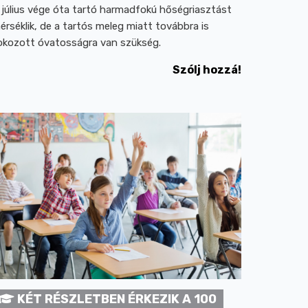
 július vége óta tartó harmadfokú hőségriasztást
érséklik, de a tartós meleg miatt továbbra is
okozott óvatosságra van szükség.
Szólj hozzá!
KÉT RÉSZLETBEN ÉRKEZIK A 100