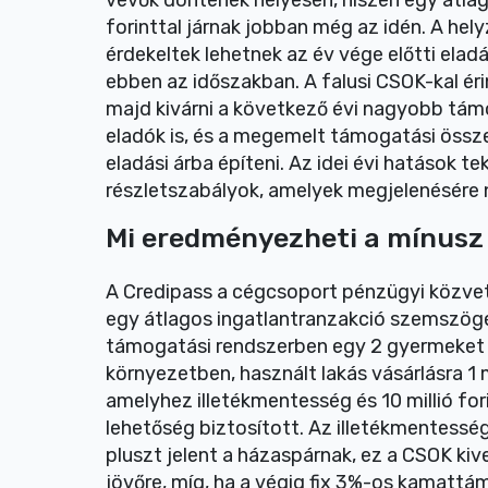
vevők döntenek helyesen, hiszen egy átlago
forinttal járnak jobban még az idén. A hel
érdekeltek lehetnek az év vége előtti ela
ebben az időszakban. A falusi CSOK-kal ér
majd kivárni a következő évi nagyobb támo
eladók is, és a megemelt támogatási öss
eladási árba építeni. Az idei évi hatások 
részletszabályok, amelyek megjelenésére n
Mi eredményezheti a mínusz 
A Credipass a cégcsoport pénzügyi közvet
egy átlagos ingatlantranzakció szemszögéb
támogatási rendszerben egy 2 gyermeket v
környezetben, használt lakás vásárlásra 1 
amelyhez illetékmentesség és 10 millió fori
lehetőség biztosított. Az illetékmentesség e
pluszt jelent a házaspárnak, ez a CSOK kiv
jövőre, míg, ha a végig fix 3%-os kamattá