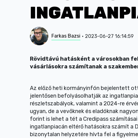
INGATLANP
Farkas Bazsi
2023-06-27 16:14:59
Rövidtávú hatásként a városokban fe
vásárlásokra számítanak a szakember
Az előző heti kormányinfón bejelentett o
jelentősen befolyásolhatják az ingatlanpi
részletszabályok, valamint a 2024-re érv
ugyan, de a vevőknek és eladóknak nagyon 
forint is lehet a tét a Credipass számításai
ingatlanpiacán eltérő hatásokra számít a
bizonytalan helyzetére hívta fel a figyelme