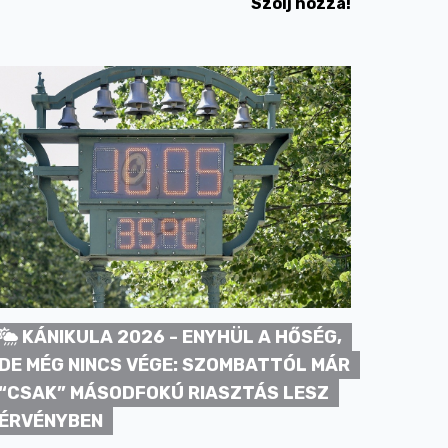
Szólj hozzá!
KÁNIKULA 2026 - ENYHÜL A HŐSÉG,
DE MÉG NINCS VÉGE: SZOMBATTÓL MÁR
“CSAK” MÁSODFOKÚ RIASZTÁS LESZ
ÉRVÉNYBEN