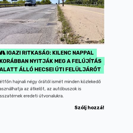
IGAZI RITKASÁG: KILENC NAPPAL
KORÁBBAN NYITJÁK MEG A FELÚJÍTÁS
ALATT ÁLLÓ HECSEI ÚTI FELÜLJÁRÓT
étfőn hajnali négy órától ismét minden közlekedő
asználhatja az átkelőt, az autóbuszok is
isszatérnek eredeti útvonalukra.
Szólj hozzá!