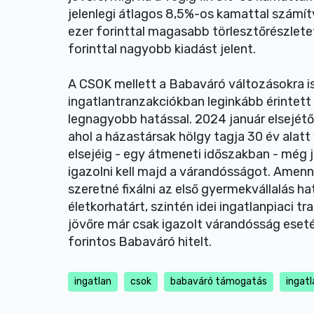
jelenlegi átlagos 8,5%-os kamattal számítv
ezer forinttal magasabb törlesztőrészletet
forinttal nagyobb kiadást jelent.
A CSOK mellett a Babaváró változásokra is
ingatlantranzakciókban leginkább érintett
legnagyobb hatással. 2024 január elsejétől
ahol a házastársak hölgy tagja 30 év alatt
elsejéig - egy átmeneti időszakban - még j
igazolni kell majd a várandósságot. Amenn
szeretné fixálni az első gyermekvállalás h
életkorhatárt, szintén idei ingatlanpiaci t
jövőre már csak igazolt várandósság eseté
forintos Babaváró hitelt.
ingatlan
csok
babaváró támogatás
ingatl