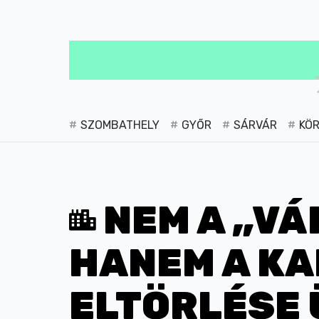
SZOMBATHELY
GYŐR
SÁRVÁR
KÖ
NEM A „VÁ
HANEM A K
ELTÖRLÉSE 