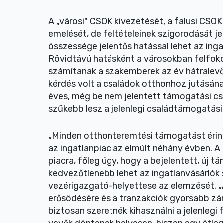
A „városi" CSOK kivezetését, a falusi CS
emelését, de feltételeinek szigorodását j
összessége jelentős hatással lehet az inga
Rövidtávú hatásként a városokban felfoko
számítanak a szakemberek az év hátralev
kérdés volt a családok otthonhoz jutásána
éves, még be nem jelentett támogatási cs
szűkebb lesz a jelenlegi családtámogatás
„Minden otthonteremtési támogatást érin
az ingatlanpiac az elmúlt néhány évben. A 
piacra, főleg úgy, hogy a bejelentett, új 
kedvezőtlenebb lehet az ingatlanvásárlók
vezérigazgató-helyettese az elemzését. 
erősödésére és a tranzakciók gyorsabb zá
biztosan szeretnék kihasználni a jelenlegi 