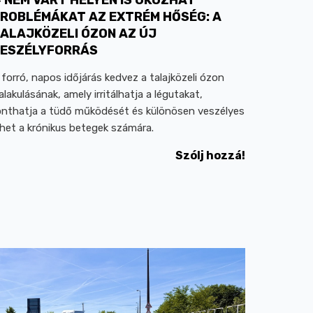
ROBLÉMÁKAT AZ EXTRÉM HŐSÉG: A
ALAJKÖZELI ÓZON AZ ÚJ
ESZÉLYFORRÁS
 forró, napos időjárás kedvez a talajközeli ózon
ialakulásának, amely irritálhatja a légutakat,
onthatja a tüdő működését és különösen veszélyes
ehet a krónikus betegek számára.
Szólj hozzá!