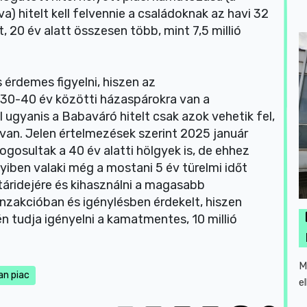
a) hitelt kell felvennie a családoknak az havi 32
, 20 év alatt összesen több, mint 7,5 millió
 érdemes figyelni, hiszen az
 30-40 év közötti házaspárokra van a
 ugyanis a Babaváró hitelt csak azok vehetik fel,
 van. Jelen értelmezések szerint 2025 január
ogosultak a 40 év alatti hölgyek is, de ehhez
yiben valaki még a mostani 5 év türelmi időt
atáridejére és kihasználni a magasabb
ranzakcióban és igénylésben érdekelt, hiszen
n tudja igényelni a kamatmentes, 10 millió
M
an piac
e