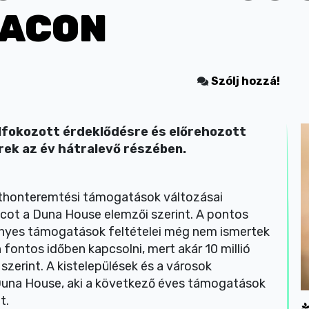
IACON
Szólj hozzá!
lfokozott érdeklődésre és előrehozott
ek az év hátralevő részében.
tthonteremtési támogatások változásai
acot a Duna House elemzői szerint. A pontos
ényes támogatások feltételei még nem ismertek
fontos időben kapcsolni, mert akár 10 millió
 szerint. A kistelepülések és a városok
 Duna House, aki a következő éves támogatások
t.