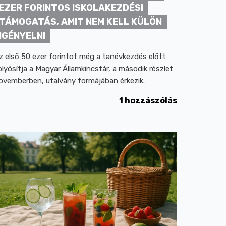
EZER FORINTOS ISKOLAKEZDÉSI
TÁMOGATÁS, AMIT NEM KELL KÜLÖN
IGÉNYELNI
z első 50 ezer forintot még a tanévkezdés előtt
olyósítja a Magyar Államkincstár, a második részlet
ovemberben, utalvány formájában érkezik.
1 hozzászólás