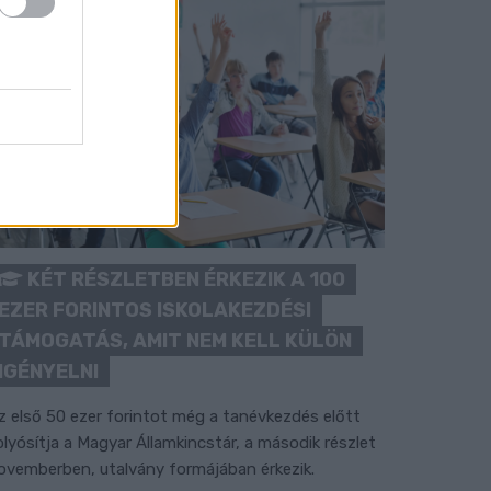
KÉT RÉSZLETBEN ÉRKEZIK A 100
EZER FORINTOS ISKOLAKEZDÉSI
TÁMOGATÁS, AMIT NEM KELL KÜLÖN
IGÉNYELNI
z első 50 ezer forintot még a tanévkezdés előtt
olyósítja a Magyar Államkincstár, a második részlet
ovemberben, utalvány formájában érkezik.