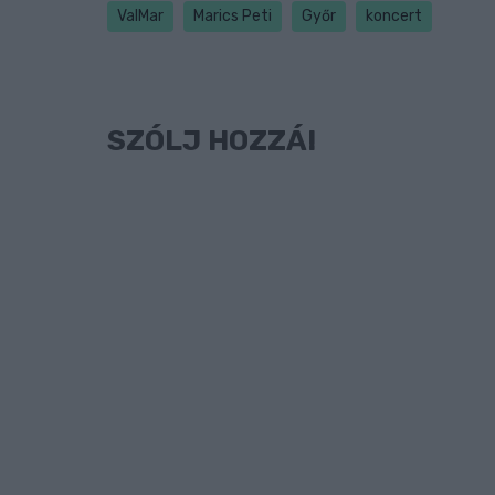
ValMar
Marics Peti
Győr
koncert
SZÓLJ HOZZÁ!