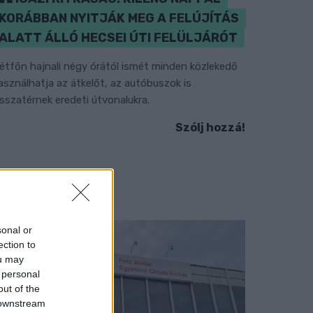
KORÁBBAN NYITJÁK MEG A FELÚJÍTÁS
ALATT ÁLLÓ HECSEI ÚTI FELÜLJÁRÓT
étfőn hajnali négy órától ismét minden közlekedő
asználhatja az átkelőt, az autóbuszok is
isszatérnek eredeti útvonalukra.
Szólj hozzá!
sonal or
ection to
ou may
 personal
out of the
 downstream