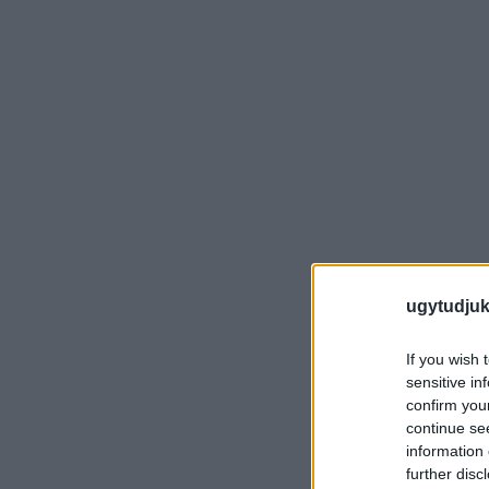
ugytudjuk
If you wish 
sensitive in
confirm you
continue se
information 
further disc