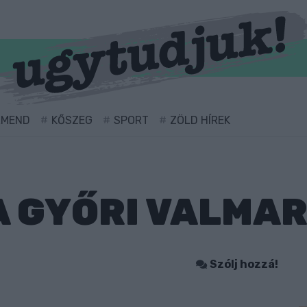
RMEND
KŐSZEG
SPORT
ZÖLD HÍREK
 GYŐRI VALMAR
Szólj hozzá!