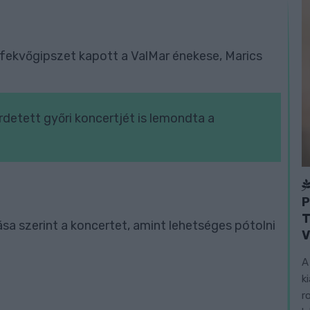
 fekvőgipszet kapott a ValMar énekese, Marics
irdetett győri koncertjét is lemondta a
P
T
a szerint a koncertet, amint lehetséges pótolni
V
A
k
r