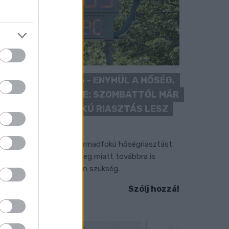
KÁNIKULA 2026 - ENYHÜL A HŐSÉG,
DE MÉG NINCS VÉGE: SZOMBATTÓL MÁR
“CSAK” MÁSODFOKÚ RIASZTÁS LESZ
ÉRVÉNYBEN
 július vége óta tartó harmadfokú hőségriasztást
érséklik, de a tartós meleg miatt továbbra is
okozott óvatosságra van szükség.
Szólj hozzá!