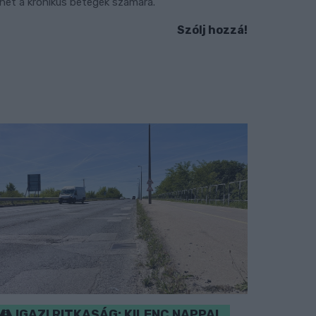
ehet a krónikus betegek számára.
Szólj hozzá!
IGAZI RITKASÁG: KILENC NAPPAL