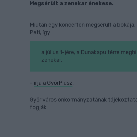
Megsérült a zenekar énekese.
Miután egy koncerten megsérült a bokája,
Peti, így
a július 1-jére, a Dunakapu térre megh
zenekar.
–
írja a GyőrPlusz
.
Győr város önkormányzatának tájékoztatás
fogják