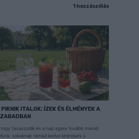
1 hozzászólás
PIKNIK ITALOK: ÍZEK ÉS ÉLMÉNYEK A
SZABADBAN
hogy tavaszodik és a nap egyre tovább marad
elünk, sokaknak támad kedve kirándulni a