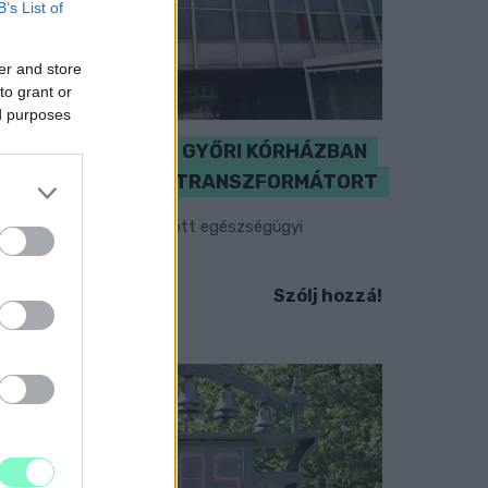
B’s List of
er and store
to grant or
ed purposes
KICSERÉLTÉK A GYŐRI KÓRHÁZBAN
MEGHIBÁSODOTT TRANSZFORMÁTORT
egkezdték az elhalasztott egészségügyi
llátásokat.
Szólj hozzá!