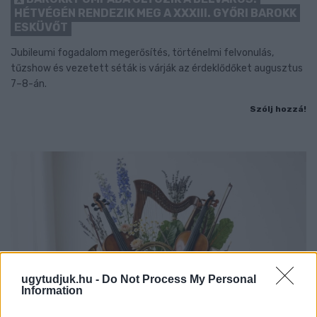
HÉTVÉGÉN RENDEZIK MEG A XXXIII. GYŐRI BAROKK
ESKÜVŐT
Jubileumi fogadalom megerősítés, történelmi felvonulás,
tűzshow és vezetett séták is várják az érdeklődőket augusztus
7–8-án.
Szólj hozzá!
ugytudjuk.hu -
Do Not Process My Personal
Information