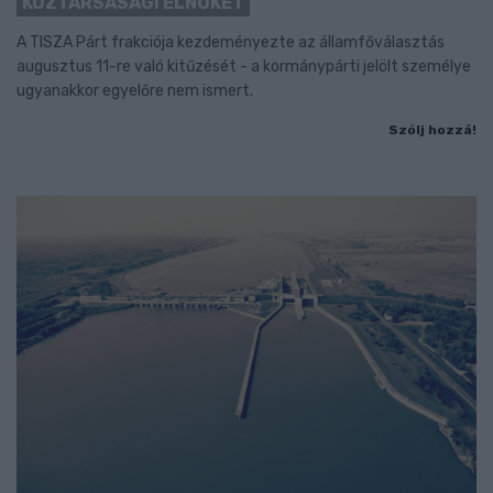
KÖZTÁRSASÁGI ELNÖKÉT
A TISZA Párt frakciója kezdeményezte az államfőválasztás
augusztus 11-re való kitűzését - a kormánypárti jelölt személye
ugyanakkor egyelőre nem ismert.
Szólj hozzá!