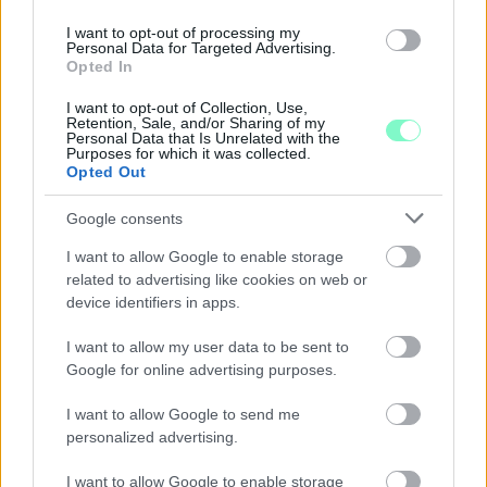
I want to opt-out of processing my
Personal Data for Targeted Advertising.
Opted In
I want to opt-out of Collection, Use,
Retention, Sale, and/or Sharing of my
PERL, VÁRADI ÉS TANOH DEZ IS OTT VAN A FÉRFI
Personal Data that Is Unrelated with the
KOSÁRLABDA-VÁLOGATOTT SZŰKÍTETT
Purposes for which it was collected.
Opted Out
KERETÉBEN
Észtország, Szlovénia és Svédország következik.
Google consents
Szólj hozzá!
I want to allow Google to enable storage
related to advertising like cookies on web or
device identifiers in apps.
I want to allow my user data to be sent to
Google for online advertising purposes.
I want to allow Google to send me
personalized advertising.
I want to allow Google to enable storage