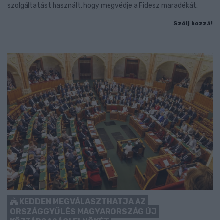
szolgáltatást használt, hogy megvédje a Fidesz maradékát.
Szólj hozzá!
KEDDEN MEGVÁLASZTHATJA AZ
ORSZÁGGYŰLÉS MAGYARORSZÁG ÚJ