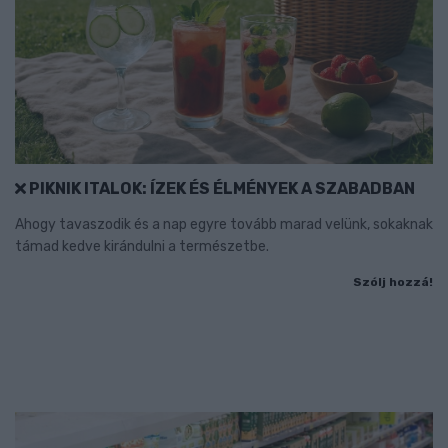
PIKNIK ITALOK: ÍZEK ÉS ÉLMÉNYEK A SZABADBAN
Ahogy tavaszodik és a nap egyre tovább marad velünk, sokaknak
támad kedve kirándulni a természetbe.
Szólj hozzá!