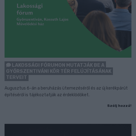
LAKOSSÁGI FÓRUMON MUTATJÁK BE A
GYŐRSZENTIVÁNI KÖR TÉR FELÚJÍTÁSÁNAK
TERVEIT
Augusztus 6-án a beruházás ütemezéséről és az új kerékpárút
építéséről is tájékoztatják az érdeklődőket.
Szólj hozzá!