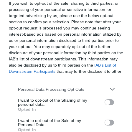
If you wish to opt-out of the sale, sharing to third parties, or
processing of your personal or sensitive information for
targeted advertising by us, please use the below opt-out
EXTRA: A VÁSÁRCSARNOKBAN NYITJA ÚJ ÉVADÁT
section to confirm your selection. Please note that after your
A GYŐRI FILHARMONIKUS ZENEKAR
opt-out request is processed you may continue seeing
interest-based ads based on personal information utilized by
A „Zenélő piac” című különleges koncerttel szeptember 7-én
us or personal information disclosed to third parties prior to
rendhagyó helyszínen találkozhat a közönség a klasszikus
your opt-out. You may separately opt-out of the further
zenével.
disclosure of your personal information by third parties on the
IAB’s list of downstream participants. This information may
Szólj hozzá!
also be disclosed by us to third parties on the
IAB’s List of
Downstream Participants
that may further disclose it to other
third parties.
Please note that this website/app uses one or more Google
Personal Data Processing Opt Outs
services and may gather and store information including but
not limited to your visit or usage behaviour. You may click to
I want to opt-out of the Sharing of my
personal data.
grant or deny consent to Google and its third-party tags to
Opted In
use your data for below specified purposes in below Google
consent section.
I want to opt-out of the Sale of my
Personal Data.
Opted In