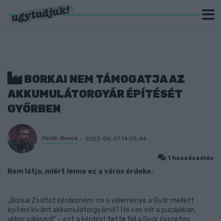
BORKAI NEM TÁMOGATJA AZ
AKKUMULÁTORGYÁR ÉPÍTÉSÉT
GYŐRBEN
Pintér Bence
2023-06-27 14:05:44
1 hozzászólás
Nem látja, miért lenne ez a város érdeke.
„Borkai Zsoltot kérdezném: mi a véleménye a Győr mellett
építeni kívánt akkumulátorgyárról? Ha van vér a pucájában,
akkor válaszol!” – ezt a kérdést
tette fel
a Győr összefog