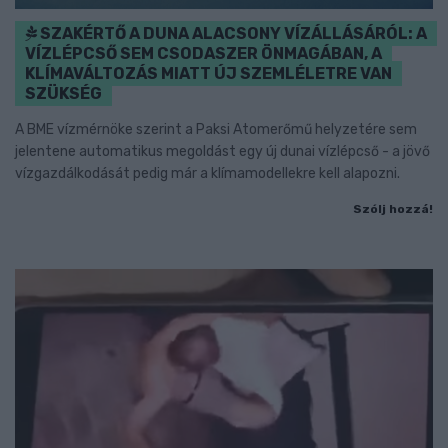
SZAKÉRTŐ A DUNA ALACSONY VÍZÁLLÁSÁRÓL: A
VÍZLÉPCSŐ SEM CSODASZER ÖNMAGÁBAN, A
KLÍMAVÁLTOZÁS MIATT ÚJ SZEMLÉLETRE VAN
SZÜKSÉG
A BME vízmérnöke szerint a Paksi Atomerőmű helyzetére sem
jelentene automatikus megoldást egy új dunai vízlépcső - a jövő
vízgazdálkodását pedig már a klímamodellekre kell alapozni.
Szólj hozzá!