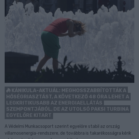
KÁNIKULA-AKTUÁL: MEGHOSSZABBÍTOTTÁK A
HŐSÉGRIASZTÁST, A KÖVETKEZŐ 48 ÓRA LEHET A
LEGKRITIKUSABB AZ ENERGIAELLÁTÁS
SZEMPONTJÁBÓL, DE AZ UTOLSÓ PAKSI TURBINA
EGYELŐRE KITART
A Védelmi Munkacsoport szerint egyelőre stabil az ország
villamosenergia-rendszere, de továbbra is takarékosságra kérik