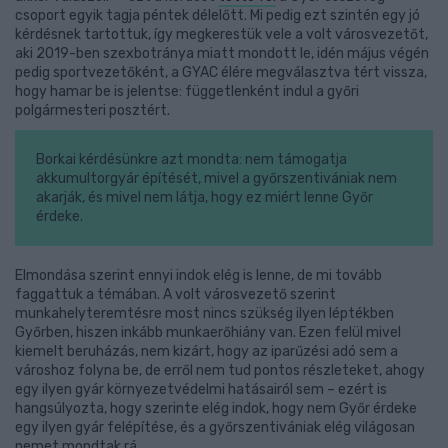
csoport egyik tagja péntek délelőtt. Mi pedig ezt szintén egy jó
kérdésnek tartottuk, így megkerestük vele a volt városvezetőt,
aki 2019-ben szexbotránya miatt mondott le, idén május végén
pedig sportvezetőként, a GYAC élére megválasztva tért vissza,
hogy hamar be is jelentse: függetlenként indul a győri
polgármesteri posztért.
Borkai kérdésünkre azt mondta: nem támogatja
akkumultorgyár építését, mivel a győrszentivániak nem
akarják, és mivel nem látja, hogy ez miért lenne Győr
érdeke.
Elmondása szerint ennyi indok elég is lenne, de mi tovább
faggattuk a témában. A volt városvezető szerint
munkahelyteremtésre most nincs szükség ilyen léptékben
Győrben, hiszen inkább munkaerőhiány van. Ezen felül mivel
kiemelt beruházás, nem kizárt, hogy az iparűzési adó sem a
városhoz folyna be, de erről nem tud pontos részleteket, ahogy
egy ilyen gyár környezetvédelmi hatásairól sem – ezért is
hangsúlyozta, hogy szerinte elég indok, hogy nem Győr érdeke
egy ilyen gyár felépítése, és a győrszentivániak elég világosan
nemet mondtak rá.