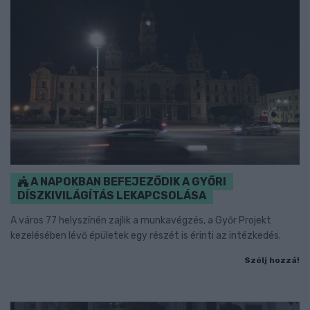
A NAPOKBAN BEFEJEZŐDIK A GYŐRI
DÍSZKIVILÁGÍTÁS LEKAPCSOLÁSA
A város 77 helyszínén zajlik a munkavégzés, a Győr Projekt
kezelésében lévő épületek egy részét is érinti az intézkedés.
Szólj hozzá!