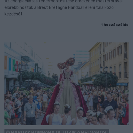
Az energiaellátás tehermentesítése érdekében másfél órával
előrébb hozták a Brest Bretagne Handball elleni találkozó
kezdését.
1 hozzászólás
BAROKK POMPÁBA ÖLTÖZIK A BELVÁROS: