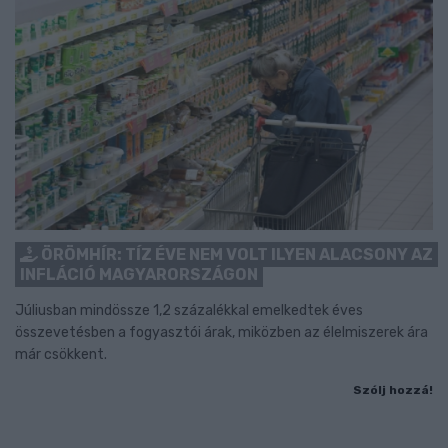
ÖRÖMHÍR: TÍZ ÉVE NEM VOLT ILYEN ALACSONY AZ
INFLÁCIÓ MAGYARORSZÁGON
Júliusban mindössze 1,2 százalékkal emelkedtek éves
összevetésben a fogyasztói árak, miközben az élelmiszerek ára
már csökkent.
Szólj hozzá!