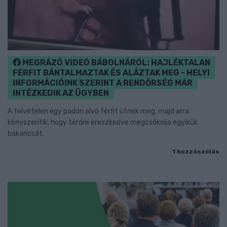
MEGRÁZÓ VIDEÓ BÁBOLNÁRÓL: HAJLÉKTALAN
FÉRFIT BÁNTALMAZTAK ÉS ALÁZTAK MEG - HELYI
INFORMÁCIÓINK SZERINT A RENDŐRSÉG MÁR
INTÉZKEDIK AZ ÜGYBEN
A felvételen egy padon alvó férfit ütnek meg, majd arra
kényszerítik, hogy térdre ereszkedve megcsókolja egyikük
bakancsát.
1 hozzászólás