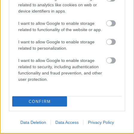
related to analytics like cookies on web or
device identifiers in apps.
I want to allow Google to enable storage
related to functionality of the website or app.
I want to allow Google to enable storage
MAGYAR PÉTER: 868 MILLIÁRD FORINTOS
related to personalization.
BERUHÁZÁSI CSOMAGGAL ERŐSÍTIK
MAGYARORSZÁG ENERGIAELLÁTÁSÁT, MIKÖZBEN
I want to allow Google to enable storage
TOVÁBBRA IS KRITIKUS NAPOK ELÉ NÉZ AZ ORSZÁG
related to security, including authentication
Átfogó energetikai fejlesztési programot fogadott el a
functionality and fraud prevention, and other
kormány.
user protection.
Szólj hozzá!
CONFIRM
Data Deletion
Data Access
Privacy Policy