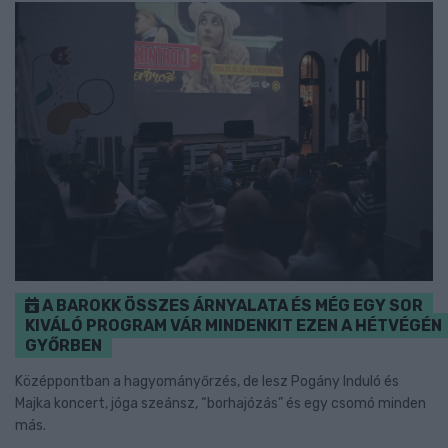
A BAROKK ÖSSZES ÁRNYALATA ÉS MÉG EGY SOR
KIVÁLÓ PROGRAM VÁR MINDENKIT EZEN A HÉTVÉGÉN
GYŐRBEN
Középpontban a hagyományőrzés, de lesz Pogány Induló és
Majka koncert, jóga szeánsz, “borhajózás” és egy csomó minden
más.