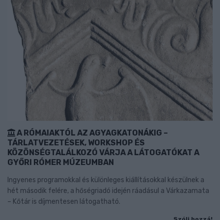
A RÓMAIAKTÓL AZ AGYAGKATONÁKIG –
TÁRLATVEZETÉSEK, WORKSHOP ÉS
KÖZÖNSÉGTALÁLKOZÓ VÁRJA A LÁTOGATÓKAT A
GYŐRI RÓMER MÚZEUMBAN
Ingyenes programokkal és különleges kiállításokkal készülnek a
hét második felére, a hőségriadó idején ráadásul a Várkazamata
– Kőtár is díjmentesen látogatható.
Szólj hozzá!