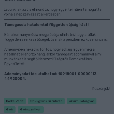
Lapunknak azt is elmondta, hogy egyértelműen támogatta
volna a népszavazást a kérdésben.
Támogasd a hatalomtól független újságírást!
Bár a kormánymédia megpróbálja elhitetni, hogy a tőlük
független szerkesztőségek úsznak a pénzben ez közel sincs is.
Amennyiben neked is fontos, hogy sokáig legyen még a
hatalmat ellenőrző hang, akkor támogast adománnyal a mi
munkánkat is segítő Nemzeti Újságírók Demokratikus
Egyesületét.
Adományodat ide utalhatod: 10918001-00000113-
44920004.
Köszönjük!
Borkai Zsolt
Szívügyünk Szentiván
akkumulátorgyár
Győr
Győrszentiván