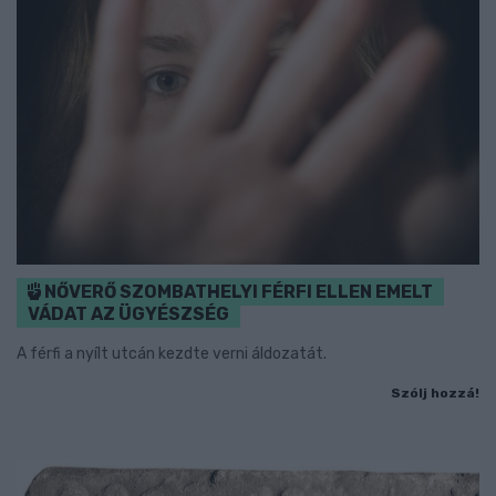
NŐVERŐ SZOMBATHELYI FÉRFI ELLEN EMELT
VÁDAT AZ ÜGYÉSZSÉG
A férfi a nyílt utcán kezdte verni áldozatát.
Szólj hozzá!