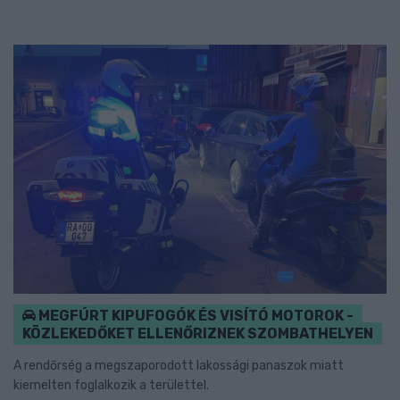
MEGFÚRT KIPUFOGÓK ÉS VISÍTÓ MOTOROK -
KÖZLEKEDŐKET ELLENŐRIZNEK SZOMBATHELYEN
A rendőrség a megszaporodott lakossági panaszok miatt
kiemelten foglalkozik a területtel.