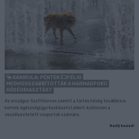
KÁNIKULA: PÉNTEK ÉJFÉLIG
MEGHOSSZABBÍTOTTÁK A HARMADFOKÚ
HŐSÉGRIASZTÁST
Az országos tisztifőorvos szerint a tartós hőség továbbra is
komoly egészségügyi kockázatot jelent, különösen a
veszélyeztetett csoportok számára.
Szólj hozzá!