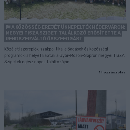
A KÖZÖSSÉG EREJÉT ÜNNEPELTÉK HÉDERVÁRON:
MEGYEI TISZA SZIGET-TALÁLKOZÓ ERŐSÍTETTE A
RENDSZERVÁLTÓ ÖSSZEFOGÁST
Közéleti szereplők, szakpolitikai előadások és közösségi
programok is helyet kaptak a Győr-Moson-Sopron megyei TISZA
Szigetek egész napos találkozóján.
1 hozzászólás