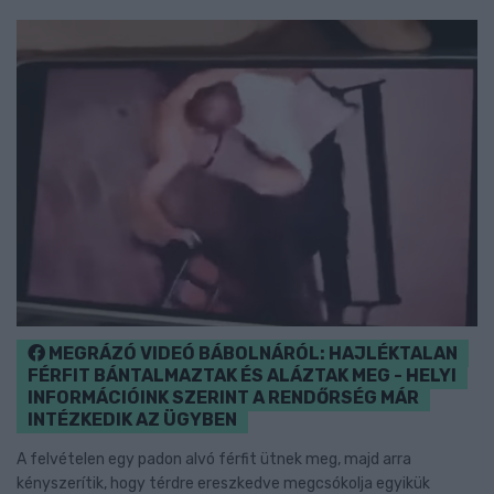
MEGRÁZÓ VIDEÓ BÁBOLNÁRÓL: HAJLÉKTALAN
FÉRFIT BÁNTALMAZTAK ÉS ALÁZTAK MEG - HELYI
INFORMÁCIÓINK SZERINT A RENDŐRSÉG MÁR
INTÉZKEDIK AZ ÜGYBEN
A felvételen egy padon alvó férfit ütnek meg, majd arra
kényszerítik, hogy térdre ereszkedve megcsókolja egyikük