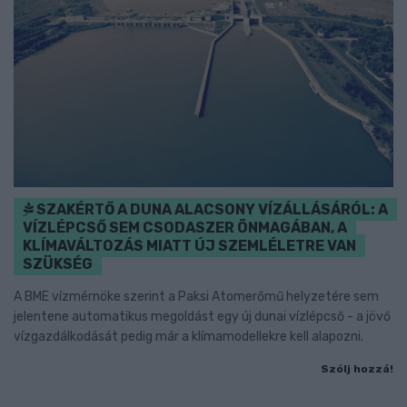
SZAKÉRTŐ A DUNA ALACSONY VÍZÁLLÁSÁRÓL: A
VÍZLÉPCSŐ SEM CSODASZER ÖNMAGÁBAN, A
KLÍMAVÁLTOZÁS MIATT ÚJ SZEMLÉLETRE VAN
SZÜKSÉG
A BME vízmérnöke szerint a Paksi Atomerőmű helyzetére sem
jelentene automatikus megoldást egy új dunai vízlépcső - a jövő
vízgazdálkodását pedig már a klímamodellekre kell alapozni.
Szólj hozzá!