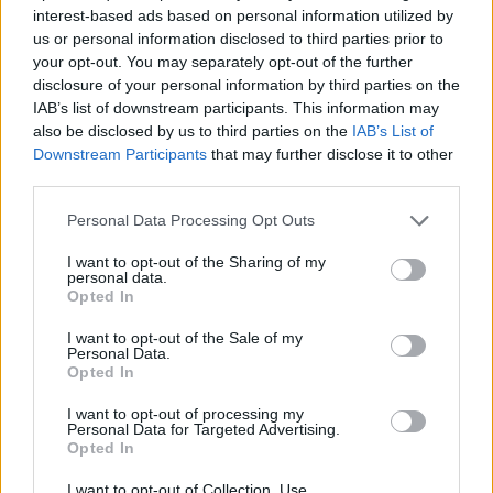
A NAPOKBAN BEFEJEZŐDIK A GYŐRI
interest-based ads based on personal information utilized by
DÍSZKIVILÁGÍTÁS LEKAPCSOLÁSA
us or personal information disclosed to third parties prior to
your opt-out. You may separately opt-out of the further
A város 77 helyszínén zajlik a munkavégzés, a Győr Projekt
disclosure of your personal information by third parties on the
kezelésében lévő épületek egy részét is érinti az intézkedés.
IAB’s list of downstream participants. This information may
also be disclosed by us to third parties on the
IAB’s List of
Szólj hozzá!
Downstream Participants
that may further disclose it to other
third parties.
Please note that this website/app uses one or more Google
Personal Data Processing Opt Outs
services and may gather and store information including but
not limited to your visit or usage behaviour. You may click to
I want to opt-out of the Sharing of my
personal data.
grant or deny consent to Google and its third-party tags to
Opted In
use your data for below specified purposes in below Google
consent section.
I want to opt-out of the Sale of my
Personal Data.
Opted In
I want to opt-out of processing my
Personal Data for Targeted Advertising.
Opted In
I want to opt-out of Collection, Use,