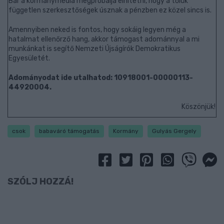
Bár a kormánymédia megpróbálja elhitetni, hogy a tőlük
független szerkesztőségek úsznak a pénzben ez közel sincs is.
Amennyiben neked is fontos, hogy sokáig legyen még a
hatalmat ellenőrző hang, akkor támogast adománnyal a mi
munkánkat is segítő Nemzeti Újságírók Demokratikus
Egyesületét.
Adományodat ide utalhatod: 10918001-00000113-
44920004.
Köszönjük!
csok
babaváró támogatás
Kormány
Gulyás Gergely
SZÓLJ HOZZÁ!