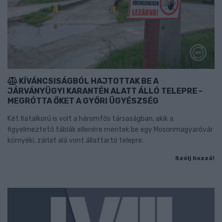
KÍVÁNCSISÁGBÓL HAJTOTTAK BE A
JÁRVÁNYÜGYI KARANTÉN ALATT ÁLLÓ TELEPRE -
MEGRÓTTA ŐKET A GYŐRI ÜGYÉSZSÉG
Két fiatalkorú is volt a háromfős társaságban, akik a
figyelmeztető táblák ellenére mentek be egy Mosonmagyaróvár
környéki, zárlat alá vont állattartó telepre.
Szólj hozzá!