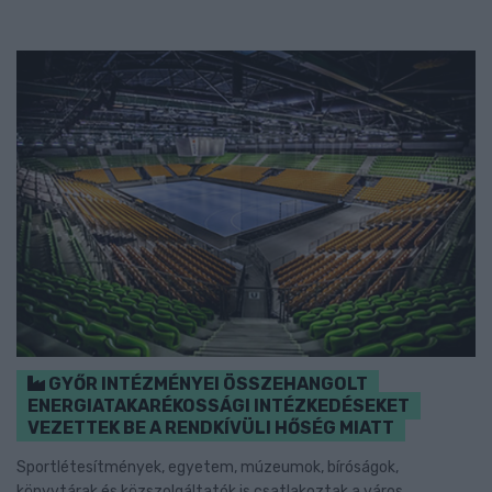
GYŐR INTÉZMÉNYEI ÖSSZEHANGOLT
ENERGIATAKARÉKOSSÁGI INTÉZKEDÉSEKET
VEZETTEK BE A RENDKÍVÜLI HŐSÉG MIATT
Sportlétesítmények, egyetem, múzeumok, bíróságok,
könyvtárak és közszolgáltatók is csatlakoztak a város