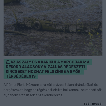
AZ ASZÁLY ÉS A KÁNIKULA MARGÓJÁRA: A
REKORD ALACSONY VÍZÁLLÁS RÉGÉSZETI
KINCSEKET HOZHAT FELSZÍNRE A GYŐRI
TÉRSÉGÉBEN IS
A Rómer Flóris Múzeum arra kéri a vízpartokon kirándulókat és
horgászokat, hogy ha régészeti leletre bukkannak, ne mozdítsák
el, hanem értesítsék a szakembereket.
Szólj hozzá!