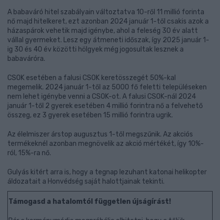
A babaváró hitel szabályain változtatva 10-ről 11 millió forinta
nő majd hitelkeret, ezt azonban 2024 január 1-től csakis azok a
házaspárok vehetik majd igénybe, ahol a feleség 30 év alatt
vállal gyermeket. Lesz egy átmeneti időszak, így 2025 január 1-
ig 30 és 40 év közötti hölgyek még jogosultak lesznek a
babaváróra.
CSOK esetében a falusi CSOK keretösszegét 50%-kal
megemelik. 2024 január 1-től az 5000 fő feletti településeken
nem lehet igénybe venni a CSOK-ot. A falusi CSOK-nál 2024
január 1-től 2 gyerek esetében 4 millió forintra nő a felvehető
összeg, ez 3 gyerek esetében 15 millió forintra ugrik.
Az élelmiszer árstop augusztus 1-től megszűnik. Az akciós
termékeknél azonban megnövelik az akció mértékét, így 10%-
ról, 15%-ra nő.
Gulyás kitért arra is, hogy a tegnap lezuhant katonai helikopter
áldozatait a Honvédség saját halottjainak tekinti.
Támogasd a hatalomtól független újságírást!