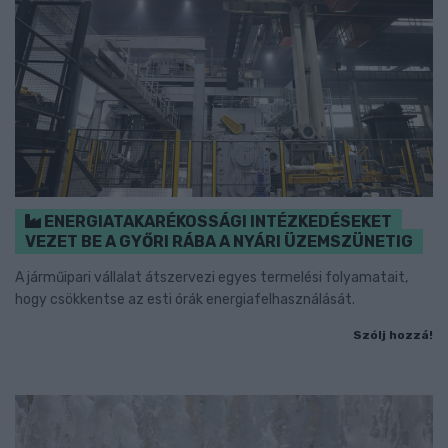
ENERGIATAKARÉKOSSÁGI INTÉZKEDÉSEKET
VEZET BE A GYŐRI RÁBA A NYÁRI ÜZEMSZÜNETIG
A járműipari vállalat átszervezi egyes termelési folyamatait,
hogy csökkentse az esti órák energiafelhasználását.
Szólj hozzá!