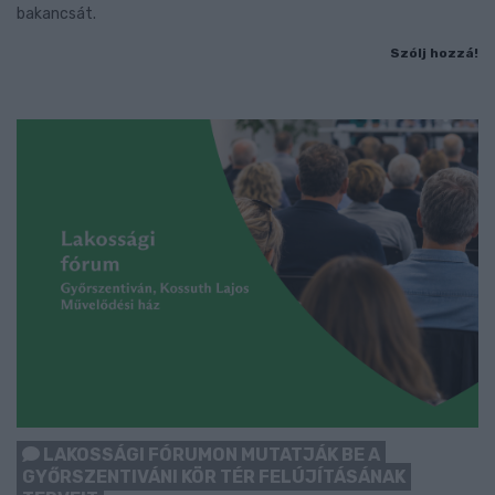
bakancsát.
Szólj hozzá!
LAKOSSÁGI FÓRUMON MUTATJÁK BE A
GYŐRSZENTIVÁNI KÖR TÉR FELÚJÍTÁSÁNAK