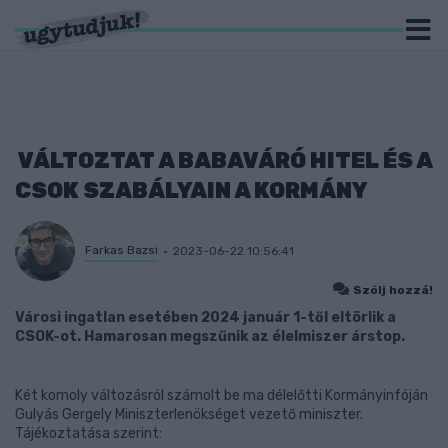
VÁLTOZTAT A BABAVÁRÓ HITEL ÉS A
CSOK SZABÁLYAIN A KORMÁNY
Farkas Bazsi
2023-06-22 10:56:41
Szólj hozzá!
Városi ingatlan esetében 2024 január 1-től eltörlik a
CSOK-ot. Hamarosan megszűnik az élelmiszer árstop.
Két komoly változásról számolt be ma délelőtti Kormányinfóján
Gulyás Gergely Miniszterlenökséget vezető miniszter.
Tájékoztatása szerint: