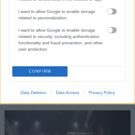
I want to allow Google to enable storage
related to personalization.
I want to allow Google to enable storage
related to security, including authentication
functionality and fraud prevention, and other
FONTOS ÜZENET A HŐSÉGRIADÓ IDEJÉRE: A GYŐR
user protection.
APPLIKÁCIÓ LETÖLTÉSÉRE BIZTATJA A
LAKOSSÁGOT KÓSA ROLAND
Az alpolgármester szerint a rendkívüli kánikula a
CONFIRM
közműrendszereket is fokozottan terheli, ezért érdemes
bekapcsolni a push értesítéseket.
Data Deletion
Data Access
Privacy Policy
Szólj hozzá!