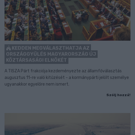
KEDDEN MEGVÁLASZTHATJA AZ
ORSZÁGGYŰLÉS MAGYARORSZÁG ÚJ
KÖZTÁRSASÁGI ELNÖKÉT
A TISZA Párt frakciója kezdeményezte az államfőválasztás
augusztus 11-re való kitűzését - a kormánypárti jelölt személye
ugyanakkor egyelőre nem ismert.
Szólj hozzá!