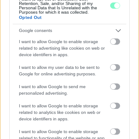
Retention, Sale, and/or Sharing of my
Personal Data that Is Unrelated with the
Purposes for which it was collected.
KÁNIKULA-AKTUÁL: MEGHOSSZABBÍTOTTÁK A
Opted Out
HŐSÉGRIASZTÁST, A KÖVETKEZŐ 48 ÓRA LEHET A
LEGKRITIKUSABB AZ ENERGIAELLÁTÁS
Google consents
SZEMPONTJÁBÓL, DE AZ UTOLSÓ PAKSI TURBINA
EGYELŐRE KITART
I want to allow Google to enable storage
related to advertising like cookies on web or
A Védelmi Munkacsoport szerint egyelőre stabil az ország
device identifiers in apps.
villamosenergia-rendszere, de továbbra is takarékosságra kérik
a lakosságot és a nagyfogyasztókat.
I want to allow my user data to be sent to
Szólj hozzá!
Google for online advertising purposes.
I want to allow Google to send me
personalized advertising.
I want to allow Google to enable storage
related to analytics like cookies on web or
device identifiers in apps.
I want to allow Google to enable storage
related to functionality of the website or app.