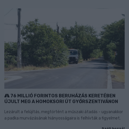
76 MILLIÓ FORINTOS BERUHÁZÁS KERETÉBEN
ÚJULT MEG A HOMOKSORI ÚT GYŐRSZENTIVÁNON
Lezárult a felújítás, megtörtént a műszaki átadás - ugyanakkor
a padka murvázásának hiányosságaira is felhívták a figyelmet.
Szólj hozzá!