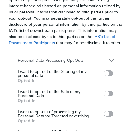
interest-based ads based on personal information utilized by
A NAPOKBAN BEFEJEZŐDIK A GYŐRI
us or personal information disclosed to third parties prior to
DÍSZKIVILÁGÍTÁS LEKAPCSOLÁSA
your opt-out. You may separately opt-out of the further
A város 77 helyszínén zajlik a munkavégzés, a Győr Projekt
disclosure of your personal information by third parties on the
kezelésében lévő épületek egy részét is érinti az intézkedés.
IAB’s list of downstream participants. This information may
also be disclosed by us to third parties on the
IAB’s List of
Szólj hozzá!
Downstream Participants
that may further disclose it to other
third parties.
Please note that this website/app uses one or more Google
Personal Data Processing Opt Outs
services and may gather and store information including but
not limited to your visit or usage behaviour. You may click to
I want to opt-out of the Sharing of my
personal data.
grant or deny consent to Google and its third-party tags to
Opted In
use your data for below specified purposes in below Google
consent section.
I want to opt-out of the Sale of my
Personal Data.
Opted In
I want to opt-out of processing my
Personal Data for Targeted Advertising.
Opted In