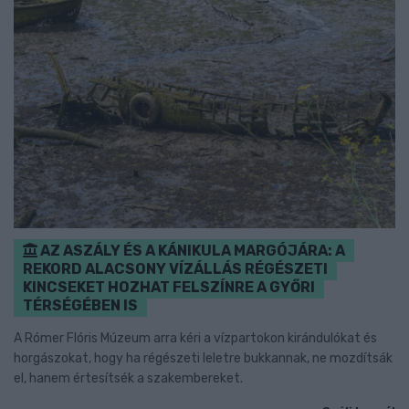
AZ ASZÁLY ÉS A KÁNIKULA MARGÓJÁRA: A
REKORD ALACSONY VÍZÁLLÁS RÉGÉSZETI
KINCSEKET HOZHAT FELSZÍNRE A GYŐRI
TÉRSÉGÉBEN IS
A Rómer Flóris Múzeum arra kéri a vízpartokon kirándulókat és
horgászokat, hogy ha régészeti leletre bukkannak, ne mozdítsák
el, hanem értesítsék a szakembereket.