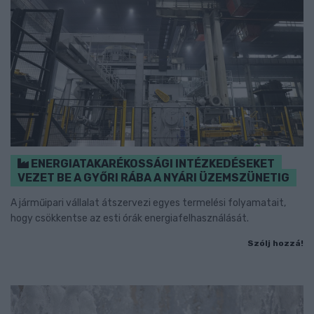
ENERGIATAKARÉKOSSÁGI INTÉZKEDÉSEKET
VEZET BE A GYŐRI RÁBA A NYÁRI ÜZEMSZÜNETIG
A járműipari vállalat átszervezi egyes termelési folyamatait,
hogy csökkentse az esti órák energiafelhasználását.
Szólj hozzá!