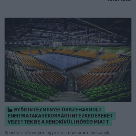
GYŐR INTÉZMÉNYEI ÖSSZEHANGOLT
ENERGIATAKARÉKOSSÁGI INTÉZKEDÉSEKET
VEZETTEK BE A RENDKÍVÜLI HŐSÉG MIATT
Sportlétesítmények, egyetem, múzeumok, bíróságok,