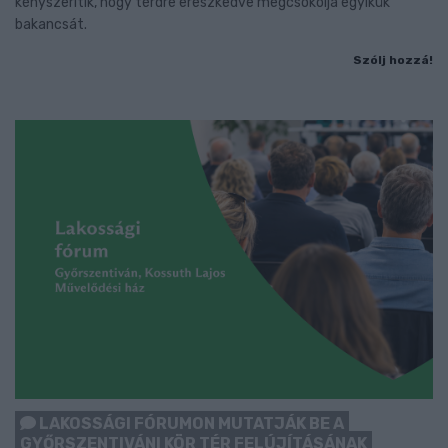
kényszerítik, hogy térdre ereszkedve megcsókolja egyikük
bakancsát.
Szólj hozzá!
LAKOSSÁGI FÓRUMON MUTATJÁK BE A
GYŐRSZENTIVÁNI KÖR TÉR FELÚJÍTÁSÁNAK