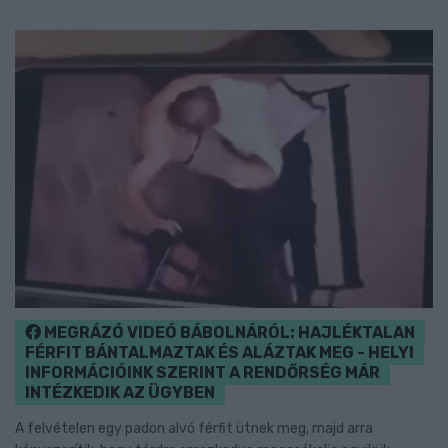
MEGRÁZÓ VIDEÓ BÁBOLNÁRÓL: HAJLÉKTALAN
FÉRFIT BÁNTALMAZTAK ÉS ALÁZTAK MEG - HELYI
INFORMÁCIÓINK SZERINT A RENDŐRSÉG MÁR
INTÉZKEDIK AZ ÜGYBEN
A felvételen egy padon alvó férfit ütnek meg, majd arra