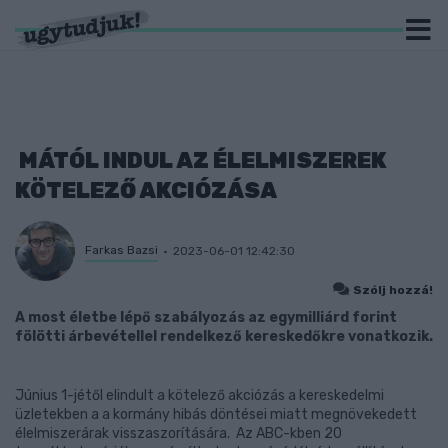
MÁTÓL INDUL AZ ÉLELMISZEREK
KÖTELEZŐ AKCIÓZÁSA
Farkas Bazsi
2023-06-01 12:42:30
Szólj hozzá!
A most életbe lépő szabályozás az egymilliárd forint
fölötti árbevétellel rendelkező kereskedőkre vonatkozik.
Június 1-jétől elindult a kötelező akciózás a kereskedelmi
üzletekben a a kormány hibás döntései miatt megnövekedett
élelmiszerárak visszaszorítására. Az ABC-kben 20