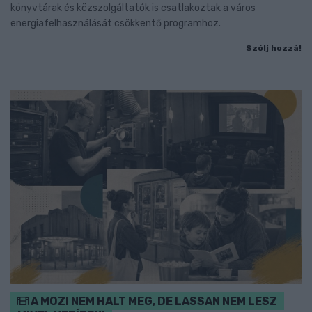
könyvtárak és közszolgáltatók is csatlakoztak a város
energiafelhasználását csökkentő programhoz.
Szólj hozzá!
A MOZI NEM HALT MEG, DE LASSAN NEM LESZ