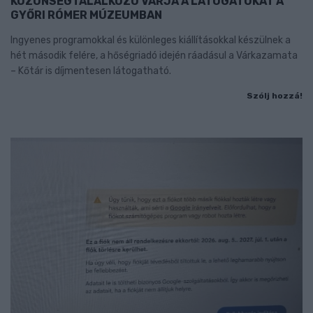
KÖZÖNSÉGTALÁLKOZÓ VÁRJA A LÁTOGATÓKAT A
GYŐRI RÓMER MÚZEUMBAN
Ingyenes programokkal és különleges kiállításokkal készülnek a
hét második felére, a hőségriadó idején ráadásul a Várkazamata
– Kőtár is díjmentesen látogatható.
Szólj hozzá!