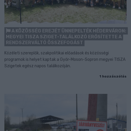
A KÖZÖSSÉG EREJÉT ÜNNEPELTÉK HÉDERVÁRON:
MEGYEI TISZA SZIGET-TALÁLKOZÓ ERŐSÍTETTE A
RENDSZERVÁLTÓ ÖSSZEFOGÁST
Közéleti szereplők, szakpolitikai előadások és közösségi
programok is helyet kaptak a Győr-Moson-Sopron megyei TISZA
Szigetek egész napos találkozóján.
1 hozzászólás