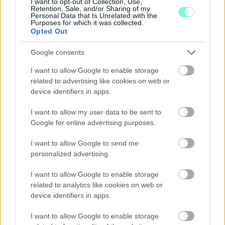
I want to opt-out of Collection, Use,
Retention, Sale, and/or Sharing of my
Personal Data that Is Unrelated with the
Purposes for which it was collected.
KÁNIKULA-AKTUÁL: MEGHOSSZABBÍTOTTÁK A
Opted Out
HŐSÉGRIASZTÁST, A KÖVETKEZŐ 48 ÓRA LEHET A
LEGKRITIKUSABB AZ ENERGIAELLÁTÁS
Google consents
SZEMPONTJÁBÓL, DE AZ UTOLSÓ PAKSI TURBINA
EGYELŐRE KITART
I want to allow Google to enable storage
related to advertising like cookies on web or
A Védelmi Munkacsoport szerint egyelőre stabil az ország
device identifiers in apps.
villamosenergia-rendszere, de továbbra is takarékosságra kérik
a lakosságot és a nagyfogyasztókat.
I want to allow my user data to be sent to
Google for online advertising purposes.
Szólj hozzá!
I want to allow Google to send me
personalized advertising.
I want to allow Google to enable storage
related to analytics like cookies on web or
device identifiers in apps.
I want to allow Google to enable storage