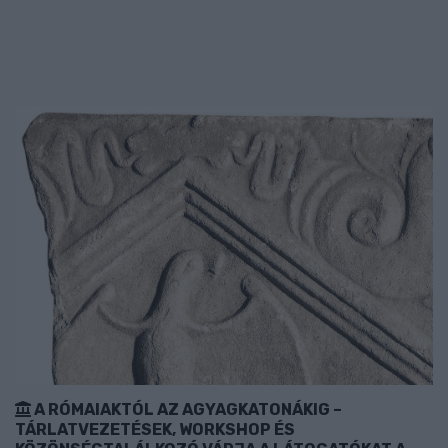
A RÓMAIAKTÓL AZ AGYAGKATONÁKIG –
TÁRLATVEZETÉSEK, WORKSHOP ÉS