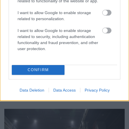
related to functionality of the website or app.
I want to allow Google to enable storage
related to personalization.
I want to allow Google to enable storage
related to security, including authentication
functionality and fraud prevention, and other
FONTOS ÜZENET A HŐSÉGRIADÓ IDEJÉRE: A GYŐR
user protection.
APPLIKÁCIÓ LETÖLTÉSÉRE BIZTATJA A
LAKOSSÁGOT KÓSA ROLAND
Az alpolgármester szerint a rendkívüli kánikula a
CONFIRM
közműrendszereket is fokozottan terheli, ezért érdemes
bekapcsolni a push értesítéseket.
Data Deletion
Data Access
Privacy Policy
Szólj hozzá!