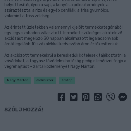
helyettesítői, ilyen a sajt, a kenyér, a péksütemények, a
száraztészta, a rizs és egyéb ceráliák, a friss gyümölcs,
valamint a friss zöldség.
Az érintett üzletekben valamennyi kijelölt termékkategóriából
egy-egy szabadon választott terméket szükséges a kötelező
akciózást megelőző 30 napban alkalmazott legalacsonyabb
árnál legalább 10 százalékkal kedvezőbb áron értékesíteniük.
Az akciózott termékekről a kereskedők kötelesek tájékoztatni a
vásárlókat, a fogyasztóvédelmi hatóság pedig ellenőrizni fogja a
végrehajtást - zárta közleményét Nagy Márton.
Nagy Márton
élelmiszer
árstop
SZÓLJ HOZZÁ!