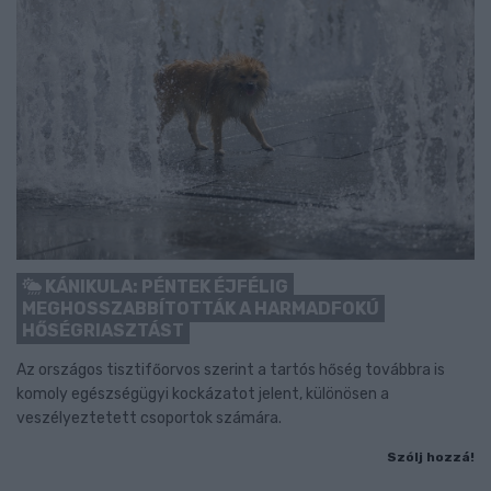
KÁNIKULA: PÉNTEK ÉJFÉLIG
MEGHOSSZABBÍTOTTÁK A HARMADFOKÚ
HŐSÉGRIASZTÁST
Az országos tisztifőorvos szerint a tartós hőség továbbra is
komoly egészségügyi kockázatot jelent, különösen a
veszélyeztetett csoportok számára.
Szólj hozzá!