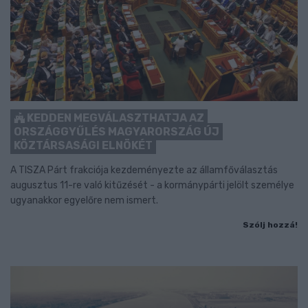
KEDDEN MEGVÁLASZTHATJA AZ
ORSZÁGGYŰLÉS MAGYARORSZÁG ÚJ
KÖZTÁRSASÁGI ELNÖKÉT
A TISZA Párt frakciója kezdeményezte az államfőválasztás
augusztus 11-re való kitűzését - a kormánypárti jelölt személye
ugyanakkor egyelőre nem ismert.
Szólj hozzá!