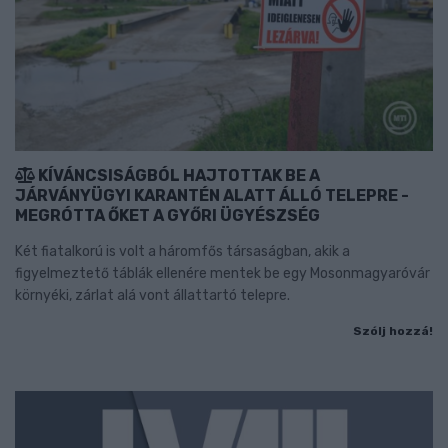
KÍVÁNCSISÁGBÓL HAJTOTTAK BE A
JÁRVÁNYÜGYI KARANTÉN ALATT ÁLLÓ TELEPRE -
MEGRÓTTA ŐKET A GYŐRI ÜGYÉSZSÉG
Két fiatalkorú is volt a háromfős társaságban, akik a
figyelmeztető táblák ellenére mentek be egy Mosonmagyaróvár
környéki, zárlat alá vont állattartó telepre.
Szólj hozzá!