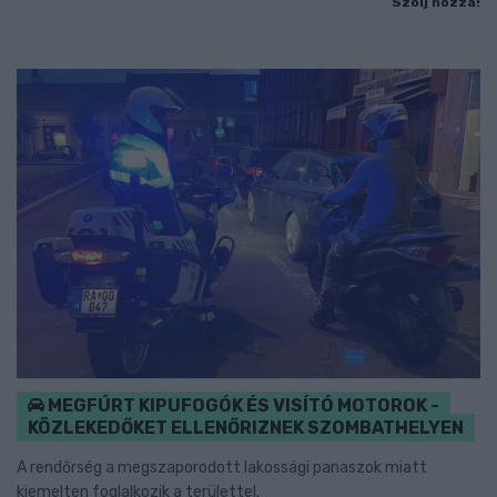
Szólj hozzá!
MEGFÚRT KIPUFOGÓK ÉS VISÍTÓ MOTOROK -
KÖZLEKEDŐKET ELLENŐRIZNEK SZOMBATHELYEN
A rendőrség a megszaporodott lakossági panaszok miatt
kiemelten foglalkozik a területtel.