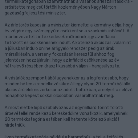
termékkategóriában számíthatnak a vásárlók árleszállításokra -
erősítette meg csütörtöki közleményében Nagy Márton
gazdaságfejlesztési miniszter.
Az árletörés kapcsán a miniszter kiemelte: a kormány célja, hogy
év végére egy számjegyűre csökkentse a szankciós inflációt. A
már bevezetett intézkedések működnek, így az infláció
tetőzött és csökkenésnek indult. A kötelező akciózás, valamint
a júliusban induló online árfigyelő rendszer pedig az árak
mérséklésén, a verseny fokozásán keresztül ahhoz fog
jelentősen hozzájárulni, hogy az infláció csökkenése az év
hátralevő részében drasztikusabbá váljon - hangsúlyozta.
A vásárlók szempontjából ugyanakkor az a legfontosabb, hogy
minden héten a rendelkezésükre áll egy olyan 20 termékből álló
akciós árú élelmiszerkosár az adott boltokban, amelyet az előző
hónaphoz képest sokkal olcsóbban vásárolhatnak meg.
A most életbe lépő szabályozás az egymilliárd forint fölötti
árbevétellel rendelkező kereskedőkre vonatkozik, amelyeknek
20 termékkategória estében kell hetente kötelező akciót
hirdetniük.
Ilyen termékkategória például a baromfihús, a tej, a tejföl és