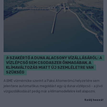
SZAKÉRTŐ A DUNA ALACSONY VÍZÁLLÁSÁRÓL: A
VÍZLÉPCSŐ SEM CSODASZER ÖNMAGÁBAN, A
KLÍMAVÁLTOZÁS MIATT ÚJ SZEMLÉLETRE VAN
SZÜKSÉG
A BME vízmérnöke szerint a Paksi Atomerőmű helyzetére sem
jelentene automatikus megoldást egy új dunai vízlépcső - a jövő
vízgazdálkodását pedig már a klímamodellekre kell alapozni.
Szólj hozzá!