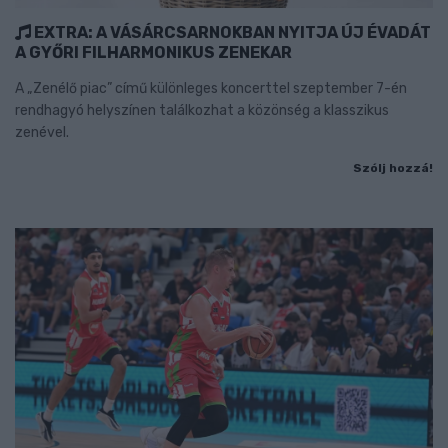
EXTRA: A VÁSÁRCSARNOKBAN NYITJA ÚJ ÉVADÁT
A GYŐRI FILHARMONIKUS ZENEKAR
A „Zenélő piac” című különleges koncerttel szeptember 7-én
rendhagyó helyszínen találkozhat a közönség a klasszikus
zenével.
Szólj hozzá!