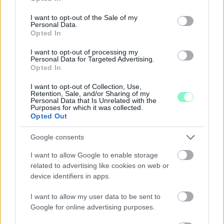
use your data for below specified purposes in below Google
consent section.
I want to opt-out of the Sale of my
Personal Data.
Opted In
I want to opt-out of processing my
Personal Data for Targeted Advertising.
Opted In
I want to opt-out of Collection, Use,
Retention, Sale, and/or Sharing of my
Personal Data that Is Unrelated with the
Purposes for which it was collected.
Opted Out
Google consents
I want to allow Google to enable storage
related to advertising like cookies on web or
ENERGIATAKARÉKOSSÁG: KORÁBBAN KEZDŐDIK
device identifiers in apps.
A GYŐRI AUDI ETO KC PÉNTEKI FELKÉSZÜLÉSI
MÉRKŐZÉSE
I want to allow my user data to be sent to
Google for online advertising purposes.
Az energiaellátás tehermentesítése érdekében másfél órával
előrébb hozták a Brest Bretagne Handball elleni találkozó