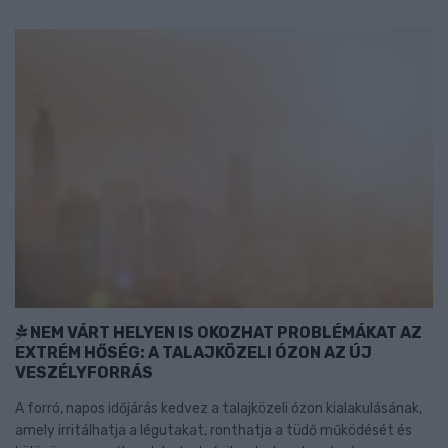
NEM VÁRT HELYEN IS OKOZHAT PROBLÉMÁKAT AZ
EXTRÉM HŐSÉG: A TALAJKÖZELI ÓZON AZ ÚJ
VESZÉLYFORRÁS
A forró, napos időjárás kedvez a talajközeli ózon kialakulásának,
amely irritálhatja a légutakat, ronthatja a tüdő működését és