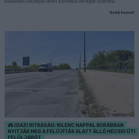
különösen veszélyes lehet a krónikus betegek számára.
Szólj hozzá!
IGAZI RITKASÁG: KILENC NAPPAL KORÁBBAN
NYITJÁK MEG A FELÚJÍTÁS ALATT ÁLLÓ HECSEI ÚTI
FELÜLJÁRÓT