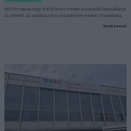
Hétfőn hajnali négy órától ismét minden közlekedő használhatja
az átkelőt, az autóbuszok is visszatérnek eredeti útvonalukra.
Szólj hozzá!