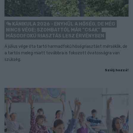
KÁNIKULA 2026 - ENYHÜL A HŐSÉG, DE MÉG
NINCS VÉGE: SZOMBATTÓL MÁR “CSAK”
MÁSODFOKÚ RIASZTÁS LESZ ÉRVÉNYBEN
A július vége óta tartó harmadfokú hőségriasztást mérséklik, de
a tartós meleg miatt továbbra is fokozott óvatosságra van
szükség.
Szólj hozzá!