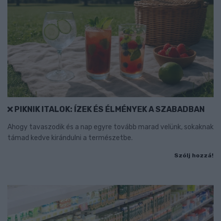
PIKNIK ITALOK: ÍZEK ÉS ÉLMÉNYEK A SZABADBAN
Ahogy tavaszodik és a nap egyre tovább marad velünk, sokaknak
támad kedve kirándulni a természetbe.
Szólj hozzá!