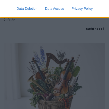
ESKÜVŐT
Data Deletion
Data Access
Privacy Policy
Jubileumi fogadalom megerősítés, történelmi felvonulás,
tűzshow és vezetett séták is várják az érdeklődőket augusztus
7–8-án.
Szólj hozzá!