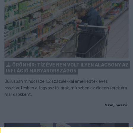
ÖRÖMHÍR: TÍZ ÉVE NEM VOLT ILYEN ALACSONY AZ
INFLÁCIÓ MAGYARORSZÁGON
Júliusban mindössze 1,2 százalékkal emelkedtek éves
összevetésben a fogyasztói árak, miközben az élelmiszerek ára
már csökkent.
Szólj hozzá!