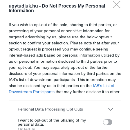
ugytudjuk.hu -
Do Not Process My Personal
Information
If you wish to opt-out of the sale, sharing to third parties, or
processing of your personal or sensitive information for
targeted advertising by us, please use the below opt-out
section to confirm your selection. Please note that after your
opt-out request is processed you may continue seeing
interest-based ads based on personal information utilized by
us or personal information disclosed to third parties prior to
your opt-out. You may separately opt-out of the further
disclosure of your personal information by third parties on the
A BAROKK ÖSSZES ÁRNYALATA ÉS MÉG EGY SOR
IAB’s list of downstream participants. This information may
KIVÁLÓ PROGRAM VÁR MINDENKIT EZEN A HÉTVÉGÉN
also be disclosed by us to third parties on the
IAB’s List of
GYŐRBEN
Downstream Participants
that may further disclose it to other
third parties.
Középpontban a hagyományőrzés, de lesz Pogány Induló és
Majka koncert, jóga szeánsz, “borhajózás” és egy csomó minden
Please note that this website/app uses one or more Google
Personal Data Processing Opt Outs
más.
services and may gather and store information including but
not limited to your visit or usage behaviour. You may click to
I want to opt-out of the Sharing of my
Szólj hozzá!
personal data.
grant or deny consent to Google and its third-party tags to
Opted In