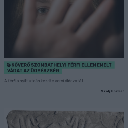
NŐVERŐ SZOMBATHELYI FÉRFI ELLEN EMELT
VÁDAT AZ ÜGYÉSZSÉG
A férfi a nyílt utcán kezdte verni áldozatát.
Szólj hozzá!