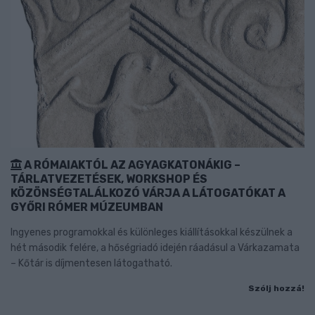
A RÓMAIAKTÓL AZ AGYAGKATONÁKIG –
TÁRLATVEZETÉSEK, WORKSHOP ÉS
KÖZÖNSÉGTALÁLKOZÓ VÁRJA A LÁTOGATÓKAT A
GYŐRI RÓMER MÚZEUMBAN
Ingyenes programokkal és különleges kiállításokkal készülnek a
hét második felére, a hőségriadó idején ráadásul a Várkazamata
– Kőtár is díjmentesen látogatható.
Szólj hozzá!