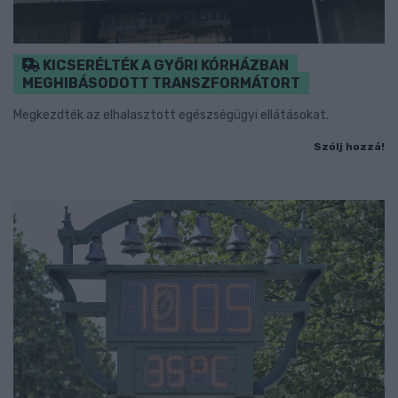
KICSERÉLTÉK A GYŐRI KÓRHÁZBAN
MEGHIBÁSODOTT TRANSZFORMÁTORT
Megkezdték az elhalasztott egészségügyi ellátásokat.
Szólj hozzá!