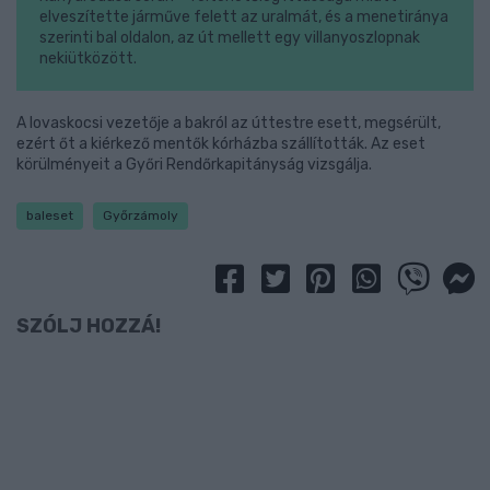
elveszítette járműve felett az uralmát, és a menetiránya
szerinti bal oldalon, az út mellett egy villanyoszlopnak
nekiütközött.
A lovaskocsi vezetője a bakról az úttestre esett, megsérült,
ezért őt a kiérkező mentők kórházba szállították. Az eset
körülményeit a Győri Rendőrkapitányság vizsgálja.
baleset
Győrzámoly
SZÓLJ HOZZÁ!