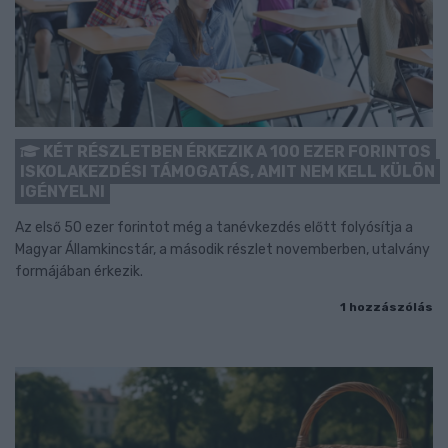
KÉT RÉSZLETBEN ÉRKEZIK A 100 EZER FORINTOS
ISKOLAKEZDÉSI TÁMOGATÁS, AMIT NEM KELL KÜLÖN
IGÉNYELNI
Az első 50 ezer forintot még a tanévkezdés előtt folyósítja a
Magyar Államkincstár, a második részlet novemberben, utalvány
formájában érkezik.
1 hozzászólás