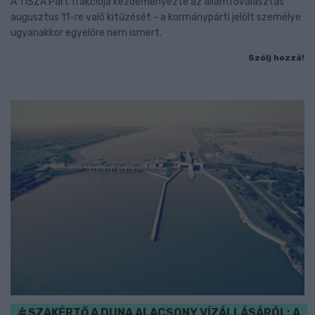
A TISZA Párt frakciója kezdeményezte az államfőválasztás
augusztus 11-re való kitűzését - a kormánypárti jelölt személye
ugyanakkor egyelőre nem ismert.
Szólj hozzá!
SZAKÉRTŐ A DUNA ALACSONY VÍZÁLLÁSÁRÓL: A