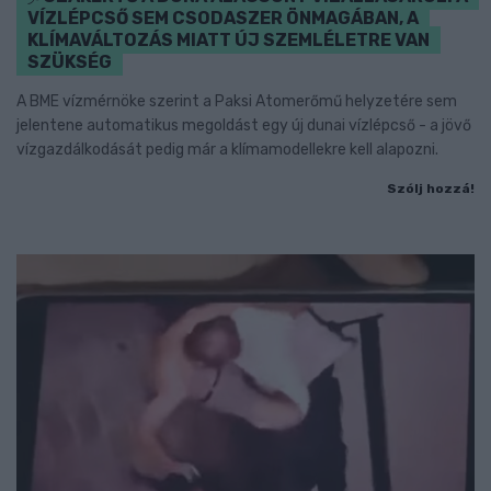
VÍZLÉPCSŐ SEM CSODASZER ÖNMAGÁBAN, A
KLÍMAVÁLTOZÁS MIATT ÚJ SZEMLÉLETRE VAN
SZÜKSÉG
A BME vízmérnöke szerint a Paksi Atomerőmű helyzetére sem
jelentene automatikus megoldást egy új dunai vízlépcső - a jövő
vízgazdálkodását pedig már a klímamodellekre kell alapozni.
Szólj hozzá!