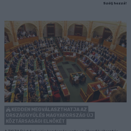
Szólj hozzá!
KEDDEN MEGVÁLASZTHATJA AZ
ORSZÁGGYŰLÉS MAGYARORSZÁG ÚJ
KÖZTÁRSASÁGI ELNÖKÉT