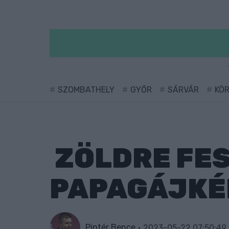
SZOMBATHELY
GYŐR
SÁRVÁR
KÖ
ZÖLDRE FES
PAPAGÁJKÉN
Pintér Bence
2023-05-22 07:50:49