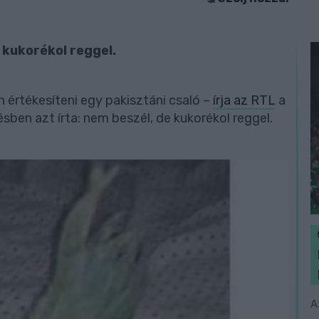
 kukorékol reggel.
n értékesíteni egy pakisztáni csaló –
írja az RTL
a
sben azt írta: nem beszél, de kukorékol reggel.
A