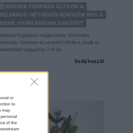
BAROKK POMPÁBA ÖLTÖZIK A
BELVÁROS: HÉTVÉGÉN RENDEZIK MEG A
XXXIII. GYŐRI BAROKK ESKÜVŐT
ubileumi fogadalom megerősítés, történelmi
elvonulás, tűzshow és vezetett séták is várják az
rdeklődőket augusztus 7–8-án.
Szólj hozzá!
sonal or
ection to
ou may
 personal
out of the
 downstream