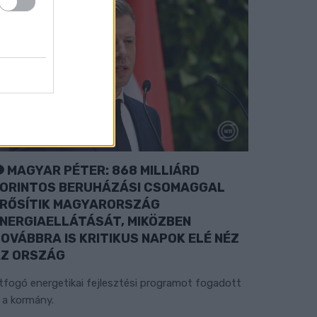
MAGYAR PÉTER: 868 MILLIÁRD
ORINTOS BERUHÁZÁSI CSOMAGGAL
RŐSÍTIK MAGYARORSZÁG
NERGIAELLÁTÁSÁT, MIKÖZBEN
OVÁBBRA IS KRITIKUS NAPOK ELÉ NÉZ
Z ORSZÁG
tfogó energetikai fejlesztési programot fogadott
l a kormány.