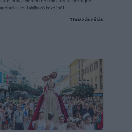
ásfél órával előrébb hozták a Brest Bretagne
andball elleni találkozó kezdését.
1 hozzászólás