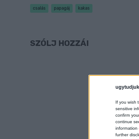
csalás
papagáj
kakas
SZÓLJ HOZZÁ!
ugytudjuk
If you wish 
sensitive in
confirm you
continue se
information 
further disc