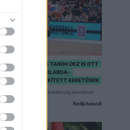
PERL, VÁRADI ÉS TANOH DEZ IS OTT
VAN A FÉRFI KOSÁRLABDA-
VÁLOGATOTT SZŰKÍTETT KERETÉBEN
sztország, Szlovénia és Svédország következik.
Szólj hozzá!