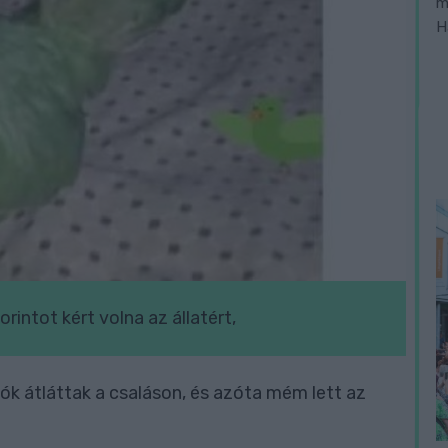
m
H
intot kért volna az állatért,
rlók átláttak a csaláson, és azóta mém lett az