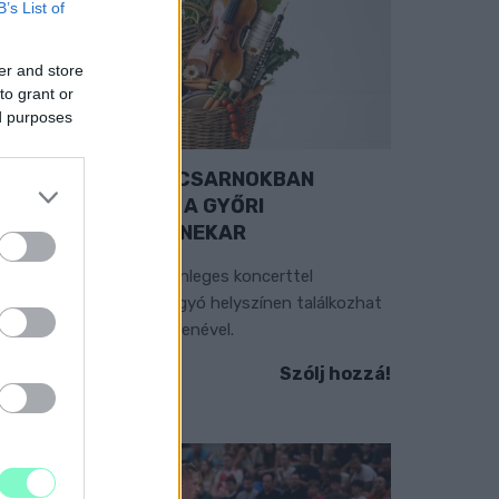
B’s List of
er and store
to grant or
ed purposes
EXTRA: A VÁSÁRCSARNOKBAN
YITJA ÚJ ÉVADÁT A GYŐRI
ILHARMONIKUS ZENEKAR
 „Zenélő piac” című különleges koncerttel
zeptember 7-én rendhagyó helyszínen találkozhat
 közönség a klasszikus zenével.
Szólj hozzá!