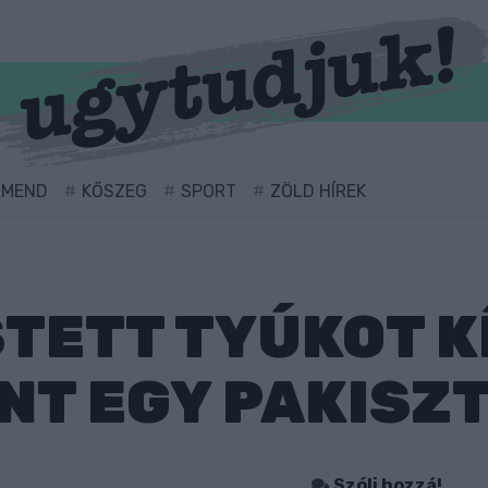
RMEND
KŐSZEG
SPORT
ZÖLD HÍREK
TETT TYÚKOT K
T EGY PAKISZT
Szólj hozzá!