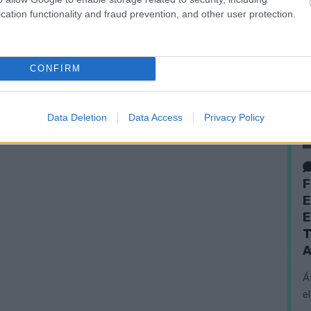
cation functionality and fraud prevention, and other user protection.
CONFIRM
Data Deletion
Data Access
Privacy Policy
F
E
E
T
A
Á
e