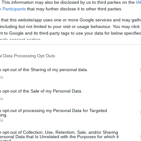
. This information may also be disclosed by us to third parties on the
IA
Participants
that may further disclose it to other third parties.
 that this website/app uses one or more Google services and may gath
including but not limited to your visit or usage behaviour. You may click 
 to Google and its third-party tags to use your data for below specifi
ogle consent section.
l Data Processing Opt Outs
N
F
o opt-out of the Sharing of my personal data.
In
A
s
o opt-out of the Sale of my Personal Data.
a
In
to opt-out of processing my Personal Data for Targeted
ing.
In
o opt-out of Collection, Use, Retention, Sale, and/or Sharing
ersonal Data that Is Unrelated with the Purposes for which it
lected.