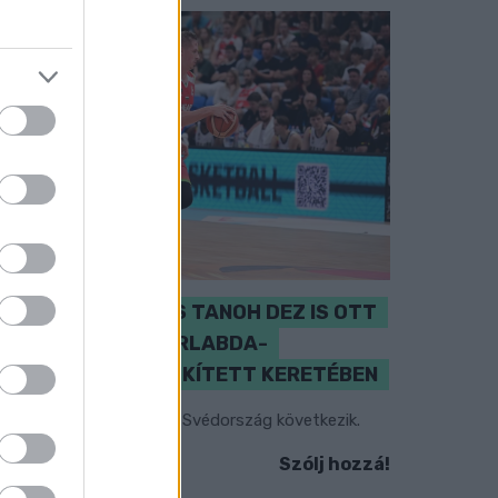
PERL, VÁRADI ÉS TANOH DEZ IS OTT
VAN A FÉRFI KOSÁRLABDA-
VÁLOGATOTT SZŰKÍTETT KERETÉBEN
sztország, Szlovénia és Svédország következik.
Szólj hozzá!