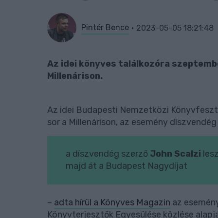
Pintér Bence
2023-05-05 18:21:48
Az idei könyves találkozóra szeptembe
Millenárison.
Az idei Budapesti Nemzetközi Könyvfesztiv
sor a Millenárison, az esemény díszvendé
a díszvendég szerző
John Scalzi
lesz
majd át a Budapest Nagydíjat
–
adta hírül a Könyves Magazin
az esemény
Könyvterjesztők Egyesülése közlése alapj