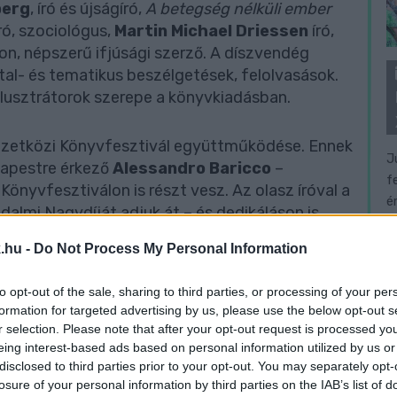
berg
, író és újságíró,
A betegség nélküli ember
ró, szociológus,
Martin Michael Driessen
író,
n, népszerű ifjúsági szerző. A díszvendég
al- és tematikus beszélgetések, felolvasások.
illusztrátorok szerepe a könyvkiadásban.
mzetközi Könyvfesztivál együttműködése. Ennek
J
apestre érkező
Alessandro Baricco
–
f
Könyvfesztiválon is részt vesz. Az olasz íróval a
é
dalmi Nagydíját adjuk át – és dedikáláson is
Baricco elsősorban a
Novecento
,
Tengeróceán
és
.hu -
Do Not Process My Personal Information
, de kulturális műsorok televíziós
róként is ismert, 14 könyve érhető el magyarul.
to opt-out of the sale, sharing to third parties, or processing of your per
formation for targeted advertising by us, please use the below opt-out s
bárok
című non-fiction könyve az írás és a
r selection. Please note that after your opt-out request is processed y
eing interest-based ads based on personal information utilized by us or
t dolgozta fel. A 2023 őszén megjelenő, A játék
disclosed to third parties prior to your opt-out. You may separately opt-
aricco visszatér ehhez a témához, kiterjesztve
losure of your personal information by third parties on the IAB’s list of
a humanista gondolkodásra és általában a