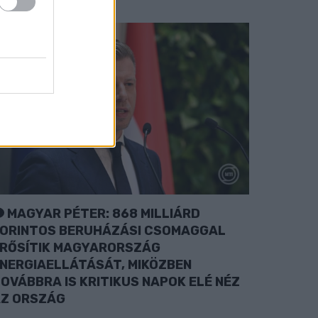
MAGYAR PÉTER: 868 MILLIÁRD
ORINTOS BERUHÁZÁSI CSOMAGGAL
RŐSÍTIK MAGYARORSZÁG
NERGIAELLÁTÁSÁT, MIKÖZBEN
OVÁBBRA IS KRITIKUS NAPOK ELÉ NÉZ
Z ORSZÁG