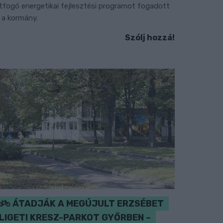
tfogó energetikai fejlesztési programot fogadott
l a kormány.
Szólj hozzá!
ÁTADJÁK A MEGÚJULT ERZSÉBET
LIGETI KRESZ-PARKOT GYŐRBEN –