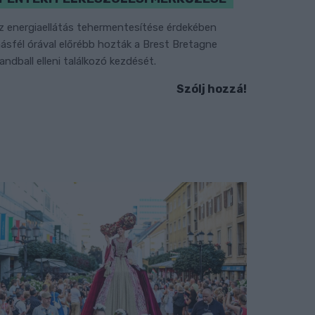
z energiaellátás tehermentesítése érdekében
ásfél órával előrébb hozták a Brest Bretagne
andball elleni találkozó kezdését.
Szólj hozzá!