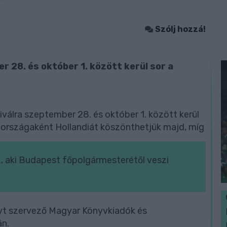
Szólj hozzá!
r 28. és október 1. között kerül sor a
álra szeptember 28. és október 1. között kerül
g országaként Hollandiát köszönthetjük majd, míg
, aki Budapest főpolgármesterétől veszi
t szervező Magyar Könyvkiadók és
án.