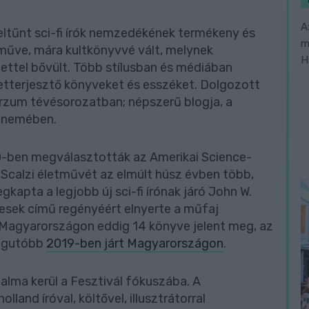
A
eltűnt sci-fi írók nemzedékének termékeny és
m
 műve, mára kultkönyvvé vált, melynek
H
ettel bővült. Több stílusban és médiában
eretterjesztő könyveket és esszéket. Dolgozott
erzum tévésorozatban; népszerű blogja, a
a nemében.
10-ben megválasztották az Amerikai Science-
 Scalzi életművét az elmúlt húsz évben több,
kapta a legjobb új sci-fi írónak járó John W.
esek című regényéért elnyerte a műfaj
. Magyarországon eddig 14 könyve jelent meg, az
legutóbb
2019-ben járt Magyarországon
.
alma kerül a Fesztivál fókuszába. A
land íróval, költővel, illusztrátorral