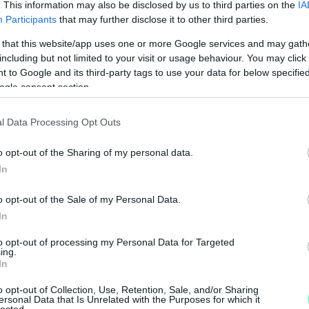
. This information may also be disclosed by us to third parties on the
IA
Participants
that may further disclose it to other third parties.
 that this website/app uses one or more Google services and may gath
Hollandia
including but not limited to your visit or usage behaviour. You may click 
 to Google and its third-party tags to use your data for below specifi
ogle consent section.
l Data Processing Opt Outs
o opt-out of the Sharing of my personal data.
N
In
F
o opt-out of the Sale of my Personal Data.
A
In
s
to opt-out of processing my Personal Data for Targeted
a
ing.
In
o opt-out of Collection, Use, Retention, Sale, and/or Sharing
ersonal Data that Is Unrelated with the Purposes for which it
lected.