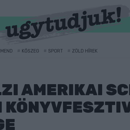
RMEND
KŐSZEG
SPORT
ZÖLD HÍREK
I AMERIKAI SCI
EI KÖNYVFESZTI
GE