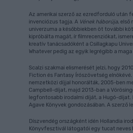
Az amerikai szerző az ezredforduló után f
invenciózus tagja. A
Vének háborúja
, első
univerzuma a későbbiekben öt további köt
kipróbálta magát, ír filmrecenziókat, ism
kreatív tanácsadóként a Csillagkapu Univ
Whatever pedig az egyik legrégibb a mag
Scalzi szakmai elismerését jelzi, hogy 20
Fiction és Fantasy Írószövetség elnökévé.
nemzetközi díjjal honorálták, 2005-ben meg
Campbell-díjat, majd 2013-ban a Vörösing
legfontosabb irodalmi díját, a Hugó-díjat
Agave Könyvek gondozásában. A szerző 
Díszvendég országként idén Hollandia irod
Könyvfesztivál látogatói egy tucat neves hol