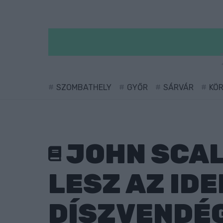
SZOMBATHELY
GYŐR
SÁRVÁR
KÖ
JOHN SCALZ
LESZ AZ ID
DÍSZVENDÉ