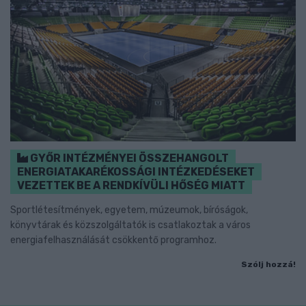
GYŐR INTÉZMÉNYEI ÖSSZEHANGOLT
ENERGIATAKARÉKOSSÁGI INTÉZKEDÉSEKET
VEZETTEK BE A RENDKÍVÜLI HŐSÉG MIATT
Sportlétesítmények, egyetem, múzeumok, bíróságok,
könyvtárak és közszolgáltatók is csatlakoztak a város
energiafelhasználását csökkentő programhoz.
Szólj hozzá!