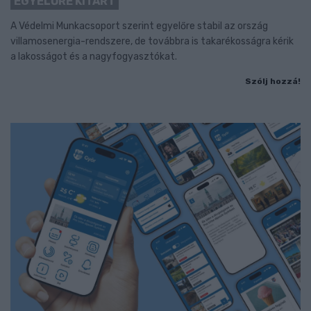
EGYELŐRE KITART
A Védelmi Munkacsoport szerint egyelőre stabil az ország
villamosenergia-rendszere, de továbbra is takarékosságra kérik
a lakosságot és a nagyfogyasztókat.
Szólj hozzá!