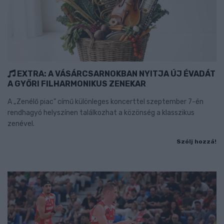
EXTRA: A VÁSÁRCSARNOKBAN NYITJA ÚJ ÉVADÁT
A GYŐRI FILHARMONIKUS ZENEKAR
A „Zenélő piac” című különleges koncerttel szeptember 7-én
rendhagyó helyszínen találkozhat a közönség a klasszikus
zenével.
Szólj hozzá!