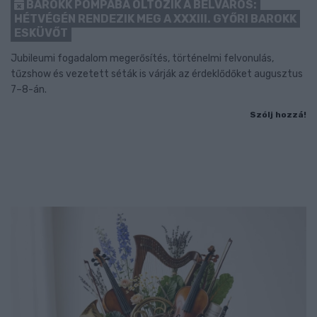
BAROKK POMPÁBA ÖLTÖZIK A BELVÁROS:
HÉTVÉGÉN RENDEZIK MEG A XXXIII. GYŐRI BAROKK
ESKÜVŐT
Jubileumi fogadalom megerősítés, történelmi felvonulás,
tűzshow és vezetett séták is várják az érdeklődőket augusztus
7–8-án.
Szólj hozzá!