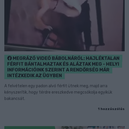
MEGRÁZÓ VIDEÓ BÁBOLNÁRÓL: HAJLÉKTALAN
FÉRFIT BÁNTALMAZTAK ÉS ALÁZTAK MEG - HELYI
INFORMÁCIÓINK SZERINT A RENDŐRSÉG MÁR
INTÉZKEDIK AZ ÜGYBEN
A felvételen egy padon alvó férfit ütnek meg, majd arra
kényszerítik, hogy térdre ereszkedve megcsókolja egyikük
bakancsát.
1 hozzászólás