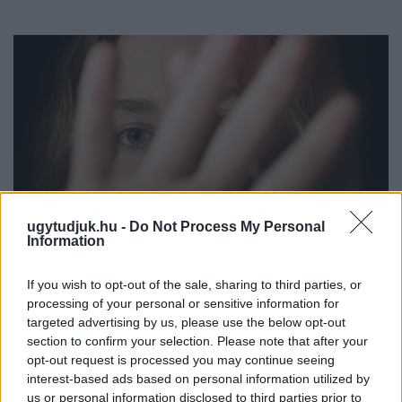
ugytudjuk.hu -
Do Not Process My Personal
Information
If you wish to opt-out of the sale, sharing to third parties, or
processing of your personal or sensitive information for
NŐVERŐ SZOMBATHELYI FÉRFI ELLEN EMELT
targeted advertising by us, please use the below opt-out
VÁDAT AZ ÜGYÉSZSÉG
section to confirm your selection. Please note that after your
A férfi a nyílt utcán kezdte verni áldozatát.
opt-out request is processed you may continue seeing
interest-based ads based on personal information utilized by
Szólj hozzá!
us or personal information disclosed to third parties prior to