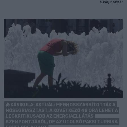
Szólj hozzá!
KÁNIKULA-AKTUÁL: MEGHOSSZABBÍTOTTÁK A
HŐSÉGRIASZTÁST, A KÖVETKEZŐ 48 ÓRA LEHET A
LEGKRITIKUSABB AZ ENERGIAELLÁTÁS
SZEMPONTJÁBÓL, DE AZ UTOLSÓ PAKSI TURBINA