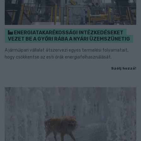
ENERGIATAKARÉKOSSÁGI INTÉZKEDÉSEKET
VEZET BE A GYŐRI RÁBA A NYÁRI ÜZEMSZÜNETIG
A járműipari vállalat átszervezi egyes termelési folyamatait,
hogy csökkentse az esti órák energiafelhasználását.
Szólj hozzá!