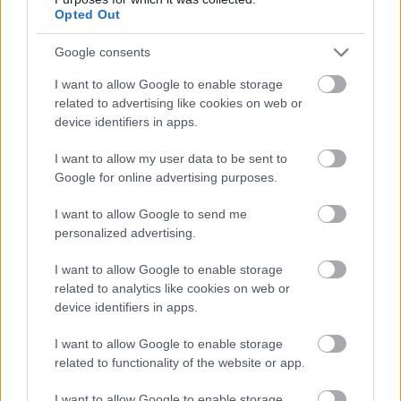
Opted Out
hét második felére, a hőségriadó idején ráadásul a Várkazamata
– Kőtár is díjmentesen látogatható.
Google consents
Szólj hozzá!
I want to allow Google to enable storage
related to advertising like cookies on web or
device identifiers in apps.
I want to allow my user data to be sent to
Google for online advertising purposes.
I want to allow Google to send me
personalized advertising.
I want to allow Google to enable storage
related to analytics like cookies on web or
device identifiers in apps.
I want to allow Google to enable storage
related to functionality of the website or app.
CZUNYINÉ HARCA A GMAIL ÉS AZ ÖNKÉNY ELLEN
I want to allow Google to enable storage