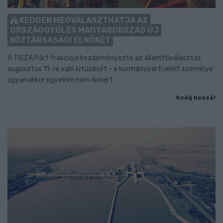
KEDDEN MEGVÁLASZTHATJA AZ
ORSZÁGGYŰLÉS MAGYARORSZÁG ÚJ
KÖZTÁRSASÁGI ELNÖKÉT
A TISZA Párt frakciója kezdeményezte az államfőválasztás
augusztus 11-re való kitűzését - a kormánypárti jelölt személye
ugyanakkor egyelőre nem ismert.
Szólj hozzá!