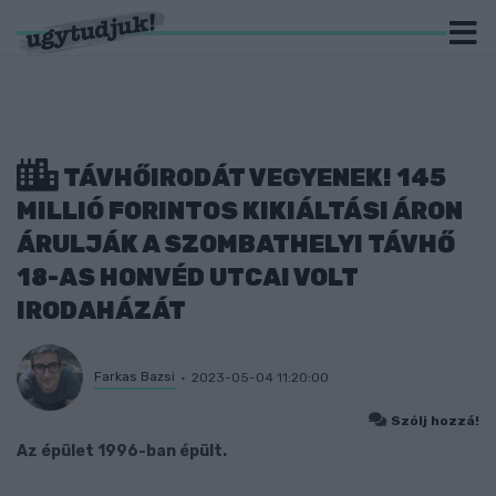
TÁVHŐIRODÁT VEGYENEK! 145
MILLIÓ FORINTOS KIKIÁLTÁSI ÁRON
ÁRULJÁK A SZOMBATHELYI TÁVHŐ
18-AS HONVÉD UTCAI VOLT
IRODAHÁZÁT
Farkas Bazsi
2023-05-04 11:20:00
Szólj hozzá!
Az épület 1996-ban épült.