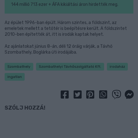
144 millió 713 ezer + ÁFA kikiáltási áron hirdették meg.
Az épület 1996-ban épült. Három szintes, a földszint, az
emeletek mellett a tetőtér is beépítésre került. A földszintet
2010-ben építették át, itt is irodák kaptak helyet.
Az ajánlatokat június 8-án, déli 12 óráig várják, a Távhő
Szombathely, Boglárka úti irodájába.
Szombathely
Szombathelyi Távhőszolgáltató Kft.
irodaház
ingatlan
SZÓLJ HOZZÁ!