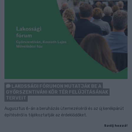
LAKOSSÁGI FÓRUMON MUTATJÁK BE A
GYŐRSZENTIVÁNI KÖR TÉR FELÚJÍTÁSÁNAK
TERVEIT
Augusztus 6-án a beruházás ütemezéséről és az új kerékpárút
építéséről is tájékoztatják az érdeklődőket.
Szólj hozzá!