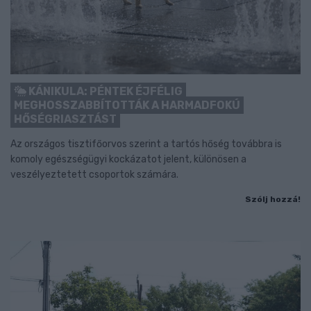
KÁNIKULA: PÉNTEK ÉJFÉLIG
MEGHOSSZABBÍTOTTÁK A HARMADFOKÚ
HŐSÉGRIASZTÁST
Az országos tisztifőorvos szerint a tartós hőség továbbra is
komoly egészségügyi kockázatot jelent, különösen a
veszélyeztetett csoportok számára.
Szólj hozzá!