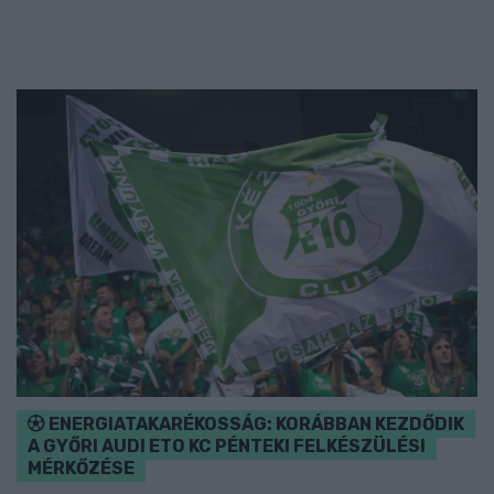
ENERGIATAKARÉKOSSÁG: KORÁBBAN KEZDŐDIK
A GYŐRI AUDI ETO KC PÉNTEKI FELKÉSZÜLÉSI
MÉRKŐZÉSE