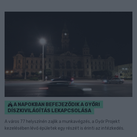
A NAPOKBAN BEFEJEZŐDIK A GYŐRI
DÍSZKIVILÁGÍTÁS LEKAPCSOLÁSA
A város 77 helyszínén zajlik a munkavégzés, a Győr Projekt
kezelésében lévő épületek egy részét is érinti az intézkedés.