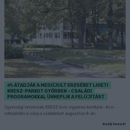
ÁTADJÁK A MEGÚJULT ERZSÉBET LIGETI
KRESZ-PARKOT GYŐRBEN – CSALÁDI
PROGRAMOKKAL ÜNNEPLIK A FELÚJÍTÁST
Ügyességi versenyek, KRESZ-kvíz, ingyenes kerékpár- és e-
rollerjelölés is várja a családokat augusztus 8-án.
Szólj hozzá!