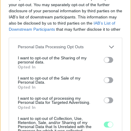
your opt-out. You may separately opt-out of the further
disclosure of your personal information by third parties on the
IAB’s list of downstream participants. This information may
also be disclosed by us to third parties on the
IAB’s List of
Downstream Participants
that may further disclose it to other
third parties.
Please note that this website/app uses one or more Google
Personal Data Processing Opt Outs
services and may gather and store information including but
not limited to your visit or usage behaviour. You may click to
I want to opt-out of the Sharing of my
personal data.
grant or deny consent to Google and its third-party tags to
Opted In
use your data for below specified purposes in below Google
consent section.
I want to opt-out of the Sale of my
Personal Data.
Opted In
I want to opt-out of processing my
A RÓMAIAKTÓL AZ AGYAGKATONÁKIG –
Personal Data for Targeted Advertising.
Opted In
TÁRLATVEZETÉSEK, WORKSHOP ÉS
KÖZÖNSÉGTALÁLKOZÓ VÁRJA A LÁTOGATÓKAT A
I want to opt-out of Collection, Use,
GYŐRI RÓMER MÚZEUMBAN
Retention, Sale, and/or Sharing of my
Personal Data that Is Unrelated with the
Ingyenes programokkal és különleges kiállításokkal készülnek a
Purposes for which it was collected.