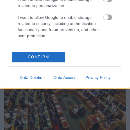
- LETILTOTTA A GOOGLE A VÉDVONAL LEVELEZŐ
related to personalization.
FIÓKJÁT
I want to allow Google to enable storage
Nem vicc! A Fidesz maradéka tényleg egy ingyenes e-mail
related to security, including authentication
szolgáltatást használt, hogy megvédje a Fidesz maradékát.
functionality and fraud prevention, and other
user protection.
Szólj hozzá!
CONFIRM
Data Deletion
Data Access
Privacy Policy