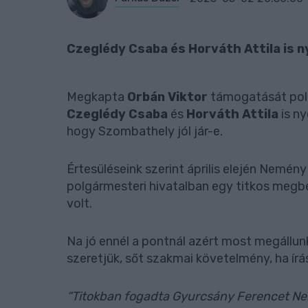
Czeglédy Csaba és Horváth Attila is 
Megkapta
Orbán Viktor
támogatását pol
Czeglédy Csaba
és
Horváth Attila
is ny
hogy Szombathely jól jár-e.
Értesüléseink szerint április elején Nemé
polgármesteri hivatalban egy titkos megbe
volt.
Na jó ennél a pontnál azért most megállunk
szeretjük, sőt szakmai követelmény, ha írá
“Titokban fogadta Gyurcsány Ferencet N