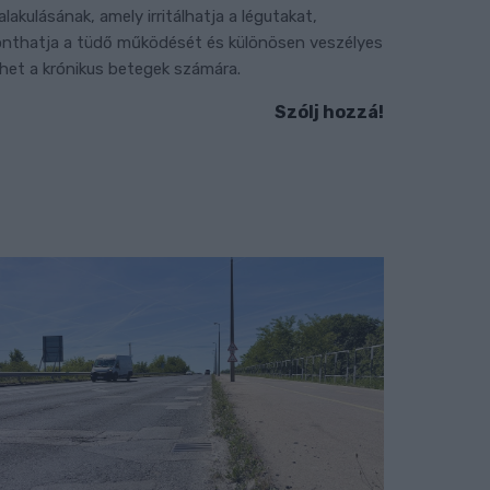
ialakulásának, amely irritálhatja a légutakat,
onthatja a tüdő működését és különösen veszélyes
ehet a krónikus betegek számára.
Szólj hozzá!