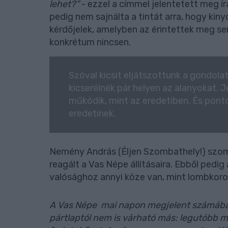
lehet?”
- ezzel a címmel jelentetett meg í
pedig nem sajnálta a tintát arra, hogy ki
kérdőjelek, amelyben az érintettek meg s
konkrétum nincsen.
Szóval kicsit eljátszottunk a gondola
kicserélnék pár helyen az alanyokat. J
működik, mint az eredetiben. És pont
eredetinek.
Nemény András (Éljen Szombathely!) szo
reagált a Vas Népe állításaira. Ebből pedig
valósághoz annyi köze van, mint lombkoro
A Vas Népe mai napon megjelent számában 
pártlaptól nem is várható más: legutóbb m