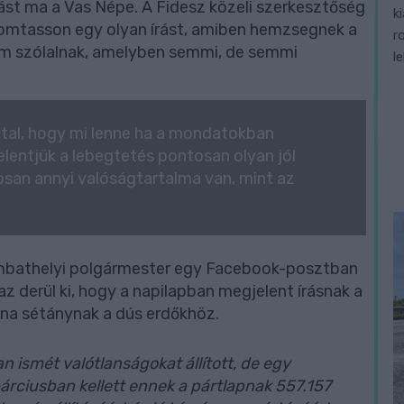
rást ma a Vas Népe. A Fidesz közeli szerkesztőség
k
nyomtasson egy olyan írást, amiben hemzsegnek a
r
em szólalnak, amelyben semmi, de semmi
l
ttal, hogy mi lenne ha a mondatokban
elentjük a lebegtetés pontosan olyan jól
osan annyi valóságtartalma van, mint az
mbathelyi polgármester egy Facebook-posztban
 az derül ki, hogy a napilapban megjelent írásnak a
na sétánynak a dús erdőkhöz.
ismét valótlanságokat állított, de egy
árciusban kellett ennek a pártlapnak 557.157