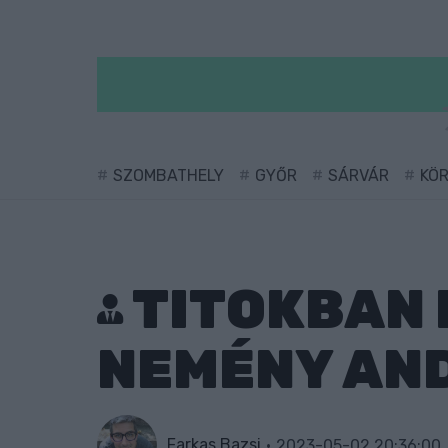
SZOMBATHELY
GYŐR
SÁRVÁR
KÖ
TITOKBAN 
NEMÉNY AN
Farkas Bazsi
2023-05-02 20:36:00