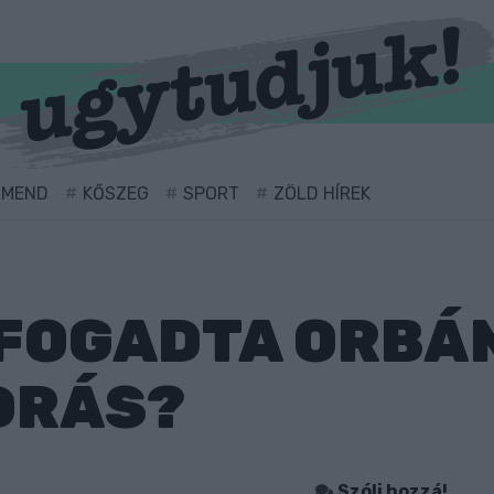
RMEND
KŐSZEG
SPORT
ZÖLD HÍREK
FOGADTA ORBÁN
DRÁS?
Szólj hozzá!