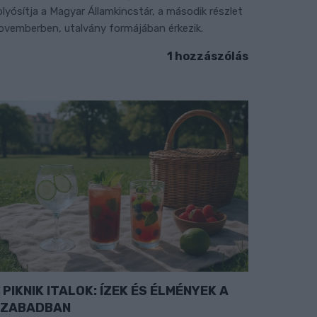
olyósítja a Magyar Államkincstár, a második részlet
ovemberben, utalvány formájában érkezik.
1 hozzászólás
PIKNIK ITALOK: ÍZEK ÉS ÉLMÉNYEK A
SZABADBAN