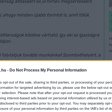
lanság állításáért és jó hírnév megsértéséért.
, ahogy minden újabb forintot is, amit tőlük
lótlanságok közlése várható, így aki az igazságra
H
ódjon.
h
v
 folytatjuk tovább munkánkat Szombathelyért, a
olgármester.
.hu -
Do Not Process My Personal Information
 milyen titkos megbeszélésről fog tudósítani.
a komolysági szinten:
to opt-out of the sale, sharing to third parties, or processing of your per
formation for targeted advertising by us, please use the below opt-out s
r selection. Please note that after your opt-out request is processed y
ás? Czeglédy Csaba és Horváth Attila is
eing interest-based ads based on personal information utilized by us or
disclosed to third parties prior to your opt-out. You may separately opt-
losure of your personal information by third parties on the IAB’s list of