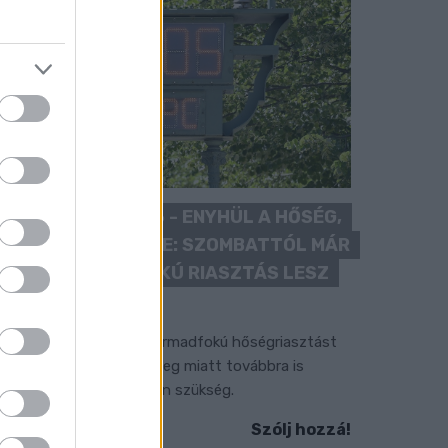
KÁNIKULA 2026 - ENYHÜL A HŐSÉG,
DE MÉG NINCS VÉGE: SZOMBATTÓL MÁR
“CSAK” MÁSODFOKÚ RIASZTÁS LESZ
ÉRVÉNYBEN
 július vége óta tartó harmadfokú hőségriasztást
érséklik, de a tartós meleg miatt továbbra is
okozott óvatosságra van szükség.
Szólj hozzá!