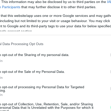
. This information may also be disclosed by us to third parties on the
IA
rás? Czeglédy Csaba és Horváth Attila is
Participants
that may further disclose it to other third parties.
 that this website/app uses one or more Google services and may gath
including but not limited to your visit or usage behaviour. You may click 
 András? Czeglédy Csaba és Horváth Attila is
 to Google and its third-party tags to use your data for below specifi
ogle consent section.
drás? Czeglédy Csaba és Horváth Attila is
l Data Processing Opt Outs
o opt-out of the Sharing of my personal data.
In
M
o opt-out of the Sale of my Personal Data.
e
s? Czeglédy Csaba és Horváth Attila is
In
sak, hogy ki viszi a gyűrűt Mordorba.
to opt-out of processing my Personal Data for Targeted
ing.
In
Címlapkép: Ugytudjuk grafika.
o opt-out of Collection, Use, Retention, Sale, and/or Sharing
ersonal Data that Is Unrelated with the Purposes for which it
Gyurcsány Ferenc
lected.