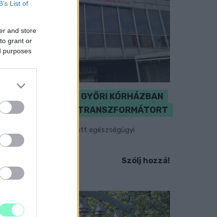
B’s List of
er and store
to grant or
ed purposes
KICSERÉLTÉK A GYŐRI KÓRHÁZBAN
MEGHIBÁSODOTT TRANSZFORMÁTORT
egkezdték az elhalasztott egészségügyi
llátásokat.
Szólj hozzá!