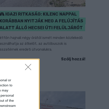
IGAZI RITKASÁG: KILENC NAPPAL
KORÁBBAN NYITJÁK MEG A FELÚJÍTÁS
ALATT ÁLLÓ HECSEI ÚTI FELÜLJÁRÓT
étfőn hajnali négy órától ismét minden közlekedő
asználhatja az átkelőt, az autóbuszok is
isszatérnek eredeti útvonalukra.
Szólj hozzá!
sonal or
ection to
ou may
 personal
out of the
 downstream