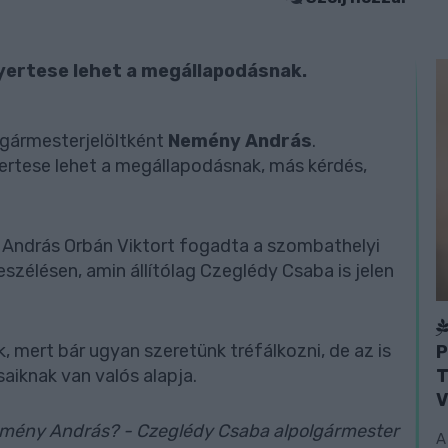
nyertese lehet a megállapodásnak.
gármesterjelöltként
Nemény András
.
ertese lehet a megállapodásnak, más kérdés,
ny András Orbán Viktort fogadta a szombathelyi
szélésen, amin állítólag Czeglédy Csaba is jelen
, mert bár ugyan szeretünk tréfálkozni, de az is
P
T
saiknak van valós alapja.
V
emény András? - Czeglédy Csaba alpolgármester
A