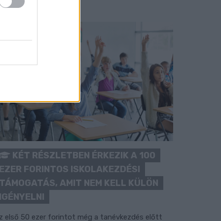
KÉT RÉSZLETBEN ÉRKEZIK A 100
EZER FORINTOS ISKOLAKEZDÉSI
TÁMOGATÁS, AMIT NEM KELL KÜLÖN
IGÉNYELNI
z első 50 ezer forintot még a tanévkezdés előtt