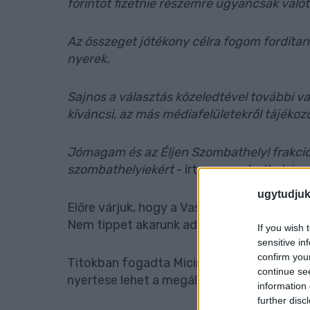
forintot fizetnie részemre ugyancsak valót
Az összeget jótékony célra fogom fordítani
nyerek.
Sajnos a választás közeledtével további va
kíváncsi, az más médiafelületekről tájékoz
Jómagam és az Éljen Szombathely! frakció
szombathelyiekért
- írta a szombathelyi p
ugytudjuk
Előre várjuk, hogy a Vas Népe legközelebb
Nem tippet akarunk adni, csak maradnánk 
If you wish 
sensitive in
confirm you
Titokban fogadta Micimackót Nemény Andr
continue se
nyertese lehet a megállapodásnak.
information 
further disc