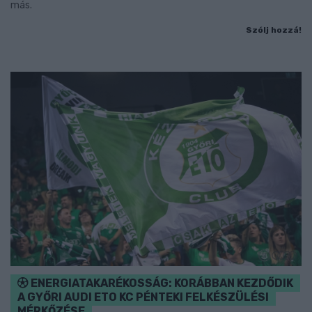
más.
Szólj hozzá!
ENERGIATAKARÉKOSSÁG: KORÁBBAN KEZDŐDIK
A GYŐRI AUDI ETO KC PÉNTEKI FELKÉSZÜLÉSI
MÉRKŐZÉSE