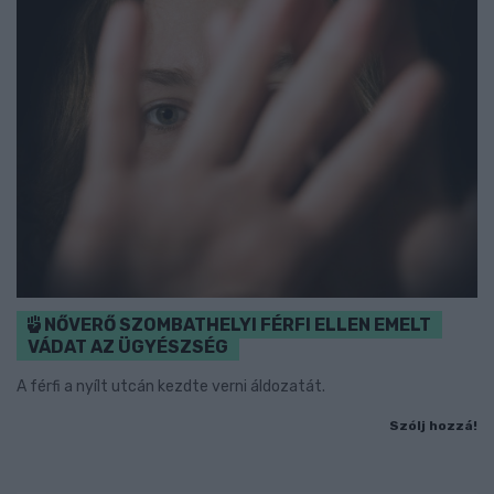
NŐVERŐ SZOMBATHELYI FÉRFI ELLEN EMELT
VÁDAT AZ ÜGYÉSZSÉG
A férfi a nyílt utcán kezdte verni áldozatát.
Szólj hozzá!