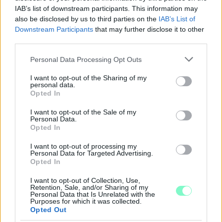
IAB’s list of downstream participants. This information may
also be disclosed by us to third parties on the
IAB’s List of
Downstream Participants
that may further disclose it to other
third parties.
EXTRA: A VÁSÁRCSARNOKBAN NYITJA ÚJ ÉVADÁT
Please note that this website/app uses one or more Google
A GYŐRI FILHARMONIKUS ZENEKAR
Personal Data Processing Opt Outs
services and may gather and store information including but
A „Zenélő piac” című különleges koncerttel szeptember 7-én
not limited to your visit or usage behaviour. You may click to
I want to opt-out of the Sharing of my
personal data.
rendhagyó helyszínen találkozhat a közönség a klasszikus
grant or deny consent to Google and its third-party tags to
Opted In
use your data for below specified purposes in below Google
zenével.
consent section.
I want to opt-out of the Sale of my
Szólj hozzá!
Personal Data.
Opted In
I want to opt-out of processing my
Personal Data for Targeted Advertising.
Opted In
I want to opt-out of Collection, Use,
Retention, Sale, and/or Sharing of my
Personal Data that Is Unrelated with the
Purposes for which it was collected.
Opted Out