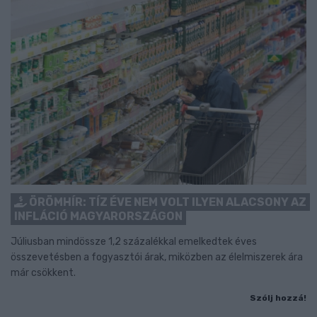
ÖRÖMHÍR: TÍZ ÉVE NEM VOLT ILYEN ALACSONY AZ
INFLÁCIÓ MAGYARORSZÁGON
Júliusban mindössze 1,2 százalékkal emelkedtek éves
összevetésben a fogyasztói árak, miközben az élelmiszerek ára
már csökkent.
Szólj hozzá!