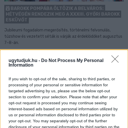
BAROKK POMPÁBA ÖLTÖZIK A BELVÁROS:
HÉTVÉGÉN RENDEZIK MEG A XXXIII. GYŐRI BAROKK
ESKÜVŐT
Jubileumi fogadalom megerősítés, történelmi felvonulás,
tűzshow és vezetett séták is várják az érdeklődőket augusztus
7–8-án.
Szólj hozzá!
ugytudjuk.hu -
Do Not Process My Personal
Information
If you wish to opt-out of the sale, sharing to third parties, or
processing of your personal or sensitive information for
targeted advertising by us, please use the below opt-out
section to confirm your selection. Please note that after your
opt-out request is processed you may continue seeing
interest-based ads based on personal information utilized by
us or personal information disclosed to third parties prior to
your opt-out. You may separately opt-out of the further
disclosure of your personal information by third parties on the