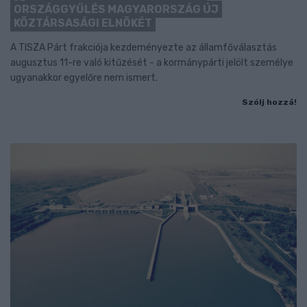
ORSZÁGGYŰLÉS MAGYARORSZÁG ÚJ
KÖZTÁRSASÁGI ELNÖKÉT
A TISZA Párt frakciója kezdeményezte az államfőválasztás
augusztus 11-re való kitűzését - a kormánypárti jelölt személye
ugyanakkor egyelőre nem ismert.
Szólj hozzá!