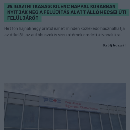
IGAZI RITKASÁG: KILENC NAPPAL KORÁBBAN
NYITJÁK MEG A FELÚJÍTÁS ALATT ÁLLÓ HECSEI ÚTI
FELÜLJÁRÓT
Hétfőn hajnali négy órától ismét minden közlekedő használhatja
az átkelőt, az autóbuszok is visszatérnek eredeti útvonalukra.
Szólj hozzá!