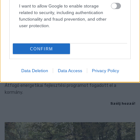
I want to allow Google to enable storage
related to security, including authentication
functionality and fraud prevention, and other
user protection.
CONFIRM
MAGYAR PÉTER: 868 MILLIÁRD FORINTOS
BERUHÁZÁSI CSOMAGGAL ERŐSÍTIK
MAGYARORSZÁG ENERGIAELLÁTÁSÁT, MIKÖZBEN
Data Deletion
Data Access
Privacy Policy
TOVÁBBRA IS KRITIKUS NAPOK ELÉ NÉZ AZ ORSZÁG
Átfogó energetikai fejlesztési programot fogadott el a
kormány.
Szólj hozzá!