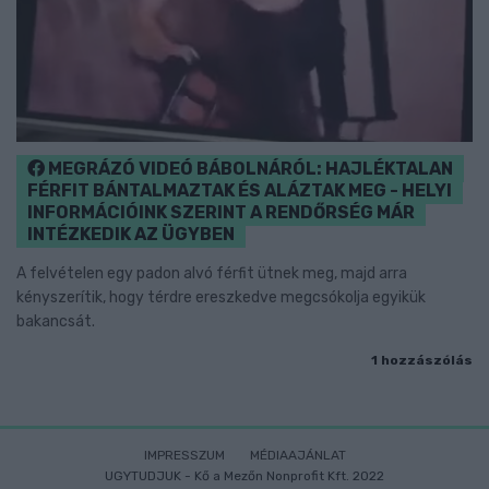
MEGRÁZÓ VIDEÓ BÁBOLNÁRÓL: HAJLÉKTALAN
FÉRFIT BÁNTALMAZTAK ÉS ALÁZTAK MEG - HELYI
INFORMÁCIÓINK SZERINT A RENDŐRSÉG MÁR
INTÉZKEDIK AZ ÜGYBEN
A felvételen egy padon alvó férfit ütnek meg, majd arra
kényszerítik, hogy térdre ereszkedve megcsókolja egyikük
bakancsát.
1 hozzászólás
IMPRESSZUM
MÉDIAAJÁNLAT
UGYTUDJUK - Kő a Mezőn Nonprofit Kft. 2022