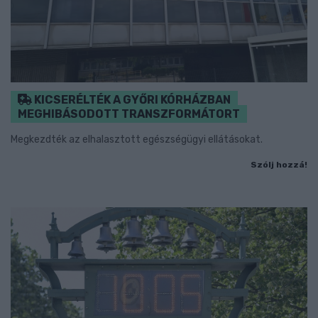
KICSERÉLTÉK A GYŐRI KÓRHÁZBAN
MEGHIBÁSODOTT TRANSZFORMÁTORT
Megkezdték az elhalasztott egészségügyi ellátásokat.
Szólj hozzá!