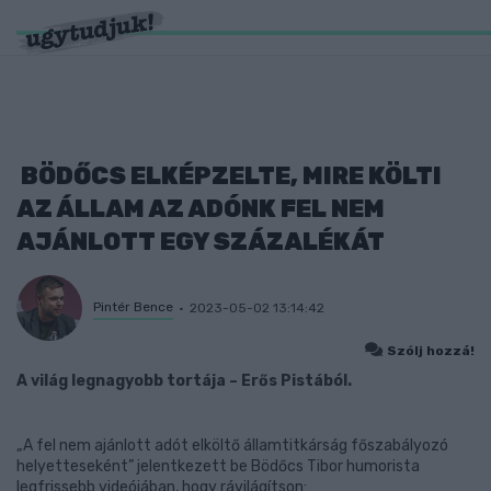
BÖDŐCS ELKÉPZELTE, MIRE KÖLTI
AZ ÁLLAM AZ ADÓNK FEL NEM
AJÁNLOTT EGY SZÁZALÉKÁT
Pintér Bence
2023-05-02 13:14:42
Szólj hozzá!
A világ legnagyobb tortája – Erős Pistából.
„A fel nem ajánlott adót elköltő államtitkárság főszabályozó
helyetteseként” jelentkezett be Bödőcs Tibor humorista
legfrissebb videójában, hogy rávilágítson: