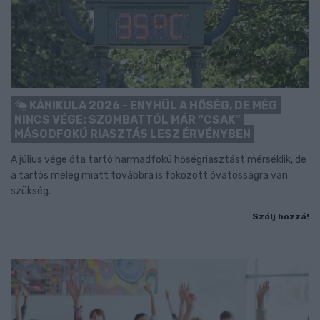
KÁNIKULA 2026 - ENYHÜL A HŐSÉG, DE MÉG
NINCS VÉGE: SZOMBATTÓL MÁR “CSAK”
MÁSODFOKÚ RIASZTÁS LESZ ÉRVÉNYBEN
A július vége óta tartó harmadfokú hőségriasztást mérséklik, de
a tartós meleg miatt továbbra is fokozott óvatosságra van
szükség.
Szólj hozzá!