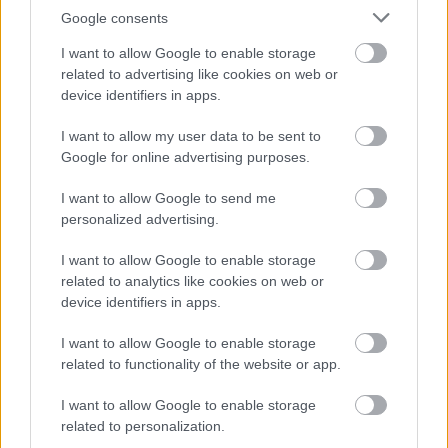
Google consents
I want to allow Google to enable storage
related to advertising like cookies on web or
device identifiers in apps.
I want to allow my user data to be sent to
PERL, VÁRADI ÉS TANOH DEZ IS OTT VAN A FÉRFI
Google for online advertising purposes.
KOSÁRLABDA-VÁLOGATOTT SZŰKÍTETT
KERETÉBEN
I want to allow Google to send me
personalized advertising.
Észtország, Szlovénia és Svédország következik.
I want to allow Google to enable storage
Szólj hozzá!
related to analytics like cookies on web or
device identifiers in apps.
I want to allow Google to enable storage
related to functionality of the website or app.
I want to allow Google to enable storage
related to personalization.