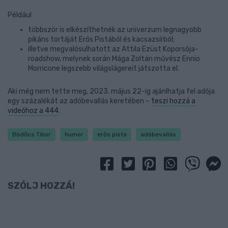
Például
többször is elkészíthetnék az univerzum legnagyobb
pikáns tortáját Erős Pistából és kacsazsírból;
illetve megvalósulhatott az Attila Ezüst Koporsója-
roadshow, melynek során Mága Zoltán művész Ennio
Morricone legszebb világslágereit játszotta el.
Aki még nem tette meg, 2023. május 22-ig ajánlhatja fel adója
egy százalékát az adóbevallás keretében –
teszi hozzá a
videóhoz a 444
.
Bödőcs Tibor
humor
erős pista
adóbevallás
SZÓLJ HOZZÁ!