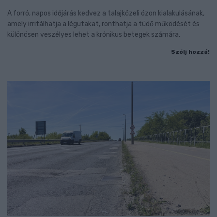
A forró, napos időjárás kedvez a talajközeli ózon kialakulásának,
amely irritálhatja a légutakat, ronthatja a tüdő működését és
különösen veszélyes lehet a krónikus betegek számára.
Szólj hozzá!