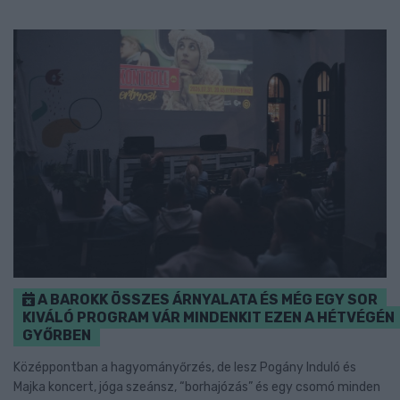
A BAROKK ÖSSZES ÁRNYALATA ÉS MÉG EGY SOR
KIVÁLÓ PROGRAM VÁR MINDENKIT EZEN A HÉTVÉGÉN
GYŐRBEN
Középpontban a hagyományőrzés, de lesz Pogány Induló és
Majka koncert, jóga szeánsz, “borhajózás” és egy csomó minden