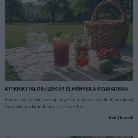
PIKNIK ITALOK: ÍZEK ÉS ÉLMÉNYEK A SZABADBAN
Ahogy tavaszodik és a nap egyre tovább marad velünk, sokaknak
támad kedve kirándulni a természetbe.
Szólj hozzá!