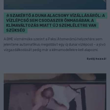
SZAKÉRTŐ A DUNA ALACSONY VÍZÁLLÁSÁRÓL: A
VÍZLÉPCSŐ SEM CSODASZER ÖNMAGÁBAN, A
KLÍMAVÁLTOZÁS MIATT ÚJ SZEMLÉLETRE VAN
SZÜKSÉG
A BME vízmérnöke szerint a Paksi Atomerőmű helyzetére sem
jelentene automatikus megoldást egy új dunai vízlépcső - a jövő
vízgazdálkodását pedig már a klímamodellekre kell alapozni.
Szólj hozzá!