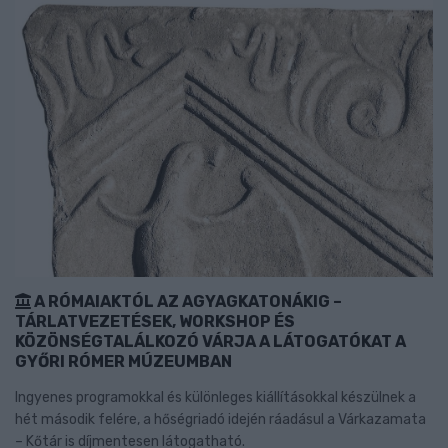
A RÓMAIAKTÓL AZ AGYAGKATONÁKIG –
TÁRLATVEZETÉSEK, WORKSHOP ÉS
KÖZÖNSÉGTALÁLKOZÓ VÁRJA A LÁTOGATÓKAT A
GYŐRI RÓMER MÚZEUMBAN
Ingyenes programokkal és különleges kiállításokkal készülnek a
hét második felére, a hőségriadó idején ráadásul a Várkazamata
– Kőtár is díjmentesen látogatható.