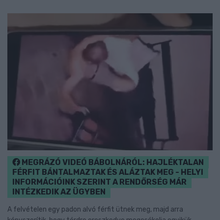
MEGRÁZÓ VIDEÓ BÁBOLNÁRÓL: HAJLÉKTALAN
FÉRFIT BÁNTALMAZTAK ÉS ALÁZTAK MEG - HELYI
INFORMÁCIÓINK SZERINT A RENDŐRSÉG MÁR
INTÉZKEDIK AZ ÜGYBEN
A felvételen egy padon alvó férfit ütnek meg, majd arra