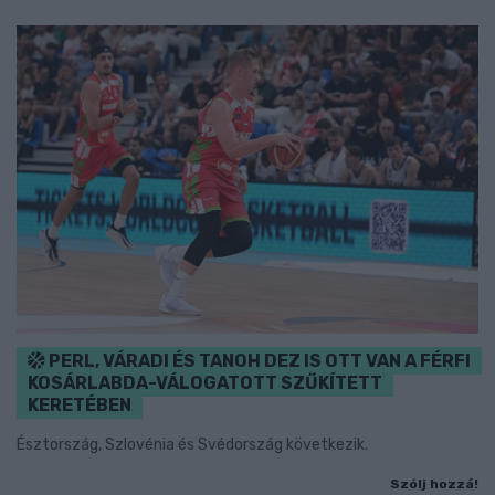
PERL, VÁRADI ÉS TANOH DEZ IS OTT VAN A FÉRFI
KOSÁRLABDA-VÁLOGATOTT SZŰKÍTETT
KERETÉBEN
Észtország, Szlovénia és Svédország következik.
Szólj hozzá!