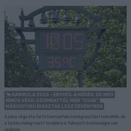
KÁNIKULA 2026 - ENYHÜL A HŐSÉG, DE MÉG
NINCS VÉGE: SZOMBATTÓL MÁR “CSAK”
MÁSODFOKÚ RIASZTÁS LESZ ÉRVÉNYBEN
A július vége óta tartó harmadfokú hőségriasztást mérséklik, de
a tartós meleg miatt továbbra is fokozott óvatosságra van
szükség.