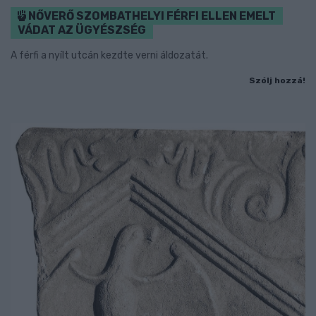
NŐVERŐ SZOMBATHELYI FÉRFI ELLEN EMELT
VÁDAT AZ ÜGYÉSZSÉG
A férfi a nyílt utcán kezdte verni áldozatát.
Szólj hozzá!