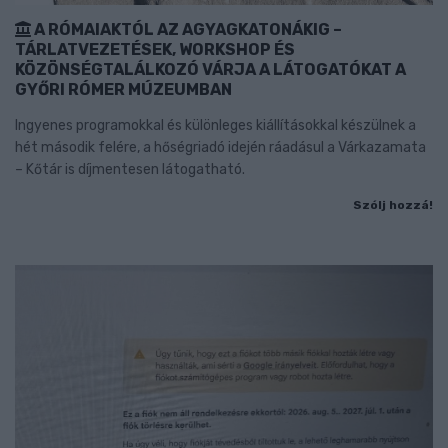
A RÓMAIAKTÓL AZ AGYAGKATONÁKIG –
TÁRLATVEZETÉSEK, WORKSHOP ÉS
KÖZÖNSÉGTALÁLKOZÓ VÁRJA A LÁTOGATÓKAT A
GYŐRI RÓMER MÚZEUMBAN
Ingyenes programokkal és különleges kiállításokkal készülnek a
hét második felére, a hőségriadó idején ráadásul a Várkazamata
– Kőtár is díjmentesen látogatható.
Szólj hozzá!