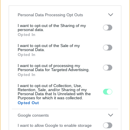
third parties.
Please note that this website/app uses one or more Google
Personal Data Processing Opt Outs
A BAROKK ÖSSZES ÁRNYALATA ÉS MÉG EGY SOR
services and may gather and store information including but
KIVÁLÓ PROGRAM VÁR MINDENKIT EZEN A HÉTVÉGÉN
not limited to your visit or usage behaviour. You may click to
I want to opt-out of the Sharing of my
personal data.
GYŐRBEN
grant or deny consent to Google and its third-party tags to
Opted In
use your data for below specified purposes in below Google
Középpontban a hagyományőrzés, de lesz Pogány Induló és
consent section.
I want to opt-out of the Sale of my
Majka koncert, jóga szeánsz, “borhajózás” és egy csomó minden
Personal Data.
más.
Opted In
Szólj hozzá!
I want to opt-out of processing my
Personal Data for Targeted Advertising.
Opted In
I want to opt-out of Collection, Use,
Retention, Sale, and/or Sharing of my
Personal Data that Is Unrelated with the
Purposes for which it was collected.
Opted Out
Google consents
I want to allow Google to enable storage