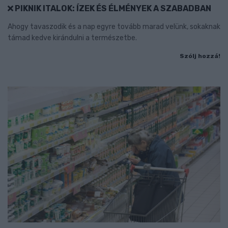
PIKNIK ITALOK: ÍZEK ÉS ÉLMÉNYEK A SZABADBAN
Ahogy tavaszodik és a nap egyre tovább marad velünk, sokaknak
támad kedve kirándulni a természetbe.
Szólj hozzá!