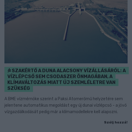
SZAKÉRTŐ A DUNA ALACSONY VÍZÁLLÁSÁRÓL: A
VÍZLÉPCSŐ SEM CSODASZER ÖNMAGÁBAN, A
KLÍMAVÁLTOZÁS MIATT ÚJ SZEMLÉLETRE VAN
SZÜKSÉG
A BME vízmérnöke szerint a Paksi Atomerőmű helyzetére sem
jelentene automatikus megoldást egy új dunai vízlépcső - a jövő
vízgazdálkodását pedig már a klímamodellekre kell alapozni.
Szólj hozzá!