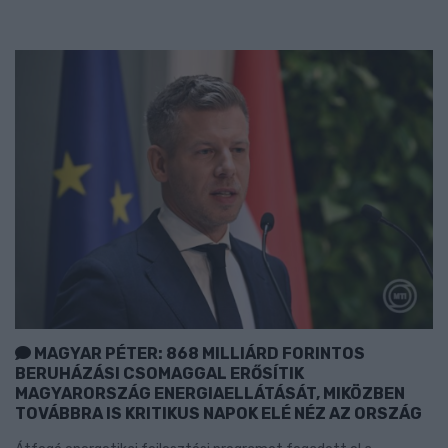
MAGYAR PÉTER: 868 MILLIÁRD FORINTOS
BERUHÁZÁSI CSOMAGGAL ERŐSÍTIK
MAGYARORSZÁG ENERGIAELLÁTÁSÁT, MIKÖZBEN
TOVÁBBRA IS KRITIKUS NAPOK ELÉ NÉZ AZ ORSZÁG