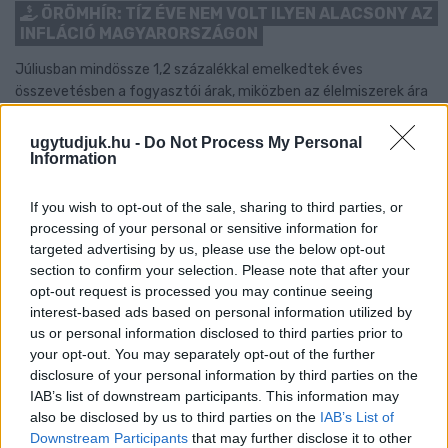
ÖRÖMHÍR: TÍZ ÉVE NEM VOLT ILYEN ALACSONY AZ
INFLÁCIÓ MAGYARORSZÁGON
Júliusban mindössze 1,2 százalékkal emelkedtek éves
összevetésben a fogyasztói árak, miközben az élelmiszerek ára
már csökkent.
ugytudjuk.hu -
Do Not Process My Personal
Szólj hozzá!
Information
If you wish to opt-out of the sale, sharing to third parties, or
processing of your personal or sensitive information for
targeted advertising by us, please use the below opt-out
section to confirm your selection. Please note that after your
opt-out request is processed you may continue seeing
interest-based ads based on personal information utilized by
us or personal information disclosed to third parties prior to
your opt-out. You may separately opt-out of the further
disclosure of your personal information by third parties on the
IAB’s list of downstream participants. This information may
also be disclosed by us to third parties on the
IAB’s List of
Downstream Participants
that may further disclose it to other