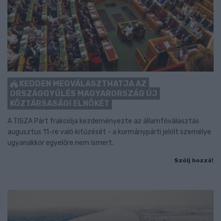
KEDDEN MEGVÁLASZTHATJA AZ
ORSZÁGGYŰLÉS MAGYARORSZÁG ÚJ
KÖZTÁRSASÁGI ELNÖKÉT
A TISZA Párt frakciója kezdeményezte az államfőválasztás
augusztus 11-re való kitűzését - a kormánypárti jelölt személye
ugyanakkor egyelőre nem ismert.
Szólj hozzá!