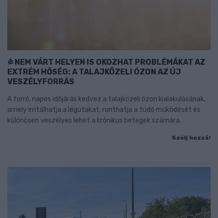
NEM VÁRT HELYEN IS OKOZHAT PROBLÉMÁKAT AZ
EXTRÉM HŐSÉG: A TALAJKÖZELI ÓZON AZ ÚJ
VESZÉLYFORRÁS
A forró, napos időjárás kedvez a talajközeli ózon kialakulásának,
amely irritálhatja a légutakat, ronthatja a tüdő működését és
különösen veszélyes lehet a krónikus betegek számára.
Szólj hozzá!