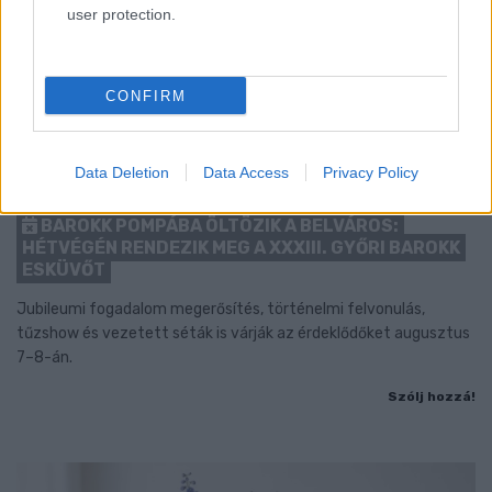
user protection.
CONFIRM
Data Deletion
Data Access
Privacy Policy
BAROKK POMPÁBA ÖLTÖZIK A BELVÁROS:
HÉTVÉGÉN RENDEZIK MEG A XXXIII. GYŐRI BAROKK
ESKÜVŐT
Jubileumi fogadalom megerősítés, történelmi felvonulás,
tűzshow és vezetett séták is várják az érdeklődőket augusztus
7–8-án.
Szólj hozzá!