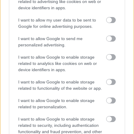
related to advertising like cookies on web or
device identifiers in apps.
I want to allow my user data to be sent to
Google for online advertising purposes.
I want to allow Google to send me
ENERGIATAKARÉKOSSÁG: KORÁBBAN KEZDŐDIK
personalized advertising.
A GYŐRI AUDI ETO KC PÉNTEKI FELKÉSZÜLÉSI
MÉRKŐZÉSE
I want to allow Google to enable storage
Az energiaellátás tehermentesítése érdekében másfél órával
related to analytics like cookies on web or
előrébb hozták a Brest Bretagne Handball elleni találkozó
device identifiers in apps.
kezdését.
I want to allow Google to enable storage
1 hozzászólás
related to functionality of the website or app.
I want to allow Google to enable storage
related to personalization.
I want to allow Google to enable storage
related to security, including authentication
functionality and fraud prevention, and other