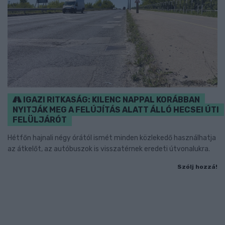
IGAZI RITKASÁG: KILENC NAPPAL KORÁBBAN
NYITJÁK MEG A FELÚJÍTÁS ALATT ÁLLÓ HECSEI ÚTI
FELÜLJÁRÓT
Hétfőn hajnali négy órától ismét minden közlekedő használhatja
az átkelőt, az autóbuszok is visszatérnek eredeti útvonalukra.
Szólj hozzá!