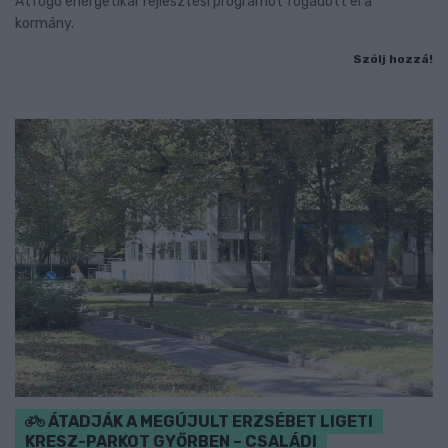
Átfogó energetikai fejlesztési programot fogadott el a
kormány.
Szólj hozzá!
ÁTADJÁK A MEGÚJULT ERZSÉBET LIGETI
KRESZ-PARKOT GYŐRBEN – CSALÁDI