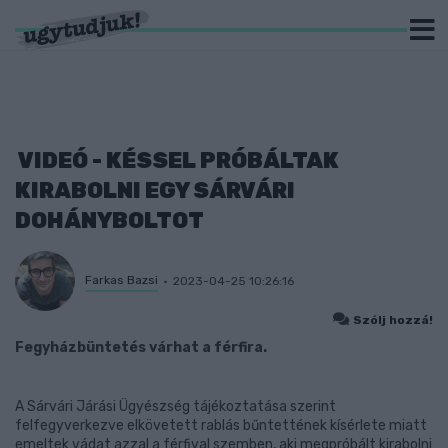
VIDEÓ - KÉSSEL PRÓBÁLTAK
KIRABOLNI EGY SÁRVÁRI
DOHÁNYBOLTOT
Farkas Bazsi
2023-04-25 10:26:16
Szólj hozzá!
Fegyházbüntetés várhat a férfira.
A Sárvári Járási Ügyészség tájékoztatása szerint
felfegyverkezve elkövetett rablás bűntettének kísérlete miatt
emeltek vádat azzal a férfival szemben, aki megpróbált kirabolni