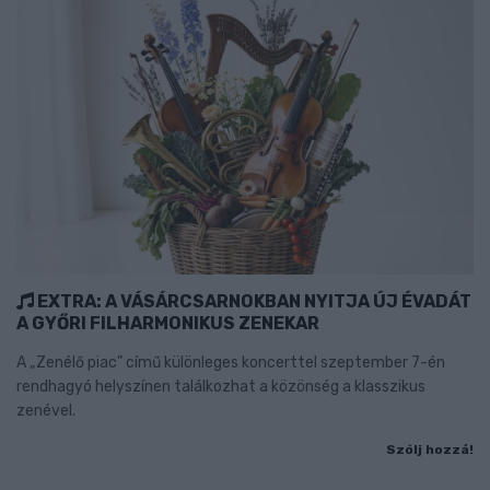
EXTRA: A VÁSÁRCSARNOKBAN NYITJA ÚJ ÉVADÁT
A GYŐRI FILHARMONIKUS ZENEKAR
A „Zenélő piac” című különleges koncerttel szeptember 7-én
rendhagyó helyszínen találkozhat a közönség a klasszikus
zenével.
Szólj hozzá!