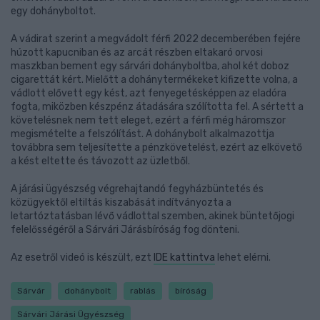
egy dohányboltot.
A vádirat szerint a megvádolt férfi 2022 decemberében fejére
húzott kapucniban és az arcát részben eltakaró orvosi
maszkban bement egy sárvári dohányboltba, ahol két doboz
cigarettát kért. Mielőtt a dohánytermékeket kifizette volna, a
vádlott elővett egy kést, azt fenyegetésképpen az eladóra
fogta, miközben készpénz átadására szólította fel. A sértett a
követelésnek nem tett eleget, ezért a férfi még háromszor
megismételte a felszólítást. A dohánybolt alkalmazottja
továbbra sem teljesítette a pénzkövetelést, ezért az elkövető
a kést eltette és távozott az üzletből.
A járási ügyészség végrehajtandó fegyházbüntetés és
közügyektől eltiltás kiszabását indítványozta a
letartóztatásban lévő vádlottal szemben, akinek büntetőjogi
felelősségéről a Sárvári Járásbíróság fog dönteni.
Az esetről videó is készült, ezt
IDE kattintva
lehet elérni.
Sárvár
dohánybolt
rablás
bíróság
Sárvári Járási Ügyészség