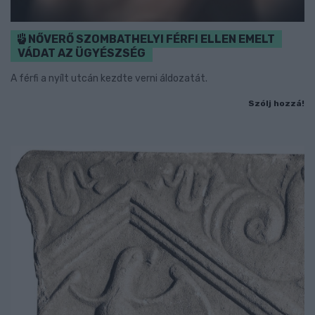
NŐVERŐ SZOMBATHELYI FÉRFI ELLEN EMELT
VÁDAT AZ ÜGYÉSZSÉG
A férfi a nyílt utcán kezdte verni áldozatát.
Szólj hozzá!