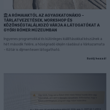
A RÓMAIAKTÓL AZ AGYAGKATONÁKIG –
TÁRLATVEZETÉSEK, WORKSHOP ÉS
KÖZÖNSÉGTALÁLKOZÓ VÁRJA A LÁTOGATÓKAT A
GYŐRI RÓMER MÚZEUMBAN
Ingyenes programokkal és különleges kiállításokkal készülnek a
hét második felére, a hőségriadó idején ráadásul a Várkazamata
– Kőtár is díjmentesen látogatható.
Szólj hozzá!