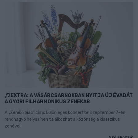
EXTRA: A VÁSÁRCSARNOKBAN NYITJA ÚJ ÉVADÁT
A GYŐRI FILHARMONIKUS ZENEKAR
A „Zenélő piac” című különleges koncerttel szeptember 7-én
rendhagyó helyszínen találkozhat a közönség a klasszikus
zenével.
Szólj hozzá!