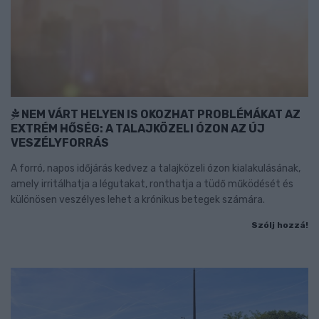
NEM VÁRT HELYEN IS OKOZHAT PROBLÉMÁKAT AZ
EXTRÉM HŐSÉG: A TALAJKÖZELI ÓZON AZ ÚJ
VESZÉLYFORRÁS
A forró, napos időjárás kedvez a talajközeli ózon kialakulásának,
amely irritálhatja a légutakat, ronthatja a tüdő működését és
különösen veszélyes lehet a krónikus betegek számára.
Szólj hozzá!