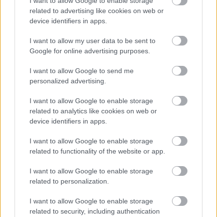
I want to allow Google to enable storage
related to advertising like cookies on web or
device identifiers in apps.
I want to allow my user data to be sent to
Google for online advertising purposes.
I want to allow Google to send me
ENERGIATAKARÉKOSSÁG: KORÁBBAN KEZDŐDIK
personalized advertising.
A GYŐRI AUDI ETO KC PÉNTEKI FELKÉSZÜLÉSI
MÉRKŐZÉSE
I want to allow Google to enable storage
related to analytics like cookies on web or
Az energiaellátás tehermentesítése érdekében másfél órával
device identifiers in apps.
előrébb hozták a Brest Bretagne Handball elleni találkozó
kezdését.
I want to allow Google to enable storage
related to functionality of the website or app.
1 hozzászólás
I want to allow Google to enable storage
related to personalization.
I want to allow Google to enable storage
related to security, including authentication