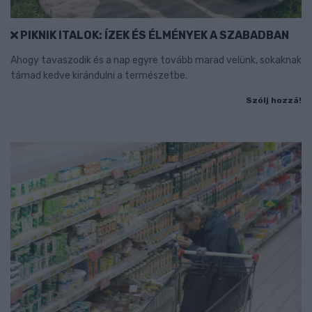
PIKNIK ITALOK: ÍZEK ÉS ÉLMÉNYEK A SZABADBAN
Ahogy tavaszodik és a nap egyre tovább marad velünk, sokaknak
támad kedve kirándulni a természetbe.
Szólj hozzá!