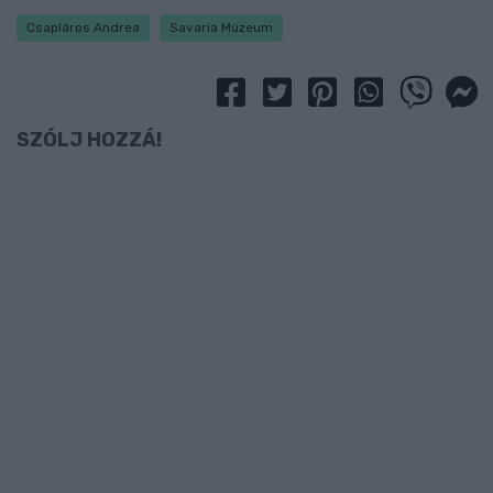
Csapláros Andrea
Savaria Múzeum
SZÓLJ HOZZÁ!