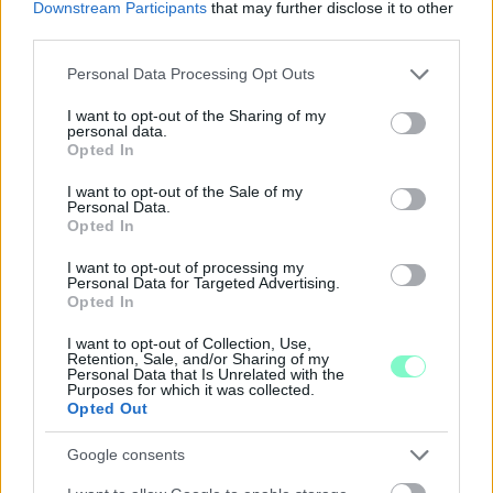
Downstream Participants
that may further disclose it to other
third parties.
Please note that this website/app uses one or more Google
Personal Data Processing Opt Outs
services and may gather and store information including but
A BAROKK ÖSSZES ÁRNYALATA ÉS MÉG EGY SOR
not limited to your visit or usage behaviour. You may click to
I want to opt-out of the Sharing of my
KIVÁLÓ PROGRAM VÁR MINDENKIT EZEN A HÉTVÉGÉN
personal data.
grant or deny consent to Google and its third-party tags to
Opted In
GYŐRBEN
use your data for below specified purposes in below Google
consent section.
Középpontban a hagyományőrzés, de lesz Pogány Induló és
I want to opt-out of the Sale of my
Personal Data.
Majka koncert, jóga szeánsz, “borhajózás” és egy csomó minden
Opted In
más.
I want to opt-out of processing my
Szólj hozzá!
Personal Data for Targeted Advertising.
Opted In
I want to opt-out of Collection, Use,
Retention, Sale, and/or Sharing of my
Personal Data that Is Unrelated with the
Purposes for which it was collected.
Opted Out
Google consents