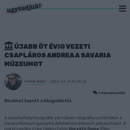
ÚJABB ÖT ÉVIG VEZETI
CSAPLÁROS ANDREA A SAVARIA
MÚZEUMOT
Farkas Bazsi
2023-03-31 15:39:30
1 hozzászólás
Bizalmat kapott a közgyűléstől.
A szombathelyi közgyűlés zárt ülésen tárgyalta csütörtökön a
Savaria Múzeum igazgatói álláshelyére érkezett pályázatokat. A
mai közgyűlés utáni tájékoztatón
Horváth Soma
(Éljen