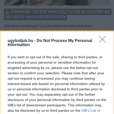
ÖRÖMHÍR: TÍZ ÉVE NEM VOLT ILYEN ALACSONY AZ
INFLÁCIÓ MAGYARORSZÁGON
Júliusban mindössze 1,2 százalékkal emelkedtek éves
összevetésben a fogyasztói árak, miközben az élelmiszerek ára
már csökkent.
ugytudjuk.hu -
Do Not Process My Personal
Information
Szólj hozzá!
If you wish to opt-out of the sale, sharing to third parties, or
processing of your personal or sensitive information for
targeted advertising by us, please use the below opt-out
section to confirm your selection. Please note that after your
opt-out request is processed you may continue seeing
interest-based ads based on personal information utilized by
us or personal information disclosed to third parties prior to
your opt-out. You may separately opt-out of the further
disclosure of your personal information by third parties on the
IAB’s list of downstream participants. This information may
also be disclosed by us to third parties on the
IAB’s List of