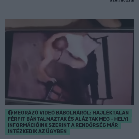
Szólj hozzá!
MEGRÁZÓ VIDEÓ BÁBOLNÁRÓL: HAJLÉKTALAN
FÉRFIT BÁNTALMAZTAK ÉS ALÁZTAK MEG - HELYI
INFORMÁCIÓINK SZERINT A RENDŐRSÉG MÁR
INTÉZKEDIK AZ ÜGYBEN