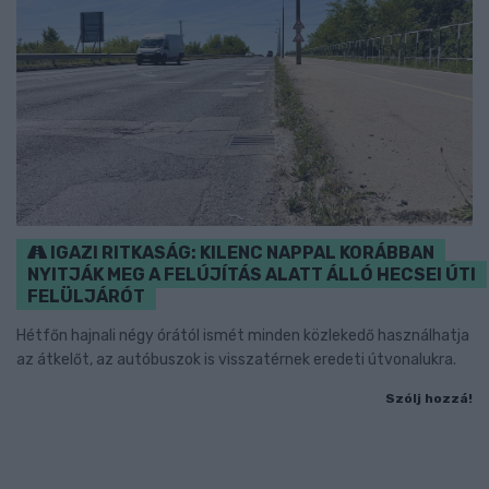
IGAZI RITKASÁG: KILENC NAPPAL KORÁBBAN
NYITJÁK MEG A FELÚJÍTÁS ALATT ÁLLÓ HECSEI ÚTI
FELÜLJÁRÓT
Hétfőn hajnali négy órától ismét minden közlekedő használhatja
az átkelőt, az autóbuszok is visszatérnek eredeti útvonalukra.
Szólj hozzá!