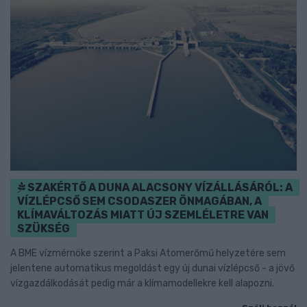
SZAKÉRTŐ A DUNA ALACSONY VÍZÁLLÁSÁRÓL: A
VÍZLÉPCSŐ SEM CSODASZER ÖNMAGÁBAN, A
KLÍMAVÁLTOZÁS MIATT ÚJ SZEMLÉLETRE VAN
SZÜKSÉG
A BME vízmérnöke szerint a Paksi Atomerőmű helyzetére sem
jelentene automatikus megoldást egy új dunai vízlépcső - a jövő
vízgazdálkodását pedig már a klímamodellekre kell alapozni.