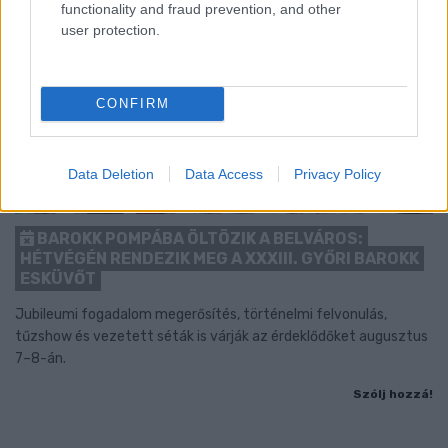
functionality and fraud prevention, and other
user protection.
CONFIRM
Data Deletion
Data Access
Privacy Policy
BAROKK POMPÁBA ÖLTÖZIK A BELVÁROS:
HÉTVÉGÉN RENDEZIK MEG A XXXIII. GYŐRI BAROKK
ESKÜVŐT
Jubileumi fogadalom megerősítés, történelmi felvonulás,
tűzshow és vezetett séták is várják az érdeklődőket augusztus
7–8-án.
Szólj hozzá!