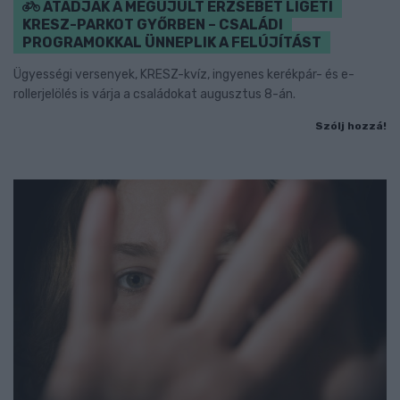
ÁTADJÁK A MEGÚJULT ERZSÉBET LIGETI
KRESZ-PARKOT GYŐRBEN – CSALÁDI
PROGRAMOKKAL ÜNNEPLIK A FELÚJÍTÁST
Ügyességi versenyek, KRESZ-kvíz, ingyenes kerékpár- és e-
rollerjelölés is várja a családokat augusztus 8-án.
Szólj hozzá!