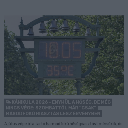
KÁNIKULA 2026 - ENYHÜL A HŐSÉG, DE MÉG
NINCS VÉGE: SZOMBATTÓL MÁR “CSAK”
MÁSODFOKÚ RIASZTÁS LESZ ÉRVÉNYBEN
A július vége óta tartó harmadfokú hőségriasztást mérséklik, de