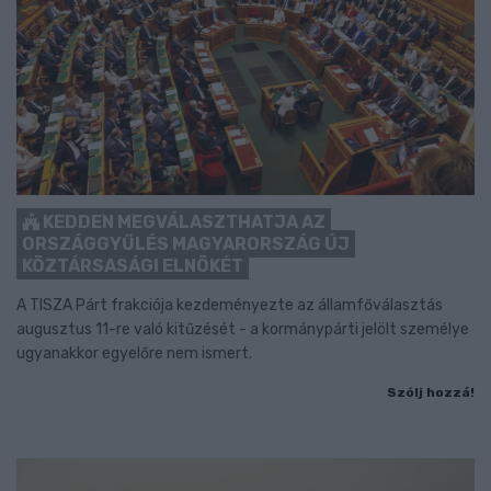
KEDDEN MEGVÁLASZTHATJA AZ
ORSZÁGGYŰLÉS MAGYARORSZÁG ÚJ
KÖZTÁRSASÁGI ELNÖKÉT
A TISZA Párt frakciója kezdeményezte az államfőválasztás
augusztus 11-re való kitűzését - a kormánypárti jelölt személye
ugyanakkor egyelőre nem ismert.
Szólj hozzá!