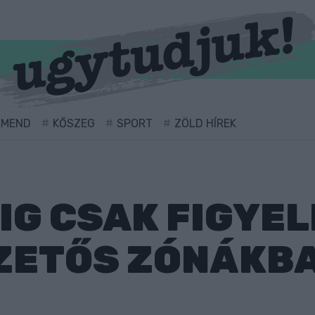
RMEND
KŐSZEG
SPORT
ZÖLD HÍREK
-IG CSAK FIGYE
IZETŐS ZÓNÁKBA