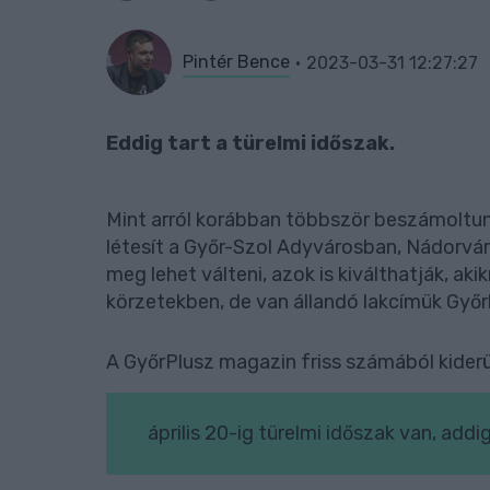
Pintér Bence
2023-03-31 12:27:27
Eddig tart a türelmi időszak.
Mint arról korábban többször beszámoltunk,
létesít a Győr-Szol Adyvárosban, Nádorvár
meg lehet válteni, azok is kiválthatják, ak
körzetekben, de van állandó lakcímük Győr
A GyőrPlusz magazin friss számából kiderü
április 20-ig türelmi időszak van, add