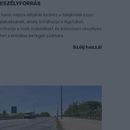
ESZÉLYFORRÁS
 forró, napos időjárás kedvez a talajközeli ózon
ialakulásának, amely irritálhatja a légutakat,
onthatja a tüdő működését és különösen veszélyes
ehet a krónikus betegek számára.
Szólj hozzá!