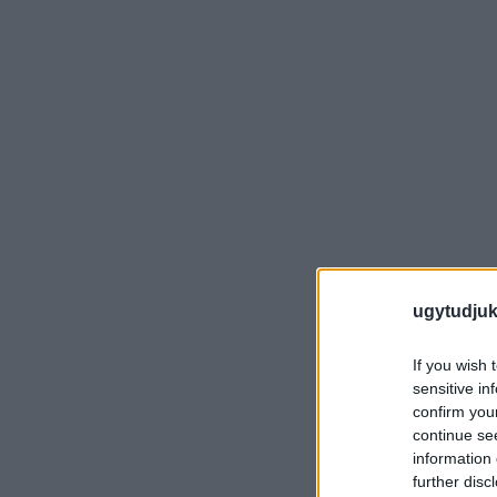
ugytudjuk
If you wish 
sensitive in
confirm you
continue se
information 
further disc