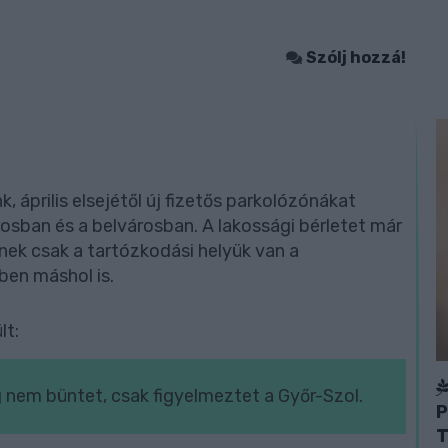
Szólj hozzá!
 április elsejétől új fizetős parkolózónákat
osban és a belvárosban. A lakossági bérletet már
iknek csak a tartózkodási helyük van a
ben máshol is.
lt:
ig nem büntet, csak figyelmeztet a Győr-Szol.
P
T