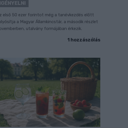
IGÉNYELNI
z első 50 ezer forintot még a tanévkezdés előtt
olyósítja a Magyar Államkincstár, a második részlet
ovemberben, utalvány formájában érkezik.
1 hozzászólás