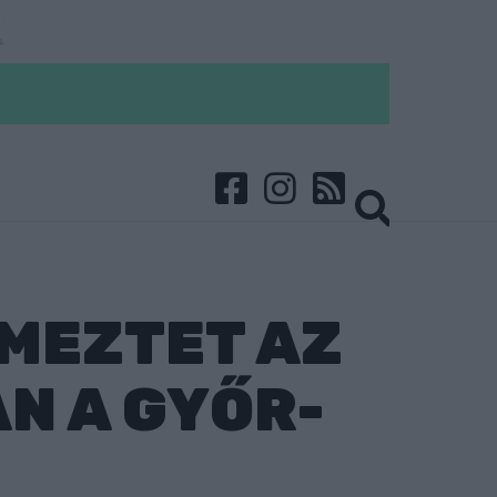
LMEZTET AZ
N A GYŐR-