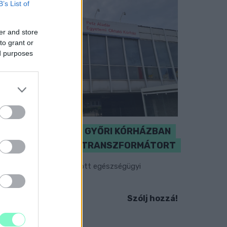
B’s List of
er and store
to grant or
ed purposes
KICSERÉLTÉK A GYŐRI KÓRHÁZBAN
MEGHIBÁSODOTT TRANSZFORMÁTORT
egkezdték az elhalasztott egészségügyi
llátásokat.
Szólj hozzá!