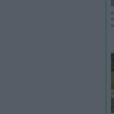
A
f
n