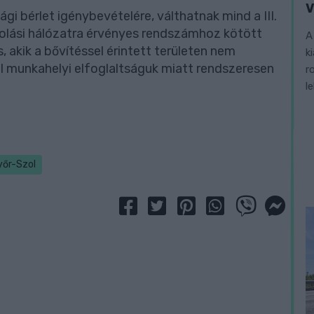
V
i bérlet igénybevételére, válthatnak mind a III.
kolási hálózatra érvényes rendszámhoz kötött
A
, akik a bővítéssel érintett területen nem
k
ul munkahelyi elfoglaltságuk miatt rendszeresen
r
l
yőr-Szol