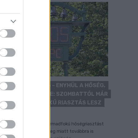
KÁNIKULA 2026 - ENYHÜL A HŐSÉG,
DE MÉG NINCS VÉGE: SZOMBATTÓL MÁR
“CSAK” MÁSODFOKÚ RIASZTÁS LESZ
ÉRVÉNYBEN
 július vége óta tartó harmadfokú hőségriasztást
érséklik, de a tartós meleg miatt továbbra is