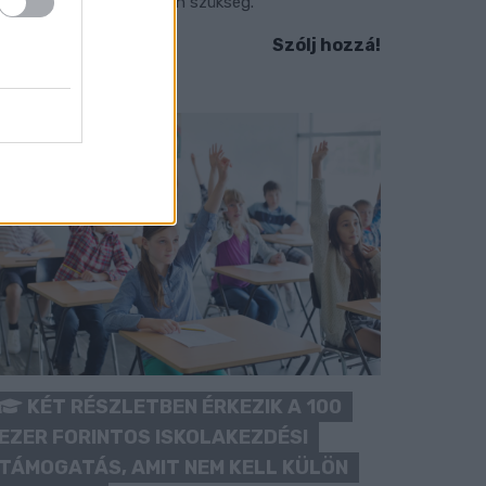
okozott óvatosságra van szükség.
Szólj hozzá!
KÉT RÉSZLETBEN ÉRKEZIK A 100
EZER FORINTOS ISKOLAKEZDÉSI
TÁMOGATÁS, AMIT NEM KELL KÜLÖN