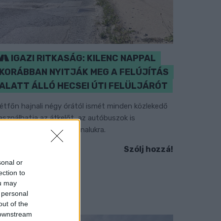
IGAZI RITKASÁG: KILENC NAPPAL
KORÁBBAN NYITJÁK MEG A FELÚJÍTÁS
ALATT ÁLLÓ HECSEI ÚTI FELÜLJÁRÓT
étfőn hajnali négy órától ismét minden közlekedő
asználhatja az átkelőt, az autóbuszok is
isszatérnek eredeti útvonalukra.
Szólj hozzá!
sonal or
ection to
ou may
 personal
out of the
 downstream