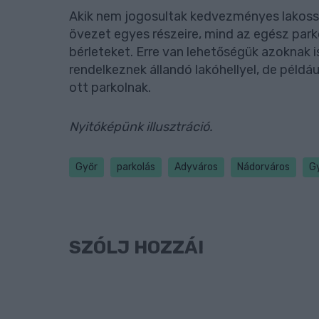
Akik nem jogosultak kedvezményes lakosság
övezet egyes részeire, mind az egész par
bérleteket. Erre van lehetőségük azoknak is
rendelkeznek állandó lakóhellyel, de példá
ott parkolnak.
Nyitóképünk illusztráció.
Győr
parkolás
Adyváros
Nádorváros
G
SZÓLJ HOZZÁ!