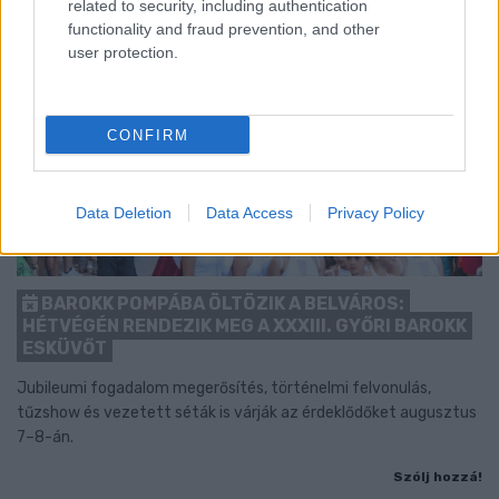
related to security, including authentication
functionality and fraud prevention, and other
user protection.
CONFIRM
Data Deletion
Data Access
Privacy Policy
BAROKK POMPÁBA ÖLTÖZIK A BELVÁROS:
HÉTVÉGÉN RENDEZIK MEG A XXXIII. GYŐRI BAROKK
ESKÜVŐT
Jubileumi fogadalom megerősítés, történelmi felvonulás,
tűzshow és vezetett séták is várják az érdeklődőket augusztus
7–8-án.
Szólj hozzá!