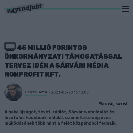
45 MILLIÓ FORINTOS
ÖNKORMÁNYZATI TÁMOGATÁSSAL
TERVEZ IDÉN A SÁRVÁRI MÉDIA
NONPROFIT KFT.
Farkas Bazsi
2023-03-23 16:43:05
Szólj hozzá!
A helyi újságot, tévét, rádiót, Sárvár weboldalát és
hivatalos Facebook-oldalát üzemeltető cég éves
működésének több mint a felét közpénzből fedezik.