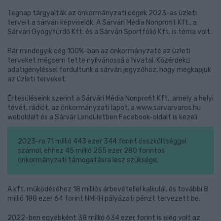
Tegnap tárgyalták az önkormányzati cégek 2023-as üzleti
terveit a sárvári képviselők. A Sárvári Média Nonprofit Kft., a
Sárvári Gyógyfürdő Kft. és a Sárvári Sportfólió Kft. is téma volt.
Bár mindegyik cég 100%-ban az önkormányzaté az üzleti
terveket mégsem tette nyilvánossá a hivatal. Közérdekű
adatigényléssel fordultunk a sárvári jegyzőhöz, hogy megkapjuk
az üzleti terveket.
Értesüléseink szerint a Sárvári Média Nonprofit Kft., amely a helyi
tévét, rádiót, az önkormányzati lapot, a www.sarvarvaros.hu
weboldalt és a Sárvár Lendületben Facebook-oldalt is kezeli
2023-ra 71 millió 443 ezer 344 forint összköltséggel
számol, ehhez 45 millió 255 ezer 280 forintos
önkormányzati támogatásra lesz szüksége.
A kft. működéséhez 18 milliós árbevétellel kalkulál, és további 8
millió 188 ezer 64 forint NMHH pályázati pénzt tervezett be.
2022-ben egyébként 38 millió 634 ezer forint is elég volt az