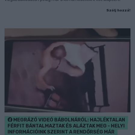
Szólj hozzá!
MEGRÁZÓ VIDEÓ BÁBOLNÁRÓL: HAJLÉKTALAN
FÉRFIT BÁNTALMAZTAK ÉS ALÁZTAK MEG - HELYI
INFORMÁCIÓINK SZERINT A RENDŐRSÉG MÁR