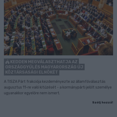
KEDDEN MEGVÁLASZTHATJA AZ
ORSZÁGGYŰLÉS MAGYARORSZÁG ÚJ
KÖZTÁRSASÁGI ELNÖKÉT
A TISZA Párt frakciója kezdeményezte az államfőválasztás
augusztus 11-re való kitűzését - a kormánypárti jelölt személye
ugyanakkor egyelőre nem ismert.
Szólj hozzá!