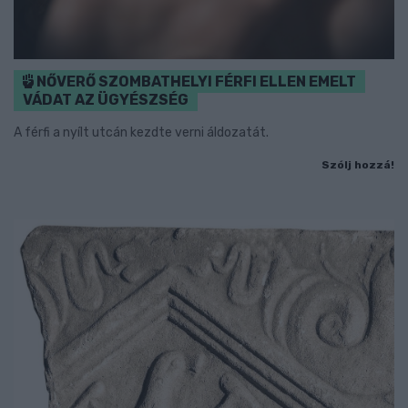
NŐVERŐ SZOMBATHELYI FÉRFI ELLEN EMELT
VÁDAT AZ ÜGYÉSZSÉG
A férfi a nyílt utcán kezdte verni áldozatát.
Szólj hozzá!