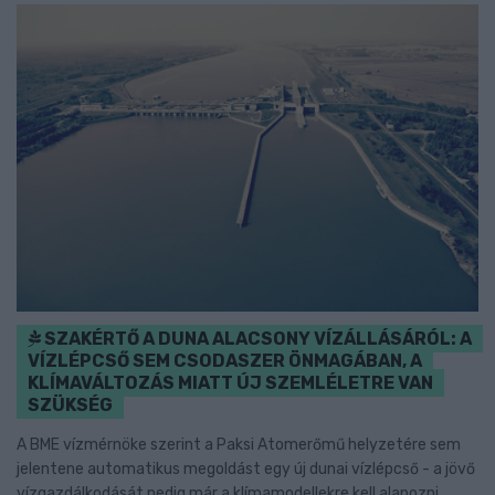
SZAKÉRTŐ A DUNA ALACSONY VÍZÁLLÁSÁRÓL: A
VÍZLÉPCSŐ SEM CSODASZER ÖNMAGÁBAN, A
KLÍMAVÁLTOZÁS MIATT ÚJ SZEMLÉLETRE VAN
SZÜKSÉG
A BME vízmérnöke szerint a Paksi Atomerőmű helyzetére sem
jelentene automatikus megoldást egy új dunai vízlépcső - a jövő
vízgazdálkodását pedig már a klímamodellekre kell alapozni.