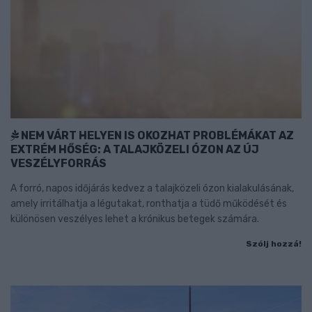
NEM VÁRT HELYEN IS OKOZHAT PROBLÉMÁKAT AZ
EXTRÉM HŐSÉG: A TALAJKÖZELI ÓZON AZ ÚJ
VESZÉLYFORRÁS
A forró, napos időjárás kedvez a talajközeli ózon kialakulásának,
amely irritálhatja a légutakat, ronthatja a tüdő működését és
különösen veszélyes lehet a krónikus betegek számára.
Szólj hozzá!