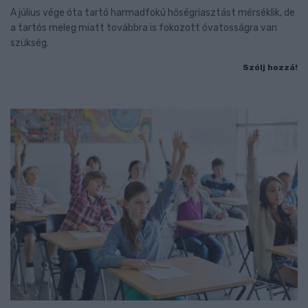
A július vége óta tartó harmadfokú hőségriasztást mérséklik, de
a tartós meleg miatt továbbra is fokozott óvatosságra van
szükség.
Szólj hozzá!