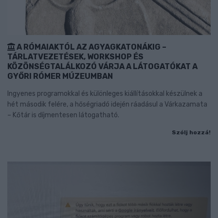
A RÓMAIAKTÓL AZ AGYAGKATONÁKIG –
TÁRLATVEZETÉSEK, WORKSHOP ÉS
KÖZÖNSÉGTALÁLKOZÓ VÁRJA A LÁTOGATÓKAT A
GYŐRI RÓMER MÚZEUMBAN
Ingyenes programokkal és különleges kiállításokkal készülnek a
hét második felére, a hőségriadó idején ráadásul a Várkazamata
– Kőtár is díjmentesen látogatható.
Szólj hozzá!