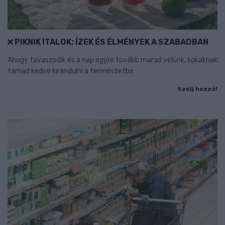
PIKNIK ITALOK: ÍZEK ÉS ÉLMÉNYEK A SZABADBAN
Ahogy tavaszodik és a nap egyre tovább marad velünk, sokaknak
támad kedve kirándulni a természetbe.
Szólj hozzá!