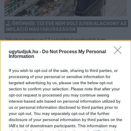
ÖRÖMHÍR: TÍZ ÉVE NEM VOLT ILYEN ALACSONY AZ
INFLÁCIÓ MAGYARORSZÁGON
Júliusban mindössze 1,2 százalékkal emelkedtek éves
összevetésben a fogyasztói árak, miközben az élelmiszerek ára
ugytudjuk.hu -
Do Not Process My Personal
már csökkent.
Information
Szólj hozzá!
If you wish to opt-out of the sale, sharing to third parties, or
processing of your personal or sensitive information for
targeted advertising by us, please use the below opt-out
section to confirm your selection. Please note that after your
opt-out request is processed you may continue seeing
interest-based ads based on personal information utilized by
us or personal information disclosed to third parties prior to
your opt-out. You may separately opt-out of the further
disclosure of your personal information by third parties on the
IAB’s list of downstream participants. This information may