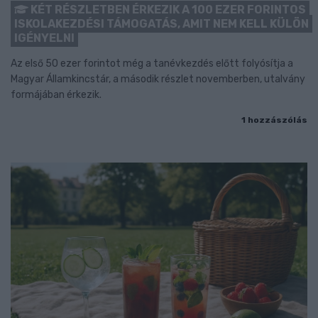
KÉT RÉSZLETBEN ÉRKEZIK A 100 EZER FORINTOS
ISKOLAKEZDÉSI TÁMOGATÁS, AMIT NEM KELL KÜLÖN
IGÉNYELNI
Az első 50 ezer forintot még a tanévkezdés előtt folyósítja a
Magyar Államkincstár, a második részlet novemberben, utalvány
formájában érkezik.
1 hozzászólás