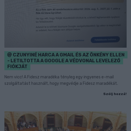
CZUNYINÉ HARCA A GMAIL ÉS AZ ÖNKÉNY ELLEN
- LETILTOTTA A GOOGLE A VÉDVONAL LEVELEZŐ
FIÓKJÁT
Nem vicc! A Fidesz maradéka tényleg egy ingyenes e-mail
szolgáltatást használt, hogy megvédje a Fidesz maradékát.
Szólj hozzá!