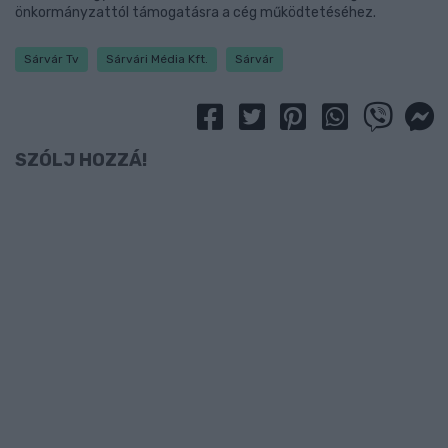
önkormányzattól támogatásra a cég működtetéséhez.
Sárvár Tv
Sárvári Média Kft.
Sárvár
SZÓLJ HOZZÁ!