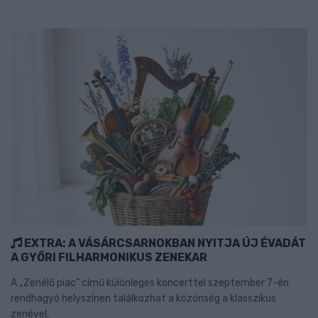
EXTRA: A VÁSÁRCSARNOKBAN NYITJA ÚJ ÉVADÁT
A GYŐRI FILHARMONIKUS ZENEKAR
A „Zenélő piac” című különleges koncerttel szeptember 7-én
rendhagyó helyszínen találkozhat a közönség a klasszikus
zenével.