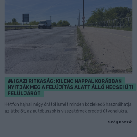
IGAZI RITKASÁG: KILENC NAPPAL KORÁBBAN
NYITJÁK MEG A FELÚJÍTÁS ALATT ÁLLÓ HECSEI ÚTI
FELÜLJÁRÓT
Hétfőn hajnali négy órától ismét minden közlekedő használhatja
az átkelőt, az autóbuszok is visszatérnek eredeti útvonalukra.
Szólj hozzá!