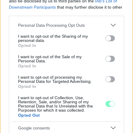
also be disclosed by us to third parties on the
IAB’s List of
Downstream Participants
that may further disclose it to other
third parties.
Please note that this website/app uses one or more Google
Personal Data Processing Opt Outs
services and may gather and store information including but
not limited to your visit or usage behaviour. You may click to
I want to opt-out of the Sharing of my
A BAROKK ÖSSZES ÁRNYALATA ÉS MÉG EGY SOR
personal data.
grant or deny consent to Google and its third-party tags to
KIVÁLÓ PROGRAM VÁR MINDENKIT EZEN A HÉTVÉGÉN
Opted In
use your data for below specified purposes in below Google
GYŐRBEN
consent section.
I want to opt-out of the Sale of my
Personal Data.
Középpontban a hagyományőrzés, de lesz Pogány Induló és
Opted In
Majka koncert, jóga szeánsz, “borhajózás” és egy csomó minden
más.
I want to opt-out of processing my
Personal Data for Targeted Advertising.
Szólj hozzá!
Opted In
I want to opt-out of Collection, Use,
Retention, Sale, and/or Sharing of my
Personal Data that Is Unrelated with the
Purposes for which it was collected.
Opted Out
Google consents