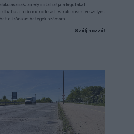
ialakulásának, amely irritálhatja a légutakat,
onthatja a tüdő működését és különösen veszélyes
ehet a krónikus betegek számára.
Szólj hozzá!