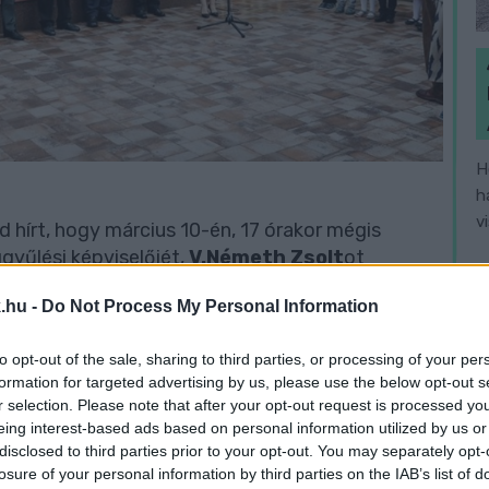
H
h
v
 hírt, hogy március 10-én, 17 órakor mégis
gyűlési képviselőjét,
V.Németh Zsolt
ot
.hu -
Do Not Process My Personal Information
i mindent meg nem tennénk egy gyermek
to opt-out of the sale, sharing to third parties, or processing of your per
vállalni a terheket, hát értük, a legkisebbekért,
formation for targeted advertising by us, please use the below opt-out s
mplex felújításoknak van értelme, ahol egyszerre
r selection. Please note that after your opt-out request is processed y
om, hogy minnél több gyermek játszhasson ebben
eing interest-based ads based on personal information utilized by us or
disclosed to third parties prior to your opt-out. You may separately opt-
ket.
losure of your personal information by third parties on the IAB’s list of