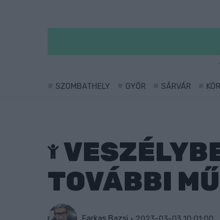
SZOMBATHELY
GYŐR
SÁRVÁR
KÖ
VESZÉLYBE
TOVÁBBI M
Farkas Bazsi
2023-03-03 10:01:00