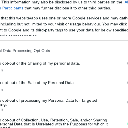
. This information may also be disclosed by us to third parties on the
IA
g 8 gyermek jár, a 2023/2024-es tanévben ugyan
Participants
that may further disclose it to other third parties.
 2024/2025-ben már 12 fővel kalkulálhatna az
 that this website/app uses one or more Google services and may gath
ra.
including but not limited to your visit or usage behaviour. You may click 
 to Google and its third-party tags to use your data for below specifi
 a megyei napilapnak úgy nyilatkozott, minden
ogle consent section.
z óvoda jövőjét illetően a lehető legkedvezőbb
l Data Processing Opt Outs
o opt-out of the Sharing of my personal data.
 Zsolt
óvoda
gyermek
gyerek
In
M
o opt-out of the Sale of my Personal Data.
e
In
to opt-out of processing my Personal Data for Targeted
ing.
In
o opt-out of Collection, Use, Retention, Sale, and/or Sharing
ersonal Data that Is Unrelated with the Purposes for which it
lected.