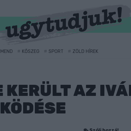
RMEND
KŐSZEG
SPORT
ZÖLD HÍREK
 KERÜLT AZ IVÁ
ŰKÖDÉSE
Szólj hozzá!