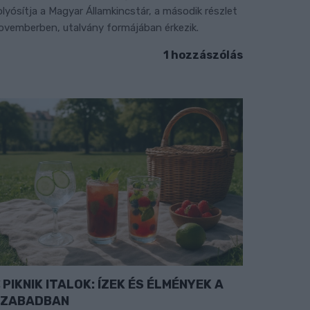
olyósítja a Magyar Államkincstár, a második részlet
ovemberben, utalvány formájában érkezik.
1 hozzászólás
PIKNIK ITALOK: ÍZEK ÉS ÉLMÉNYEK A
SZABADBAN