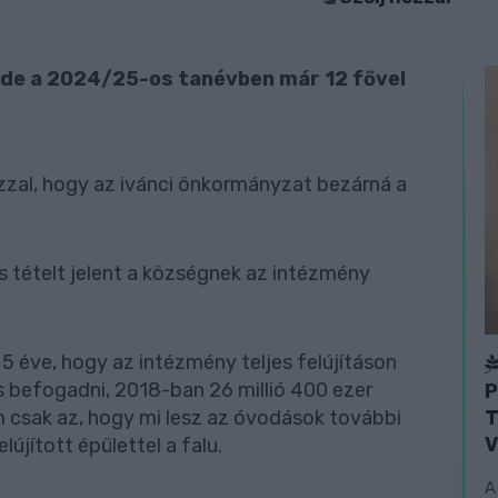
, de a 2024/25-os tanévben már 12 fővel
zal, hogy az ivánci önkormányzat bezárná a
s tételt jelent a községnek az intézmény
g 5 éve, hogy az intézmény teljes felújításon
s befogadni, 2018-ban 26 millió 400 ezer
P
T
em csak az, hogy mi lesz az óvodások további
V
lújított épülettel a falu.
A