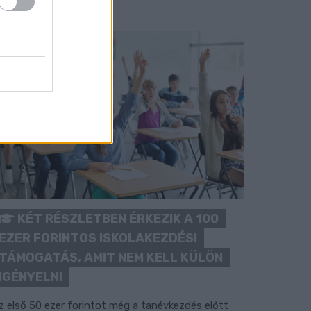
KÉT RÉSZLETBEN ÉRKEZIK A 100
EZER FORINTOS ISKOLAKEZDÉSI
TÁMOGATÁS, AMIT NEM KELL KÜLÖN
IGÉNYELNI
z első 50 ezer forintot még a tanévkezdés előtt