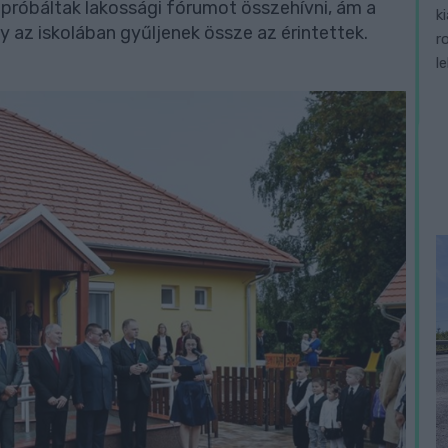
próbáltak lakossági fórumot összehívni, ám a
k
 az iskolában gyűljenek össze az érintettek.
r
l