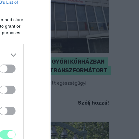
B’s List of
er and store
to grant or
ed purposes
KICSERÉLTÉK A GYŐRI KÓRHÁZBAN
MEGHIBÁSODOTT TRANSZFORMÁTORT
egkezdték az elhalasztott egészségügyi
llátásokat.
Szólj hozzá!