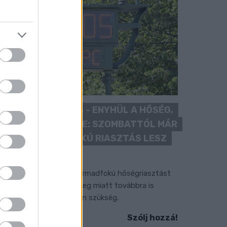
KÁNIKULA 2026 - ENYHÜL A HŐSÉG,
DE MÉG NINCS VÉGE: SZOMBATTÓL MÁR
“CSAK” MÁSODFOKÚ RIASZTÁS LESZ
ÉRVÉNYBEN
 július vége óta tartó harmadfokú hőségriasztást
érséklik, de a tartós meleg miatt továbbra is
okozott óvatosságra van szükség.
Szólj hozzá!