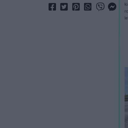
k
r
l