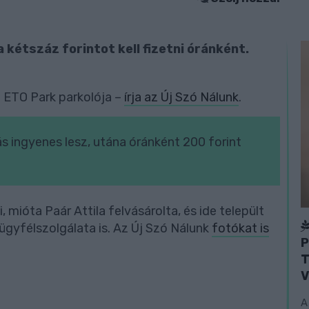
 kétszáz forintot kell fizetni óránként.
 ETO Park parkolója –
írja az Új Szó Nálunk
.
ás ingyenes lesz, utána óránként 200 forint
mióta Paár Attila felvásárolta, és ide települt
 ügyfélszolgálata is. Az Új Szó Nálunk
fotókat is
P
T
V
A