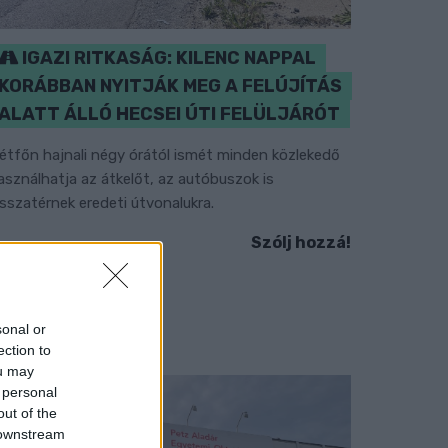
IGAZI RITKASÁG: KILENC NAPPAL
KORÁBBAN NYITJÁK MEG A FELÚJÍTÁS
ALATT ÁLLÓ HECSEI ÚTI FELÜLJÁRÓT
étfőn hajnali négy órától ismét minden közlekedő
asználhatja az átkelőt, az autóbuszok is
isszatérnek eredeti útvonalukra.
Szólj hozzá!
sonal or
ection to
ou may
 personal
out of the
 downstream