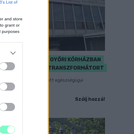
B’s List of
er and store
to grant or
ed purposes
KICSERÉLTÉK A GYŐRI KÓRHÁZBAN
MEGHIBÁSODOTT TRANSZFORMÁTORT
egkezdték az elhalasztott egészségügyi
llátásokat.
Szólj hozzá!