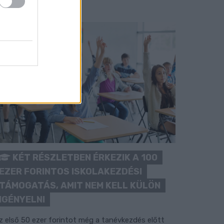
KÉT RÉSZLETBEN ÉRKEZIK A 100
EZER FORINTOS ISKOLAKEZDÉSI
TÁMOGATÁS, AMIT NEM KELL KÜLÖN
IGÉNYELNI
z első 50 ezer forintot még a tanévkezdés előtt