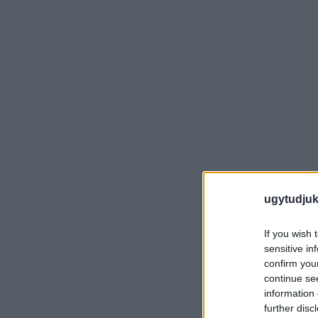
ugytudjuk
If you wish 
sensitive in
confirm you
continue se
information 
further disc