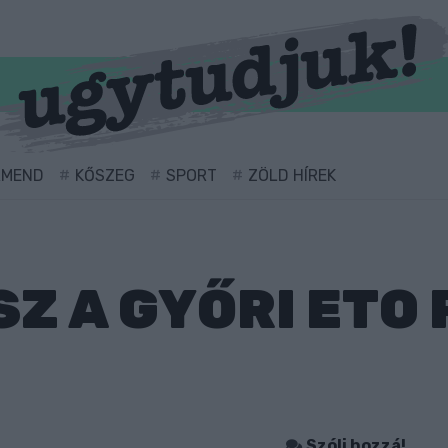
RMEND
KŐSZEG
SPORT
ZÖLD HÍREK
SZ A GYŐRI ETO
Szólj hozzá!