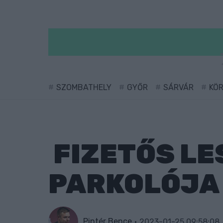
SZOMBATHELY
GYŐR
SÁRVÁR
KÖ
FIZETŐS LE
PARKOLÓJA
Pintér Bence
2023-01-25 09:58:08