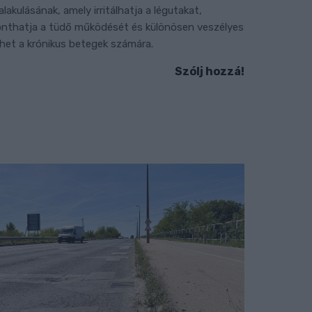
ialakulásának, amely irritálhatja a légutakat,
onthatja a tüdő működését és különösen veszélyes
ehet a krónikus betegek számára.
Szólj hozzá!