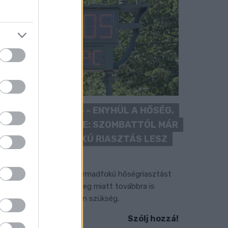
KÁNIKULA 2026 - ENYHÜL A HŐSÉG,
DE MÉG NINCS VÉGE: SZOMBATTÓL MÁR
“CSAK” MÁSODFOKÚ RIASZTÁS LESZ
ÉRVÉNYBEN
 július vége óta tartó harmadfokú hőségriasztást
érséklik, de a tartós meleg miatt továbbra is
okozott óvatosságra van szükség.
Szólj hozzá!