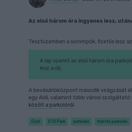
Az első három óra ingyenes lesz, utána
Tesztüzemben a sorompók, fizetős lesz az
A lap szerint az első három óra parkol
lesz a díj.
A bevásárlóközpont második virágzását éli, 
egy Aldi, valamint több városi szolgáltató
közölt a parkolóról
.
Győr
ETO Park
parkolás
fizetős parkolás