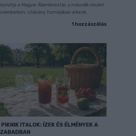
olyósítja a Magyar Államkincstár, a második részlet
ovemberben, utalvány formájában érkezik.
1 hozzászólás
PIKNIK ITALOK: ÍZEK ÉS ÉLMÉNYEK A
SZABADBAN