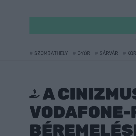
SZOMBATHELY
GYŐR
SÁRVÁR
KÖ
A CINIZMU
VODAFONE-R
BÉREMELÉS