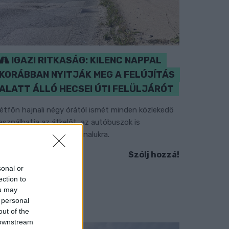
IGAZI RITKASÁG: KILENC NAPPAL
KORÁBBAN NYITJÁK MEG A FELÚJÍTÁS
ALATT ÁLLÓ HECSEI ÚTI FELÜLJÁRÓT
étfőn hajnali négy órától ismét minden közlekedő
asználhatja az átkelőt, az autóbuszok is
isszatérnek eredeti útvonalukra.
Szólj hozzá!
sonal or
ection to
ou may
 personal
out of the
 downstream