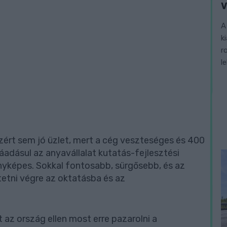
V
A
k
r
l
zért sem jó üzlet, mert a cég veszteséges és 400
áadásul az anyavállalat kutatás-fejlesztési
yképes. Sokkal fontosabb, sürgősebb, és az
etni végre az oktatásba és az
 az ország ellen most erre pazarolni a