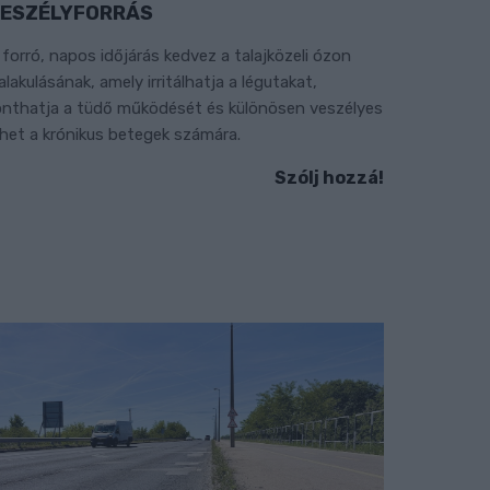
ESZÉLYFORRÁS
 forró, napos időjárás kedvez a talajközeli ózon
ialakulásának, amely irritálhatja a légutakat,
onthatja a tüdő működését és különösen veszélyes
ehet a krónikus betegek számára.
Szólj hozzá!