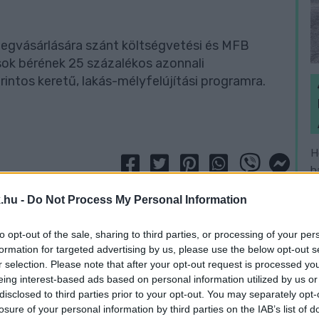
egvásárlására szánt költségvetési és MFB
ok bérének 25 százalékos azonnali
orintos keretű, lakás-mélyfelújítási programra.
H
h
v
.hu -
Do Not Process My Personal Information
to opt-out of the sale, sharing to third parties, or processing of your per
formation for targeted advertising by us, please use the below opt-out s
r selection. Please note that after your opt-out request is processed y
eing interest-based ads based on personal information utilized by us or
disclosed to third parties prior to your opt-out. You may separately opt-
losure of your personal information by third parties on the IAB’s list of