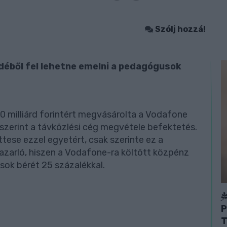
Szólj hozzá!
éből fel lehetne emelni a pedagógusok
0 milliárd forintért megvásárolta a Vodafone
szerint a távközlési cég megvétele befektetés.
tese ezzel egyetért, csak szerinte ez a
zarló, hiszen a Vodafone-ra költött közpénz
sok bérét 25 százalékkal.
P
T