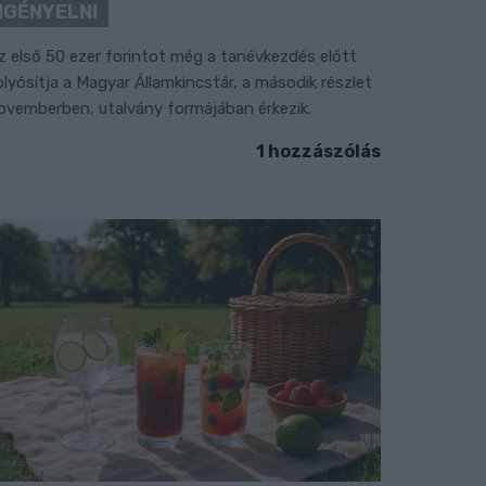
IGÉNYELNI
z első 50 ezer forintot még a tanévkezdés előtt
olyósítja a Magyar Államkincstár, a második részlet
ovemberben, utalvány formájában érkezik.
1 hozzászólás