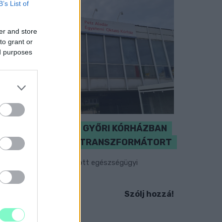
B’s List of
er and store
to grant or
ed purposes
KICSERÉLTÉK A GYŐRI KÓRHÁZBAN
MEGHIBÁSODOTT TRANSZFORMÁTORT
egkezdték az elhalasztott egészségügyi
llátásokat.
Szólj hozzá!