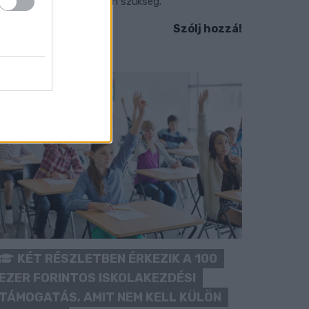
okozott óvatosságra van szükség.
Szólj hozzá!
KÉT RÉSZLETBEN ÉRKEZIK A 100
EZER FORINTOS ISKOLAKEZDÉSI
TÁMOGATÁS, AMIT NEM KELL KÜLÖN