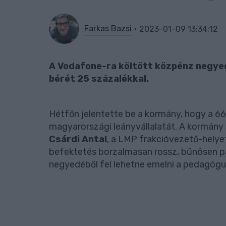
Farkas Bazsi
2023-01-09 13:34:12
A Vodafone-ra költött közpénz negyed
bérét 25 százalékkal.
Hétfőn jelentette be a kormány, hogy a 66
magyarországi leányvállalatát. A kormány 
Csárdi Antal
, a LMP frakcióvezető-helyet
befektetés borzalmasan rossz, bűnösen pa
negyedéből fel lehetne emelni a pedagógu