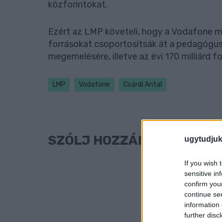
közforintokat.
Ezért az LMP követeli, hogy a Vodafone m
forrásokat csoportosítsák át a pedagógus
megemelésére, illetve az évi 170 milliárd f
LMP
Vodafone
Csárdi Antal
SZÓLJ HOZZÁ!
ugytudjuk
If you wish 
sensitive in
confirm you
continue se
information 
further disc