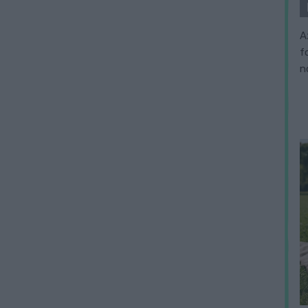
A
f
n