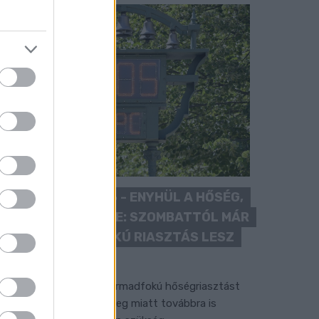
KÁNIKULA 2026 - ENYHÜL A HŐSÉG,
DE MÉG NINCS VÉGE: SZOMBATTÓL MÁR
“CSAK” MÁSODFOKÚ RIASZTÁS LESZ
ÉRVÉNYBEN
 július vége óta tartó harmadfokú hőségriasztást
érséklik, de a tartós meleg miatt továbbra is