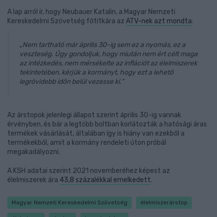
A lap arról ír, hogy Neubauer Katalin, a Magyar Nemzeti
Kereskedelmi Szövetség főtitkára az
ATV-nek azt mondta
:
„
Nem tartható már április 30-ig sem ez a nyomás, ez a
veszteség. Úgy gondoljuk, hogy miután nem ért célt maga
az intézkedés, nem mérsékelte az inflációt az élelmiszerek
tekintetében, kérjük a kormányt, hogy ezt a lehető
legrövidebb időn belül vezesse ki.
”
Az árstopok jelenlegi állapot szerint április 30-ig vannak
érvényben, és bár a legtöbb boltban korlátozták a hatósági áras
termékek vásárlását, általában így is hiány van ezekből a
termékekből, amit a kormány rendeleti úton próbál
megakadályozni.
A KSH adatai szerint 2021 novemberéhez képest az
élelmiszerek ára
43,8 százalékkal emelkedett
.
Magyar Nemzeti Kereskedelmi Szövetség
élelmiszerárstop