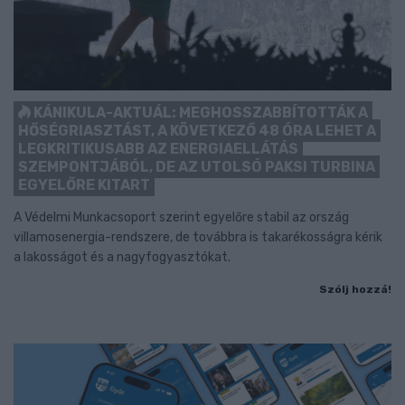
KÁNIKULA-AKTUÁL: MEGHOSSZABBÍTOTTÁK A
HŐSÉGRIASZTÁST, A KÖVETKEZŐ 48 ÓRA LEHET A
LEGKRITIKUSABB AZ ENERGIAELLÁTÁS
SZEMPONTJÁBÓL, DE AZ UTOLSÓ PAKSI TURBINA
EGYELŐRE KITART
A Védelmi Munkacsoport szerint egyelőre stabil az ország
villamosenergia-rendszere, de továbbra is takarékosságra kérik
a lakosságot és a nagyfogyasztókat.
Szólj hozzá!