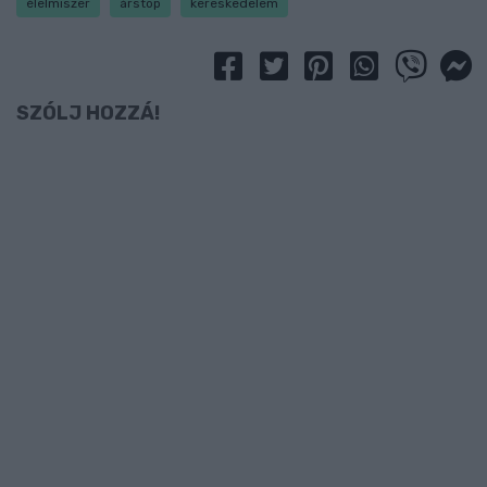
élelmiszer
árstop
kereskedelem
SZÓLJ HOZZÁ!