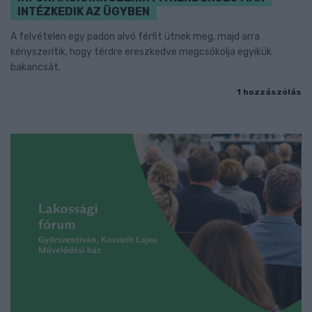
INTÉZKEDIK AZ ÜGYBEN
A felvételen egy padon alvó férfit ütnek meg, majd arra
kényszerítik, hogy térdre ereszkedve megcsókolja egyikük
bakancsát.
1 hozzászólás