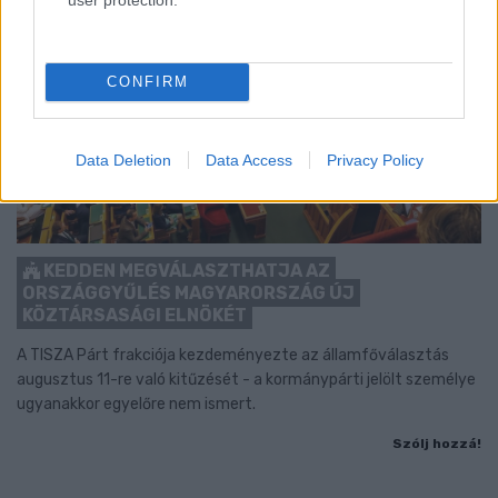
CONFIRM
Data Deletion
Data Access
Privacy Policy
KEDDEN MEGVÁLASZTHATJA AZ
ORSZÁGGYŰLÉS MAGYARORSZÁG ÚJ
KÖZTÁRSASÁGI ELNÖKÉT
A TISZA Párt frakciója kezdeményezte az államfőválasztás
augusztus 11-re való kitűzését - a kormánypárti jelölt személye
ugyanakkor egyelőre nem ismert.
Szólj hozzá!