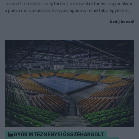
Lezárult a felújítás, megtörtént a műszaki átadás - ugyanakkor
a padka murvázásának hiányosságaira is felhívták a figyelmet.
Szólj hozzá!
GYŐR INTÉZMÉNYEI ÖSSZEHANGOLT