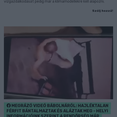
vízgazdálkodását pedig már a klímamodellekre kell alapozni.
Szólj hozzá!
MEGRÁZÓ VIDEÓ BÁBOLNÁRÓL: HAJLÉKTALAN
FÉRFIT BÁNTALMAZTAK ÉS ALÁZTAK MEG - HELYI
INFORMÁCIÓINK SZERINT A RENDŐRSÉG MÁR