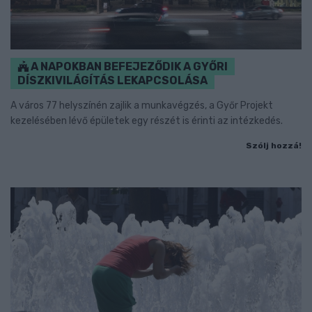
A NAPOKBAN BEFEJEZŐDIK A GYŐRI
DÍSZKIVILÁGÍTÁS LEKAPCSOLÁSA
A város 77 helyszínén zajlik a munkavégzés, a Győr Projekt
kezelésében lévő épületek egy részét is érinti az intézkedés.
Szólj hozzá!