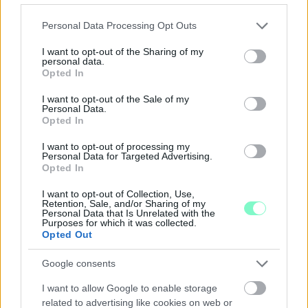
Please note that this website/app uses one or more Google
Personal Data Processing Opt Outs
services and may gather and store information including but
not limited to your visit or usage behaviour. You may click to
I want to opt-out of the Sharing of my
personal data.
grant or deny consent to Google and its third-party tags to
A RÓMAIAKTÓL AZ AGYAGKATONÁKIG –
Opted In
use your data for below specified purposes in below Google
TÁRLATVEZETÉSEK, WORKSHOP ÉS
consent section.
KÖZÖNSÉGTALÁLKOZÓ VÁRJA A LÁTOGATÓKAT A
I want to opt-out of the Sale of my
Personal Data.
GYŐRI RÓMER MÚZEUMBAN
Opted In
Ingyenes programokkal és különleges kiállításokkal készülnek a
I want to opt-out of processing my
hét második felére, a hőségriadó idején ráadásul a Várkazamata
Personal Data for Targeted Advertising.
– Kőtár is díjmentesen látogatható.
Opted In
Szólj hozzá!
I want to opt-out of Collection, Use,
Retention, Sale, and/or Sharing of my
Personal Data that Is Unrelated with the
Purposes for which it was collected.
Opted Out
Google consents
I want to allow Google to enable storage
related to advertising like cookies on web or