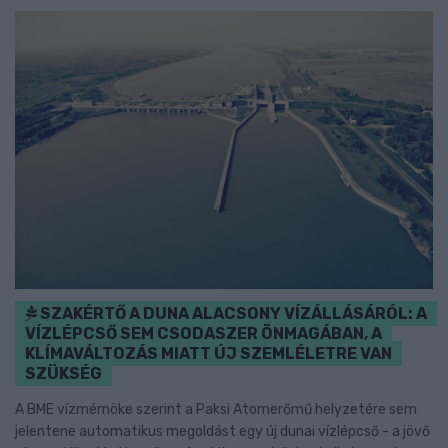
SZAKÉRTŐ A DUNA ALACSONY VÍZÁLLÁSÁRÓL: A
VÍZLÉPCSŐ SEM CSODASZER ÖNMAGÁBAN, A
KLÍMAVÁLTOZÁS MIATT ÚJ SZEMLÉLETRE VAN
SZÜKSÉG
A BME vízmérnöke szerint a Paksi Atomerőmű helyzetére sem
jelentene automatikus megoldást egy új dunai vízlépcső - a jövő