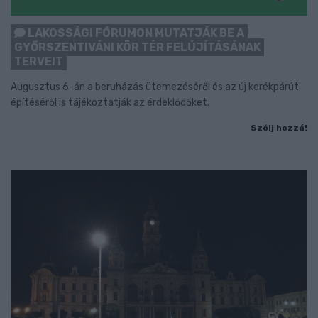
LAKOSSÁGI FÓRUMON MUTATJÁK BE A
GYŐRSZENTIVÁNI KÖR TÉR FELÚJÍTÁSÁNAK
TERVEIT
Augusztus 6-án a beruházás ütemezéséről és az új kerékpárút
építéséről is tájékoztatják az érdeklődőket.
Szólj hozzá!