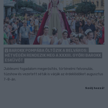
BAROKK POMPÁBA ÖLTÖZIK A BELVÁROS:
HÉTVÉGÉN RENDEZIK MEG A XXXIII. GYŐRI BAROKK
ESKÜVŐT
Jubileumi fogadalom megerősítés, történelmi felvonulás,
tűzshow és vezetett séták is várják az érdeklődőket augusztus
7–8-án.
Szólj hozzá!