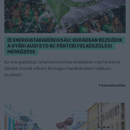
ENERGIATAKARÉKOSSÁG: KORÁBBAN KEZDŐDIK
A GYŐRI AUDI ETO KC PÉNTEKI FELKÉSZÜLÉSI
MÉRKŐZÉSE
Az energiaellátás tehermentesítése érdekében másfél órával
előrébb hozták a Brest Bretagne Handball elleni találkozó
kezdését.
1 hozzászólás