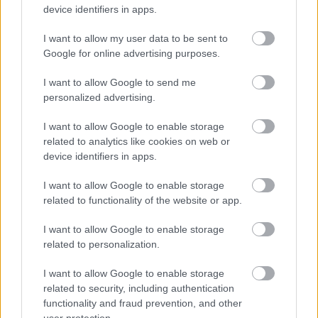
device identifiers in apps.
I want to allow my user data to be sent to
Google for online advertising purposes.
I want to allow Google to send me
personalized advertising.
I want to allow Google to enable storage
CZUNYINÉ HARCA A GMAIL ÉS AZ ÖNKÉNY ELLEN
related to analytics like cookies on web or
- LETILTOTTA A GOOGLE A VÉDVONAL LEVELEZŐ
device identifiers in apps.
FIÓKJÁT
I want to allow Google to enable storage
Nem vicc! A Fidesz maradéka tényleg egy ingyenes e-mail
related to functionality of the website or app.
szolgáltatást használt, hogy megvédje a Fidesz maradékát.
I want to allow Google to enable storage
Szólj hozzá!
related to personalization.
I want to allow Google to enable storage
related to security, including authentication
functionality and fraud prevention, and other
user protection.