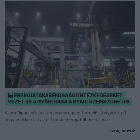
ENERGIATAKARÉKOSSÁGI INTÉZKEDÉSEKET
VEZET BE A GYŐRI RÁBA A NYÁRI ÜZEMSZÜNETIG
A járműipari vállalat átszervezi egyes termelési folyamatait,
hogy csökkentse az esti órák energiafelhasználását.
Szólj hozzá!