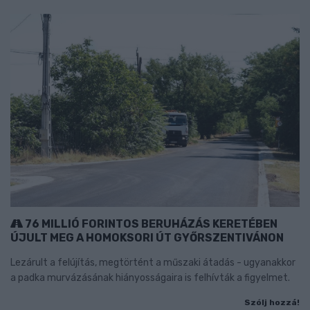
76 MILLIÓ FORINTOS BERUHÁZÁS KERETÉBEN
ÚJULT MEG A HOMOKSORI ÚT GYŐRSZENTIVÁNON
Lezárult a felújítás, megtörtént a műszaki átadás - ugyanakkor
a padka murvázásának hiányosságaira is felhívták a figyelmet.
Szólj hozzá!