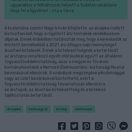
ugyanakkor a felhalmozás helyett a tudatos vásárlásra
hívja fel a figyelmet - írta a tárca.
A közlemény szerint Nagy István kifejtette: az ársapka mellett
biztosítani kell, hogy a rögzített árú termékek rendelkezésre
álljanak. Ennek érdekében határozták meg, hogy a kereskedők az
érintett termékekből a 2021. évi átlagos napi mennyiséget
árusítani kötelesek. Ennek a kötelezettségnek a betartását
az árstopra vonatkozó egyéb előírásokkal együtt az általános
fogyasztóvédelmi hatóság, azaz a megyei és fővárosi
kormányhivatalok a Nemzeti Élelmiszerlánc-biztonsági Hivatal
bevonásával ellenőrzik. A szabályok megszegése pénzbírsággal
vagy az üzlet bezárásával büntethető, ezért a
fogyasztóvédelmi hatóság folyamatosan ellenőrzi is
az árstopok, az árusítási kötelezettség és a kötelező
tájékoztatás betartását.
ársapka
hatósági ár
árstop
élelmiszer