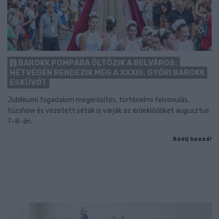
BAROKK POMPÁBA ÖLTÖZIK A BELVÁROS:
HÉTVÉGÉN RENDEZIK MEG A XXXIII. GYŐRI BAROKK
ESKÜVŐT
Jubileumi fogadalom megerősítés, történelmi felvonulás,
tűzshow és vezetett séták is várják az érdeklődőket augusztus
7–8-án.
Szólj hozzá!