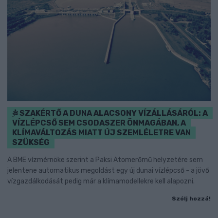
SZAKÉRTŐ A DUNA ALACSONY VÍZÁLLÁSÁRÓL: A
VÍZLÉPCSŐ SEM CSODASZER ÖNMAGÁBAN, A
KLÍMAVÁLTOZÁS MIATT ÚJ SZEMLÉLETRE VAN
SZÜKSÉG
A BME vízmérnöke szerint a Paksi Atomerőmű helyzetére sem
jelentene automatikus megoldást egy új dunai vízlépcső - a jövő
vízgazdálkodását pedig már a klímamodellekre kell alapozni.
Szólj hozzá!