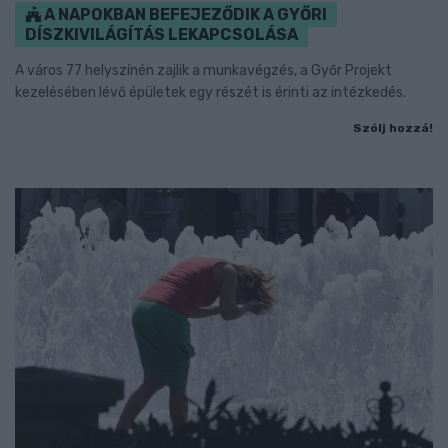
A NAPOKBAN BEFEJEZŐDIK A GYŐRI
DÍSZKIVILÁGÍTÁS LEKAPCSOLÁSA
A város 77 helyszínén zajlik a munkavégzés, a Győr Projekt
kezelésében lévő épületek egy részét is érinti az intézkedés.
Szólj hozzá!