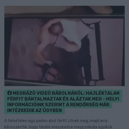
MEGRÁZÓ VIDEÓ BÁBOLNÁRÓL: HAJLÉKTALAN
FÉRFIT BÁNTALMAZTAK ÉS ALÁZTAK MEG - HELYI
INFORMÁCIÓINK SZERINT A RENDŐRSÉG MÁR
INTÉZKEDIK AZ ÜGYBEN
A felvételen egy padon alvó férfit ütnek meg, majd arra
kényszerítik, hogy térdre ereszkedve megcsókolja egyikük