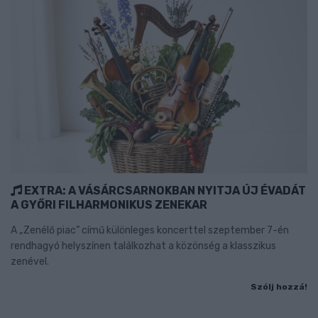
EXTRA: A VÁSÁRCSARNOKBAN NYITJA ÚJ ÉVADÁT
A GYŐRI FILHARMONIKUS ZENEKAR
A „Zenélő piac” című különleges koncerttel szeptember 7-én
rendhagyó helyszínen találkozhat a közönség a klasszikus
zenével.
Szólj hozzá!