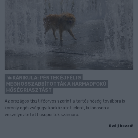
KÁNIKULA: PÉNTEK ÉJFÉLIG
MEGHOSSZABBÍTOTTÁK A HARMADFOKÚ
HŐSÉGRIASZTÁST
Az országos tisztifőorvos szerint a tartós hőség továbbra is
komoly egészségügyi kockázatot jelent, különösen a
veszélyeztetett csoportok számára.
Szólj hozzá!