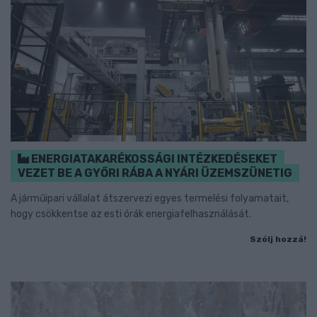
ENERGIATAKARÉKOSSÁGI INTÉZKEDÉSEKET
VEZET BE A GYŐRI RÁBA A NYÁRI ÜZEMSZÜNETIG
A járműipari vállalat átszervezi egyes termelési folyamatait,
hogy csökkentse az esti órák energiafelhasználását.
Szólj hozzá!