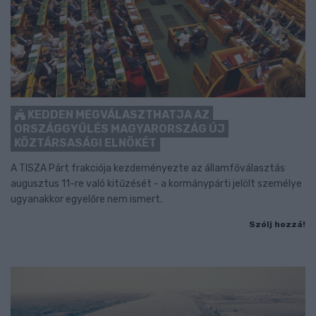
KEDDEN MEGVÁLASZTHATJA AZ
ORSZÁGGYŰLÉS MAGYARORSZÁG ÚJ
KÖZTÁRSASÁGI ELNÖKÉT
A TISZA Párt frakciója kezdeményezte az államfőválasztás
augusztus 11-re való kitűzését - a kormánypárti jelölt személye
ugyanakkor egyelőre nem ismert.
Szólj hozzá!