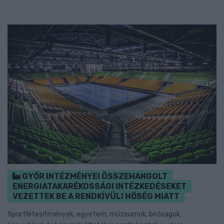
GYŐR INTÉZMÉNYEI ÖSSZEHANGOLT
ENERGIATAKARÉKOSSÁGI INTÉZKEDÉSEKET
VEZETTEK BE A RENDKÍVÜLI HŐSÉG MIATT
Sportlétesítmények, egyetem, múzeumok, bíróságok,