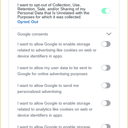
I want to opt-out of Collection, Use,
A RÓMAIAKTÓL AZ AGYAGKATONÁKIG –
Retention, Sale, and/or Sharing of my
TÁRLATVEZETÉSEK, WORKSHOP ÉS
Personal Data that Is Unrelated with the
Purposes for which it was collected.
KÖZÖNSÉGTALÁLKOZÓ VÁRJA A LÁTOGATÓKAT A
Opted Out
GYŐRI RÓMER MÚZEUMBAN
Ingyenes programokkal és különleges kiállításokkal készülnek a
Google consents
hét második felére, a hőségriadó idején ráadásul a Várkazamata
I want to allow Google to enable storage
– Kőtár is díjmentesen látogatható.
related to advertising like cookies on web or
device identifiers in apps.
Szólj hozzá!
I want to allow my user data to be sent to
Google for online advertising purposes.
I want to allow Google to send me
personalized advertising.
I want to allow Google to enable storage
related to analytics like cookies on web or
device identifiers in apps.
I want to allow Google to enable storage