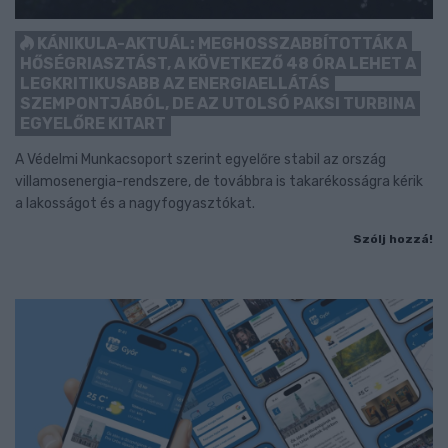
KÁNIKULA-AKTUÁL: MEGHOSSZABBÍTOTTÁK A
HŐSÉGRIASZTÁST, A KÖVETKEZŐ 48 ÓRA LEHET A
LEGKRITIKUSABB AZ ENERGIAELLÁTÁS
SZEMPONTJÁBÓL, DE AZ UTOLSÓ PAKSI TURBINA
EGYELŐRE KITART
A Védelmi Munkacsoport szerint egyelőre stabil az ország
villamosenergia-rendszere, de továbbra is takarékosságra kérik
a lakosságot és a nagyfogyasztókat.
Szólj hozzá!