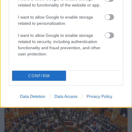
related to functionality of the website or app.
I want to allow Google to enable storage
related to personalization.
CZUNYINÉ HARCA A GMAIL ÉS AZ ÖNKÉNY ELLEN
I want to allow Google to enable storage
- LETILTOTTA A GOOGLE A VÉDVONAL LEVELEZŐ
related to security, including authentication
FIÓKJÁT
functionality and fraud prevention, and other
user protection.
Nem vicc! A Fidesz maradéka tényleg egy ingyenes e-mail
szolgáltatást használt, hogy megvédje a Fidesz maradékát.
Szólj hozzá!
CONFIRM
Data Deletion
Data Access
Privacy Policy