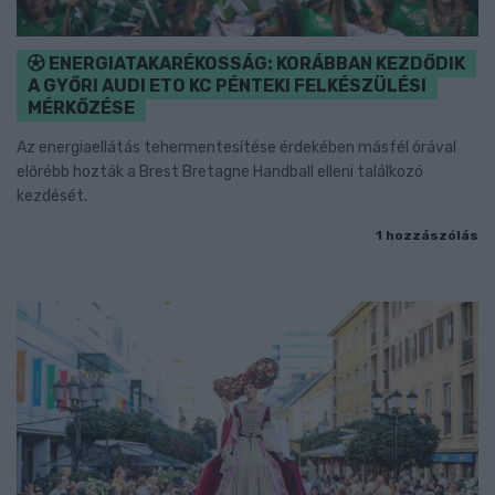
ENERGIATAKARÉKOSSÁG: KORÁBBAN KEZDŐDIK
A GYŐRI AUDI ETO KC PÉNTEKI FELKÉSZÜLÉSI
MÉRKŐZÉSE
Az energiaellátás tehermentesítése érdekében másfél órával
előrébb hozták a Brest Bretagne Handball elleni találkozó
kezdését.
1 hozzászólás