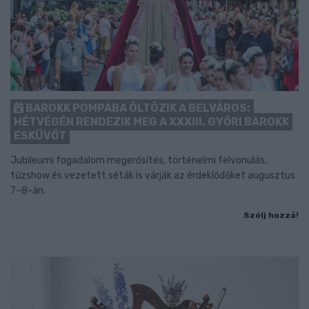
BAROKK POMPÁBA ÖLTÖZIK A BELVÁROS:
HÉTVÉGÉN RENDEZIK MEG A XXXIII. GYŐRI BAROKK
ESKÜVŐT
Jubileumi fogadalom megerősítés, történelmi felvonulás,
tűzshow és vezetett séták is várják az érdeklődőket augusztus
7–8-án.
Szólj hozzá!