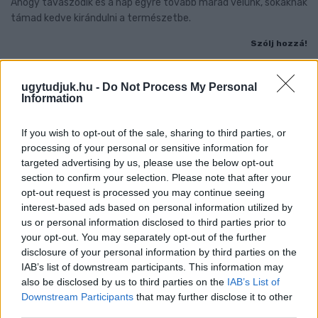
Ahogy tavaszodik és a nap egyre tovább marad velünk, sokaknak
támad kedve kirándulni a természetbe.
Szólj hozzá!
ugytudjuk.hu -
Do Not Process My Personal
Information
If you wish to opt-out of the sale, sharing to third parties, or
processing of your personal or sensitive information for
targeted advertising by us, please use the below opt-out
section to confirm your selection. Please note that after your
opt-out request is processed you may continue seeing
interest-based ads based on personal information utilized by
us or personal information disclosed to third parties prior to
your opt-out. You may separately opt-out of the further
disclosure of your personal information by third parties on the
IAB’s list of downstream participants. This information may
also be disclosed by us to third parties on the
IAB’s List of
ÖRÖMHÍR: TÍZ ÉVE NEM VOLT ILYEN ALACSONY AZ
Downstream Participants
that may further disclose it to other
INFLÁCIÓ MAGYARORSZÁGON
third parties.