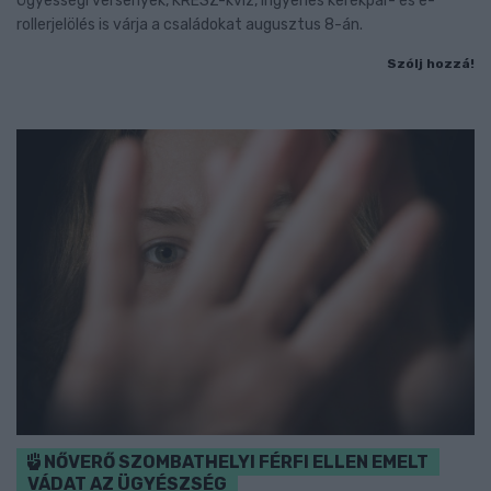
Ügyességi versenyek, KRESZ-kvíz, ingyenes kerékpár- és e-
rollerjelölés is várja a családokat augusztus 8-án.
Szólj hozzá!
NŐVERŐ SZOMBATHELYI FÉRFI ELLEN EMELT
VÁDAT AZ ÜGYÉSZSÉG