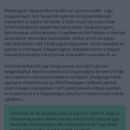
Minden győri tapasztalhatta idén azt az erős istálló- vagy
trágyaszagot, ami tavasztól egészen őszig periodikusan
visszatért az egész városban: a Győr összefog csoportban
feltett kérdésünk alapján Marcalvárosban, Szabadhegyen,
Adyvárosban, a belvárosban, Szigetben és Révfaluban is érezték
az emberek. November harmadikán, amikor ismét az egész
városban büdös volt, írtunk a győri jegyzőnek, onnan azonban az
ügyben a vármegyei főispánsághoz, leánykori nevén a megyei
kormányhivatalhoz irányítottak bennünket november 8-án.
Aztán következett egy hónap csend, ami alatt párszor
megpróbáltuk telefonon keresni a főispánságot, de nem vették
fel a telefont a környezetvédelmi osztályon. (Pedig egy másik
ügyben is érdeklődtünk, az OMSZ honlapján található adatok
szerint kiugró a levegőben mért szénmonoxid aránya Győrben,
és a szervezet is a főispánságra irányított minket a helyi mérők
ügyében.)
December 8-án azonban választ kaptunk: kiderült, hogy a
főispánság szakemberei, miután átkerült hozzájuk az ügy,
kimentek, körbeszaglásztak, megállapították, hogy akkor