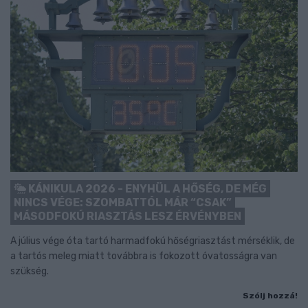
KÁNIKULA 2026 - ENYHÜL A HŐSÉG, DE MÉG
NINCS VÉGE: SZOMBATTÓL MÁR “CSAK”
MÁSODFOKÚ RIASZTÁS LESZ ÉRVÉNYBEN
A július vége óta tartó harmadfokú hőségriasztást mérséklik, de
a tartós meleg miatt továbbra is fokozott óvatosságra van
szükség.
Szólj hozzá!