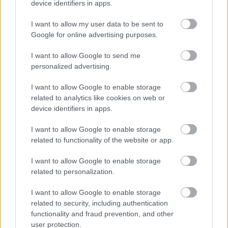
device identifiers in apps.
A BAROKK ÖSSZES ÁRNYALATA ÉS MÉG EGY SOR
KIVÁLÓ PROGRAM VÁR MINDENKIT EZEN A HÉTVÉGÉN
I want to allow my user data to be sent to
GYŐRBEN
Google for online advertising purposes.
Középpontban a hagyományőrzés, de lesz Pogány Induló és
I want to allow Google to send me
Majka koncert, jóga szeánsz, “borhajózás” és egy csomó minden
personalized advertising.
más.
I want to allow Google to enable storage
Szólj hozzá!
related to analytics like cookies on web or
device identifiers in apps.
I want to allow Google to enable storage
related to functionality of the website or app.
I want to allow Google to enable storage
related to personalization.
I want to allow Google to enable storage
related to security, including authentication
functionality and fraud prevention, and other
user protection.