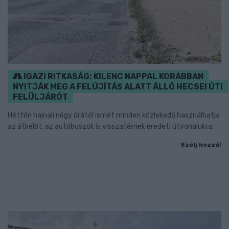
IGAZI RITKASÁG: KILENC NAPPAL KORÁBBAN
NYITJÁK MEG A FELÚJÍTÁS ALATT ÁLLÓ HECSEI ÚTI
FELÜLJÁRÓT
Hétfőn hajnali négy órától ismét minden közlekedő használhatja
az átkelőt, az autóbuszok is visszatérnek eredeti útvonalukra.
Szólj hozzá!