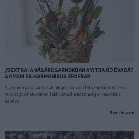
EXTRA: A VÁSÁRCSARNOKBAN NYITJA ÚJ ÉVADÁT
A GYŐRI FILHARMONIKUS ZENEKAR
A „Zenélő piac” című különleges koncerttel szeptember 7-én
rendhagyó helyszínen találkozhat a közönség a klasszikus
zenével.
Szólj hozzá!