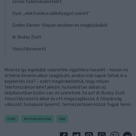
szíves tudomásulvételét.
Győr, „elektronikus időbélyegző szerint‟
Széles Sándor főispán nevében és megbízásából
dr. Buday Zsolt
főosztályvezető
Mivel ez így leginkább valamiféle vígjátékra hasonlít – hiszen mi
értelme kimenni akkor szaglászni, amikor már napok teltek el a
bejelentés óta? – ezért megérdeklődtük, hogy milyen
telefonszámon lehet jelezni, ha konkrétan abban az
időpillanatban büdös van, és szeretnnk, ha azt dr. Buday Zsolt
főosztályvezető akkor és ott megszaglássza. A főispánság
válaszát, ha kapunk ilyesmit, természetesen közzé fogjuk tenni.
Győr
kormányhivatal
bűz