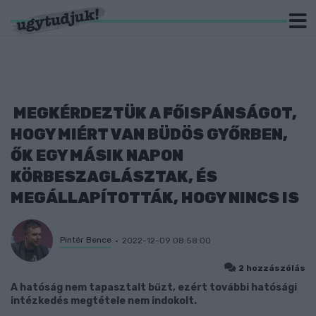
MEGKÉRDEZTÜK A FŐISPÁNSÁGOT,
HOGY MIÉRT VAN BÜDÖS GYŐRBEN,
ŐK EGY MÁSIK NAPON
KÖRBESZAGLÁSZTAK, ÉS
MEGÁLLAPÍTOTTÁK, HOGY NINCS IS
Pintér Bence
2022-12-09 08:58:00
2 hozzászólás
A hatóság nem tapasztalt bűzt, ezért további hatósági
intézkedés megtétele nem indokolt.