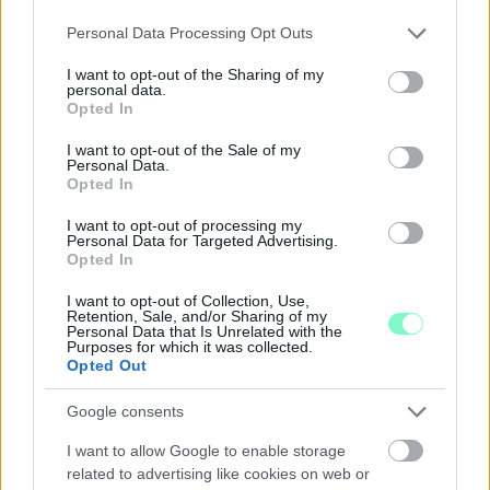
Júliusban mindössze 1,2 százalékkal emelkedtek éves
Please note that this website/app uses one or more Google
Personal Data Processing Opt Outs
összevetésben a fogyasztói árak, miközben az élelmiszerek ára
services and may gather and store information including but
már csökkent.
not limited to your visit or usage behaviour. You may click to
I want to opt-out of the Sharing of my
personal data.
grant or deny consent to Google and its third-party tags to
Opted In
Szólj hozzá!
use your data for below specified purposes in below Google
consent section.
I want to opt-out of the Sale of my
Personal Data.
Opted In
I want to opt-out of processing my
Personal Data for Targeted Advertising.
Opted In
I want to opt-out of Collection, Use,
Retention, Sale, and/or Sharing of my
Personal Data that Is Unrelated with the
Purposes for which it was collected.
Opted Out
Google consents
I want to allow Google to enable storage
related to advertising like cookies on web or