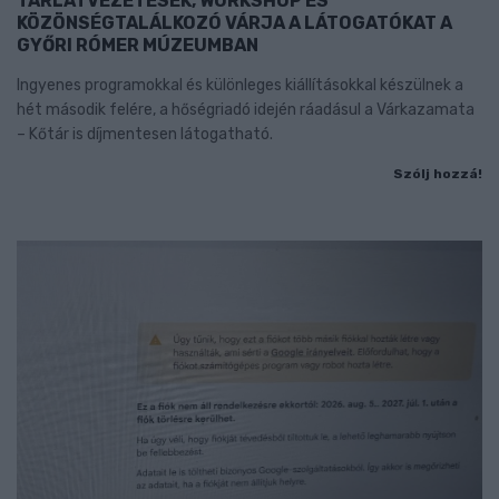
TÁRLATVEZETÉSEK, WORKSHOP ÉS
KÖZÖNSÉGTALÁLKOZÓ VÁRJA A LÁTOGATÓKAT A
GYŐRI RÓMER MÚZEUMBAN
Ingyenes programokkal és különleges kiállításokkal készülnek a
hét második felére, a hőségriadó idején ráadásul a Várkazamata
– Kőtár is díjmentesen látogatható.
Szólj hozzá!