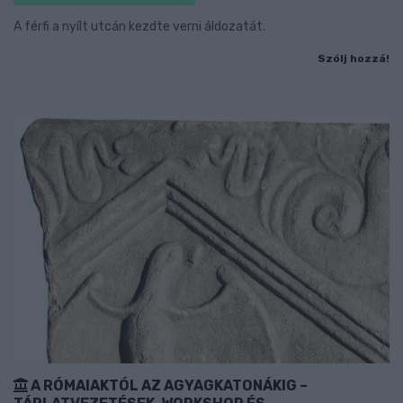
A férfi a nyílt utcán kezdte verni áldozatát.
Szólj hozzá!
A RÓMAIAKTÓL AZ AGYAGKATONÁKIG –