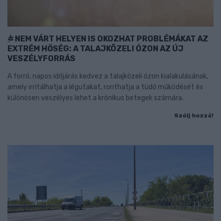
NEM VÁRT HELYEN IS OKOZHAT PROBLÉMÁKAT AZ
EXTRÉM HŐSÉG: A TALAJKÖZELI ÓZON AZ ÚJ
VESZÉLYFORRÁS
A forró, napos időjárás kedvez a talajközeli ózon kialakulásának,
amely irritálhatja a légutakat, ronthatja a tüdő működését és
különösen veszélyes lehet a krónikus betegek számára.
Szólj hozzá!