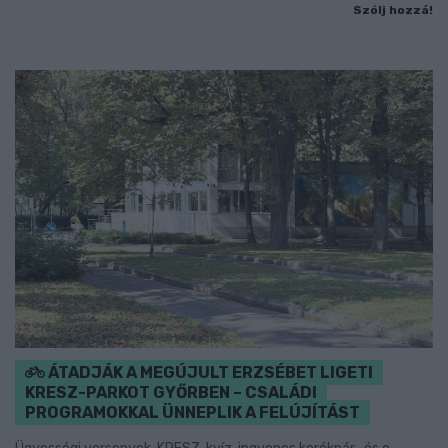
Szólj hozzá!
ÁTADJÁK A MEGÚJULT ERZSÉBET LIGETI
KRESZ-PARKOT GYŐRBEN – CSALÁDI
PROGRAMOKKAL ÜNNEPLIK A FELÚJÍTÁST