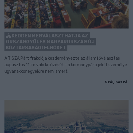
KEDDEN MEGVÁLASZTHATJA AZ
ORSZÁGGYŰLÉS MAGYARORSZÁG ÚJ
KÖZTÁRSASÁGI ELNÖKÉT
A TISZA Párt frakciója kezdeményezte az államfőválasztás
augusztus 11-re való kitűzését - a kormánypárti jelölt személye
ugyanakkor egyelőre nem ismert.
Szólj hozzá!