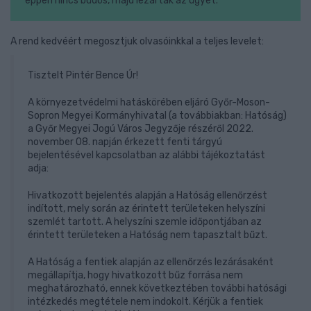
éppen nincs büdös, majd lezárták az ügyet.
A rend kedvéért megosztjuk olvasóinkkal a teljes levelet:
Tisztelt Pintér Bence Úr!
A környezetvédelmi hatáskörében eljáró Győr-Moson-
Sopron Megyei Kormányhivatal (a továbbiakban: Hatóság)
a Győr Megyei Jogú Város Jegyzője részéről 2022.
november 08. napján érkezett fenti tárgyú
bejelentésével kapcsolatban az alábbi tájékoztatást
adja:
Hivatkozott bejelentés alapján a Hatóság ellenőrzést
indított, mely során az érintett területeken helyszíni
szemlét tartott. A helyszíni szemle időpontjában az
érintett területeken a Hatóság nem tapasztalt bűzt.
A Hatóság a fentiek alapján az ellenőrzés lezárásaként
megállapítja, hogy hivatkozott bűz forrása nem
meghatározható, ennek következtében további hatósági
intézkedés megtétele nem indokolt. Kérjük a fentiek