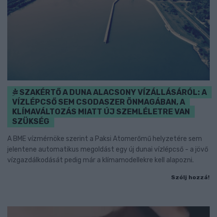
SZAKÉRTŐ A DUNA ALACSONY VÍZÁLLÁSÁRÓL: A
VÍZLÉPCSŐ SEM CSODASZER ÖNMAGÁBAN, A
KLÍMAVÁLTOZÁS MIATT ÚJ SZEMLÉLETRE VAN
SZÜKSÉG
A BME vízmérnöke szerint a Paksi Atomerőmű helyzetére sem
jelentene automatikus megoldást egy új dunai vízlépcső - a jövő
vízgazdálkodását pedig már a klímamodellekre kell alapozni.
Szólj hozzá!