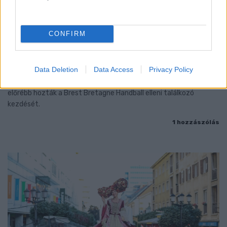
CONFIRM
ENERGIATAKARÉKOSSÁG: KORÁBBAN KEZDŐDIK
A GYŐRI AUDI ETO KC PÉNTEKI FELKÉSZÜLÉSI
MÉRKŐZÉSE
Data Deletion
Data Access
Privacy Policy
Az energiaellátás tehermentesítése érdekében másfél órával
előrébb hozták a Brest Bretagne Handball elleni találkozó
kezdését.
1 hozzászólás